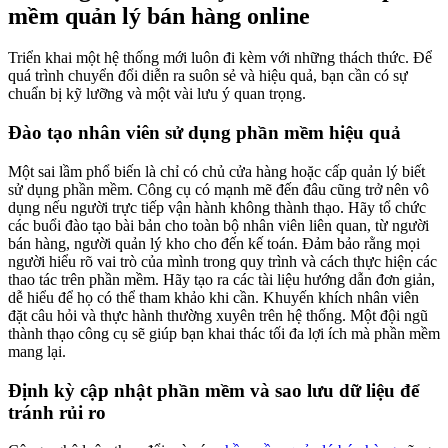
mềm quản lý bán hàng online
Triển khai một hệ thống mới luôn đi kèm với những thách thức. Để
quá trình chuyển đổi diễn ra suôn sẻ và hiệu quả, bạn cần có sự
chuẩn bị kỹ lưỡng và một vài lưu ý quan trọng.
Đào tạo nhân viên sử dụng phần mềm hiệu quả
Một sai lầm phổ biến là chỉ có chủ cửa hàng hoặc cấp quản lý biết
sử dụng phần mềm. Công cụ có mạnh mẽ đến đâu cũng trở nên vô
dụng nếu người trực tiếp vận hành không thành thạo. Hãy tổ chức
các buổi đào tạo bài bản cho toàn bộ nhân viên liên quan, từ người
bán hàng, người quản lý kho cho đến kế toán. Đảm bảo rằng mọi
người hiểu rõ vai trò của mình trong quy trình và cách thực hiện các
thao tác trên phần mềm. Hãy tạo ra các tài liệu hướng dẫn đơn giản,
dễ hiểu để họ có thể tham khảo khi cần. Khuyến khích nhân viên
đặt câu hỏi và thực hành thường xuyên trên hệ thống. Một đội ngũ
thành thạo công cụ sẽ giúp bạn khai thác tối đa lợi ích mà phần mềm
mang lại.
Định kỳ cập nhật phần mềm và sao lưu dữ liệu để
tránh rủi ro