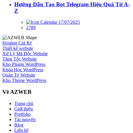
Hướng Dẫn Tạo Bot Telegram Hiệu Quả Từ A-
Z
17/07/2025
2789
Hosting Giá Rẻ
Thiết kế website
Xử Lý Mã Độc Website
Tăng Tốc Website
Kho Plugin WordPress
Khóa Học WordPress
Quản Trị Website
Kho Theme WordPress
Về AZWEB
Trang chủ
Giới thiệu
Portfolio
Tài nguyên
Blog
Liên hệ