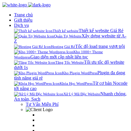
Trang chủ
Giới thiệu
Dịch vụ
Thiết kế website Giá Rẻ
Thiết kế website
Xây dựng website từ A-
Quản Trị Website
Z
Tốc độ load trang vượt trội
Hosting Giá Rẻ
Kho 1000+ Theme
Giao diện mới cập nhật liên tục
Wordpress
Tối ưu tốc độ website
Tăng Tốc Website
dưới 1s
Plugin đa dạng
Kho Plugin WordPress
tính năng giá rẻ
Từ cơ bản Nocode
Khóa Học WordPress
tới nâng cao
Nhanh chóng,
Xử Lý Mã Độc Website
An toàn, Sạch
Tư Vấn Miễn Phí