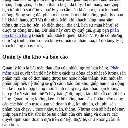
nhận, đang giao, đã hoàn thành hoặc đã hủy. Tính năng này giúp
bạn tránh bỏ sót đơn và xử lý yêu cầu của khách một cách nhanh
chóng. Song song đó, phần mềm còn là một hệ thống quản lý quan
hệ khách hàng (CRM) thu nhỏ. Mỗi khi khách hàng mua sắm,
thông tin của họ (tên, số điện thoại, địa chỉ, lịch sử mua hàng) sẽ
được tự động lưu lại. Dữ liệu này cực kỳ quý giá, giúp bạn
phân
loại khách hàng
(khách mới, khách quen, khách VIP) để có những
chương trình chăm sóc và khuyến mãi cá nhân hóa, từ đó tăng tỷ lệ
khách hàng quay trở lại.
Quản lý tồn kho và báo cáo
Quản lý kho là bài toán đau đầu của nhiều người bán hàng.
Phần
mềm
giải quyết vấn đề này bằng cách tự động cập nhật số lượng sản
phẩm mỗi khi có đơn hàng được tạo hoặc hoàn thành. Khi một sản
phẩm sắp hết, hệ thống sẽ gửi cảnh báo tồn kho, giúp bạn chủ động
lên kế hoạch nhập hàng mới. Tính năng này đảm bảo bạn không
bao giờ rơi vào tình thế “cháy hàng” đột ngột, làm lỡ mất cơ hội bán
hàng. Quan trọng không kém là hệ thống báo cáo. Phần mềm cung
cấp các báo cáo trực quan về doanh thu, lợi nhuận, chi phí, sản
phẩm bán chạy… theo ngày, tuần, tháng. Những con số biết nói này
giúp bạn nắm bắt sức khỏe tài chính của cửa hàng và đưa ra các
quyết định kinh doanh dựa trên dữ liệu thực tế, chứ không còn là
cảm tính.