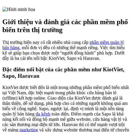
Giới thiệu và đánh giá các phần mềm phổ
biến trên thị trường
Thị trường hiện nay có rất nhiều nhà cung cấp
phần mềm quản lý
bán hàng
, mỗi đơn vị đều có những thế mạnh riêng. Việc tìm hiểu
kỹ sẽ giúp bạn chọn được một “người đồng hành” phù hợp. Dưới
đây là ba cái tên nổi bật: KiotViet, Sapo và Haravan.
Đặc điểm nổi bật của các phần mềm như KiotViet,
Sapo, Haravan
KiotViet được biết đến là một trong những phần mềm phổ biến nhất
tại Việt Nam, đặc biệt mạnh trong phân khúc cửa hàng bán lẻ
(offline) kết hợp online. Giao diện của KiotViet được đánh giá là
thân thiện, dễ sử dụng, phù hợp cho cả những người không quá am
hiểu về công nghệ. Sapo, ngược lại, định vị mình là một nền tảng
quản lý bán hàng
đa kênh
toàn diện. Điểm mạnh của Sapo là khả
năng kết nối và đồng bộ mạnh mẽ giữa website, cửa hàng vật lý và
các sàn thương mại điện tử lớn. Haravan thì có thế mạnh vượt trội
về mảng
marketing
và xây dựng website thương mại điện tử chuyên