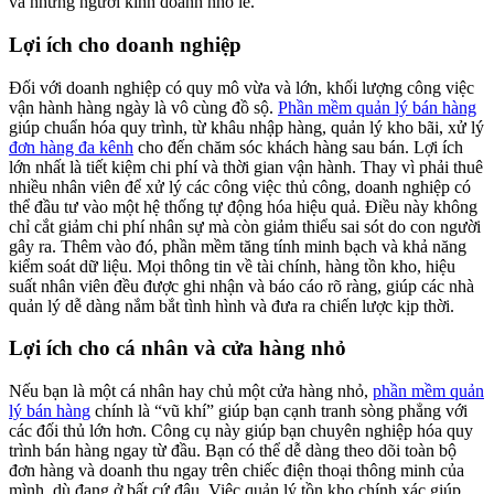
và những người kinh doanh nhỏ lẻ.
Lợi ích cho doanh nghiệp
Đối với doanh nghiệp có quy mô vừa và lớn, khối lượng công việc
vận hành hàng ngày là vô cùng đồ sộ.
Phần mềm quản lý bán hàng
giúp chuẩn hóa quy trình, từ khâu nhập hàng, quản lý kho bãi, xử lý
đơn hàng đa kênh
cho đến chăm sóc khách hàng sau bán. Lợi ích
lớn nhất là tiết kiệm chi phí và thời gian vận hành. Thay vì phải thuê
nhiều nhân viên để xử lý các công việc thủ công, doanh nghiệp có
thể đầu tư vào một hệ thống tự động hóa hiệu quả. Điều này không
chỉ cắt giảm chi phí nhân sự mà còn giảm thiểu sai sót do con người
gây ra. Thêm vào đó, phần mềm tăng tính minh bạch và khả năng
kiểm soát dữ liệu. Mọi thông tin về tài chính, hàng tồn kho, hiệu
suất nhân viên đều được ghi nhận và báo cáo rõ ràng, giúp các nhà
quản lý dễ dàng nắm bắt tình hình và đưa ra chiến lược kịp thời.
Lợi ích cho cá nhân và cửa hàng nhỏ
Nếu bạn là một cá nhân hay chủ một cửa hàng nhỏ,
phần mềm quản
lý bán hàng
chính là “vũ khí” giúp bạn cạnh tranh sòng phẳng với
các đối thủ lớn hơn. Công cụ này giúp bạn chuyên nghiệp hóa quy
trình bán hàng ngay từ đầu. Bạn có thể dễ dàng theo dõi toàn bộ
đơn hàng và doanh thu ngay trên chiếc điện thoại thông minh của
mình, dù đang ở bất cứ đâu. Việc quản lý tồn kho chính xác giúp