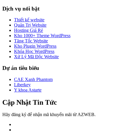
Dịch vụ nổi bật
Thiết kế website
Quản Trị Website
Hosting Giá Rẻ
Kho 1000+ Theme WordPress
Tăng Tốc Website
Kho Plugin WordPress
Khóa Học WordPress
Xử Lý Mã Độc Website
Dự án tiêu biểu
CAE Xanh Phantom
Liberkey
Y khoa Astarte
Cập Nhật Tin Tức
Hãy đăng ký để nhận mã khuyến mãi từ AZWEB.