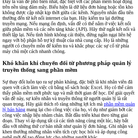
Đây là vấn đề phổ biến nhất, đặc biệt với các phần mềm hoạt động
trên nền tảng đám mây. Biểu hiện là dữ liệu đơn hàng hoặc tồn kho
không được cập nhật kịp thời giữa các kênh. Nguyên nhân đầu tiên
thường đến từ kết nối internet của bạn. Hãy kiểm tra lại đường
truyền mạng. Nếu mạng ổn định, vấn đề có thể nằm ở việc kết nối
giữa phần mềm và các nền tảng khác (API). Hãy thử ngắt kết nối và
thiết lập lại. Nếu tình hình không cải thiện, đừng ngần ngại liên hệ
ngay với bộ phận hỗ trợ kỹ thuật của nhà cung cấp. Họ là những
người có chuyên môn để kiểm tra và khắc phục các sự cố từ phía
máy chủ một cách nhanh chóng.
Khó khăn khi chuyển đổi từ phương pháp quản lý
truyền thống sang phần mềm
Sự thay đổi luôn tạo ra sự phản kháng, đặc biệt là khi nhân viên đã
quen với cách làm việc cũ bằng sổ sách hoặc Excel. Họ có thể cảm
thấy phần mềm mới phức tạp và mất thời gian để học. Để giải quyết
vấn đề này, sự kiên nhẫn và truyền thông từ người quản lý là rất
quan trọng. Hãy giải thích rõ ràng những lợi ích mà
phần mềm quản
lý bán hàng
mang lại cho công việc của họ, ví dụ như giảm bớt các
công việc nhập liệu nhàm chán. Bắt đầu triển khai theo từng giai
đoạn. Thay vì áp dụng tất cả các tính năng cùng một lúc, hãy bắt
đầu với những thứ cơ bản nhất như quản lý đơn hàng. Ghi nhận và
khen thưởng những nhân viên tích cực học hỏi và áp dụng công
nghệ mới để tạo động lực cho những người khác.