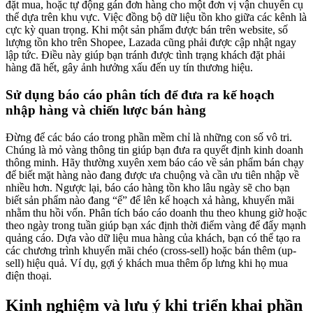
đặt mua, hoặc tự động gán đơn hàng cho một đơn vị vận chuyển cụ
thể dựa trên khu vực. Việc đồng bộ dữ liệu tồn kho giữa các kênh là
cực kỳ quan trọng. Khi một sản phẩm được bán trên website, số
lượng tồn kho trên Shopee, Lazada cũng phải được cập nhật ngay
lập tức. Điều này giúp bạn tránh được tình trạng khách đặt phải
hàng đã hết, gây ảnh hưởng xấu đến uy tín thương hiệu.
Sử dụng báo cáo phân tích để đưa ra kế hoạch
nhập hàng và chiến lược bán hàng
Đừng để các báo cáo trong phần mềm chỉ là những con số vô tri.
Chúng là mỏ vàng thông tin giúp bạn đưa ra quyết định kinh doanh
thông minh. Hãy thường xuyên xem báo cáo về sản phẩm bán chạy
để biết mặt hàng nào đang được ưa chuộng và cần ưu tiên nhập về
nhiều hơn. Ngược lại, báo cáo hàng tồn kho lâu ngày sẽ cho bạn
biết sản phẩm nào đang “ế” để lên kế hoạch xả hàng, khuyến mãi
nhằm thu hồi vốn. Phân tích báo cáo doanh thu theo khung giờ hoặc
theo ngày trong tuần giúp bạn xác định thời điểm vàng để đẩy mạnh
quảng cáo. Dựa vào dữ liệu mua hàng của khách, bạn có thể tạo ra
các chương trình khuyến mãi chéo (cross-sell) hoặc bán thêm (up-
sell) hiệu quả. Ví dụ, gợi ý khách mua thêm ốp lưng khi họ mua
điện thoại.
Kinh nghiệm và lưu ý khi triển khai phần