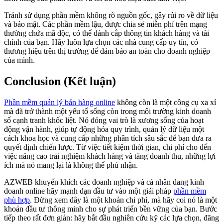
Tránh sử dụng phần mềm không rõ nguồn gốc, gây rủi ro về dữ liệu
và bảo mật. Các phần mềm lậu, được chia sẻ miễn phí trên mạng
thường chứa mã độc, có thể đánh cắp thông tin khách hàng và tài
chính của bạn. Hãy luôn lựa chọn các nhà cung cấp uy tín, có
thương hiệu trên thị trường để đảm bảo an toàn cho doanh nghiệp
của mình.
Conclusion (Kết luận)
Phần mềm quản lý bán hàng online
không còn là một công cụ xa xỉ
mà đã trở thành một yếu tố sống còn trong môi trường kinh doanh
số cạnh tranh khốc liệt. Nó đóng vai trò là xương sống của hoạt
động vận hành, giúp tự động hóa quy trình, quản lý dữ liệu một
cách khoa học và cung cấp những phân tích sâu sắc để bạn đưa ra
quyết định chiến lược. Từ việc tiết kiệm thời gian, chi phí cho đến
việc nâng cao trải nghiệm khách hàng và tăng doanh thu, những lợi
ích mà nó mang lại là không thể phủ nhận.
AZWEB khuyến khích các doanh nghiệp và cá nhân đang kinh
doanh online hãy mạnh dạn đầu tư vào một giải pháp
phần mềm
phù hợp
. Đừng xem đây là một khoản chi phí, mà hãy coi nó là một
khoản đầu tư thông minh cho sự phát triển bền vững của bạn. Bước
tiếp theo rất đơn giản: hãy bắt đầu nghiên cứu kỹ các lựa chọn, đăng