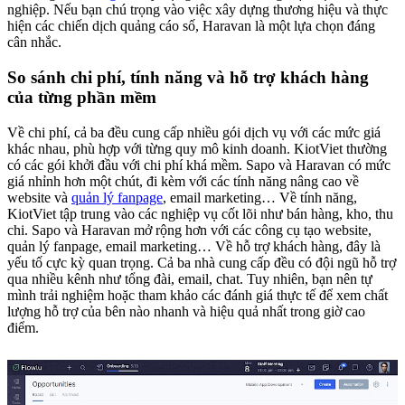
nghiệp. Nếu bạn chú trọng vào việc xây dựng thương hiệu và thực
hiện các chiến dịch quảng cáo số, Haravan là một lựa chọn đáng
cân nhắc.
So sánh chi phí, tính năng và hỗ trợ khách hàng
của từng phần mềm
Về chi phí, cả ba đều cung cấp nhiều gói dịch vụ với các mức giá
khác nhau, phù hợp với từng quy mô kinh doanh. KiotViet thường
có các gói khởi đầu với chi phí khá mềm. Sapo và Haravan có mức
giá nhỉnh hơn một chút, đi kèm với các tính năng nâng cao về
website và
quản lý fanpage
, email marketing… Về tính năng,
KiotViet tập trung vào các nghiệp vụ cốt lõi như bán hàng, kho, thu
chi. Sapo và Haravan mở rộng hơn với các công cụ tạo website,
quản lý fanpage, email marketing… Về hỗ trợ khách hàng, đây là
yếu tố cực kỳ quan trọng. Cả ba nhà cung cấp đều có đội ngũ hỗ trợ
qua nhiều kênh như tổng đài, email, chat. Tuy nhiên, bạn nên tự
mình trải nghiệm hoặc tham khảo các đánh giá thực tế để xem chất
lượng hỗ trợ của bên nào nhanh và hiệu quả nhất trong giờ cao
điểm.