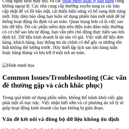
Công nghệ luôn thay đổi, và các
phần mềm quản lý bán hàng
cũng
không ngoại lệ. Các nhà cung cấp thường xuyên tung ra các bản
cập nhật để vá lỗi bảo mật, cải thiện hiệu năng và bổ sung tính năng
mới. Hãy đảm bảo rằng bạn luôn sử dụng phiên bản mới nhất để hệ
thống hoạt động ổn định và an toàn. Quan trọng hơn cả là việc sao
lưu dữ liệu. Dù các phần mềm dựa trên điện toán đám mây thường
có cơ chế sao lưu tự động, bạn vẫn nên chủ động thực hiện sao lưu
định kỳ. Dữ liệu kinh doanh là tài sản vô giá. Việc mất dữ liệu đơn
hàng, khách hàng, hay thông tin tài chính có thể gây ra những tổn
thất không thể lường trước. Hãy thiết lập lịch sao lưu hàng tuần
hoặc hàng tháng và lưu trữ ở một nơi an toàn.
Common Issues/Troubleshooting (Các vấn
đề thường gặp và cách khắc phục)
Trong quá trình sử dụng phần mềm, không thể tránh khỏi việc gặp
phải một số trục trặc. Việc nhận biết sớm và có phương án xử lý sẽ
giúp hoạt động kinh doanh của bạn không bị gián đoạn.
Vấn đề kết nối và đồng bộ dữ liệu không ổn định