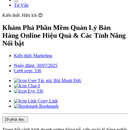
Tư Vấn
Kiến thức
Hữu ích 😍
Khám Phá Phần Mềm Quản Lý Bán
Hàng Online Hiệu Quả & Các Tính Năng
Nổi bật
Kiến thức Marketing
Ngày đăng: 30/07/2025
Lượt xem: 336
Tác giả: Bùi Mạnh Đức
0
336
Copy Link
Bookmark
19 phút
đọc.
Trong bối cảnh kinh doanh online bùng nổ, việc quản lý hàng nghìn