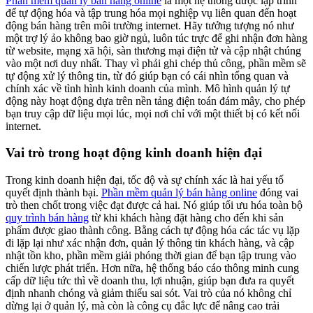
Phần mềm quản lý bán hàng online
là một hệ thống được lập trình
để tự động hóa và tập trung hóa mọi nghiệp vụ liên quan đến hoạt
động bán hàng trên môi trường internet. Hãy tưởng tượng nó như
một trợ lý ảo không bao giờ ngủ, luôn túc trực để ghi nhận đơn hàng
từ website, mạng xã hội, sàn thương mại điện tử và cập nhật chúng
vào một nơi duy nhất. Thay vì phải ghi chép thủ công, phần mềm sẽ
tự động xử lý thông tin, từ đó giúp bạn có cái nhìn tổng quan và
chính xác về tình hình kinh doanh của mình. Mô hình quản lý tự
động này hoạt động dựa trên nền tảng điện toán đám mây, cho phép
bạn truy cập dữ liệu mọi lúc, mọi nơi chỉ với một thiết bị có kết nối
internet.
Vai trò trong hoạt động kinh doanh hiện đại
Trong kinh doanh hiện đại, tốc độ và sự chính xác là hai yếu tố
quyết định thành bại.
Phần mềm quản lý bán hàng online
đóng vai
trò then chốt trong việc đạt được cả hai. Nó giúp tối ưu hóa toàn bộ
quy trình bán hàng
từ khi khách hàng đặt hàng cho đến khi sản
phẩm được giao thành công. Bằng cách tự động hóa các tác vụ lặp
đi lặp lại như xác nhận đơn, quản lý thông tin khách hàng, và cập
nhật tồn kho, phần mềm giải phóng thời gian để bạn tập trung vào
chiến lược phát triển. Hơn nữa, hệ thống báo cáo thông minh cung
cấp dữ liệu tức thì về doanh thu, lợi nhuận, giúp bạn đưa ra quyết
định nhanh chóng và giảm thiểu sai sót. Vai trò của nó không chỉ
dừng lại ở quản lý, mà còn là công cụ đắc lực để nâng cao trải