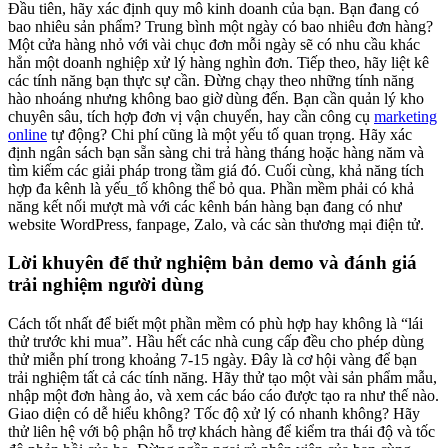
Đầu tiên, hãy xác định quy mô kinh doanh của bạn. Bạn đang có
bao nhiêu sản phẩm? Trung bình một ngày có bao nhiêu đơn hàng?
Một cửa hàng nhỏ với vài chục đơn mỗi ngày sẽ có nhu cầu khác
hẳn một doanh nghiệp xử lý hàng nghìn đơn. Tiếp theo, hãy liệt kê
các tính năng bạn thực sự cần. Đừng chạy theo những tính năng
hào nhoáng nhưng không bao giờ dùng đến. Bạn cần quản lý kho
chuyên sâu, tích hợp đơn vị vận chuyển, hay cần công cụ
marketing
online
tự động? Chi phí cũng là một yếu tố quan trọng. Hãy xác
định ngân sách bạn sẵn sàng chi trả hàng tháng hoặc hàng năm và
tìm kiếm các giải pháp trong tầm giá đó. Cuối cùng, khả năng tích
hợp đa kênh là yếu_tố không thể bỏ qua. Phần mềm phải có khả
năng kết nối mượt mà với các kênh bán hàng bạn đang có như
website WordPress, fanpage, Zalo, và các sàn thương mại điện tử.
Lời khuyên để thử nghiệm bản demo và đánh giá
trải nghiệm người dùng
Cách tốt nhất để biết một phần mềm có phù hợp hay không là “lái
thử trước khi mua”. Hầu hết các nhà cung cấp đều cho phép dùng
thử miễn phí trong khoảng 7-15 ngày. Đây là cơ hội vàng để bạn
trải nghiệm tất cả các tính năng. Hãy thử tạo một vài sản phẩm mẫu,
nhập một đơn hàng ảo, và xem các báo cáo được tạo ra như thế nào.
Giao diện có dễ hiểu không? Tốc độ xử lý có nhanh không? Hãy
thử liên hệ với bộ phận hỗ trợ khách hàng để kiểm tra thái độ và tốc