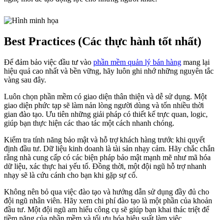
Best Practices (Các thực hành tốt nhất)
Để đảm bảo việc đầu tư vào
phần mềm quản lý bán hàng
mang lại
hiệu quả cao nhất và bền vững, hãy luôn ghi nhớ những nguyên tắc
vàng sau đây.
Luôn chọn phần mềm có giao diện thân thiện và dễ sử dụng. Một
giao diện phức tạp sẽ làm nản lòng người dùng và tốn nhiều thời
gian đào tạo. Ưu tiên những giải pháp có thiết kế trực quan, logic,
giúp bạn thực hiện các thao tác một cách nhanh chóng.
Kiểm tra tính năng bảo mật và hỗ trợ khách hàng trước khi quyết
định đầu tư. Dữ liệu kinh doanh là tài sản nhạy cảm. Hãy chắc chắn
rằng nhà cung cấp có các biện pháp bảo mật mạnh mẽ như mã hóa
dữ liệu, xác thực hai yếu tố. Đồng thời, một đội ngũ hỗ trợ nhanh
nhạy sẽ là cứu cánh cho bạn khi gặp sự cố.
Không nên bỏ qua việc đào tạo và hướng dẫn sử dụng đầy đủ cho
đội ngũ nhân viên. Hãy xem chi phí đào tạo là một phần của khoản
đầu tư. Một đội ngũ am hiểu công cụ sẽ giúp bạn khai thác triệt để
tiềm năng của phần mềm và tối ưu hóa hiệu suất làm việc.