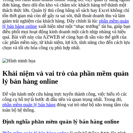
đơn hàng, theo dõi tồn kho và chăm sóc khách hàng trở thành một
thách thức lớn. Quản lý thủ công bằng sổ sách hay Excel không chỉ
tốn thời gian mà còn dễ gây ra sai sót, thất thoát doanh thu và làm
giảm trải nghiệm của khách hàng. Đây chính là lúc
phần mềm quản
lý bán hàng online
xuất hiện như một “nhạc trưởng” tài ba, giúp bạn
điều phối mọi hoạt động kinh doanh một cách nhịp nhàng và hiệu
quả. Bài viết này của AZWEB sẽ cùng bạn đi sâu vào thế giới của
các phần mềm này, từ khái niệm, lợi ích, tính năng cho đến cách lựa
chọn và tối ưu hóa công cụ phù hợp nhất.
Khái niệm và vai trò của phần mềm quản
lý bán hàng online
Để vận hành một cửa hàng trực tuyến thành công, việc hiểu rõ các
công cụ hỗ trợ là bước đi đầu tiên và quan trọng nhất. Trong đó,
phần mềm quản lý bán hàng
đóng vai trò như bộ não trung tâm của
toàn bộ hệ thống.
Định nghĩa phần mềm quản lý bán hàng online