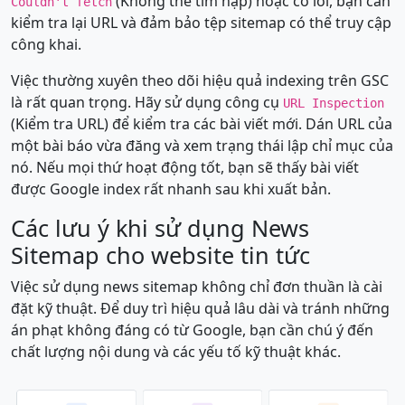
(Không thể tìm nạp) hoặc có lỗi, bạn cần
Couldn't fetch
kiểm tra lại URL và đảm bảo tệp sitemap có thể truy cập
công khai.
Việc thường xuyên theo dõi hiệu quả indexing trên GSC
là rất quan trọng. Hãy sử dụng công cụ
URL Inspection
(Kiểm tra URL) để kiểm tra các bài viết mới. Dán URL của
một bài báo vừa đăng và xem trạng thái lập chỉ mục của
nó. Nếu mọi thứ hoạt động tốt, bạn sẽ thấy bài viết
được Google index rất nhanh sau khi xuất bản.
Các lưu ý khi sử dụng News
Sitemap cho website tin tức
Việc sử dụng news sitemap không chỉ đơn thuần là cài
đặt kỹ thuật. Để duy trì hiệu quả lâu dài và tránh những
án phạt không đáng có từ Google, bạn cần chú ý đến
chất lượng nội dung và các yếu tố kỹ thuật khác.