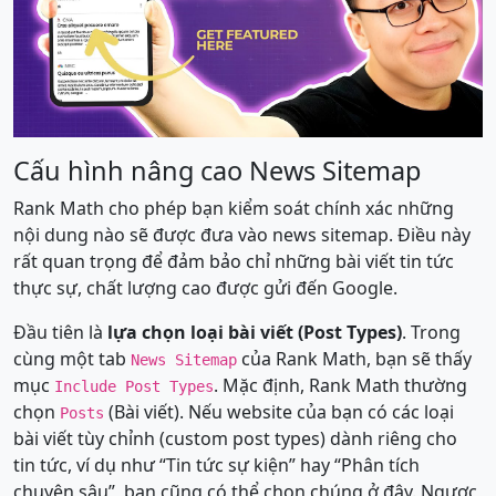
Cấu hình nâng cao News Sitemap
Rank Math cho phép bạn kiểm soát chính xác những
nội dung nào sẽ được đưa vào news sitemap. Điều này
rất quan trọng để đảm bảo chỉ những bài viết tin tức
thực sự, chất lượng cao được gửi đến Google.
Đầu tiên là
lựa chọn loại bài viết (Post Types)
. Trong
cùng một tab
của Rank Math, bạn sẽ thấy
News Sitemap
mục
. Mặc định, Rank Math thường
Include Post Types
chọn
(Bài viết). Nếu website của bạn có các loại
Posts
bài viết tùy chỉnh (custom post types) dành riêng cho
tin tức, ví dụ như “Tin tức sự kiện” hay “Phân tích
chuyên sâu”, bạn cũng có thể chọn chúng ở đây. Ngược