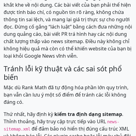
khắt khe về nội dung. Các bài viết của bạn phải thể hiện
được tính báo chí, có nguồn tin rõ ràng, không chứa
thông tin sai lệch, và mang lại giá trị thực sự cho người
đọc. Đừng cố gắng “lách luật” bằng cách đưa những nội
dung quảng cáo, bài viết PR trá hình hay các nội dung
chất lượng thấp vào news sitemap. Điều này không chỉ
không hiệu quả mà còn có thể khiến website của bạn bị
loại khỏi Google News vĩnh viễn.
Tránh lỗi kỹ thuật và các sai sót phổ
biến
Mặc dù Rank Math đã tự động hóa phần lớn quy trình,
bạn vẫn cần lưu ý một số điểm để tránh các lỗi không
đáng có.
Thứ nhất, hãy định kỳ
kiểm tra định dạng sitemap
.
Thỉnh thoảng, hãy truy cập trực tiếp vào URL
news-
để đảm bảo nó hiển thị đúng cấu trúc XML
sitemap.xml
và không báo lỗi. Các plugin cache hoặc lỗi máy chủ đôi