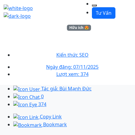
Tư Vấn
Kiến thức
Hữu ích 😍
Tối ưu News Sitemap với Rank
Math để nâng cao SEO tin tức
Kiến thức SEO
Ngày đăng: 07/11/2025
Lượt xem: 374
Tác giả: Bùi Mạnh Đức
0
374
Copy Link
Bookmark