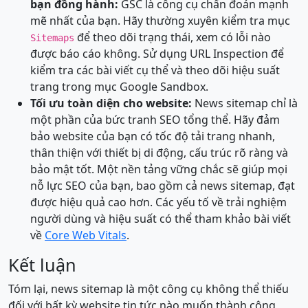
bạn đồng hành:
GSC là công cụ chẩn đoán mạnh
mẽ nhất của bạn. Hãy thường xuyên kiểm tra mục
để theo dõi trạng thái, xem có lỗi nào
Sitemaps
được báo cáo không. Sử dụng URL Inspection để
kiểm tra các bài viết cụ thể và theo dõi hiệu suất
trang trong mục Google Sandbox.
Tối ưu toàn diện cho website:
News sitemap chỉ là
một phần của bức tranh SEO tổng thể. Hãy đảm
bảo website của bạn có tốc độ tải trang nhanh,
thân thiện với thiết bị di động, cấu trúc rõ ràng và
bảo mật tốt. Một nền tảng vững chắc sẽ giúp mọi
nỗ lực SEO của bạn, bao gồm cả news sitemap, đạt
được hiệu quả cao hơn. Các yếu tố về trải nghiệm
người dùng và hiệu suất có thể tham khảo bài viết
về
Core Web Vitals
.
Kết luận
Tóm lại, news sitemap là một công cụ không thể thiếu
đối với bất kỳ website tin tức nào muốn thành công