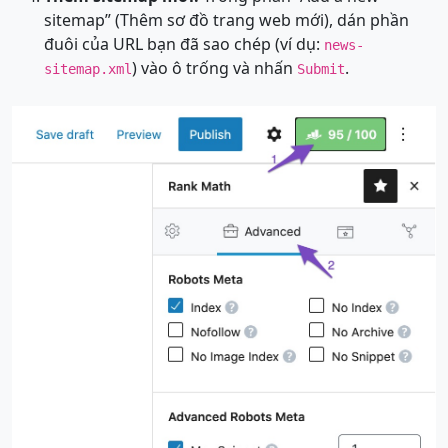
sitemap” (Thêm sơ đồ trang web mới), dán phần
đuôi của URL bạn đã sao chép (ví dụ:
news-
) vào ô trống và nhấn
.
sitemap.xml
Submit