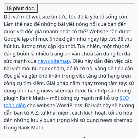
18 phút
đọc.
Đối với một website tin tức, tốc độ là yếu tố sống còn.
Làm thế nào để những bài viết nóng hổi của bạn đến
được với độc giả nhanh nhất có thể? Website cần được
Google lập chỉ mục (index) gần như ngay lập tức để thu
hút lưu lượng truy cập kịp thời. Tuy nhiên, một thực tế
đáng buồn là nhiều trang tin vẫn chưa tận dụng tối đa
sức mạnh của
news sitemap
. Điều này dẫn đến việc các
bài viết mới bị index chậm, bỏ lỡ cơ hội vàng để tiếp cận
độc giả và gặp khó khăn trong việc tăng thứ hạng trên
công cụ tìm kiếm. Giải pháp nằm ngay trong tầm tay: sử
dụng tính năng news sitemap được tích hợp sẵn trong
plugin Rank Math – một công cụ mạnh mẽ hỗ trợ
SEO
toàn diện
cho website WordPress. Bài viết này sẽ hướng
dẫn bạn từ A-Z: từ khái niệm, cách kích hoạt, tối ưu hóa
đến những lưu ý quan trọng khi sử dụng news sitemap
trong Rank Math.