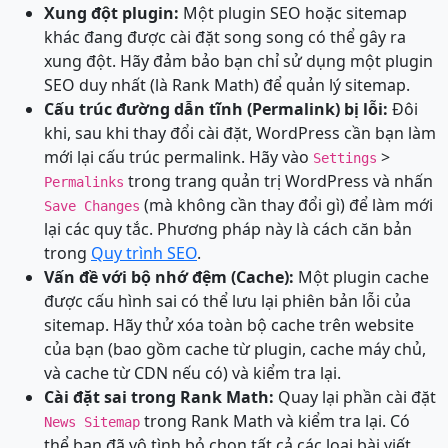
Xung đột plugin:
Một plugin SEO hoặc sitemap
khác đang được cài đặt song song có thể gây ra
xung đột. Hãy đảm bảo bạn chỉ sử dụng một plugin
SEO duy nhất (là Rank Math) để quản lý sitemap.
Cấu trúc đường dẫn tĩnh (Permalink) bị lỗi:
Đôi
khi, sau khi thay đổi cài đặt, WordPress cần bạn làm
mới lại cấu trúc permalink. Hãy vào
>
Settings
trong trang quản trị WordPress và nhấn
Permalinks
(mà không cần thay đổi gì) để làm mới
Save Changes
lại các quy tắc. Phương pháp này là cách căn bản
trong
Quy trình SEO
.
Vấn đề với bộ nhớ đệm (Cache):
Một plugin cache
được cấu hình sai có thể lưu lại phiên bản lỗi của
sitemap. Hãy thử xóa toàn bộ cache trên website
của bạn (bao gồm cache từ plugin, cache máy chủ,
và cache từ CDN nếu có) và kiểm tra lại.
Cài đặt sai trong Rank Math:
Quay lại phần cài đặt
trong Rank Math và kiểm tra lại. Có
News Sitemap
thể bạn đã vô tình bỏ chọn tất cả các loại bài viết