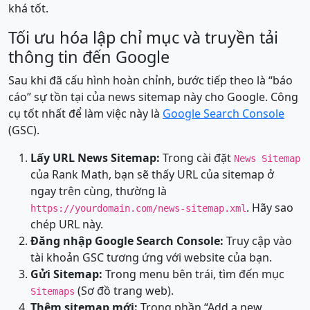
khá tốt.
Tối ưu hóa lập chỉ mục và truyền tải
thông tin đến Google
Sau khi đã cấu hình hoàn chỉnh, bước tiếp theo là “báo
cáo” sự tồn tại của news sitemap này cho Google. Công
cụ tốt nhất để làm việc này là
Google Search Console
(GSC).
Lấy URL News Sitemap:
Trong cài đặt
News Sitemap
của Rank Math, bạn sẽ thấy URL của sitemap ở
ngay trên cùng, thường là
. Hãy sao
https://yourdomain.com/news-sitemap.xml
chép URL này.
Đăng nhập Google Search Console:
Truy cập vào
tài khoản GSC tương ứng với website của bạn.
Gửi Sitemap:
Trong menu bên trái, tìm đến mục
(Sơ đồ trang web).
Sitemaps
Thêm sitemap mới:
Trong phần “Add a new