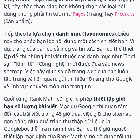
lại, hãy chắc chắn rằng bạn không chọn các loại nội
dung không phải tin tức như
(Trang) hay
Pages
Products
(Sản phẩm).
Tiếp theo là
lựa chọn danh mục (Taxonomies)
. Điều
này cho phép bạn lọc nội dung một cách chi tiết hơn. Ví
dụ, trang của bạn có cả blog và tin tức. Bạn có thể thiết
lập để chỉ những bài viết thuộc các danh mục như “Thời
sự”, “Kinh tế”, “Công nghệ” mới được đưa vào news
sitemap. Việc này giúp sơ đồ trang web của bạn luôn
tập trung và liên quan, gửi tín hiệu rõ ràng cho Google
về lĩnh vực chuyên môn của trang tin.
Cuối cùng, Rank Math cũng cho phép
thiết lập giới
hạn số lượng bài viết
. Mặc dù Google chỉ quan tâm
đến các bài viết trong 48 giờ qua, việc giữ cho sitemap
gọn gàng giúp quá trình thu thập dữ liệu của
Googlebot diễn ra nhanh hơn. Bạn có thể giữ nguyên
thiết lập mặc định của Rank Math vì nó đã được tối ưu