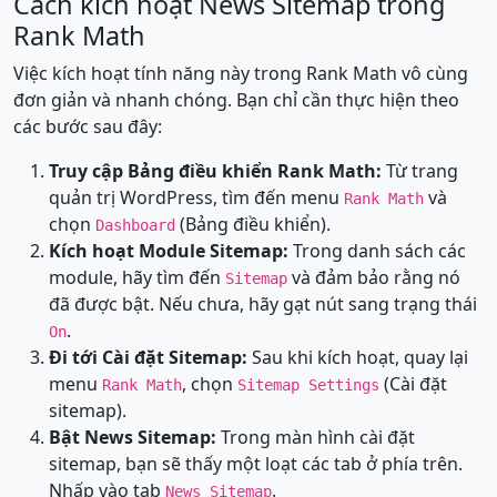
Cách kích hoạt News Sitemap trong
Rank Math
Việc kích hoạt tính năng này trong Rank Math vô cùng
đơn giản và nhanh chóng. Bạn chỉ cần thực hiện theo
các bước sau đây:
Truy cập Bảng điều khiển Rank Math:
Từ trang
quản trị WordPress, tìm đến menu
và
Rank Math
chọn
(Bảng điều khiển).
Dashboard
Kích hoạt Module Sitemap:
Trong danh sách các
module, hãy tìm đến
và đảm bảo rằng nó
Sitemap
đã được bật. Nếu chưa, hãy gạt nút sang trạng thái
.
On
Đi tới Cài đặt Sitemap:
Sau khi kích hoạt, quay lại
menu
, chọn
(Cài đặt
Rank Math
Sitemap Settings
sitemap).
Bật News Sitemap:
Trong màn hình cài đặt
sitemap, bạn sẽ thấy một loạt các tab ở phía trên.
Nhấp vào tab
.
News Sitemap