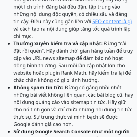
một lịch trình đăng bài đều đặn, tập trung vào
những nội dung độc quyền, có chiều sâu và đáng
tin cậy. Điều này cũng gắn liền với
SEO content là gì
và cách tạo ra nội dung giúp tăng tốc quá trình lập
chỉ mục.
Thường xuyên kiểm tra và cập nhật:
Đừng “cài
đặt rồi quên”. Hãy dành thời gian hàng tuần để truy
cập vào URL news sitemap để đảm bảo nó hoạt
động bình thường. Sau mỗi lần cập nhật lớn cho
website hoặc plugin Rank Math, hãy kiểm tra lại để
chắc chắn không có gì bị ảnh hưởng.
Không spam tin tức:
Đừng cố gắng nhồi nhét
những bài viết không liên quan, các bài blog cũ, hay
nội dung quảng cáo vào sitemap tin tức. Hãy giữ
cho nó tinh gọn và chỉ chứa những nội dung tin tức
thực sự. Sự trung thực và minh bạch sẽ được
Google đánh giá cao hơn.
Sử dụng Google Search Console như một người