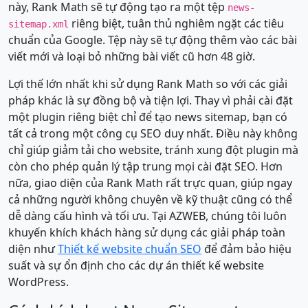
này, Rank Math sẽ tự động tạo ra một tệp
news-
riêng biệt, tuân thủ nghiêm ngặt các tiêu
sitemap.xml
chuẩn của Google. Tệp này sẽ tự động thêm vào các bài
viết mới và loại bỏ những bài viết cũ hơn 48 giờ.
Lợi thế lớn nhất khi sử dụng Rank Math so với các giải
pháp khác là sự đồng bộ và tiện lợi. Thay vì phải cài đặt
một plugin riêng biệt chỉ để tạo news sitemap, bạn có
tất cả trong một công cụ SEO duy nhất. Điều này không
chỉ giúp giảm tải cho website, tránh xung đột plugin mà
còn cho phép quản lý tập trung mọi cài đặt SEO. Hơn
nữa, giao diện của Rank Math rất trực quan, giúp ngay
cả những người không chuyên về kỹ thuật cũng có thể
dễ dàng cấu hình và tối ưu. Tại AZWEB, chúng tôi luôn
khuyến khích khách hàng sử dụng các giải pháp toàn
diện như
Thiết kế website chuẩn SEO
để đảm bảo hiệu
suất và sự ổn định cho các dự án thiết kế website
WordPress.