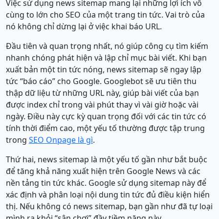
Việc sử dụng news sitemap mang lại những lợi ích vô
cùng to lớn cho SEO của một trang tin tức. Vai trò của
nó không chỉ dừng lại ở việc khai báo URL.
Đầu tiên và quan trọng nhất, nó giúp công cụ tìm kiếm
nhanh chóng phát hiện và lập chỉ mục bài viết. Khi bạn
xuất bản một tin tức nóng, news sitemap sẽ ngay lập
tức “báo cáo” cho Google. Googlebot sẽ ưu tiên thu
thập dữ liệu từ những URL này, giúp bài viết của bạn
được index chỉ trong vài phút thay vì vài giờ hoặc vài
ngày. Điều này cực kỳ quan trọng đối với các tin tức có
tính thời điểm cao, một yếu tố thường được tập trung
trong
SEO Onpage là gì
.
Thứ hai, news sitemap là một yếu tố gần như bắt buộc
để tăng khả năng xuất hiện trên Google News và các
nền tảng tin tức khác. Google sử dụng sitemap này để
xác định và phân loại nội dung tin tức đủ điều kiện hiển
thị. Nếu không có news sitemap, bạn gần như đã tự loại
mình ra khỏi “sân chơi” đầy tiềm năng này.