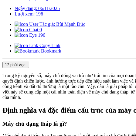
Ngày đăng: 06/11/2025
Lượt xem: 196
Tác giả: Bùi Mạnh Đức
0
196
Copy Link
Bookmark
17 phút
đọc.
Trong kỷ nguyên số, máy chủ đóng vai trò như trái tim của mọi doanh
quyết định chiến lược, ảnh hưởng trực tiếp đến hiệu suất làm việc và
cồng kềnh và đắt đỏ thường là một rào cản. Vậy, đâu là giải pháp tối
viết này sẽ cung cấp một cái nhìn toàn diện về máy chủ dạng tháp, từ
của mình.
Định nghĩa và đặc điểm cấu trúc của máy 
Máy chủ dạng tháp là gì?
Máy chủ dạng tháp, hay Tower Server, là một loại máy chủ được thiết