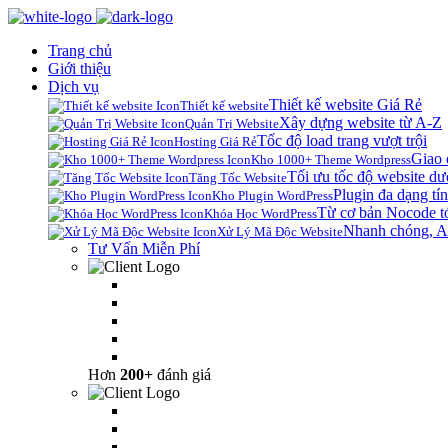
Trang chủ
Giới thiệu
Dịch vụ
Thiết kế website Giá Rẻ
Thiết kế website
Xây dựng website từ A-Z
Quản Trị Website
Tốc độ load trang vượt trội
Hosting Giá Rẻ
Giao 
Kho 1000+ Theme Wordpress
Tối ưu tốc độ website dư
Tăng Tốc Website
Plugin đa dạng tín
Kho Plugin WordPress
Từ cơ bản Nocode t
Khóa Học WordPress
Nhanh chóng, A
Xử Lý Mã Độc Website
Tư Vấn Miễn Phí
Hơn
200+
đánh giá