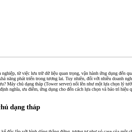
 nghiệp, từ việc lưu trữ dữ liệu quan trọng, vận hành ứng dụng đến q
 khả năng phát triển trong tương lai. Tuy nhiên, đối với nhiều doanh 
 ưu? Máy chủ dạng tháp (Tower server) nổi lên như một lựa chọn lý tưởn
 định nghĩa, ưu điểm, ứng dụng cho đến cách lựa chọn và bảo trì hiệu 
chủ dạng tháp
 kế độc lập với hình dáng thẳng đứng, tương tự như vỏ case của một c