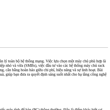
uản lý toàn bộ hệ thống mạng. Việc lựa chọn một máy chủ phù hợp là
nghiệp nhỏ và vừa (SMBs), việc đầu tư vào các hệ thống máy chủ rack
g, cân bằng hoàn hảo giữa chi phí, hiệu năng và sự linh hoạt. Bài
quả, giúp bạn đưa ra quyết định sáng suốt nhất cho hạ tầng công nghệ
hiếc máy tính để bàn (PC) thông thường. Đây là điểm khác biệt cơ