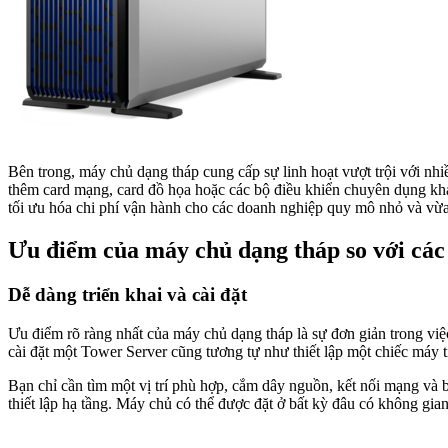
Bên trong, máy chủ dạng tháp cung cấp sự linh hoạt vượt trội với 
thêm card mạng, card đồ họa hoặc các bộ điều khiển chuyên dụng khá
tối ưu hóa chi phí vận hành cho các doanh nghiệp quy mô nhỏ và vừa
Ưu điểm của máy chủ dạng tháp so với các
Dễ dàng triển khai và cài đặt
Ưu điểm rõ ràng nhất của máy chủ dạng tháp là sự đơn giản trong việ
cài đặt một Tower Server cũng tương tự như thiết lập một chiếc máy t
Bạn chỉ cần tìm một vị trí phù hợp, cắm dây nguồn, kết nối mạng và b
thiết lập hạ tầng. Máy chủ có thể được đặt ở bất kỳ đâu có không gia