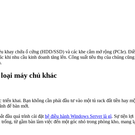
nhiều khay chứa ổ cứng (HDD/SSD) và các khe cắm mở rộng (PCIe). Điề
c khi nhu cầu kinh doanh tăng lên. Công suất tiêu thụ của chúng cũng
.
 loại máy chủ khác
c triển khai. Bạn không cần phải đầu tư vào một tủ rack đắt tiền hay
ính để bàn mới.
ắt đầu quá trình cài đặt
hệ điều hành Windows Server là gì
. Sự tiện lợ
n trống, từ gầm bàn làm việc đến một góc nhỏ trong phòng kho, mang lại