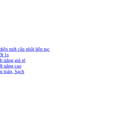
diện mới cập nhật liên tục
ới 1s
h năng giá rẻ
ới nâng cao
n toàn, Sạch