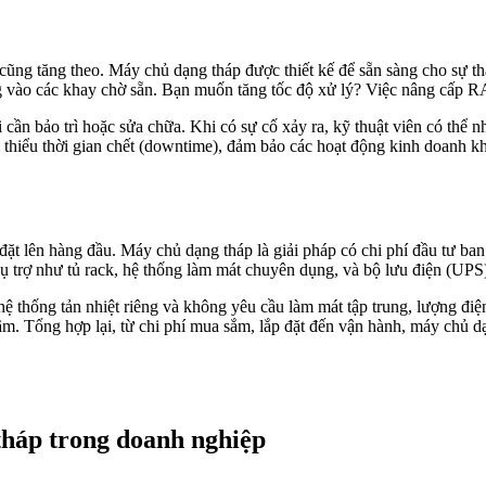
cũng tăng theo. Máy chủ dạng tháp được thiết kế để sẵn sàng cho sự t
 vào các khay chờ sẵn. Bạn muốn tăng tốc độ xử lý? Việc nâng cấp R
hi cần bảo trì hoặc sửa chữa. Khi có sự cố xảy ra, kỹ thuật viên có thể
ảm thiểu thời gian chết (downtime), đảm bảo các hoạt động kinh doanh k
đặt lên hàng đầu. Máy chủ dạng tháp là giải pháp có chi phí đầu tư ba
hụ trợ như tủ rack, hệ thống làm mát chuyên dụng, và bộ lưu điện (UPS)
hệ thống tản nhiệt riêng và không yêu cầu làm mát tập trung, lượng đi
. Tổng hợp lại, từ chi phí mua sắm, lắp đặt đến vận hành, máy chủ dạ
tháp trong doanh nghiệp