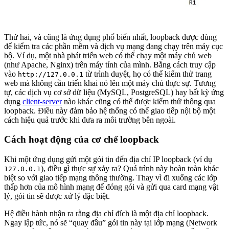
Thứ hai, và cũng là ứng dụng phổ biến nhất, loopback được dùng
để kiểm tra các phần mềm và dịch vụ mạng đang chạy trên máy cục
bộ. Ví dụ, một nhà phát triển web có thể chạy một máy chủ web
(như Apache, Nginx) trên máy tính của mình. Bằng cách truy cập
vào
từ trình duyệt, họ có thể kiểm thử trang
http://127.0.0.1
web mà không cần triển khai nó lên một máy chủ thực sự. Tương
tự, các dịch vụ cơ sở dữ liệu (MySQL, PostgreSQL) hay bất kỳ ứng
dụng
client-server
nào khác cũng có thể được kiểm thử thông qua
loopback. Điều này đảm bảo hệ thống có thể giao tiếp nội bộ một
cách hiệu quả trước khi đưa ra môi trường bên ngoài.
Cách hoạt động của cơ chế loopback
Khi một ứng dụng gửi một gói tin đến địa chỉ IP loopback (ví dụ
), điều gì thực sự xảy ra? Quá trình này hoàn toàn khác
127.0.0.1
biệt so với giao tiếp mạng thông thường. Thay vì đi xuống các lớp
thấp hơn của mô hình mạng để đóng gói và gửi qua card mạng vật
lý, gói tin sẽ được xử lý đặc biệt.
Hệ điều hành nhận ra rằng địa chỉ đích là một địa chỉ loopback.
Ngay lập tức, nó sẽ “quay đầu” gói tin này tại lớp mạng (Network