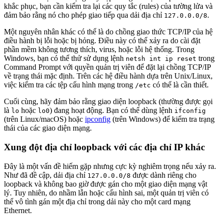
khắc phục, bạn cần kiểm tra lại các quy tắc (rules) của tường lửa và
đảm bảo rằng nó cho phép giao tiếp qua dải địa chỉ
.
127.0.0.0/8
Một nguyên nhân khác có thể là do chồng giao thức TCP/IP của hệ
điều hành bị lỗi hoặc bị hỏng. Điều này có thể xảy ra do cài đặt
phần mềm không tương thích, virus, hoặc lỗi hệ thống. Trong
Windows, bạn có thể thử sử dụng lệnh
trong
netsh int ip reset
Command Prompt với quyền quản trị viên để đặt lại chồng TCP/IP
về trạng thái mặc định. Trên các hệ điều hành dựa trên Unix/Linux,
việc kiểm tra các tệp cấu hình mạng trong
có thể là cần thiết.
/etc
Cuối cùng, hãy đảm bảo rằng giao diện loopback (thường được gọi
là
hoặc
) đang hoạt động. Bạn có thể dùng lệnh
lo
lo0
ifconfig
(trên Linux/macOS) hoặc
ipconfig
(trên Windows) để kiểm tra trạng
thái của các giao diện mạng.
Xung đột địa chỉ loopback với các địa chỉ IP khác
Đây là một vấn đề hiếm gặp nhưng cực kỳ nghiêm trọng nếu xảy ra.
Như đã đề cập, dải địa chỉ
được dành riêng cho
127.0.0.0/8
loopback và không bao giờ được gán cho một giao diện mạng vật
lý. Tuy nhiên, do nhầm lẫn hoặc cấu hình sai, một quản trị viên có
thể vô tình gán một địa chỉ trong dải này cho một card mạng
Ethernet.