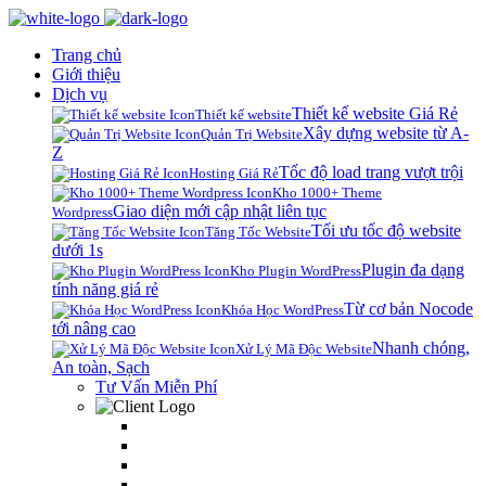
Trang chủ
Giới thiệu
Dịch vụ
Thiết kế website Giá Rẻ
Thiết kế website
Xây dựng website từ A-
Quản Trị Website
Z
Tốc độ load trang vượt trội
Hosting Giá Rẻ
Kho 1000+ Theme
Giao diện mới cập nhật liên tục
Wordpress
Tối ưu tốc độ website
Tăng Tốc Website
dưới 1s
Plugin đa dạng
Kho Plugin WordPress
tính năng giá rẻ
Từ cơ bản Nocode
Khóa Học WordPress
tới nâng cao
Nhanh chóng,
Xử Lý Mã Độc Website
An toàn, Sạch
Tư Vấn Miễn Phí