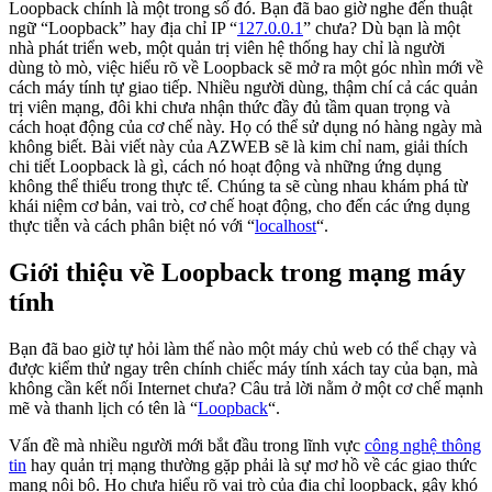
Loopback chính là một trong số đó. Bạn đã bao giờ nghe đến thuật
ngữ “Loopback” hay địa chỉ IP “
127.0.0.1
” chưa? Dù bạn là một
nhà phát triển web, một quản trị viên hệ thống hay chỉ là người
dùng tò mò, việc hiểu rõ về Loopback sẽ mở ra một góc nhìn mới về
cách máy tính tự giao tiếp. Nhiều người dùng, thậm chí cả các quản
trị viên mạng, đôi khi chưa nhận thức đầy đủ tầm quan trọng và
cách hoạt động của cơ chế này. Họ có thể sử dụng nó hàng ngày mà
không biết. Bài viết này của AZWEB sẽ là kim chỉ nam, giải thích
chi tiết Loopback là gì, cách nó hoạt động và những ứng dụng
không thể thiếu trong thực tế. Chúng ta sẽ cùng nhau khám phá từ
khái niệm cơ bản, vai trò, cơ chế hoạt động, cho đến các ứng dụng
thực tiễn và cách phân biệt nó với “
localhost
“.
Giới thiệu về Loopback trong mạng máy
tính
Bạn đã bao giờ tự hỏi làm thế nào một máy chủ web có thể chạy và
được kiểm thử ngay trên chính chiếc máy tính xách tay của bạn, mà
không cần kết nối Internet chưa? Câu trả lời nằm ở một cơ chế mạnh
mẽ và thanh lịch có tên là “
Loopback
“.
Vấn đề mà nhiều người mới bắt đầu trong lĩnh vực
công nghệ thông
tin
hay quản trị mạng thường gặp phải là sự mơ hồ về các giao thức
mạng nội bộ. Họ chưa hiểu rõ vai trò của địa chỉ loopback, gây khó