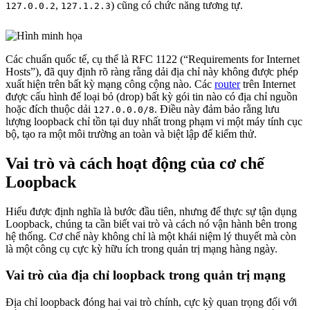
,
) cũng có chức năng tương tự.
127.0.0.2
127.1.2.3
Các chuẩn quốc tế, cụ thể là RFC 1122 (“Requirements for Internet
Hosts”), đã quy định rõ ràng rằng dải địa chỉ này không được phép
xuất hiện trên bất kỳ mạng công cộng nào. Các
router
trên Internet
được cấu hình để loại bỏ (drop) bất kỳ gói tin nào có địa chỉ nguồn
hoặc đích thuộc dải
. Điều này đảm bảo rằng lưu
127.0.0.0/8
lượng loopback chỉ tồn tại duy nhất trong phạm vi một máy tính cục
bộ, tạo ra một môi trường an toàn và biệt lập để kiểm thử.
Vai trò và cách hoạt động của cơ chế
Loopback
Hiểu được định nghĩa là bước đầu tiên, nhưng để thực sự tận dụng
Loopback, chúng ta cần biết vai trò và cách nó vận hành bên trong
hệ thống. Cơ chế này không chỉ là một khái niệm lý thuyết mà còn
là một công cụ cực kỳ hữu ích trong quản trị mạng hàng ngày.
Vai trò của địa chỉ loopback trong quản trị mạng
Địa chỉ loopback đóng hai vai trò chính, cực kỳ quan trọng đối với