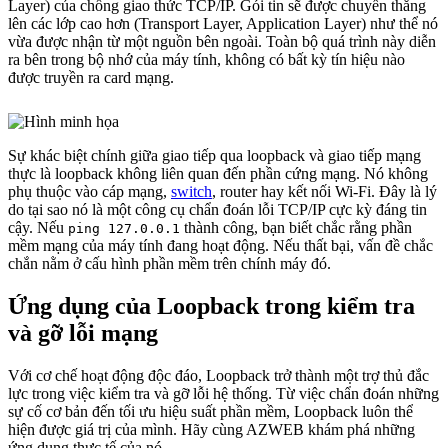
Layer) của chồng giao thức TCP/IP. Gói tin sẽ được chuyển thẳng
lên các lớp cao hơn (Transport Layer, Application Layer) như thể nó
vừa được nhận từ một nguồn bên ngoài. Toàn bộ quá trình này diễn
ra bên trong bộ nhớ của máy tính, không có bất kỳ tín hiệu nào
được truyền ra card mạng.
Sự khác biệt chính giữa giao tiếp qua loopback và giao tiếp mạng
thực là loopback không liên quan đến phần cứng mạng. Nó không
phụ thuộc vào cáp mạng,
switch
, router hay kết nối Wi-Fi. Đây là lý
do tại sao nó là một công cụ chẩn đoán lỗi TCP/IP cực kỳ đáng tin
cậy. Nếu
thành công, bạn biết chắc rằng phần
ping 127.0.0.1
mềm mạng của máy tính đang hoạt động. Nếu thất bại, vấn đề chắc
chắn nằm ở cấu hình phần mềm trên chính máy đó.
Ứng dụng của Loopback trong kiểm tra
và gỡ lỗi mạng
Với cơ chế hoạt động độc đáo, Loopback trở thành một trợ thủ đắc
lực trong việc kiểm tra và gỡ lỗi hệ thống. Từ việc chẩn đoán những
sự cố cơ bản đến tối ưu hiệu suất phần mềm, Loopback luôn thể
hiện được giá trị của mình. Hãy cùng AZWEB khám phá những
ứng dụng thực tế của nó.