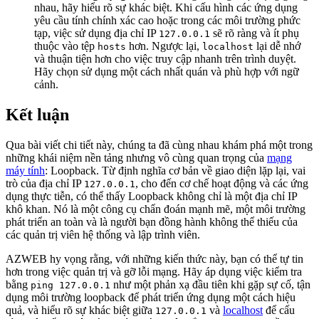
nhau, hãy hiểu rõ sự khác biệt. Khi cấu hình các ứng dụng
yêu cầu tính chính xác cao hoặc trong các môi trường phức
tạp, việc sử dụng địa chỉ IP
sẽ rõ ràng và ít phụ
127.0.0.1
thuộc vào tệp
hơn. Ngược lại,
lại dễ nhớ
hosts
localhost
và thuận tiện hơn cho việc truy cập nhanh trên trình duyệt.
Hãy chọn sử dụng một cách nhất quán và phù hợp với ngữ
cảnh.
Kết luận
Qua bài viết chi tiết này, chúng ta đã cùng nhau khám phá một trong
những khái niệm nền tảng nhưng vô cùng quan trọng của
mạng
máy tính
: Loopback. Từ định nghĩa cơ bản về giao diện lặp lại, vai
trò của địa chỉ IP
, cho đến cơ chế hoạt động và các ứng
127.0.0.1
dụng thực tiễn, có thể thấy Loopback không chỉ là một địa chỉ IP
khô khan. Nó là một công cụ chẩn đoán mạnh mẽ, một môi trường
phát triển an toàn và là người bạn đồng hành không thể thiếu của
các quản trị viên hệ thống và lập trình viên.
AZWEB hy vọng rằng, với những kiến thức này, bạn có thể tự tin
hơn trong việc quản trị và gỡ lỗi mạng. Hãy áp dụng việc kiểm tra
bằng
như một phản xạ đầu tiên khi gặp sự cố, tận
ping 127.0.0.1
dụng môi trường loopback để phát triển ứng dụng một cách hiệu
quả, và hiểu rõ sự khác biệt giữa
và
localhost
để cấu
127.0.0.1