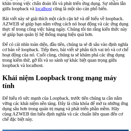
khăn trong việc chẩn đoán lỗi và phát triển ứng dụng. Sự nhầm lẫn
giữa loopback và
localhost
cũng là một rào cản phổ biến.
Bài viết này sẽ giải thích một cách cặn kẽ và dễ hiểu về loopback.
AZWEB sẽ giúp bạn nắm vững cách nó hoạt động và các ứng dụng
thực tế trong công việc hàng ngày. Chúng tôi tin rằng kiến thức này
sẽ giúp bạn quản lý hệ thống mạng hiệu quả hơn.
Để có cái nhìn toàn diện, đầu tiên, chúng ta sẽ đi sâu vào định nghĩa
cơ bản về loopback. Tiếp theo, bài viết sẽ phân tích vai trò và cơ chế
hoạt động của nó. Cuối cùng, chúng ta sẽ khám phá các ứng dụng
trong kiểm thử, gỡ lỗi và so sánh sự khác biệt quan trọng giữa
loopback và localhost.
Khái niệm Loopback trong mạng máy
tính
Để hiểu rõ sức mạnh của Loopback, trước tiên chúng ta cần nắm
vững các khái niệm nền tảng. Đây là chìa khóa để mở ra những ứng
dụng sâu hơn trong quản trị mạng và phát triển phần mềm. Hãy
cùng AZWEB tìm hiểu định nghĩa và các chuẩn liên quan đến cơ
chế đặc biệt này.