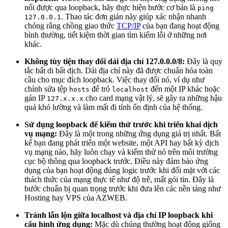
nối được qua loopback, hãy thực hiện bước cơ bản là
ping
. Thao tác đơn giản này giúp xác nhận nhanh
127.0.0.1
chóng rằng chồng giao thức
TCP/IP
của bạn đang hoạt động
bình thường, tiết kiệm thời gian tìm kiếm lỗi ở những nơi
khác.
Không tùy tiện thay đổi dải địa chỉ 127.0.0.0/8:
Đây là quy
tắc bất di bất dịch. Dải địa chỉ này đã được chuẩn hóa toàn
cầu cho mục đích loopback. Việc thay đổi nó, ví dụ như
chỉnh sửa tệp
để trỏ
đến một IP khác hoặc
hosts
localhost
gán IP
cho card mạng vật lý, sẽ gây ra những hậu
127.x.x.x
quả khó lường và làm mất đi tính ổn định của hệ thống.
Sử dụng loopback để kiểm thử trước khi triển khai dịch
vụ mạng:
Đây là một trong những ứng dụng giá trị nhất. Bất
kể bạn đang phát triển một website, một API hay bất kỳ dịch
vụ mạng nào, hãy luôn chạy và kiểm thử nó trên môi trường
cục bộ thông qua loopback trước. Điều này đảm bảo ứng
dụng của bạn hoạt động đúng logic trước khi đối mặt với các
thách thức của mạng thực tế như độ trễ, mất gói tin. Đây là
bước chuẩn bị quan trọng trước khi đưa lên các nền tảng như
Hosting hay VPS của AZWEB.
Tránh lẫn lộn giữa localhost và địa chỉ IP loopback khi
cấu hình ứng dụng:
Mặc dù chúng thường hoạt động giống