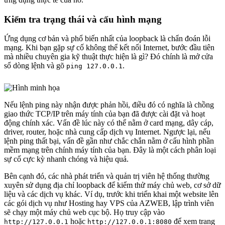
Kiểm tra trạng thái và cấu hình mạng
Ứng dụng cơ bản và phổ biến nhất của loopback là chẩn đoán lỗi
mạng. Khi bạn gặp sự cố không thể kết nối Internet, bước đầu tiên
mà nhiều chuyên gia kỹ thuật thực hiện là gì? Đó chính là mở cửa
sổ dòng lệnh và gõ
.
ping 127.0.0.1
Nếu lệnh ping này nhận được phản hồi, điều đó có nghĩa là chồng
giao thức TCP/IP trên máy tính của bạn đã được cài đặt và hoạt
động chính xác. Vấn đề lúc này có thể nằm ở card mạng, dây cáp,
driver, router, hoặc nhà cung cấp dịch vụ Internet. Ngược lại, nếu
lệnh ping thất bại, vấn đề gần như chắc chắn nằm ở cấu hình phần
mềm mạng trên chính máy tính của bạn. Đây là một cách phân loại
sự cố cực kỳ nhanh chóng và hiệu quả.
Bên cạnh đó, các nhà phát triển và quản trị viên hệ thống thường
xuyên sử dụng địa chỉ loopback để kiểm thử máy chủ web, cơ sở dữ
liệu và các dịch vụ khác. Ví dụ, trước khi triển khai một website lên
các gói dịch vụ như Hosting hay VPS của AZWEB, lập trình viên
sẽ chạy một máy chủ web cục bộ. Họ truy cập vào
hoặc
để xem trang
http://127.0.0.1
http://127.0.0.1:8080