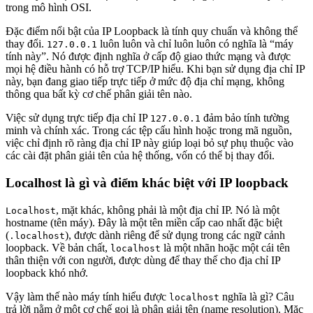
trong mô hình OSI.
Đặc điểm nổi bật của IP Loopback là tính quy chuẩn và không thể
thay đổi.
luôn luôn và chỉ luôn luôn có nghĩa là “máy
127.0.0.1
tính này”. Nó được định nghĩa ở cấp độ giao thức mạng và được
mọi hệ điều hành có hỗ trợ TCP/IP hiểu. Khi bạn sử dụng địa chỉ IP
này, bạn đang giao tiếp trực tiếp ở mức độ địa chỉ mạng, không
thông qua bất kỳ cơ chế phân giải tên nào.
Việc sử dụng trực tiếp địa chỉ IP
đảm bảo tính tường
127.0.0.1
minh và chính xác. Trong các tệp cấu hình hoặc trong mã nguồn,
việc chỉ định rõ ràng địa chỉ IP này giúp loại bỏ sự phụ thuộc vào
các cài đặt phân giải tên của hệ thống, vốn có thể bị thay đổi.
Localhost là gì và điểm khác biệt với IP loopback
, mặt khác, không phải là một địa chỉ IP. Nó là một
Localhost
hostname (tên máy). Đây là một tên miền cấp cao nhất đặc biệt
(
), được dành riêng để sử dụng trong các ngữ cảnh
.localhost
loopback. Về bản chất,
là một nhãn hoặc một cái tên
localhost
thân thiện với con người, được dùng để thay thế cho địa chỉ IP
loopback khó nhớ.
Vậy làm thế nào máy tính hiểu được
nghĩa là gì? Câu
localhost
trả lời nằm ở một cơ chế gọi là phân giải tên (name resolution). Mặc