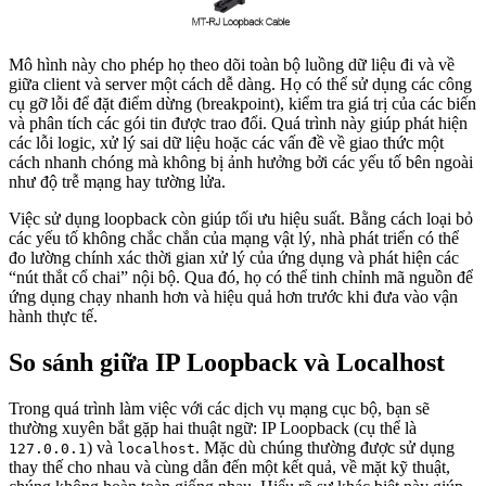
Mô hình này cho phép họ theo dõi toàn bộ luồng dữ liệu đi và về
giữa client và server một cách dễ dàng. Họ có thể sử dụng các công
cụ gỡ lỗi để đặt điểm dừng (breakpoint), kiểm tra giá trị của các biến
và phân tích các gói tin được trao đổi. Quá trình này giúp phát hiện
các lỗi logic, xử lý sai dữ liệu hoặc các vấn đề về giao thức một
cách nhanh chóng mà không bị ảnh hưởng bởi các yếu tố bên ngoài
như độ trễ mạng hay tường lửa.
Việc sử dụng loopback còn giúp tối ưu hiệu suất. Bằng cách loại bỏ
các yếu tố không chắc chắn của mạng vật lý, nhà phát triển có thể
đo lường chính xác thời gian xử lý của ứng dụng và phát hiện các
“nút thắt cổ chai” nội bộ. Qua đó, họ có thể tinh chỉnh mã nguồn để
ứng dụng chạy nhanh hơn và hiệu quả hơn trước khi đưa vào vận
hành thực tế.
So sánh giữa IP Loopback và Localhost
Trong quá trình làm việc với các dịch vụ mạng cục bộ, bạn sẽ
thường xuyên bắt gặp hai thuật ngữ: IP Loopback (cụ thể là
) và
. Mặc dù chúng thường được sử dụng
127.0.0.1
localhost
thay thế cho nhau và cùng dẫn đến một kết quả, về mặt kỹ thuật,