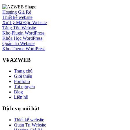
Hosting Giá Rẻ
Thiết kế website
Xử Lý Mã Độc Website
Tăng Tốc Website
Kho Plugin WordPress
Khóa Học WordPress
Quản Trị Website
Kho Theme WordPress
Về AZWEB
Trang chủ
Giới thiệu
Portfolio
Tài nguyên
Blog
Liên hệ
Dịch vụ nổi bật
Thiết kế website
Quản Trị Website