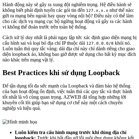
Hành động này sẽ gây ra xung đột nghiêm trọng. Hệ điều hành sẽ
không biết phải định tuyến các gói tin đến
như thế nào:
127.x.x.x
gửi ra mạng bên ngoài hay quay vòng nội bộ? Điều này có thể làm
cho các dịch vụ mạng cục bộ ngừng hoạt động và gây ra các hành
vi không thể đoán trước trên toàn hệ thống.
Cách xử lý duy nhất là phải ngay lập tức xác định giao diện mạng bị
cấu hình sai và loại bỏ địa chỉ IP thuộc dải
khỏi nó.
127.0.0.0/8
Luôn tuân thủ quy tắc vàng: dải địa chỉ này chỉ dành riêng cho giao
diện loopback ảo, không bao giờ được sử dụng cho bất kỳ mục đích
nào khác trên mạng vật lý.
Best Practices khi sử dụng Loopback
Để tận dụng tối đa sức mạnh của Loopback và đảm bảo hệ thống
của bạn hoạt động ổn định, việc tuân thủ các quy tắc và thực hành
tốt nhất là vô cùng quan trọng. AZWEB đã tổng hợp những lời
khuyên cốt lõi giúp bạn sử dụng cơ chế này một cách chuyên
nghiệp và hiệu quả.
Luôn kiểm tra cấu hình mạng trước khi dùng địa chỉ
loopback:
Trước khi bắt đầu gỡ lỗi một ứng dụng không kết