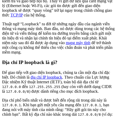
kiểm tra và giao tiếp nội bộ. Thay vì gửi dữ liệu qua card mạng vật
lý (Ethernet hoặc Wi-Fi), các gói tin được gửi đến giao diện
loopback sẽ được “quay vòng” trở lại ngay trong chính chồng giao
thức
TCP/IP
của hệ thống.
Thuật ngữ “Loopback” ra đời từ những ngày đầu của ngành viễn
thông và mạng máy tính. Ban đầu, nó được dùng trong các hệ thống
điện tử và viễn thông để kiểm tra đường truyền bằng cách gửi một
tín hiệu đi và nhận lại chính tín hiệu đó tại điểm xuất phát. Khái
niệm này sau đó đã được áp dụng vào
mạng máy tính
để trở thành
một công cụ không thể thiếu cho việc chẩn đoán và phát triển phần
mềm mạng.
Địa chỉ IP loopback là gì?
Để giao tiếp với giao diện loopback, chúng ta cần một địa chỉ đặc
biệt. Đó chính là
địa chỉ IP loopback
. Theo chuẩn của Lực lượng
Đặc nhiệm Kỹ thuật Internet (IETF), toàn bộ dải địa chỉ từ
đến
(hay còn viết dưới dạng CIDR
127.0.0.0
127.255.255.255
là
) được dành riêng cho mục đích loopback.
127.0.0.0/8
Địa chỉ phổ biến nhất và được biết đến rộng rãi trong dải này là
. Khi bạn gửi một yêu cầu mạng đến
, bạn
127.0.0.1
127.0.0.1
đang nói với máy tính của mình rằng: “Hãy gửi gói tin này cho
chính bạn”. Bất kỳ địa chỉ nào khác trong dải
(ví dụ:
127.0.0.0/8