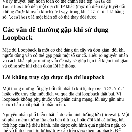
Về lý thuyết, bạn hoàn toàn có thể chỉnh sửa tệp
để
hosts
trỏ đến một địa chỉ IP khác (mặc dù điều này tuyệt đối
localhost
không được khuyến khích). Vì vậy, trong khi
là hằng
127.0.0.1
số,
là một biến số có thể thay đổi được.
localhost
Các vấn đề thường gặp khi sử dụng
Loopback
Mặc dù Loopback là một cơ chế đáng tin cậy và đơn giản, đôi khi
người dùng vẫn có thể gặp phải một số sự cố. Hiểu rõ nguyên nhân
và cách khắc phục những vấn đề này sẽ giúp bạn tiết kiệm thời gian
và công sức khi chẩn đoán lỗi hệ thống.
Lỗi không truy cập được địa chỉ loopback
Một trong những lỗi gây bối rối nhất là khi lệnh
ping 127.0.0.1
hoặc việc truy cập một dịch vụ qua địa chỉ loopback thất bại. Vì
loopback không phụ thuộc vào phần cứng mạng, lỗi này gần như
chắc chắn xuất phát từ phần mềm.
Nguyên nhân phổ biến nhất là do cấu hình tường lửa (firewall). Một
số phần mềm tường lửa của bên thứ ba, hoặc đôi khi cả tường lửa
tích hợp của hệ điều hành, nếu được cấu hình quá nghiêm ngặt, có
thể vô tình chặn lưu lượng truy cập trên giao diện loopback. Để