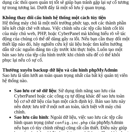
dụng các thói quen quản trị tốt sẽ giúp bạn tránh gặp lại sự cố tương
tự trong tương lai. Dưới đây là một số lưu ý quan trọng.
Không thay đổi cấu hình hệ thống một cách tùy tiện
Hệ thống máy chủ là một môi trường phức tạp, nơi các thành phần
liên kết chặt chẽ với nhau. Việc chỉnh sửa các tệp cấu hình cốt lõi
của máy chủ web, PHP, hoặc CyberPanel mà không hiểu rõ về tác
động của chúng có thể dễ dàng gây ra lỗi. Nếu bạn cần thay đổi một
thiết lập nào đó, hãy nghiên cứu kỹ tài liệu hoặc tìm kiếm hướng
dẫn từ các nguồn đáng tin cậy trước khi thực hiện. Luôn tạo một
bản sao lưu của tệp cấu hình trước khi chỉnh sửa để có thể khôi
phục lại nếu có sự cố.
Thường xuyên backup dữ liệu và cấu hình phpMyAdmin
Sao lưu là tấm lưới an toàn quan trọng nhất của bất kỳ quản trị viên
hệ thống nào.
Sao lưu cơ sở dữ liệu
: Sử dụng tính năng sao lưu của
CyberPanel hoặc các công cụ tự động khác để sao lưu toàn
bộ cơ sở dữ liệu của bạn một cách định kỳ. Bản sao lưu này
nên được lưu trữ ở một nơi an toàn, tách biệt với máy chủ
chính.
Sao lưu cấu hình
: Ngoài dữ liệu, việc sao lưu các tệp cấu
hình quan trọng (như
của phpMyAdmin
config.inc.php
nếu bạn có tùy chỉnh riêng) cũng rất cần thiết. Điều này giúp