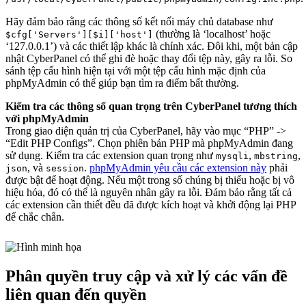
Hãy đảm bảo rằng các thông số kết nối máy chủ database như
(thường là ‘localhost’ hoặc
$cfg['Servers'][$i]['host']
‘127.0.0.1’) và các thiết lập khác là chính xác. Đôi khi, một bản cập
nhật CyberPanel có thể ghi đè hoặc thay đổi tệp này, gây ra lỗi. So
sánh tệp cấu hình hiện tại với một tệp cấu hình mặc định của
phpMyAdmin có thể giúp bạn tìm ra điểm bất thường.
Kiểm tra các thông số quan trọng trên CyberPanel tương thích
với phpMyAdmin
Trong giao diện quản trị của CyberPanel, hãy vào mục “PHP” ->
“Edit PHP Configs”. Chọn phiên bản PHP mà phpMyAdmin đang
sử dụng. Kiểm tra các extension quan trọng như
,
,
mysqli
mbstring
, và
.
phpMyAdmin yêu cầu các extension này
phải
json
session
được bật để hoạt động. Nếu một trong số chúng bị thiếu hoặc bị vô
hiệu hóa, đó có thể là nguyên nhân gây ra lỗi. Đảm bảo rằng tất cả
các extension cần thiết đều đã được kích hoạt và khởi động lại PHP
để chắc chắn.
Phân quyền truy cập và xử lý các vấn đề
liên quan đến quyền