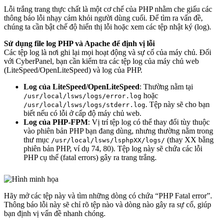
Lỗi trắng trang thực chất là một cơ chế của PHP nhằm che giấu các
thông báo lỗi nhạy cảm khỏi người dùng cuối. Để tìm ra vấn đề,
chúng ta cần bật chế độ hiển thị lỗi hoặc xem các tệp nhật ký (log).
Sử dụng file log PHP và Apache để định vị lỗi
Các tệp log là nơi ghi lại mọi hoạt động và sự cố của máy chủ. Đối
với CyberPanel, bạn cần kiểm tra các tệp log của máy chủ web
(LiteSpeed/OpenLiteSpeed) và log của PHP.
Log của LiteSpeed/OpenLiteSpeed
: Thường nằm tại
hoặc
/usr/local/lsws/logs/error.log
. Tệp này sẽ cho bạn
/usr/local/lsws/logs/stderr.log
biết nếu có lỗi ở cấp độ máy chủ web.
Log của PHP-FPM
: Vị trí tệp log có thể thay đổi tùy thuộc
vào phiên bản PHP bạn đang dùng, nhưng thường nằm trong
thư mục
(thay XX bằng
/usr/local/lsws/lsphpXX/logs/
phiên bản PHP, ví dụ 74, 80). Tệp log này sẽ chứa các lỗi
PHP cụ thể (fatal errors) gây ra trang trắng.
Hãy mở các tệp này và tìm những dòng có chứa “PHP Fatal error”.
Thông báo lỗi này sẽ chỉ rõ tệp nào và dòng nào gây ra sự cố, giúp
bạn định vị vấn đề nhanh chóng.