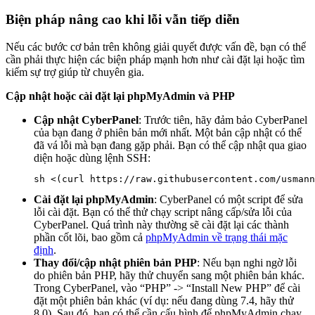
Biện pháp nâng cao khi lỗi vẫn tiếp diễn
Nếu các bước cơ bản trên không giải quyết được vấn đề, bạn có thể
cần phải thực hiện các biện pháp mạnh hơn như cài đặt lại hoặc tìm
kiếm sự trợ giúp từ chuyên gia.
Cập nhật hoặc cài đặt lại phpMyAdmin và PHP
Cập nhật CyberPanel
: Trước tiên, hãy đảm bảo CyberPanel
của bạn đang ở phiên bản mới nhất. Một bản cập nhật có thể
đã vá lỗi mà bạn đang gặp phải. Bạn có thể cập nhật qua giao
diện hoặc dùng lệnh SSH:
Cài đặt lại phpMyAdmin
: CyberPanel có một script để sửa
lỗi cài đặt. Bạn có thể thử chạy script nâng cấp/sửa lỗi của
CyberPanel. Quá trình này thường sẽ cài đặt lại các thành
phần cốt lõi, bao gồm cả
phpMyAdmin về trạng thái mặc
định
.
Thay đổi/cập nhật phiên bản PHP
: Nếu bạn nghi ngờ lỗi
do phiên bản PHP, hãy thử chuyển sang một phiên bản khác.
Trong CyberPanel, vào “PHP” -> “Install New PHP” để cài
đặt một phiên bản khác (ví dụ: nếu đang dùng 7.4, hãy thử
8.0). Sau đó, bạn có thể cần cấu hình để phpMyAdmin chạy