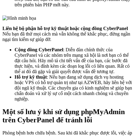
trên phiên bản PHP mới này.
Liên hệ bộ phận hỗ trợ kỹ thuật hoặc cộng đồng CyberPanel
Nếu bạn đã thử mọi cách mà vẫn không thể khắc phục, đừng ngần
ngại tìm kiếm sự giúp đỡ.
Cộng đồng CyberPanel
: Diễn đàn chính thức của
CyberPanel và các nhóm trên mạng xã hội là nơi bạn có thể
đặt câu hỏi. Hãy mô tả chi tiết vấn đề của bạn, các bước đã
thực hiện, và đính kèm các đoạn log lỗi có liên quan. Rất có
thể ai đó đã gặp và giải quyết được vấn đề tương tự.
Hỗ trợ kỹ thuật
: Nếu bạn đang sử dụng dịch vụ hosting
hoặc VPS có hỗ trợ quản trị như tại AZWEB, hãy liên hệ với
đội ngũ kỹ thuật. Các chuyên gia có kinh nghiệm sẽ giúp bạn
chẩn đoán và xử lý sự cố một cách nhanh chóng và chuyên
nghiệp.
Một số lưu ý khi sử dụng phpMyAdmin
trên CyberPanel để tránh lỗi
Phòng bệnh hơn chữa bệnh. Sau khi đã khắc phục được lỗi, việc áp