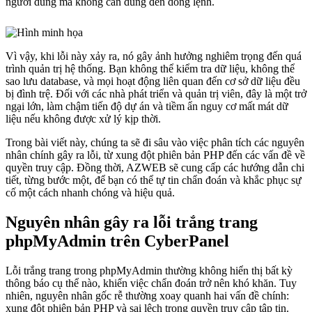
người dùng mà không cần dùng đến dòng lệnh.
Vì vậy, khi lỗi này xảy ra, nó gây ảnh hưởng nghiêm trọng đến quá
trình quản trị hệ thống. Bạn không thể kiểm tra dữ liệu, không thể
sao lưu database, và mọi hoạt động liên quan đến cơ sở dữ liệu đều
bị đình trệ. Đối với các nhà phát triển và quản trị viên, đây là một trở
ngại lớn, làm chậm tiến độ dự án và tiềm ẩn nguy cơ mất mát dữ
liệu nếu không được xử lý kịp thời.
Trong bài viết này, chúng ta sẽ đi sâu vào việc phân tích các nguyên
nhân chính gây ra lỗi, từ xung đột phiên bản PHP đến các vấn đề về
quyền truy cập. Đồng thời, AZWEB sẽ cung cấp các hướng dẫn chi
tiết, từng bước một, để bạn có thể tự tin chẩn đoán và khắc phục sự
cố một cách nhanh chóng và hiệu quả.
Nguyên nhân gây ra lỗi trắng trang
phpMyAdmin trên CyberPanel
Lỗi trắng trang trong phpMyAdmin thường không hiển thị bất kỳ
thông báo cụ thể nào, khiến việc chẩn đoán trở nên khó khăn. Tuy
nhiên, nguyên nhân gốc rễ thường xoay quanh hai vấn đề chính:
xung đột phiên bản PHP và sai lệch trong quyền truy cập tập tin.