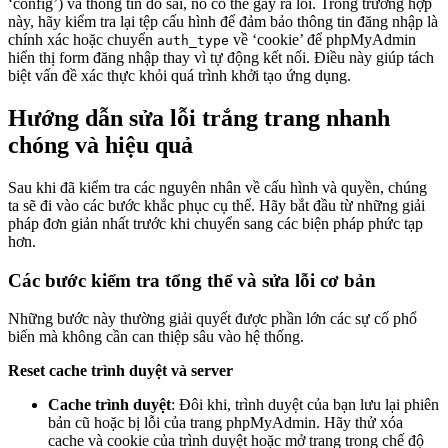
‘config’) và thông tin đó sai, nó có thể gây ra lỗi. Trong trường hợp
này, hãy kiểm tra lại tệp cấu hình để đảm bảo thông tin đăng nhập là
chính xác hoặc chuyển
về ‘cookie’ để phpMyAdmin
auth_type
hiển thị form đăng nhập thay vì tự động kết nối. Điều này giúp tách
biệt vấn đề xác thực khỏi quá trình khởi tạo ứng dụng.
Hướng dẫn sửa lỗi trắng trang nhanh
chóng và hiệu quả
Sau khi đã kiểm tra các nguyên nhân về cấu hình và quyền, chúng
ta sẽ đi vào các bước khắc phục cụ thể. Hãy bắt đầu từ những giải
pháp đơn giản nhất trước khi chuyển sang các biện pháp phức tạp
hơn.
Các bước kiểm tra tổng thể và sửa lỗi cơ bản
Những bước này thường giải quyết được phần lớn các sự cố phổ
biến mà không cần can thiệp sâu vào hệ thống.
Reset cache trình duyệt và server
Cache trình duyệt
: Đôi khi, trình duyệt của bạn lưu lại phiên
bản cũ hoặc bị lỗi của trang phpMyAdmin. Hãy thử xóa
cache và cookie của trình duyệt hoặc mở trang trong chế độ