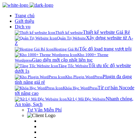
Trang chủ
Giới thiệu
Dịch vụ
Thiết kế website Giá Rẻ
Thiết kế website
Xây dựng website từ A-
Quản Trị Website
Z
Tốc độ load trang vượt trội
Hosting Giá Rẻ
Kho 1000+ Theme
Giao diện mới cập nhật liên tục
Wordpress
Tối ưu tốc độ website
Tăng Tốc Website
dưới 1s
Plugin đa dạng
Kho Plugin WordPress
tính năng giá rẻ
Từ cơ bản Nocode
Khóa Học WordPress
tới nâng cao
Nhanh chóng,
Xử Lý Mã Độc Website
An toàn, Sạch
Tư Vấn Miễn Phí