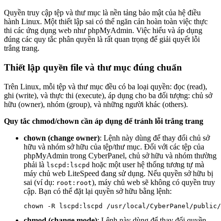
Quyền truy cập tệp và thư mục là nền tảng bảo mật của hệ điều
hành Linux. Một thiết lập sai có thể ngăn cản hoàn toàn việc thực
thi các ứng dụng web như phpMyAdmin. Việc hiểu và áp dụng
đúng các quy tắc phân quyền là rất quan trọng để giải quyết lỗi
trắng trang.
Thiết lập quyền file và thư mục đúng chuẩn
Trên Linux, mỗi tệp và thư mục đều có ba loại quyền: đọc (read),
ghi (write), và thực thi (execute), áp dụng cho ba đối tượng: chủ sở
hữu (owner), nhóm (group), và những người khác (others).
Quy tắc chmod/chown cần áp dụng để tránh lỗi trắng trang
chown (change owner)
: Lệnh này dùng để thay đổi chủ sở
hữu và nhóm sở hữu của tệp/thư mục. Đối với các tệp của
phpMyAdmin trong CyberPanel, chủ sở hữu và nhóm thường
phải là
hoặc một user hệ thống tương tự mà
lscpd:lscpd
máy chủ web LiteSpeed đang sử dụng. Nếu quyền sở hữu bị
sai (ví dụ:
), máy chủ web sẽ không có quyền truy
root:root
cập. Bạn có thể đặt lại quyền sở hữu bằng lệnh:
chmod (change mode)
: Lệnh này dùng để thay đổi quyền