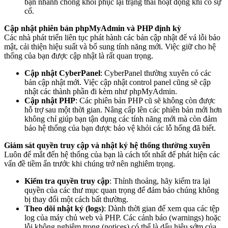
bạn nhanh chóng khôi phục lại trạng thái hoạt động khi có sự
cố.
Cập nhật phiên bản phpMyAdmin và PHP định kỳ
Các nhà phát triển liên tục phát hành các bản cập nhật để vá lỗi bảo
mật, cải thiện hiệu suất và bổ sung tính năng mới. Việc giữ cho hệ
thống của bạn được cập nhật là rất quan trọng.
Cập nhật CyberPanel
: CyberPanel thường xuyên có các
bản cập nhật mới. Việc cập nhật control panel cũng sẽ cập
nhật các thành phần đi kèm như phpMyAdmin.
Cập nhật PHP
: Các phiên bản PHP cũ sẽ không còn được
hỗ trợ sau một thời gian. Nâng cấp lên các phiên bản mới hơn
không chỉ giúp bạn tận dụng các tính năng mới mà còn đảm
bảo hệ thống của bạn được bảo vệ khỏi các lỗ hổng đã biết.
Giám sát quyền truy cập và nhật ký hệ thống thường xuyên
Luôn để mắt đến hệ thống của bạn là cách tốt nhất để phát hiện các
vấn đề tiềm ẩn trước khi chúng trở nên nghiêm trọng.
Kiểm tra quyền truy cập
: Thỉnh thoảng, hãy kiểm tra lại
quyền của các thư mục quan trọng để đảm bảo chúng không
bị thay đổi một cách bất thường.
Theo dõi nhật ký (logs)
: Dành thời gian để xem qua các tệp
log của máy chủ web và PHP. Các cảnh báo (warnings) hoặc
lỗi không nghiêm trọng (notices) có thể là dấu hiệu sớm của