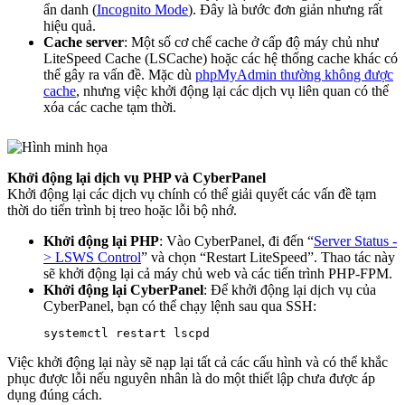
ẩn danh (
Incognito Mode
). Đây là bước đơn giản nhưng rất
hiệu quả.
Cache server
: Một số cơ chế cache ở cấp độ máy chủ như
LiteSpeed Cache (LSCache) hoặc các hệ thống cache khác có
thể gây ra vấn đề. Mặc dù
phpMyAdmin thường không được
cache
, nhưng việc khởi động lại các dịch vụ liên quan có thể
xóa các cache tạm thời.
Khởi động lại dịch vụ PHP và CyberPanel
Khởi động lại các dịch vụ chính có thể giải quyết các vấn đề tạm
thời do tiến trình bị treo hoặc lỗi bộ nhớ.
Khởi động lại PHP
: Vào CyberPanel, đi đến “
Server Status -
> LSWS Control
” và chọn “Restart LiteSpeed”. Thao tác này
sẽ khởi động lại cả máy chủ web và các tiến trình PHP-FPM.
Khởi động lại CyberPanel
: Để khởi động lại dịch vụ của
CyberPanel, bạn có thể chạy lệnh sau qua SSH:
Việc khởi động lại này sẽ nạp lại tất cả các cấu hình và có thể khắc
phục được lỗi nếu nguyên nhân là do một thiết lập chưa được áp
dụng đúng cách.