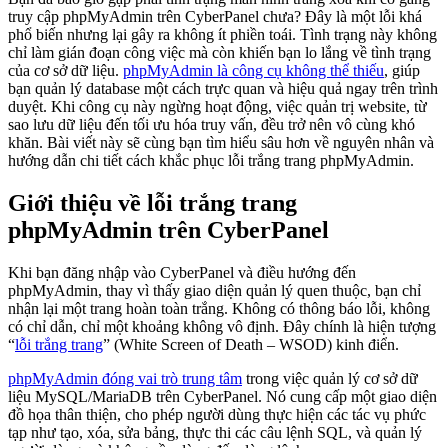
truy cập phpMyAdmin trên CyberPanel chưa? Đây là một lỗi khá
phổ biến nhưng lại gây ra không ít phiền toái. Tình trạng này không
chỉ làm gián đoạn công việc mà còn khiến bạn lo lắng về tình trạng
của cơ sở dữ liệu.
phpMyAdmin là công cụ không thể thiếu
, giúp
bạn quản lý database một cách trực quan và hiệu quả ngay trên trình
duyệt. Khi công cụ này ngừng hoạt động, việc quản trị website, từ
sao lưu dữ liệu đến tối ưu hóa truy vấn, đều trở nên vô cùng khó
khăn. Bài viết này sẽ cùng bạn tìm hiểu sâu hơn về nguyên nhân và
hướng dẫn chi tiết cách khắc phục lỗi trắng trang phpMyAdmin.
Giới thiệu về lỗi trắng trang
phpMyAdmin trên CyberPanel
Khi bạn đăng nhập vào CyberPanel và điều hướng đến
phpMyAdmin, thay vì thấy giao diện quản lý quen thuộc, bạn chỉ
nhận lại một trang hoàn toàn trắng. Không có thông báo lỗi, không
có chỉ dẫn, chỉ một khoảng không vô định. Đây chính là hiện tượng
“
lỗi trắng trang
” (White Screen of Death – WSOD) kinh điển.
phpMyAdmin đóng vai trò trung tâm
trong việc quản lý cơ sở dữ
liệu MySQL/MariaDB trên CyberPanel. Nó cung cấp một giao diện
đồ họa thân thiện, cho phép người dùng thực hiện các tác vụ phức
tạp như tạo, xóa, sửa bảng, thực thi các câu lệnh SQL, và quản lý