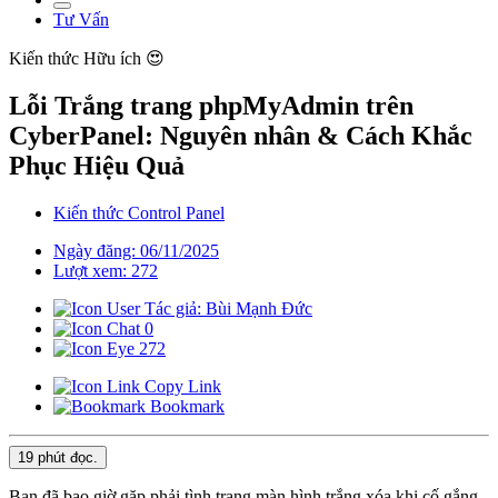
Tư Vấn
Kiến thức
Hữu ích 😍
Lỗi Trắng trang phpMyAdmin trên
CyberPanel: Nguyên nhân & Cách Khắc
Phục Hiệu Quả
Kiến thức Control Panel
Ngày đăng: 06/11/2025
Lượt xem: 272
Tác giả: Bùi Mạnh Đức
0
272
Copy Link
Bookmark
19 phút
đọc.
Bạn đã bao giờ gặp phải tình trạng màn hình trắng xóa khi cố gắng