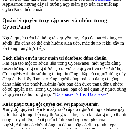
AppArmor, nhưng đây là trường hợp hiếm gặp trên các thiết lập
CyberPanel tiêu chuẩn.
Quản lý quyền truy cập user và nhóm trong
CyberPanel
Ngoài quyền trên hệ thống tệp, quyền truy cập của người dùng cơ
sở dữ liệu cũng có thể ảnh hưởng gián tiếp, mặc dù nó ít khi gây ra
lỗi trắng trang trực tiếp.
Cách phân quyền user quản trị database đúng chuẩn
Khi bạn tạo một cơ sở dữ liệu trong CyberPanel, một người dùng
(user) tương ứng cũng được tạo ra với các quyền trên cơ sở dữ liệu
đó. phpMyAdmin sử dụng thông tin đăng nhập của người dùng này
để quản lý. Hãy đảm bảo rằng người dùng mà bạn đang cố gắng
đăng nhập vào phpMyAdmin (nếu bạn đến được trang đăng nhập)
có đủ quyền hạn. Trong CyberPanel, bạn có thể quản lý người dùng
và quyền của họ trong mục “
Databases -> List Databases
“.
Khắc phục xung đột quyền đối với phpMyAdmin
Xung đột quyền hiếm khi xảy ra ở cấp độ người dùng database gây
ra lỗi trắng trang. Lỗi này thường xuất hiện sau khi đăng nhập thành
công. Tuy nhiên, nếu tệp cấu hình
của
config.inc.php
phpMyAdmin có chứa thông tin đăng nhập cố định (auth_type