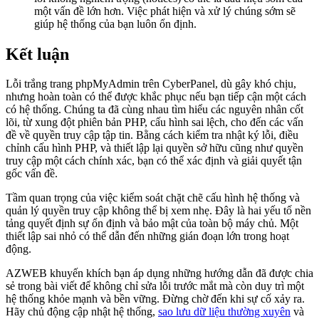
một vấn đề lớn hơn. Việc phát hiện và xử lý chúng sớm sẽ
giúp hệ thống của bạn luôn ổn định.
Kết luận
Lỗi trắng trang phpMyAdmin trên CyberPanel, dù gây khó chịu,
nhưng hoàn toàn có thể được khắc phục nếu bạn tiếp cận một cách
có hệ thống. Chúng ta đã cùng nhau tìm hiểu các nguyên nhân cốt
lõi, từ xung đột phiên bản PHP, cấu hình sai lệch, cho đến các vấn
đề về quyền truy cập tập tin. Bằng cách kiểm tra nhật ký lỗi, điều
chỉnh cấu hình PHP, và thiết lập lại quyền sở hữu cũng như quyền
truy cập một cách chính xác, bạn có thể xác định và giải quyết tận
gốc vấn đề.
Tầm quan trọng của việc kiểm soát chặt chẽ cấu hình hệ thống và
quản lý quyền truy cập không thể bị xem nhẹ. Đây là hai yếu tố nền
tảng quyết định sự ổn định và bảo mật của toàn bộ máy chủ. Một
thiết lập sai nhỏ có thể dẫn đến những gián đoạn lớn trong hoạt
động.
AZWEB khuyến khích bạn áp dụng những hướng dẫn đã được chia
sẻ trong bài viết để không chỉ sửa lỗi trước mắt mà còn duy trì một
hệ thống khỏe mạnh và bền vững. Đừng chờ đến khi sự cố xảy ra.
Hãy chủ động cập nhật hệ thống,
sao lưu dữ liệu thường xuyên
và