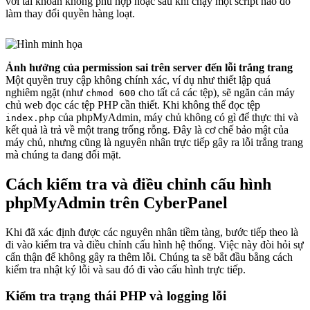
với tài khoản không phù hợp hoặc sau khi chạy một script nào đó
làm thay đổi quyền hàng loạt.
Ảnh hưởng của permission sai trên server đến lỗi trắng trang
Một quyền truy cập không chính xác, ví dụ như thiết lập quá
nghiêm ngặt (như
cho tất cả các tệp), sẽ ngăn cản máy
chmod 600
chủ web đọc các tệp PHP cần thiết. Khi không thể đọc tệp
của phpMyAdmin, máy chủ không có gì để thực thi và
index.php
kết quả là trả về một trang trống rỗng. Đây là cơ chế bảo mật của
máy chủ, nhưng cũng là nguyên nhân trực tiếp gây ra lỗi trắng trang
mà chúng ta đang đối mặt.
Cách kiểm tra và điều chỉnh cấu hình
phpMyAdmin trên CyberPanel
Khi đã xác định được các nguyên nhân tiềm tàng, bước tiếp theo là
đi vào kiểm tra và điều chỉnh cấu hình hệ thống. Việc này đòi hỏi sự
cẩn thận để không gây ra thêm lỗi. Chúng ta sẽ bắt đầu bằng cách
kiểm tra nhật ký lỗi và sau đó đi vào cấu hình trực tiếp.
Kiểm tra trạng thái PHP và logging lỗi