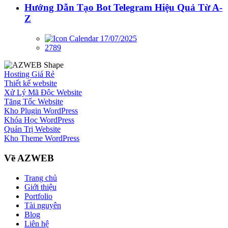
Hướng Dẫn Tạo Bot Telegram Hiệu Quả Từ A-
Z
17/07/2025
2789
Hosting Giá Rẻ
Thiết kế website
Xử Lý Mã Độc Website
Tăng Tốc Website
Kho Plugin WordPress
Khóa Học WordPress
Quản Trị Website
Kho Theme WordPress
Về AZWEB
Trang chủ
Giới thiệu
Portfolio
Tài nguyên
Blog
Liên hệ