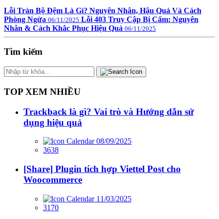
Lỗi Tràn Bộ Đệm Là Gì? Nguyên Nhân, Hậu Quả Và Cách
Phòng Ngừa
Lỗi 403 Truy Cập Bị Cấm: Nguyên
06/11/2025
Nhân & Cách Khắc Phục Hiệu Quả
06/11/2025
Tìm kiếm
TOP XEM NHIỀU
Trackback là gì? Vai trò và Hướng dẫn sử
dụng hiệu quả
08/09/2025
3638
[Share] Plugin tích hợp Viettel Post cho
Woocommerce
11/03/2025
3170