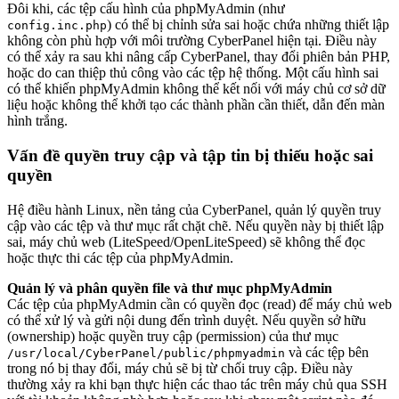
Đôi khi, các tệp cấu hình của phpMyAdmin (như
) có thể bị chỉnh sửa sai hoặc chứa những thiết lập
config.inc.php
không còn phù hợp với môi trường CyberPanel hiện tại. Điều này
có thể xảy ra sau khi nâng cấp CyberPanel, thay đổi phiên bản PHP,
hoặc do can thiệp thủ công vào các tệp hệ thống. Một cấu hình sai
có thể khiến phpMyAdmin không thể kết nối với máy chủ cơ sở dữ
liệu hoặc không thể khởi tạo các thành phần cần thiết, dẫn đến màn
hình trắng.
Vấn đề quyền truy cập và tập tin bị thiếu hoặc sai
quyền
Hệ điều hành Linux, nền tảng của CyberPanel, quản lý quyền truy
cập vào các tệp và thư mục rất chặt chẽ. Nếu quyền này bị thiết lập
sai, máy chủ web (LiteSpeed/OpenLiteSpeed) sẽ không thể đọc
hoặc thực thi các tệp của phpMyAdmin.
Quản lý và phân quyền file và thư mục phpMyAdmin
Các tệp của phpMyAdmin cần có quyền đọc (read) để máy chủ web
có thể xử lý và gửi nội dung đến trình duyệt. Nếu quyền sở hữu
(ownership) hoặc quyền truy cập (permission) của thư mục
và các tệp bên
/usr/local/CyberPanel/public/phpmyadmin
trong nó bị thay đổi, máy chủ sẽ bị từ chối truy cập. Điều này
thường xảy ra khi bạn thực hiện các thao tác trên máy chủ qua SSH