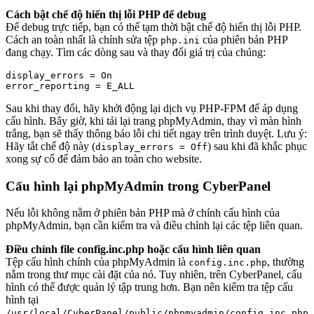
Cách bật chế độ hiển thị lỗi PHP để debug
Để debug trực tiếp, bạn có thể tạm thời bật chế độ hiển thị lỗi PHP.
Cách an toàn nhất là chỉnh sửa tệp
của phiên bản PHP
php.ini
đang chạy. Tìm các dòng sau và thay đổi giá trị của chúng:
display_errors = On

Sau khi thay đổi, hãy khởi động lại dịch vụ PHP-FPM để áp dụng
cấu hình. Bây giờ, khi tải lại trang phpMyAdmin, thay vì màn hình
trắng, bạn sẽ thấy thông báo lỗi chi tiết ngay trên trình duyệt. Lưu ý:
Hãy tắt chế độ này (
) sau khi đã khắc phục
display_errors = Off
xong sự cố để đảm bảo an toàn cho website.
Cấu hình lại phpMyAdmin trong CyberPanel
Nếu lỗi không nằm ở phiên bản PHP mà ở chính cấu hình của
phpMyAdmin, bạn cần kiểm tra và điều chỉnh lại các tệp liên quan.
Điều chỉnh file config.inc.php hoặc cấu hình liên quan
Tệp cấu hình chính của phpMyAdmin là
, thường
config.inc.php
nằm trong thư mục cài đặt của nó. Tuy nhiên, trên CyberPanel, cấu
hình có thể được quản lý tập trung hơn. Bạn nên kiểm tra tệp cấu
hình tại
.
/usr/local/CyberPanel/public/phpmyadmin/config.inc.php