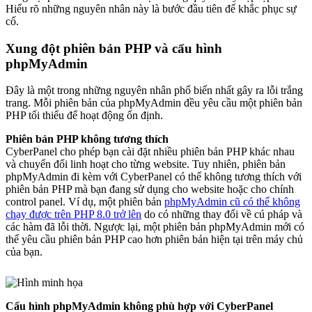
Hiểu rõ những nguyên nhân này là bước đầu tiên để khắc phục sự
cố.
Xung đột phiên bản PHP và cấu hình
phpMyAdmin
Đây là một trong những nguyên nhân phổ biến nhất gây ra lỗi trắng
trang. Mỗi phiên bản của phpMyAdmin đều yêu cầu một phiên bản
PHP tối thiểu để hoạt động ổn định.
Phiên bản PHP không tương thích
CyberPanel cho phép bạn cài đặt nhiều phiên bản PHP khác nhau
và chuyển đổi linh hoạt cho từng website. Tuy nhiên, phiên bản
phpMyAdmin đi kèm với CyberPanel có thể không tương thích với
phiên bản PHP mà bạn đang sử dụng cho website hoặc cho chính
control panel. Ví dụ, một phiên bản
phpMyAdmin cũ có thể không
chạy được trên PHP 8.0 trở lên
do có những thay đổi về cú pháp và
các hàm đã lỗi thời. Ngược lại, một phiên bản phpMyAdmin mới có
thể yêu cầu phiên bản PHP cao hơn phiên bản hiện tại trên máy chủ
của bạn.
Cấu hình phpMyAdmin không phù hợp với CyberPanel