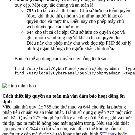
truy cập. Một quy tắc chung và an toàn là:
cho tất cả các thư mục: Chủ sở hữu có toàn quyền
755
(đọc, ghi, thực thi), nhóm và những người khác có
quyền đọc và thực thi. Điều này cho phép máy chủ
web duyệt qua các thư mục.
cho tất cả các tệp: Chủ sở hữu có quyền đọc và
644
ghi, nhóm và những người khác chỉ có quyền đọc.
Điều này cho phép máy chủ web đọc tệp PHP để xử lý
nhưng ngăn không cho người khác chỉnh sửa.
Bạn có thể áp dụng các quyền này bằng lệnh sau:
find /usr/local/CyberPanel/public/phpmyadmin -type
Cách thiết lập quyền an toàn mà vẫn đảm bảo hoạt động ổn
định
Việc tuân thủ quy tắc 755 cho thư mục và 644 cho tệp là phương
pháp tiêu chuẩn và an toàn nhất. Tránh sử dụng quyền
một cách
777
bừa bãi. Quyền 777 cho phép bất kỳ ai cũng có thể đọc, ghi và thực
thi tệp, tạo ra một lỗ hổng bảo mật nghiêm trọng. Nếu sau khi thiết
lập quyền 755/644 mà lỗi vẫn còn, vấn đề có thể không nằm ở
quyền truy cập mà ở các yếu tố khác như cấu hình
SELinux
hoặc