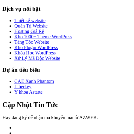
Dịch vụ nổi bật
Thiết kế website
Quản Trị Website
Hosting Giá Rẻ
Kho 1000+ Theme WordPress
Tăng Tốc Website
Kho Plugin WordPress
Khóa Học WordPress
Xử Lý Mã Độc Website
Dự án tiêu biểu
CAE Xanh Phantom
Liberkey
Y khoa Astarte
Cập Nhật Tin Tức
Hãy đăng ký để nhận mã khuyến mãi từ AZWEB.