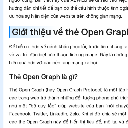
người dùng. Bài viết này của AZWEB sẽ đi sâu vào việc
hướng dẫn chi tiết để bạn có thể cấu hình thuộc tính og:
ưu hóa sự hiện diện của website trên không gian mạng.
Giới thiệu về thẻ Open Grap
Để hiểu rõ hơn về cách khắc phục lỗi, trước tiên chúng
và vai trò đặc biệt của thuộc tính og:image. Đây là nhữ
hiệu quả hơn với các nền tảng mạng xã hội.
Thẻ Open Graph là gì?
Thẻ Open Graph (hay Open Graph Protocol) là một tập 
các trang web trở thành những đối tượng phong phú (rich
như một “bộ quy tắc” giúp website của bạn “nói chuyệ
Facebook, Twitter, LinkedIn, Zalo. Khi ai đó chia sẻ mộ
các thẻ Open Graph này để hiển thị tiêu đề, mô tả, và 