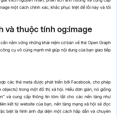
 giải thích nguyên nhân, phân tích ảnh hưởng và cung cấp
image một cách chính xác, khắc phục triệt để lỗi này và tối
h và thuộc tính og:image
 ta cần nắm vững những khái niệm cơ bản về thẻ Open Graph
ng công cụ vô cùng mạnh mẽ giúp nội dung của bạn giao tiếp
hợp các thẻ meta được phát triển bởi Facebook, cho phép
 objects) trong một đồ thị xã hội. Hiểu đơn giản, nó giống
n” và cung cấp thông tin tóm tắt cho các nền tảng như
t liên kết từ website của bạn, nền tảng mạng xã hội sẽ đọc
đặc biệt là hình ảnh đại diện một cách hấp dẫn và chuyên