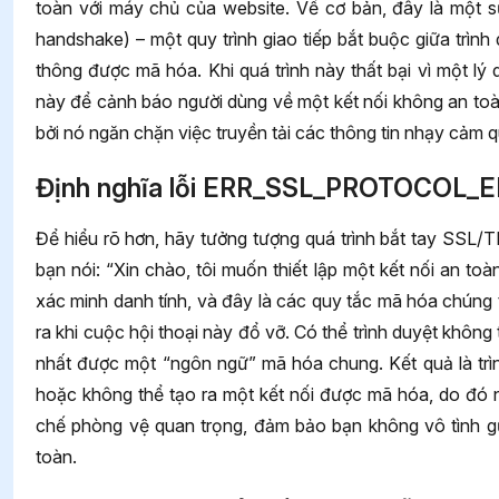
toàn với máy chủ của website. Về cơ bản, đây là một sự
handshake) – một quy trình giao tiếp bắt buộc giữa trì
thông được mã hóa. Khi quá trình này thất bại vì một lý d
này để cảnh báo người dùng về một kết nối không an toàn
bởi nó ngăn chặn việc truyền tải các thông tin nhạy cảm 
Định nghĩa lỗi ERR_SSL_PROTOCOL_
Để hiểu rõ hơn, hãy tưởng tượng quá trình bắt tay SSL/
bạn nói: “Xin chào, tôi muốn thiết lập một kết nối an toà
xác minh danh tính, và đây là các quy tắc mã hóa chú
ra khi cuộc hội thoại này đổ vỡ. Có thể trình duyệt khôn
nhất được một “ngôn ngữ” mã hóa chung. Kết quả là tr
hoặc không thể tạo ra một kết nối được mã hóa, do đó n
chế phòng vệ quan trọng, đảm bảo bạn không vô tình gử
toàn.