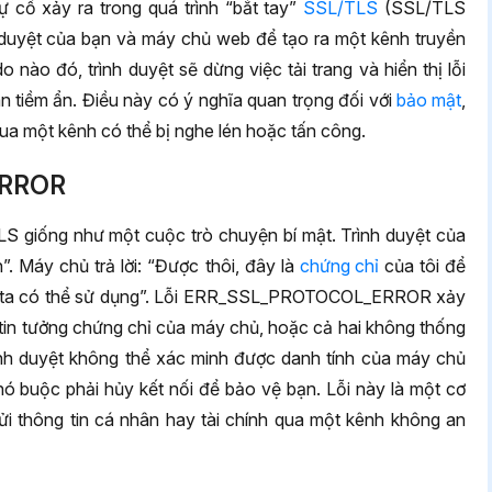
 cố xảy ra trong quá trình “bắt tay”
SSL/TLS
(SSL/TLS
nh duyệt của bạn và máy chủ web để tạo ra một kênh truyền
o nào đó, trình duyệt sẽ dừng việc tải trang và hiển thị lỗi
 tiềm ẩn. Điều này có ý nghĩa quan trọng đối với
bảo mật
,
qua một kênh có thể bị nghe lén hoặc tấn công.
ERROR
TLS giống như một cuộc trò chuyện bí mật. Trình duyệt của
n”. Máy chủ trả lời: “Được thôi, đây là
chứng chỉ
của tôi để
ng ta có thể sử dụng”. Lỗi ERR_SSL_PROTOCOL_ERROR xảy
g tin tưởng chứng chỉ của máy chủ, hoặc cả hai không thống
ình duyệt không thể xác minh được danh tính của máy chủ
ó buộc phải hủy kết nối để bảo vệ bạn. Lỗi này là một cơ
i thông tin cá nhân hay tài chính qua một kênh không an