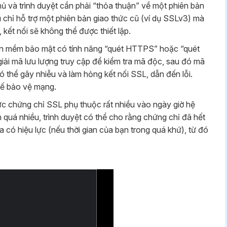
 và trình duyệt cần phải “thỏa thuận” về một phiên bản
hỉ hỗ trợ một phiên bản giao thức cũ (ví dụ SSLv3) mà
 kết nối sẽ không thể được thiết lập.
n mềm bảo mật có tính năng “quét HTTPS” hoặc “quét
ải mã lưu lượng truy cập để kiểm tra mã độc, sau đó mã
 có thể gây nhiễu và làm hỏng kết nối SSL, dẫn đến lỗi.
hế bảo vệ mạng.
c chứng chỉ SSL phụ thuộc rất nhiều vào ngày giờ hệ
h quá nhiều, trình duyệt có thể cho rằng chứng chỉ đã hết
a có hiệu lực (nếu thời gian của bạn trong quá khứ), từ đó