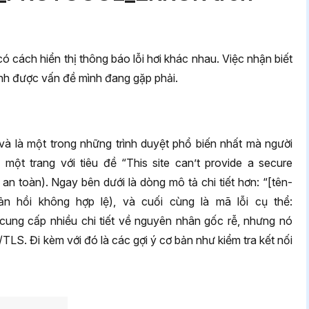
 có cách hiển thị thông báo lỗi hơi khác nhau. Việc nhận biết
nh được vấn đề mình đang gặp phải.
 và là một trong những trình duyệt phổ biến nhất mà người
 một trang với tiêu đề “This site can’t provide a secure
n toàn). Ngay bên dưới là dòng mô tả chi tiết hơn: “[tên-
ản hồi không hợp lệ), và cuối cùng là mã lỗi cụ thể:
ung cấp nhiều chi tiết về nguyên nhân gốc rễ, nhưng nó
LS. Đi kèm với đó là các gợi ý cơ bản như kiểm tra kết nối