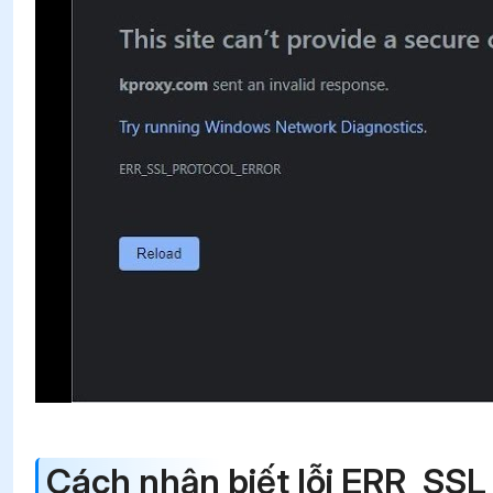
Cách nhận biết lỗi ERR_S