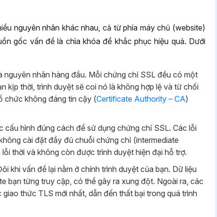
u nguyên nhân khác nhau, cả từ phía máy chủ (website)
guồn gốc vấn đề là chìa khóa để khắc phục hiệu quả. Dưới
à nguyên nhân hàng đầu. Mỗi chứng chỉ SSL đều có một
 kịp thời, trình duyệt sẽ coi nó là không hợp lệ và từ chối
ổ chức không đáng tin cậy (
Certificate Authority – CA
)
cấu hình đúng cách để sử dụng chứng chỉ SSL. Các lỗi
 không cài đặt đầy đủ chuỗi chứng chỉ (intermediate
lỗi thời và không còn được trình duyệt hiện đại hỗ trợ.
ôi khi vấn đề lại nằm ở chính trình duyệt của bạn. Dữ liệu
 bạn từng truy cập, có thể gây ra xung đột. Ngoài ra, các
 giao thức TLS mới nhất, dẫn đến thất bại trong quá trình