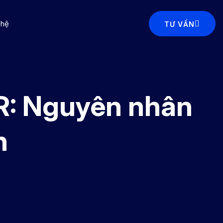
 hệ
TƯ VẤN
: Nguyên nhân
h