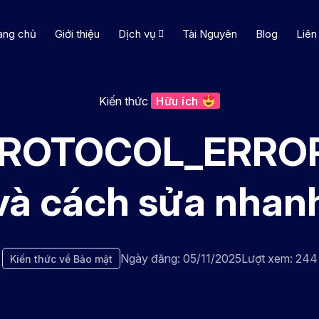
ang chủ
Giới thiệu
Dịch vụ
Tài Nguyên
Blog
Liên
Kiến thức
Hữu ích
PROTOCOL_ERROR
và cách sửa nhan
Ngày đăng: 05/11/2025
Lượt xem: 244
Kiến thức về Bảo mật