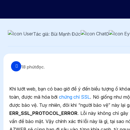
Tác giả: Bùi Mạnh Đức
0
18 phút
đọc.
Khi lướt web, bạn có bao giờ để ý đến biểu tượng ổ khóa
toàn, được mã hóa bởi
chứng chỉ SSL
. Nó giống như một
được bảo vệ. Tuy nhiên, đôi khi “người bảo vệ” này lại g
ERR_SSL_PROTOCOL_ERROR
. Lỗi này không chỉ gây
vấn đề bảo mật. Vậy chính xác thì lỗi này là gì, tại sao 
AZWEB sẽ cùng bạn đi sâu vào từng khía cạnh, từ nguyên