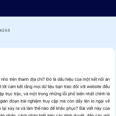
244
 nhỏ trên thanh địa chỉ? Đó là dấu hiệu của một kết nối an
 lời cam kết rằng mọi dữ liệu bạn trao đổi với website đều
ặp trục trặc, và một trong những lỗi phổ biến nhất chính là
 gián đoạn trải nghiệm truy cập mà còn dấy lên lo ngại về
nó lại xảy ra và làm thế nào để khắc phục? Bài viết này của
 nhân, cách nhận biết trên các trình duyệt, đến các giải