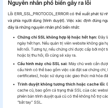
Nguyên nhân phổ biến gây ra lỗi
Lỗi ERR_SSL_PROTOCOL_ERROR có thể xuất phát từ nhiề
và phía người dùng (trình duyệt). Việc xác định đúng n
đây là những nguyên nhân phổ biến nhất:
Chứng chỉ SSL không hợp lệ hoặc hết hạn:
Đây l
ngày hết hạn. Nếu quản trị viên website không gia hạn
kết nối. Tương tự, nếu chứng chỉ được cấp bởi một t
hoặc bị thu hồi, lỗi cũng sẽ xảy ra.
Cấu hình máy chủ SSL sai:
Máy chủ web cần được 
cấu hình có thể bao gồm việc cài đặt sai chứng chỉ,
certificates), hoặc sử dụng các giao thức mã hóa đã 
Trình duyệt không tương thích hoặc cache lỗi:
Đ
cache cũ, bao gồm cả trạng thái SSL của các website
phiên bản trình duyệt quá cũ có thể không hỗ trợ các
“bắt tay” SSL.