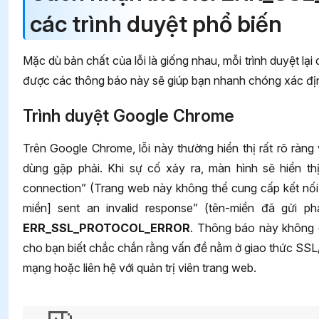
các trình duyệt phổ biến
Mặc dù bản chất của lỗi là giống nhau, mỗi trình duyệt lại
được các thông báo này sẽ giúp bạn nhanh chóng xác đị
Trình duyệt Google Chrome
Trên Google Chrome, lỗi này thường hiển thị rất rõ ràng
dùng gặp phải. Khi sự cố xảy ra, màn hình sẽ hiển thị
connection” (Trang web này không thể cung cấp kết nối a
miền] sent an invalid response” (tên-miền đã gửi ph
ERR_SSL_PROTOCOL_ERROR
. Thông báo này không c
cho bạn biết chắc chắn rằng vấn đề nằm ở giao thức SSL/T
mạng hoặc liên hệ với quản trị viên trang web.