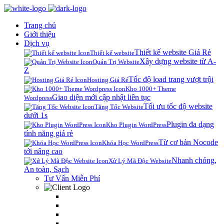
Trang chủ
Giới thiệu
Dịch vụ
Thiết kế website Giá Rẻ
Thiết kế website
Xây dựng website từ A-
Quản Trị Website
Z
Tốc độ load trang vượt trội
Hosting Giá Rẻ
Kho 1000+ Theme
Giao diện mới cập nhật liên tục
Wordpress
Tối ưu tốc độ website
Tăng Tốc Website
dưới 1s
Plugin đa dạng
Kho Plugin WordPress
tính năng giá rẻ
Từ cơ bản Nocode
Khóa Học WordPress
tới nâng cao
Nhanh chóng,
Xử Lý Mã Độc Website
An toàn, Sạch
Tư Vấn Miễn Phí