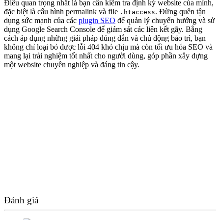
Điều quan trọng nhất là bạn cần kiểm tra định kỳ website của mình,
đặc biệt là cấu hình permalink và file
. Đừng quên tận
.htaccess
dụng sức mạnh của các
plugin SEO
để quản lý chuyển hướng và sử
dụng Google Search Console để giám sát các liên kết gãy. Bằng
cách áp dụng những giải pháp đúng đắn và chủ động bảo trì, bạn
không chỉ loại bỏ được lỗi 404 khó chịu mà còn tối ưu hóa SEO và
mang lại trải nghiệm tốt nhất cho người dùng, góp phần xây dựng
một website chuyên nghiệp và đáng tin cậy.
Đánh giá