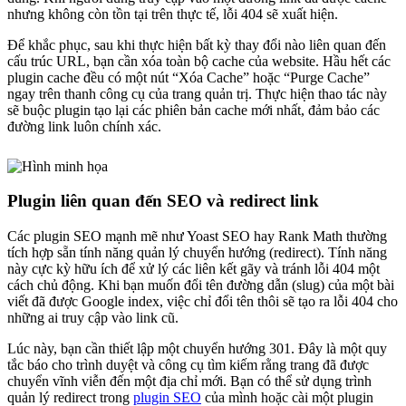
nhưng không còn tồn tại trên thực tế, lỗi 404 sẽ xuất hiện.
Để khắc phục, sau khi thực hiện bất kỳ thay đổi nào liên quan đến
cấu trúc URL, bạn cần xóa toàn bộ cache của website. Hầu hết các
plugin cache đều có một nút “Xóa Cache” hoặc “Purge Cache”
ngay trên thanh công cụ của trang quản trị. Thực hiện thao tác này
sẽ buộc plugin tạo lại các phiên bản cache mới nhất, đảm bảo các
đường link luôn chính xác.
Plugin liên quan đến SEO và redirect link
Các plugin SEO mạnh mẽ như Yoast SEO hay Rank Math thường
tích hợp sẵn tính năng quản lý chuyển hướng (redirect). Tính năng
này cực kỳ hữu ích để xử lý các liên kết gãy và tránh lỗi 404 một
cách chủ động. Khi bạn muốn đổi tên đường dẫn (slug) của một bài
viết đã được Google index, việc chỉ đổi tên thôi sẽ tạo ra lỗi 404 cho
những ai truy cập vào link cũ.
Lúc này, bạn cần thiết lập một chuyển hướng 301. Đây là một quy
tắc báo cho trình duyệt và công cụ tìm kiếm rằng trang đã được
chuyển vĩnh viễn đến một địa chỉ mới. Bạn có thể sử dụng trình
quản lý redirect trong
plugin SEO
của mình hoặc cài một plugin