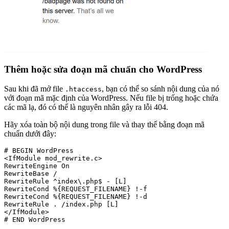
Thêm hoặc sửa đoạn mã chuẩn cho WordPress
Sau khi đã mở file
, bạn có thể so sánh nội dung của nó
.htaccess
với đoạn mã mặc định của WordPress. Nếu file bị trống hoặc chứa
các mã lạ, đó có thể là nguyên nhân gây ra lỗi 404.
Hãy xóa toàn bộ nội dung trong file và thay thế bằng đoạn mã
chuẩn dưới đây:
# BEGIN WordPress

<IfModule mod_rewrite.c>

RewriteEngine On

RewriteBase /

RewriteRule ^index\.php$ - [L]

RewriteCond %{REQUEST_FILENAME} !-f

RewriteCond %{REQUEST_FILENAME} !-d

RewriteRule . /index.php [L]

</IfModule>
