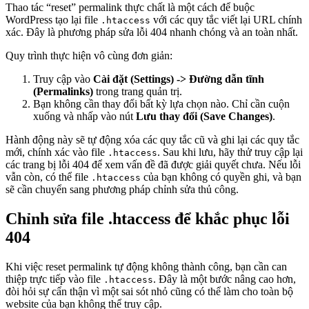
Thao tác “reset” permalink thực chất là một cách để buộc
WordPress tạo lại file
với các quy tắc viết lại URL chính
.htaccess
xác. Đây là phương pháp sửa lỗi 404 nhanh chóng và an toàn nhất.
Quy trình thực hiện vô cùng đơn giản:
Truy cập vào
Cài đặt (Settings) -> Đường dẫn tĩnh
(Permalinks)
trong trang quản trị.
Bạn không cần thay đổi bất kỳ lựa chọn nào. Chỉ cần cuộn
xuống và nhấp vào nút
Lưu thay đổi (Save Changes)
.
Hành động này sẽ tự động xóa các quy tắc cũ và ghi lại các quy tắc
mới, chính xác vào file
. Sau khi lưu, hãy thử truy cập lại
.htaccess
các trang bị lỗi 404 để xem vấn đề đã được giải quyết chưa. Nếu lỗi
vẫn còn, có thể file
của bạn không có quyền ghi, và bạn
.htaccess
sẽ cần chuyển sang phương pháp chỉnh sửa thủ công.
Chỉnh sửa file .htaccess để khắc phục lỗi
404
Khi việc reset permalink tự động không thành công, bạn cần can
thiệp trực tiếp vào file
. Đây là một bước nâng cao hơn,
.htaccess
đòi hỏi sự cẩn thận vì một sai sót nhỏ cũng có thể làm cho toàn bộ
website của bạn không thể truy cập.