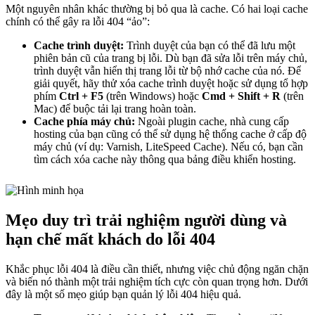
Một nguyên nhân khác thường bị bỏ qua là cache. Có hai loại cache
chính có thể gây ra lỗi 404 “ảo”:
Cache trình duyệt:
Trình duyệt của bạn có thể đã lưu một
phiên bản cũ của trang bị lỗi. Dù bạn đã sửa lỗi trên máy chủ,
trình duyệt vẫn hiển thị trang lỗi từ bộ nhớ cache của nó. Để
giải quyết, hãy thử xóa cache trình duyệt hoặc sử dụng tổ hợp
phím
Ctrl + F5
(trên Windows) hoặc
Cmd + Shift + R
(trên
Mac) để buộc tải lại trang hoàn toàn.
Cache phía máy chủ:
Ngoài plugin cache, nhà cung cấp
hosting của bạn cũng có thể sử dụng hệ thống cache ở cấp độ
máy chủ (ví dụ: Varnish, LiteSpeed Cache). Nếu có, bạn cần
tìm cách xóa cache này thông qua bảng điều khiển hosting.
Mẹo duy trì trải nghiệm người dùng và
hạn chế mất khách do lỗi 404
Khắc phục lỗi 404 là điều cần thiết, nhưng việc chủ động ngăn chặn
và biến nó thành một trải nghiệm tích cực còn quan trọng hơn. Dưới
đây là một số mẹo giúp bạn quản lý lỗi 404 hiệu quả.