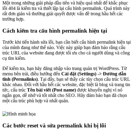
Một trong những giải pháp đầu tiên và hiệu quả nhất để khắc phục
lỗi 404 là kiểm tra và thiết lập lại cấu hình permalink. Quá trình này
rất đơn giản và thường giải quyết được vấn đề trong hầu hết các
trường hợp.
Cách kiểm tra cấu hình permalink hiện tại
Trước khi tiến hành sửa lỗi, bạn cần biết cấu hình permalink hiện tại
của mình đang như thế nào. Việc này giúp bạn đảm bảo rằng cấu
trúc URL của website đang được tối ưu cho cả người dùng và công
cụ tìm kiếm.
Để kiểm tra, bạn hãy đăng nhập vào trang quản trị WordPress. Từ
menu bên trái, điều hướng đến
Cài đặt (Settings) -> Đường dẫn
tĩnh (Permalinks)
. Tại đây, bạn sẽ thấy các tùy chọn cấu trúc URL
khác nhau. Đối với hầu hết các website, đặc biệt là blog và trang tin
tức, cấu trúc
Tên bài viết (Post name)
được khuyến nghị vì nó
ngắn gọn, dễ nhớ và tốt nhất cho SEO. Hãy đảm bảo bạn đã chọn
một cấu trúc phù hợp và nhất quán.
Các bước reset và sửa permalink khi bị lỗi