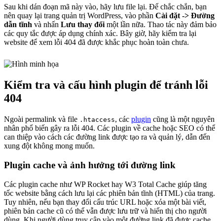
Sau khi dán đoạn mã này vào, hãy lưu file lại. Để chắc chắn, bạn
nên quay lại trang quản trị WordPress, vào phần
Cài đặt -> Đường
dẫn tĩnh
và nhấn
Lưu thay đổi
một lần nữa. Thao tác này đảm bảo
các quy tắc được áp dụng chính xác. Bây giờ, hãy kiểm tra lại
website để xem lỗi 404 đã được khắc phục hoàn toàn chưa.
Kiểm tra và cấu hình plugin để tránh lỗi
404
Ngoài permalink và file
, các
plugin
cũng là một nguyên
.htaccess
nhân phổ biến gây ra lỗi 404. Các plugin về cache hoặc SEO có thể
can thiệp vào cách các đường link được tạo ra và quản lý, dẫn đến
xung đột không mong muốn.
Plugin cache và ảnh hưởng tới đường link
Các plugin cache như WP Rocket hay W3 Total Cache giúp tăng
tốc website bằng cách lưu lại các phiên bản tĩnh (HTML) của trang.
Tuy nhiên, nếu bạn thay đổi cấu trúc URL hoặc xóa một bài viết,
phiên bản cache cũ có thể vẫn được lưu trữ và hiển thị cho người
dùng. Khi người dùng truy cập vào một đường link đã được cache