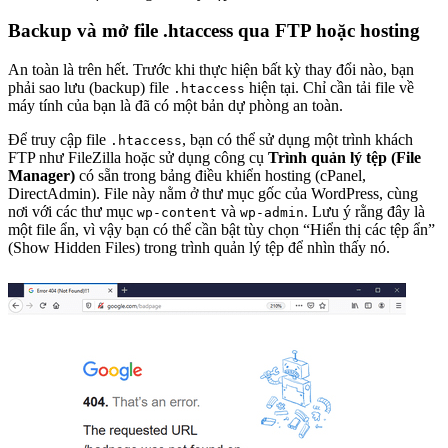
Backup và mở file .htaccess qua FTP hoặc hosting
An toàn là trên hết. Trước khi thực hiện bất kỳ thay đổi nào, bạn
phải sao lưu (backup) file
hiện tại. Chỉ cần tải file về
.htaccess
máy tính của bạn là đã có một bản dự phòng an toàn.
Để truy cập file
, bạn có thể sử dụng một trình khách
.htaccess
FTP như FileZilla hoặc sử dụng công cụ
Trình quản lý tệp (File
Manager)
có sẵn trong bảng điều khiển hosting (cPanel,
DirectAdmin). File này nằm ở thư mục gốc của WordPress, cùng
nơi với các thư mục
và
. Lưu ý rằng đây là
wp-content
wp-admin
một file ẩn, vì vậy bạn có thể cần bật tùy chọn “Hiển thị các tệp ẩn”
(Show Hidden Files) trong trình quản lý tệp để nhìn thấy nó.