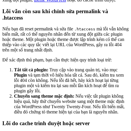
Lỗi vẫn còn sau khi chỉnh sửa permalink và
.htaccess
Nếu bạn đã reset permalink và sửa file
mà lỗi vẫn không
.htaccess
biến mất, rất có thể nguyên nhân đến từ xung đột giữa các plugin
hoặc theme. Một plugin hoặc theme được lập trình kém có thể can
thiệp vào các quy tắc viết lại URL của WordPress, gây ra lỗi 404
trên một số trang nhất định.
Để xác định thủ phạm, bạn cần thực hiện quy trình loại trừ:
Tắt tất cả plugin:
Truy cập vào trang quản trị, vào mục
Plugin
và tạm thời vô hiệu hóa tất cả. Sau đó, kiểm tra xem
lỗi 404 còn không. Nếu lỗi đã hết, hãy kích hoạt lại từng
plugin một và kiểm tra lại sau mỗi lần kích hoạt để tìm ra
plugin gây lỗi.
Chuyển sang theme mặc định:
Nếu việc tắt plugin không
hiệu quả, hãy thử chuyển website sang một theme mặc định
của WordPress như Twenty Twenty-Four. Nếu lỗi biến mất,
điều đó chứng tỏ theme hiện tại của bạn là nguyên nhân.
Lỗi do cache trình duyệt hoặc server