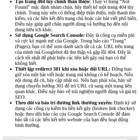
Tạo trang 404 tùy chỉnh thân thiện:
Thay vì trang “Not
Found” mặc định nhàm chán, hãy thiết kế một trang 404 tùy
chỉnh. Trang này nên có thông điệp thân thiện, một thanh tìm
kiếm, và các liên kết đến trang chủ hoặc các bài viết phổ biến.
Điều này giúp giữ chân người dùng và hướng họ đến nội
dung hữu ích khác.
Sử dụng Google Search Console:
Đây là công cụ miễn phí
và cực kỳ mạnh mẽ của Google. Trong báo cáo “Trang”
(Pages), bạn có thể xem danh sách tất cả các URL trên trang
của mình mà Googlebot đã thu thập và gặp lỗi 404. Đây là
cách tốt nhất để phát hiện các liên kết gãy mà bạn có thể
không biết.
Thiết lập redirect 301 khi xóa hoặc đổi URL:
Đừng bao
giờ xóa một bài viết hoặc trang mà không có kế hoạch. Nếu
nội dung đã cũ, hãy cập nhật nó. Nếu bạn phải xóa, hãy sử
dụng chuyển hướng 301 để trỏ URL cũ sang một trang liên
quan khác. Điều này bảo vệ trải nghiệm người dùng và giá trị
SEO.
Theo dõi và bảo trì đường link thường xuyên:
Định kỳ sử
dụng các công cụ kiểm tra liên kết gãy (broken link checker)
hoặc theo dõi báo cáo của Google Search Console để đảm
bảo tất cả các liên kết trên website của bạn đều hoạt động
bình thường.