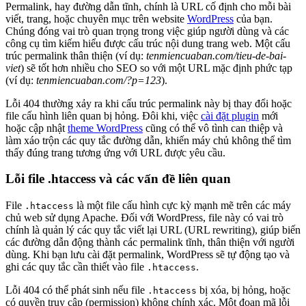
Permalink, hay đường dẫn tĩnh, chính là URL cố định cho mỗi bài
viết, trang, hoặc chuyên mục trên website
WordPress
của bạn.
Chúng đóng vai trò quan trọng trong việc giúp người dùng và các
công cụ tìm kiếm hiểu được cấu trúc nội dung trang web. Một cấu
trúc permalink thân thiện (ví dụ:
tenmiencuaban.com/tieu-de-bai-
viet
) sẽ tốt hơn nhiều cho SEO so với một URL mặc định phức tạp
(ví dụ:
tenmiencuaban.com/?p=123
).
Lỗi 404 thường xảy ra khi cấu trúc permalink này bị thay đổi hoặc
file cấu hình liên quan bị hỏng. Đôi khi, việc
cài đặt plugin
mới
hoặc cập nhật
theme WordPress
cũng có thể vô tình can thiệp và
làm xáo trộn các quy tắc đường dẫn, khiến máy chủ không thể tìm
thấy đúng trang tương ứng với URL được yêu cầu.
Lỗi file .htaccess và các vấn đề liên quan
File
là một file cấu hình cực kỳ mạnh mẽ trên các máy
.htaccess
chủ web sử dụng Apache. Đối với WordPress, file này có vai trò
chính là quản lý các quy tắc viết lại URL (URL rewriting), giúp biến
các đường dẫn động thành các permalink tĩnh, thân thiện với người
dùng. Khi bạn lưu cài đặt permalink, WordPress sẽ tự động tạo và
ghi các quy tắc cần thiết vào file
.
.htaccess
Lỗi 404 có thể phát sinh nếu file
bị xóa, bị hỏng, hoặc
.htaccess
có quyền truy cập (permission) không chính xác. Một đoạn mã lỗi