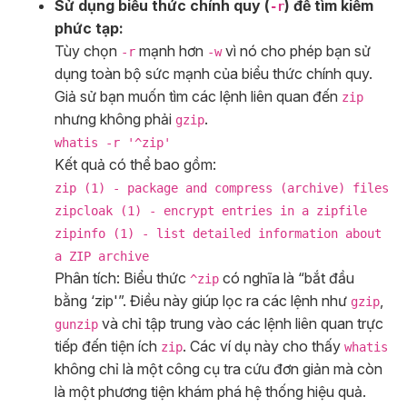
Sử dụng biểu thức chính quy (
) để tìm kiếm
-r
phức tạp:
Tùy chọn
mạnh hơn
vì nó cho phép bạn sử
-r
-w
dụng toàn bộ sức mạnh của biểu thức chính quy.
Giả sử bạn muốn tìm các lệnh liên quan đến
zip
nhưng không phải
.
gzip
whatis -r '^zip'
Kết quả có thể bao gồm:
zip (1) - package and compress (archive) files
zipcloak (1) - encrypt entries in a zipfile
zipinfo (1) - list detailed information about
a ZIP archive
Phân tích: Biểu thức
có nghĩa là “bắt đầu
^zip
bằng ‘zip'”. Điều này giúp lọc ra các lệnh như
,
gzip
và chỉ tập trung vào các lệnh liên quan trực
gunzip
tiếp đến tiện ích
. Các ví dụ này cho thấy
zip
whatis
không chỉ là một công cụ tra cứu đơn giản mà còn
là một phương tiện khám phá hệ thống hiệu quả.