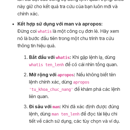
này giữ cho kết quả tra cứu của bạn luôn mới và
chính xác.
Kết hợp sử dụng với man và apropos:
Đừng coi
là một công cụ đơn lẻ. Hãy xem
whatis
nó là bước đầu tiên trong một chu trình tra cứu
thông tin hiệu quả.
Bắt đầu với
:
Khi gặp lệnh lạ, dùng
whatis
để có cái nhìn tổng quan.
whatis ten_lenh
Mở rộng với
:
Nếu không biết tên
apropos
lệnh chính xác, dùng
apropos
để khám phá các lệnh
'tu_khoa_chuc_nang'
liên quan.
Đi sâu với
:
Khi đã xác định được đúng
man
lệnh, dùng
để đọc tài liệu chi
man ten_lenh
tiết về cách sử dụng, các tùy chọn và ví dụ.