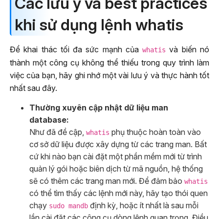
Các lưu ý và best practices
khi sử dụng lệnh whatis
Để khai thác tối đa sức mạnh của
và biến nó
whatis
thành một công cụ không thể thiếu trong quy trình làm
việc của bạn, hãy ghi nhớ một vài lưu ý và thực hành tốt
nhất sau đây.
Thường xuyên cập nhật dữ liệu man
database:
Như đã đề cập,
phụ thuộc hoàn toàn vào
whatis
cơ sở dữ liệu được xây dựng từ các trang man. Bất
cứ khi nào bạn cài đặt một phần mềm mới từ trình
quản lý gói hoặc biên dịch từ mã nguồn, hệ thống
sẽ có thêm các trang man mới. Để đảm bảo
whatis
có thể tìm thấy các lệnh mới này, hãy tạo thói quen
chạy
định kỳ, hoặc ít nhất là sau mỗi
sudo mandb
lần cài đặt các công cụ dòng lệnh quan trọng. Điều