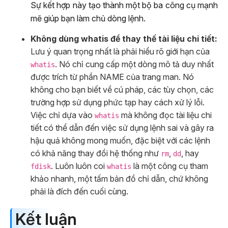
Sự kết hợp này tạo thành một bộ ba công cụ mạnh
mẽ giúp bạn làm chủ dòng lệnh.
Không dùng whatis để thay thế tài liệu chi tiết:
Lưu ý quan trọng nhất là phải hiểu rõ giới hạn của
. Nó chỉ cung cấp một dòng mô tả duy nhất
whatis
được trích từ phần NAME của trang man. Nó
không cho bạn biết về cú pháp, các tùy chọn, các
trường hợp sử dụng phức tạp hay cách xử lý lỗi.
Việc chỉ dựa vào
mà không đọc tài liệu chi
whatis
tiết có thể dẫn đến việc sử dụng lệnh sai và gây ra
hậu quả không mong muốn, đặc biệt với các lệnh
có khả năng thay đổi hệ thống như
,
, hay
rm
dd
. Luôn luôn coi
là một công cụ tham
fdisk
whatis
khảo nhanh, một tấm bản đồ chỉ dẫn, chứ không
phải là đích đến cuối cùng.
Kết luận