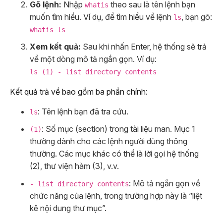
Gõ lệnh:
Nhập
theo sau là tên lệnh bạn
whatis
muốn tìm hiểu. Ví dụ, để tìm hiểu về lệnh
, bạn gõ:
ls
whatis ls
Xem kết quả:
Sau khi nhấn Enter, hệ thống sẽ trả
về một dòng mô tả ngắn gọn. Ví dụ:
ls (1) - list directory contents
Kết quả trả về bao gồm ba phần chính:
: Tên lệnh bạn đã tra cứu.
ls
: Số mục (section) trong tài liệu man. Mục 1
(1)
thường dành cho các lệnh người dùng thông
thường. Các mục khác có thể là lời gọi hệ thống
(2), thư viện hàm (3), v.v.
: Mô tả ngắn gọn về
- list directory contents
chức năng của lệnh, trong trường hợp này là “liệt
kê nội dung thư mục”.