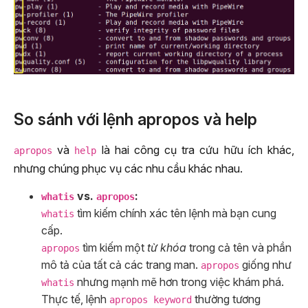
So sánh với lệnh apropos và help
và
là hai công cụ tra cứu hữu ích khác,
apropos
help
nhưng chúng phục vụ các nhu cầu khác nhau.
vs.
:
whatis
apropos
tìm kiếm chính xác tên lệnh mà bạn cung
whatis
cấp.
tìm kiếm một
từ khóa
trong cả tên và phần
apropos
mô tả của tất cả các trang man.
giống như
apropos
nhưng mạnh mẽ hơn trong việc khám phá.
whatis
Thực tế, lệnh
thường tương
apropos keyword