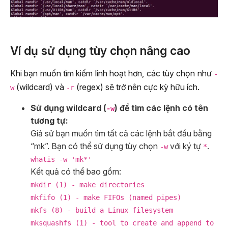
Ví dụ sử dụng tùy chọn nâng cao
Khi bạn muốn tìm kiếm linh hoạt hơn, các tùy chọn như
-
(wildcard) và
(regex) sẽ trở nên cực kỳ hữu ích.
w
-r
Sử dụng wildcard (
) để tìm các lệnh có tên
-w
tương tự:
Giả sử bạn muốn tìm tất cả các lệnh bắt đầu bằng
“mk”. Bạn có thể sử dụng tùy chọn
với ký tự
.
-w
*
whatis -w 'mk*'
Kết quả có thể bao gồm:
mkdir (1) - make directories
mkfifo (1) - make FIFOs (named pipes)
mkfs (8) - build a Linux filesystem
mksquashfs (1) - tool to create and append to