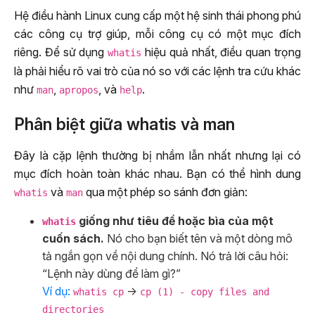
Hệ điều hành Linux cung cấp một hệ sinh thái phong phú
các công cụ trợ giúp, mỗi công cụ có một mục đích
riêng. Để sử dụng
hiệu quả nhất, điều quan trọng
whatis
là phải hiểu rõ vai trò của nó so với các lệnh tra cứu khác
như
,
, và
.
man
apropos
help
Phân biệt giữa whatis và man
Đây là cặp lệnh thường bị nhầm lẫn nhất nhưng lại có
mục đích hoàn toàn khác nhau. Bạn có thể hình dung
và
qua một phép so sánh đơn giản:
whatis
man
giống như tiêu đề hoặc bìa của một
whatis
cuốn sách.
Nó cho bạn biết tên và một dòng mô
tả ngắn gọn về nội dung chính. Nó trả lời câu hỏi:
“Lệnh này dùng để làm gì?”
Ví dụ:
->
whatis cp
cp (1) - copy files and
directories