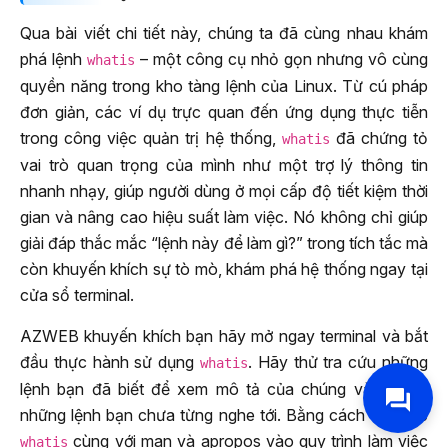
Qua bài viết chi tiết này, chúng ta đã cùng nhau khám
phá lệnh
– một công cụ nhỏ gọn nhưng vô cùng
whatis
quyền năng trong kho tàng lệnh của Linux. Từ cú pháp
đơn giản, các ví dụ trực quan đến ứng dụng thực tiễn
trong công việc quản trị hệ thống,
đã chứng tỏ
whatis
vai trò quan trọng của mình như một trợ lý thông tin
nhanh nhạy, giúp người dùng ở mọi cấp độ tiết kiệm thời
gian và nâng cao hiệu suất làm việc. Nó không chỉ giúp
giải đáp thắc mắc “lệnh này để làm gì?” trong tích tắc mà
còn khuyến khích sự tò mò, khám phá hệ thống ngay tại
cửa sổ terminal.
AZWEB khuyến khích bạn hãy mở ngay terminal và bắt
đầu thực hành sử dụng
. Hãy thử tra cứu những
whatis
lệnh bạn đã biết để xem mô tả của chúng và thử cả
những lệnh bạn chưa từng nghe tới. Bằng cách tích hợp
cùng với man và apropos vào quy trình làm việc
whatis