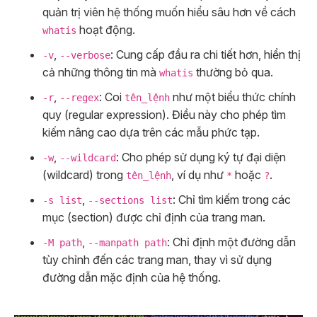
quản trị viên hệ thống muốn hiểu sâu hơn về cách
hoạt động.
whatis
,
: Cung cấp đầu ra chi tiết hơn, hiển thị
-v
--verbose
cả những thông tin mà
thường bỏ qua.
whatis
,
: Coi
như một biểu thức chính
-r
--regex
tên_lệnh
quy (regular expression). Điều này cho phép tìm
kiếm nâng cao dựa trên các mẫu phức tạp.
,
: Cho phép sử dụng ký tự đại diện
-w
--wildcard
(wildcard) trong
, ví dụ như
hoặc
.
tên_lệnh
*
?
,
: Chỉ tìm kiếm trong các
-s list
--sections list
mục (section) được chỉ định của trang man.
,
: Chỉ định một đường dẫn
-M path
--manpath path
tùy chỉnh đến các trang man, thay vì sử dụng
đường dẫn mặc định của hệ thống.