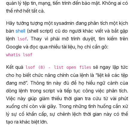
quản lý tệp tin, mạng, tiến trình đến bảo mật. Không ai có
thể nhớ hết tất cả.
Hãy tưởng tượng một sysadmin đang phân tích một kịch
bản
shell
(shell script) cũ do người khác viết và bắt gặp
lệnh
. Thay vì phải mở trình duyệt, tìm kiếm trên
lsof
Google và đọc qua nhiều tài liệu, họ chỉ cần gõ:
whatis lsof
Kết quả
sẽ ngay lập tức
lsof (8) - list open files
cho họ biết chức năng chính của lệnh là “liệt kê các tệp
đang mở”. Thông tin này đủ để họ hiểu ngữ cảnh của
dòng lệnh trong script và tiếp tục công việc phân tích.
Việc này giúp giảm thiểu thời gian tra cứu từ vài phút
xuống chỉ còn vài giây. Trong những tình huống cần xử
lý sự cố khẩn cấp, sự chênh lệch thời gian này có thể
tạo ra khác biệt lớn.