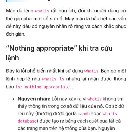
Mặc dù lệnh
rất hữu ích, đôi khi người dùng có
whatis
thể gặp phải một số sự cố. May mắn là hầu hết các vấn
đề này đều có nguyên nhân rõ ràng và cách khắc phục
đơn giản.
“Nothing appropriate” khi tra cứu
lệnh
Đây là lỗi phổ biến nhất khi sử dụng
. Bạn gõ một
whatis
lệnh hợp lệ như
nhưng lại nhận được thông
whatis ls
báo
.
ls: nothing appropriate.
Nguyên nhân:
Lỗi này xảy ra vì
không tìm
whatis
thấy thông tin trong cơ sở dữ liệu của nó. Cơ sở dữ
liệu này (thường được gọi là
hoặc
mandb
whatis
) được tạo ra bằng cách quét qua tất cả
database
các trang man trên hệ thống của bạn. Nguyên