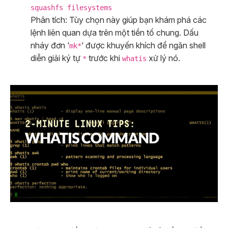
squashfs filesystems
Phân tích: Tùy chọn này giúp bạn khám phá các
lệnh liên quan dựa trên một tiền tố chung. Dấu
nháy đơn ‘
‘ được khuyến khích để ngăn shell
mk*
diễn giải ký tự
trước khi
xử lý nó.
*
whatis