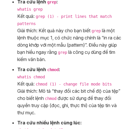
Tra cứu lệnh
:
grep
whatis grep
Kết quả:
grep (1) - print lines that match
patterns
Giải thích: Kết quả này cho bạn biết
là một
grep
lệnh thuộc mục 1, có chức năng chính là “in ra các
dòng khớp với một mẫu (pattern)”. Điều này giúp
bạn hiểu ngay rằng
là công cụ dùng để tìm
grep
kiếm văn bản.
Tra cứu lệnh
:
chmod
whatis chmod
Kết quả:
chmod (1) - change file mode bits
Giải thích: Mô tả “thay đổi các bit chế độ của tệp”
cho biết lệnh
được sử dụng để thay đổi
chmod
quyền truy cập (đọc, ghi, thực thi) của tệp tin và
thư mục.
Tra cứu nhiều lệnh cùng lúc: