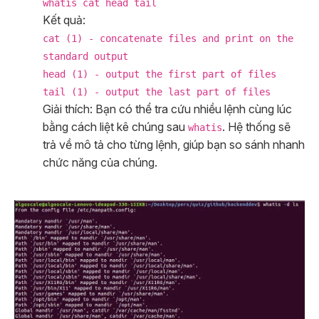
whatis cat head tail
Kết quả:
cat (1) - concatenate files and print on the
standard output
head (1) - output the first part of files
tail (1) - output the last part of files
Giải thích: Bạn có thể tra cứu nhiều lệnh cùng lúc
bằng cách liệt kê chúng sau
. Hệ thống sẽ
whatis
trả về mô tả cho từng lệnh, giúp bạn so sánh nhanh
chức năng của chúng.