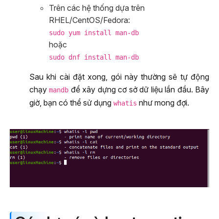
Trên các hệ thống dựa trên
RHEL/CentOS/Fedora:
sudo yum install man-db
hoặc
sudo dnf install man-db
Sau khi cài đặt xong, gói này thường sẽ tự động
chạy
để xây dựng cơ sở dữ liệu lần đầu. Bây
mandb
giờ, bạn có thể sử dụng
như mong đợi.
whatis