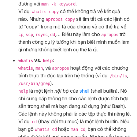
đương với
.
man -k keyword
Ví dụ:
có thể không trả về kết quả
whatis copy
nào. Nhưng
sẽ tìm tất cả các lệnh có
apropos copy
từ “copy” trong mô tả của chúng và có thể trả về
,
,
,
,… Điều này làm cho
trở
cp
scp
rsync
dd
apropos
thành công cụ lý tưởng khi bạn biết mình muốn làm
gì nhưng không biết lệnh cụ thể là gì.
vs.
:
whatis
help
,
, và
hoạt động với các chương
whatis
man
apropos
trình thực thi độc lập trên hệ thống (ví dụ:
,
/bin/ls
).
/usr/bin/grep
là một lệnh
nội bộ
của
shell
(shell builtin). Nó
help
chỉ cung cấp thông tin cho các lệnh được tích hợp
sẵn trong shell mà bạn đang sử dụng (như Bash).
Các lệnh này không phải là các tệp thực thi riêng lẻ.
Ví dụ:
(thay đổi thư mục) là một lệnh builtin. Nếu
cd
bạn gõ
hoặc
, bạn có thể không
whatis cd
man cd
nhận được kết quả mong muốn. Nhưng nếu bạn gõ