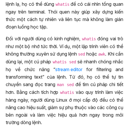
lệnh lạ, họ có thể dùng
để có cái nhìn tổng quan
whatis
ngay trên terminal. Thói quen này giúp xây dựng kiến
thức một cách tự nhiên và liên tục mà không làm gián
đoạn luồng học tập.
Đối với người dùng có kinh nghiệm,
đóng vai trò
whatis
như một bộ nhớ tức thời. Ví dụ, một lập trình viên có thể
không thường xuyên sử dụng lệnh
hoặc
. Khi cần
sed
awk
dùng lại, một cú pháp
sẽ nhanh chóng nhắc
whatis sed
họ về chức năng “
stream editor
for filtering and
transforming text” của lệnh. Từ đó, họ có thể tự tin
chuyển sang đọc trang
để tìm cú pháp chi tiết
man sed
hơn. Bằng cách tích hợp
vào quy trình làm việc
whatis
hàng ngày, người dùng Linux ở mọi cấp độ đều có thể
nâng cao hiệu suất, giảm sự phụ thuộc vào các công cụ
bên ngoài và làm việc hiệu quả hơn ngay trong môi
trường dòng lệnh.