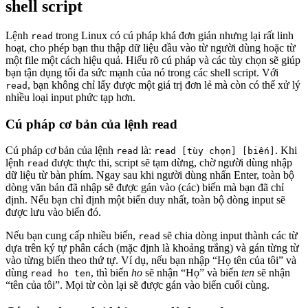
shell script
Lệnh
trong Linux có cú pháp khá đơn giản nhưng lại rất linh
read
hoạt, cho phép bạn thu thập dữ liệu đầu vào từ người dùng hoặc từ
một file một cách hiệu quả. Hiểu rõ cú pháp và các tùy chọn sẽ giúp
bạn tận dụng tối đa sức mạnh của nó trong các shell script. Với
, bạn không chỉ lấy được một giá trị đơn lẻ mà còn có thể xử lý
read
nhiều loại input phức tạp hơn.
Cú pháp cơ bản của lệnh read
Cú pháp cơ bản của lệnh
là:
. Khi
read
read [tùy chọn] [biến]
lệnh
được thực thi, script sẽ tạm dừng, chờ người dùng nhập
read
dữ liệu từ bàn phím. Ngay sau khi người dùng nhấn Enter, toàn bộ
dòng văn bản đã nhập sẽ được gán vào (các) biến mà bạn đã chỉ
định. Nếu bạn chỉ định một biến duy nhất, toàn bộ dòng input sẽ
được lưu vào biến đó.
Nếu bạn cung cấp nhiều biến,
sẽ chia dòng input thành các từ
read
dựa trên ký tự phân cách (mặc định là khoảng trắng) và gán từng từ
vào từng biến theo thứ tự. Ví dụ, nếu bạn nhập “Họ tên của tôi” và
dùng
, thì biến
ho
sẽ nhận “Họ” và biến
ten
sẽ nhận
read ho ten
“tên của tôi”. Mọi từ còn lại sẽ được gán vào biến cuối cùng.