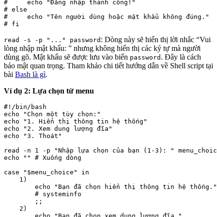
#     echo "Đăng nhập thành công!"

# else

#     echo "Tên người dùng hoặc mật khẩu không đúng."

: Dòng này sẽ hiển thị lời nhắc “Vui
read -s -p "..." password
lòng nhập mật khẩu: ” nhưng không hiển thị các ký tự mà người
dùng gõ. Mật khẩu sẽ được lưu vào biến
. Đây là cách
password
bảo mật quan trọng. Tham khảo chi tiết hướng dẫn về Shell script tại
bài
Bash là gì
.
Ví dụ 2: Lựa chọn từ menu
#!/bin/bash

echo "Chọn một tùy chọn:"

echo "1. Hiển thị thông tin hệ thống"

echo "2. Xem dung lượng đĩa"

echo "3. Thoát"

read -n 1 -p "Nhập lựa chọn của bạn (1-3): " menu_choic
echo "" # Xuống dòng

case "$menu_choice" in

    1)

        echo "Bạn đã chọn hiển thị thông tin hệ thống."

        # systeminfo

        ;;

    2)

        echo "Bạn đã chọn xem dung lượng đĩa."
