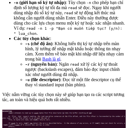
(giới hạn số ký tự nhập)
: Tùy chọn
cho phép bạn chỉ
-n
-n
định số lượng ký tự tối đa mà
sẽ đọc. Ngay khi người
read
dùng nhập đủ số ký tự này,
sẽ tự động kết thúc mà
read
không cần người dùng nhấn Enter. Điều này thường được
dùng cho các lựa chọn menu một ký tự hoặc xác nhận nhanh.
Ví dụ:
read -n 1 -p "Bạn có muốn tiếp tục? (y/n):
.
" lua_chon
Các tùy chọn khác
:
(chế độ ẩn)
: Không hiển thị ký tự nhập trên màn
-s
hình, lý tưởng để nhập mật khẩu hoặc thông tin nhạy
cảm. Xem thêm về bảo mật khi nhập dữ liệu nhạy cảm
trong bài
Bash là gì
.
(nguyên bản)
: Ngăn
xử lý các ký tự thoát
-r
read
ngược (backslash escapes), đảm bảo đọc input chính
xác như người dùng đã nhập.
(file descriptor)
: Đọc từ một file descriptor cụ thể
-u
thay vì standard input (bàn phím).
Việc nắm vững các tùy chọn này sẽ giúp bạn tạo ra các script tương
tác, an toàn và hiệu quả hơn rất nhiều.