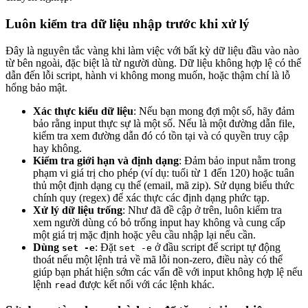
Luôn kiểm tra dữ liệu nhập trước khi xử lý
Đây là nguyên tắc vàng khi làm việc với bất kỳ dữ liệu đầu vào nào
từ bên ngoài, đặc biệt là từ người dùng. Dữ liệu không hợp lệ có thể
dẫn đến lỗi script, hành vi không mong muốn, hoặc thậm chí là lỗ
hổng bảo mật.
Xác thực kiểu dữ liệu
: Nếu bạn mong đợi một số, hãy đảm
bảo rằng input thực sự là một số. Nếu là một đường dẫn file,
kiểm tra xem đường dẫn đó có tồn tại và có quyền truy cập
hay không.
Kiểm tra giới hạn và định dạng
: Đảm bảo input nằm trong
phạm vi giá trị cho phép (ví dụ: tuổi từ 1 đến 120) hoặc tuân
thủ một định dạng cụ thể (email, mã zip). Sử dụng biểu thức
chính quy (regex) để xác thực các định dạng phức tạp.
Xử lý dữ liệu trống
: Như đã đề cập ở trên, luôn kiểm tra
xem người dùng có bỏ trống input hay không và cung cấp
một giá trị mặc định hoặc yêu cầu nhập lại nếu cần.
Dùng
: Đặt
ở đầu script để script tự động
set -e
set -e
thoát nếu một lệnh trả về mã lỗi non-zero, điều này có thể
giúp bạn phát hiện sớm các vấn đề với input không hợp lệ nếu
lệnh
được kết nối với các lệnh khác.
read