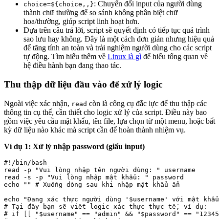
: Chuyển đổi input của người dùng
choice=${choice,,}
thành chữ thường để so sánh không phân biệt chữ
hoa/thường, giúp script linh hoạt hơn.
Dựa trên câu trả lời, script sẽ quyết định có tiếp tục quá trình
sao lưu hay không. Đây là một cách đơn giản nhưng hiệu quả
để tăng tính an toàn và trải nghiệm người dùng cho các script
tự động. Tìm hiểu thêm về
Linux là gì
để hiểu tổng quan về
hệ điều hành bạn đang thao tác.
Thu thập dữ liệu đầu vào để xử lý logic
Ngoài việc xác nhận,
còn là công cụ đắc lực để thu thập các
read
thông tin cụ thể, cần thiết cho logic xử lý của script. Điều này bao
gồm việc yêu cầu mật khẩu, tên file, lựa chọn từ một menu, hoặc bất
kỳ dữ liệu nào khác mà script cần để hoàn thành nhiệm vụ.
Ví dụ 1: Xử lý nhập password (giấu input)
#!/bin/bash

read -p "Vui lòng nhập tên người dùng: " username

read -s -p "Vui lòng nhập mật khẩu: " password

echo "" # Xuống dòng sau khi nhập mật khẩu ẩn

echo "Đang xác thực người dùng '$username' với mật khẩu
# Tại đây bạn sẽ viết logic xác thực thực tế, ví dụ:

# if [[ "$username" == "admin" && "$password" == "12345