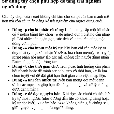
Sử dụng tùy chọn phù hợp để tăng trải nghiệm
người dùng
Các tùy chọn của
không chỉ làm cho script của bạn mạnh mẽ
read
hơn mà còn cải thiện đáng kể trải nghiệm của người dùng cuối.
Dùng
cho lời nhắc rõ ràng
: Luôn cung cấp một lời nhắc
-p
có ý nghĩa bằng tùy chọn
để người dùng biết họ cần nhập
-p
gì. Lời nhắc nên ngắn gọn, súc tích và nằm trên cùng một
dòng với input.
Dùng
cho input một ký tự
: Khi bạn chỉ cần một ký tự
-n
duy nhất (ví dụ: xác nhận Yes/No, lựa chọn menu),
giúp
-n 1
script phản hồi ngay lập tức mà không cần người dùng nhấn
Enter, tăng tốc độ tương tác.
Dùng
cho thời gian chờ
: Trong các tình huống cần phản
-t
hồi nhanh hoặc để tránh script bị treo vô thời hạn,
là lựa
-t
chọn tuyệt vời để đặt giới hạn thời gian cho việc nhập liệu.
Dùng
khi cần nhiều từ
: Nếu bạn mong đợi một danh
-a
sách các mục,
giúp bạn dễ dàng thu thập và xử lý chúng
-a
dưới dạng mảng.
Dùng
để đọc nguyên bản
: Khi đọc các chuỗi có thể chứa
-r
ký tự thoát ngược (như đường dẫn file có khoảng trắng hoặc
ký tự đặc biệt),
đảm bảo
không diễn giải chúng sai,
-r
read
giữ nguyên vẹn input của người dùng.