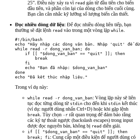
25”. Điều này xảy ra vì
gán từ đầu tiên cho biến
read
đầu tiên, và phần còn lại của dòng cho biến cuối cùng.
Bạn cần cân nhắc kỹ lưỡng số lượng biến cần thiết.
Đọc nhiều dòng dữ liệu
: Để đọc nhiều dòng liên tiếp, bạn
thường sẽ đặt lệnh
vào trong một vòng lặp
.
read
while
#!/bin/bash

echo "Hãy nhập các dòng văn bản. Nhập 'quit' để dừ
while read -r dong_van_ban; do

    if [[ "$dong_van_ban" == "quit" ]]; then

        break

    fi

    echo "Bạn đã nhập: $dong_van_ban"

done

Trong ví dụ này:
: Vòng lặp này sẽ liên
while read -r dong_van_ban
tục đọc từng dòng từ
cho đến khi
kết thúc
stdin
stdin
(ví dụ: người dùng nhấn Ctrl+D) hoặc khi gặp lệnh
. Tùy chọn
rất quan trọng để đảm bảo rằng
break
-r
các ký tự thoát ngược (backslash escapes) trong input
được đọc nguyên bản, không bị
diễn giải.
read
if [[ "$dong_van_ban" == "quit" ]]; then
: Cung cấp một điều kiện để người dùng có
break; fi