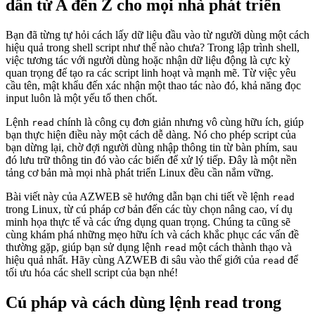
dẫn từ A đến Z cho mọi nhà phát triển
Bạn đã từng tự hỏi cách lấy dữ liệu đầu vào từ người dùng một cách
hiệu quả trong shell script như thế nào chưa? Trong lập trình shell,
việc tương tác với người dùng hoặc nhận dữ liệu động là cực kỳ
quan trọng để tạo ra các script linh hoạt và mạnh mẽ. Từ việc yêu
cầu tên, mật khẩu đến xác nhận một thao tác nào đó, khả năng đọc
input luôn là một yếu tố then chốt.
Lệnh
chính là công cụ đơn giản nhưng vô cùng hữu ích, giúp
read
bạn thực hiện điều này một cách dễ dàng. Nó cho phép script của
bạn dừng lại, chờ đợi người dùng nhập thông tin từ bàn phím, sau
đó lưu trữ thông tin đó vào các biến để xử lý tiếp. Đây là một nền
tảng cơ bản mà mọi nhà phát triển Linux đều cần nắm vững.
Bài viết này của AZWEB sẽ hướng dẫn bạn chi tiết về lệnh
read
trong Linux, từ cú pháp cơ bản đến các tùy chọn nâng cao, ví dụ
minh họa thực tế và các ứng dụng quan trọng. Chúng ta cũng sẽ
cùng khám phá những mẹo hữu ích và cách khắc phục các vấn đề
thường gặp, giúp bạn sử dụng lệnh
một cách thành thạo và
read
hiệu quả nhất. Hãy cùng AZWEB đi sâu vào thế giới của
để
read
tối ưu hóa các shell script của bạn nhé!
Cú pháp và cách dùng lệnh read trong