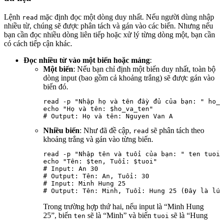
Lệnh
mặc định đọc một dòng duy nhất. Nếu người dùng nhập
read
nhiều từ, chúng sẽ được phân tách và gán vào các biến. Nhưng nếu
bạn cần đọc nhiều dòng liên tiếp hoặc xử lý từng dòng một, bạn cần
có cách tiếp cận khác.
Đọc nhiều từ vào một biến hoặc mảng
:
Một biến
: Nếu bạn chỉ định một biến duy nhất, toàn bộ
dòng input (bao gồm cả khoảng trắng) sẽ được gán vào
biến đó.
read -p "Nhập họ và tên đầy đủ của bạn: " ho_
echo "Họ và tên: $ho_va_ten"

Nhiều biến
: Như đã đề cập,
sẽ phân tách theo
read
khoảng trắng và gán vào từng biến.
read -p "Nhập tên và tuổi của bạn: " ten tuoi

echo "Tên: $ten, Tuổi: $tuoi"

# Input: An 30

# Output: Tên: An, Tuổi: 30

# Input: Minh Hung 25

Trong trường hợp thứ hai, nếu input là “Minh Hung
25”, biến
sẽ là “Minh” và biến
sẽ là “Hung
ten
tuoi