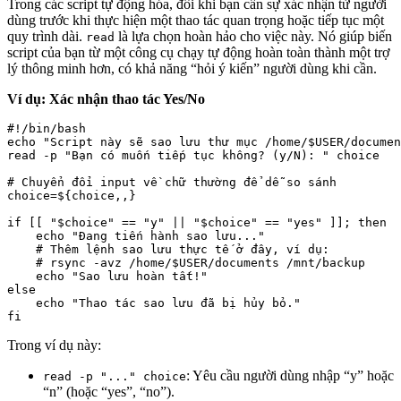
Trong các script tự động hóa, đôi khi bạn cần sự xác nhận từ người
dùng trước khi thực hiện một thao tác quan trọng hoặc tiếp tục một
quy trình dài.
là lựa chọn hoàn hảo cho việc này. Nó giúp biến
read
script của bạn từ một công cụ chạy tự động hoàn toàn thành một trợ
lý thông minh hơn, có khả năng “hỏi ý kiến” người dùng khi cần.
Ví dụ: Xác nhận thao tác Yes/No
#!/bin/bash

echo "Script này sẽ sao lưu thư mục /home/$USER/documen
read -p "Bạn có muốn tiếp tục không? (y/N): " choice

# Chuyển đổi input về chữ thường để dễ so sánh

choice=${choice,,}

if [[ "$choice" == "y" || "$choice" == "yes" ]]; then

    echo "Đang tiến hành sao lưu..."

    # Thêm lệnh sao lưu thực tế ở đây, ví dụ:

    # rsync -avz /home/$USER/documents /mnt/backup

    echo "Sao lưu hoàn tất!"

else

    echo "Thao tác sao lưu đã bị hủy bỏ."

Trong ví dụ này:
: Yêu cầu người dùng nhập “y” hoặc
read -p "..." choice
“n” (hoặc “yes”, “no”).