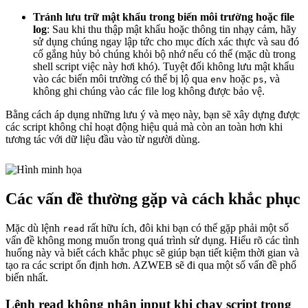
Tránh lưu trữ mật khẩu trong biến môi trường hoặc file
log
: Sau khi thu thập mật khẩu hoặc thông tin nhạy cảm, hãy
sử dụng chúng ngay lập tức cho mục đích xác thực và sau đó
cố gắng hủy bỏ chúng khỏi bộ nhớ nếu có thể (mặc dù trong
shell script việc này hơi khó). Tuyệt đối không lưu mật khẩu
vào các biến môi trường có thể bị lộ qua
hoặc
, và
env
ps
không ghi chúng vào các file log không được bảo vệ.
Bằng cách áp dụng những lưu ý và mẹo này, bạn sẽ xây dựng được
các script không chỉ hoạt động hiệu quả mà còn an toàn hơn khi
tương tác với dữ liệu đầu vào từ người dùng.
Các vấn đề thường gặp và cách khắc phục
Mặc dù lệnh
rất hữu ích, đôi khi bạn có thể gặp phải một số
read
vấn đề không mong muốn trong quá trình sử dụng. Hiểu rõ các tình
huống này và biết cách khắc phục sẽ giúp bạn tiết kiệm thời gian và
tạo ra các script ổn định hơn. AZWEB sẽ đi qua một số vấn đề phổ
biến nhất.
Lệnh read không nhận input khi chạy script trong