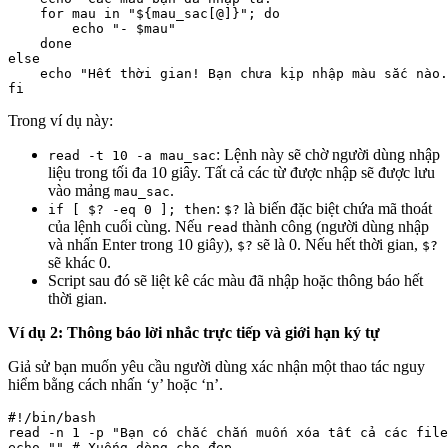
    for mau in "${mau_sac[@]}"; do

        echo "- $mau"

    done

else

    echo "Hết thời gian! Bạn chưa kịp nhập màu sắc nào.
Trong ví dụ này:
: Lệnh này sẽ chờ người dùng nhập
read -t 10 -a mau_sac
liệu trong tối đa 10 giây. Tất cả các từ được nhập sẽ được lưu
vào mảng
.
mau_sac
:
là biến đặc biệt chứa mã thoát
if [ $? -eq 0 ]; then
$?
của lệnh cuối cùng. Nếu
thành công (người dùng nhập
read
và nhấn Enter trong 10 giây),
sẽ là 0. Nếu hết thời gian,
$?
$?
sẽ khác 0.
Script sau đó sẽ liệt kê các màu đã nhập hoặc thông báo hết
thời gian.
Ví dụ 2: Thông báo lời nhắc trực tiếp và giới hạn ký tự
Giả sử bạn muốn yêu cầu người dùng xác nhận một thao tác nguy
hiểm bằng cách nhấn ‘y’ hoặc ‘n’.
#!/bin/bash

read -n 1 -p "Bạn có chắc chắn muốn xóa tất cả các file
echo "" # Xuống dòng cho đẹp
