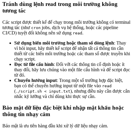
Tránh dùng lệnh read trong môi trường không
tương tác
Các script được thiết kế để chạy trong môi trường không có terminal
tương tác (như
jobs, dịch vụ hệ thống, hoặc các pipeline
cron
CI/CD) tuyệt đối không nên sử dụng
.
read
Sử dụng biến môi trường hoặc tham số dòng lệnh
: Thay
vì hỏi input, hãy thiết kế script để nhận tất cả thông tin cần
thiết từ các biến môi trường hoặc các tham số được truyền khi
chạy script.
Đọc từ file cấu hình
: Đối với các thông tin cố định hoặc ít
thay đổi, hãy lưu chúng vào một file cấu hình và để script đọc
từ đó.
Chuyển hướng input
: Trong một số trường hợp đặc biệt,
bạn có thể chuyển hướng input từ một file vào
read
(
), nhưng điều này cần được cân
./script.sh < input.txt
nhắc kỹ lưỡng và chỉ dùng khi thực sự cần.
Bảo mật dữ liệu đặc biệt khi nhập mật khẩu hoặc
thông tin nhạy cảm
Bảo mật là ưu tiên hàng đầu khi xử lý dữ liệu nhạy cảm.