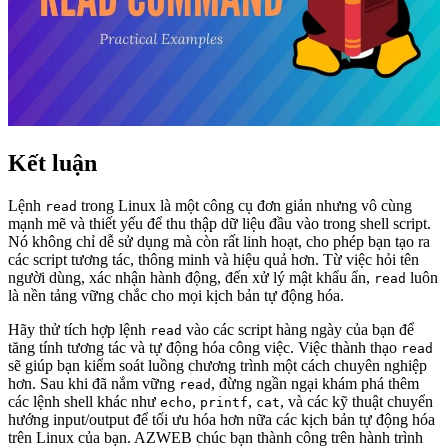
Kết luận
Lệnh
trong Linux là một công cụ đơn giản nhưng vô cùng
read
mạnh mẽ và thiết yếu để thu thập dữ liệu đầu vào trong shell script.
Nó không chỉ dễ sử dụng mà còn rất linh hoạt, cho phép bạn tạo ra
các script tương tác, thông minh và hiệu quả hơn. Từ việc hỏi tên
người dùng, xác nhận hành động, đến xử lý mật khẩu ẩn,
luôn
read
là nền tảng vững chắc cho mọi kịch bản tự động hóa.
Hãy thử tích hợp lệnh
vào các script hàng ngày của bạn để
read
tăng tính tương tác và tự động hóa công việc. Việc thành thạo
read
sẽ giúp bạn kiểm soát luồng chương trình một cách chuyên nghiệp
hơn. Sau khi đã nắm vững
, đừng ngần ngại khám phá thêm
read
các lệnh shell khác như
,
,
, và các kỹ thuật chuyển
echo
printf
cat
hướng input/output để tối ưu hóa hơn nữa các kịch bản tự động hóa
trên Linux của bạn. AZWEB chúc bạn thành công trên hành trình