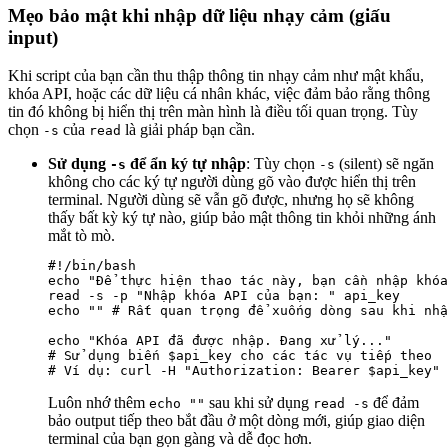
Mẹo bảo mật khi nhập dữ liệu nhạy cảm (giấu
input)
Khi script của bạn cần thu thập thông tin nhạy cảm như mật khẩu,
khóa API, hoặc các dữ liệu cá nhân khác, việc đảm bảo rằng thông
tin đó không bị hiển thị trên màn hình là điều tối quan trọng. Tùy
chọn
của
là giải pháp bạn cần.
-s
read
Sử dụng
để ẩn ký tự nhập
: Tùy chọn
(silent) sẽ ngăn
-s
-s
không cho các ký tự người dùng gõ vào được hiển thị trên
terminal. Người dùng sẽ vẫn gõ được, nhưng họ sẽ không
thấy bất kỳ ký tự nào, giúp bảo mật thông tin khỏi những ánh
mắt tò mò.
#!/bin/bash

echo "Để thực hiện thao tác này, bạn cần nhập khóa
read -s -p "Nhập khóa API của bạn: " api_key

echo "" # Rất quan trọng để xuống dòng sau khi nhậ
echo "Khóa API đã được nhập. Đang xử lý..."

# Sử dụng biến $api_key cho các tác vụ tiếp theo

Luôn nhớ thêm
sau khi sử dụng
để đảm
echo ""
read -s
bảo output tiếp theo bắt đầu ở một dòng mới, giúp giao diện
terminal của bạn gọn gàng và dễ đọc hơn.