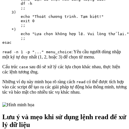
        df -h

        ;;

    3)

        echo "Thoát chương trình. Tạm biệt!"

        exit 0

        ;;

    *)

        echo "Lựa chọn không hợp lệ. Vui lòng thử lại."

        ;;

: Yêu cầu người dùng nhập
read -n 1 -p "..." menu_choice
một ký tự duy nhất (1, 2, hoặc 3) để chọn từ menu.
Cấu trúc
sau đó sẽ xử lý các lựa chọn khác nhau, thực hiện
case
các lệnh tương ứng.
Những ví dụ này minh họa rõ ràng cách
có thể được tích hợp
read
vào các script để tạo ra các giải pháp tự động hóa thông minh, tương
tác và bảo mật cho nhiều tác vụ khác nhau.
Lưu ý và mẹo khi sử dụng lệnh read để xử
lý dữ liệu