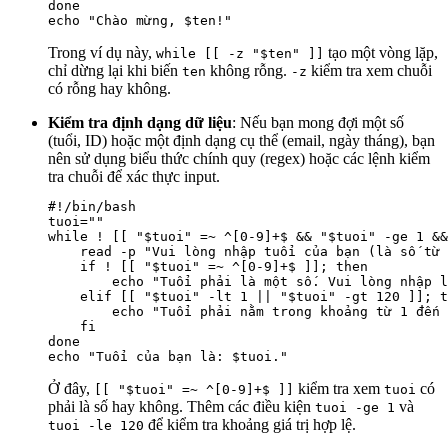
done

Trong ví dụ này,
tạo một vòng lặp,
while [[ -z "$ten" ]]
chỉ dừng lại khi biến
không rỗng.
kiểm tra xem chuỗi
ten
-z
có rỗng hay không.
Kiểm tra định dạng dữ liệu
: Nếu bạn mong đợi một số
(tuổi, ID) hoặc một định dạng cụ thể (email, ngày tháng), bạn
nên sử dụng biểu thức chính quy (regex) hoặc các lệnh kiểm
tra chuỗi để xác thực input.
#!/bin/bash

tuoi=""

while ! [[ "$tuoi" =~ ^[0-9]+$ && "$tuoi" -ge 1 &&
    read -p "Vui lòng nhập tuổi của bạn (là số từ 
    if ! [[ "$tuoi" =~ ^[0-9]+$ ]]; then

        echo "Tuổi phải là một số. Vui lòng nhập l
    elif [[ "$tuoi" -lt 1 || "$tuoi" -gt 120 ]]; t
        echo "Tuổi phải nằm trong khoảng từ 1 đến 
    fi

done

Ở đây,
kiểm tra xem
có
[[ "$tuoi" =~ ^[0-9]+$ ]]
tuoi
phải là số hay không. Thêm các điều kiện
và
tuoi -ge 1
để kiểm tra khoảng giá trị hợp lệ.
tuoi -le 120