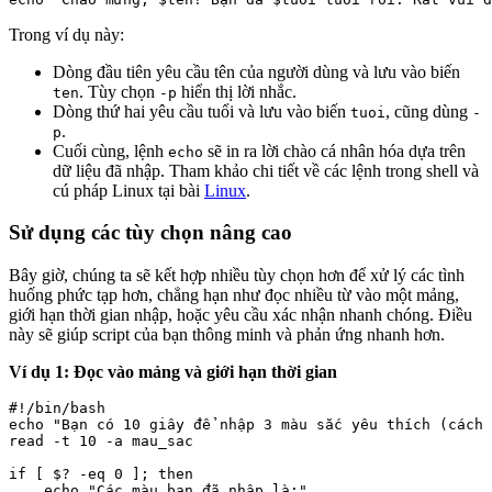
Trong ví dụ này:
Dòng đầu tiên yêu cầu tên của người dùng và lưu vào biến
. Tùy chọn
hiển thị lời nhắc.
ten
-p
Dòng thứ hai yêu cầu tuổi và lưu vào biến
, cũng dùng
tuoi
-
.
p
Cuối cùng, lệnh
sẽ in ra lời chào cá nhân hóa dựa trên
echo
dữ liệu đã nhập. Tham khảo chi tiết về các lệnh trong shell và
cú pháp Linux tại bài
Linux
.
Sử dụng các tùy chọn nâng cao
Bây giờ, chúng ta sẽ kết hợp nhiều tùy chọn hơn để xử lý các tình
huống phức tạp hơn, chẳng hạn như đọc nhiều từ vào một mảng,
giới hạn thời gian nhập, hoặc yêu cầu xác nhận nhanh chóng. Điều
này sẽ giúp script của bạn thông minh và phản ứng nhanh hơn.
Ví dụ 1: Đọc vào mảng và giới hạn thời gian
#!/bin/bash

echo "Bạn có 10 giây để nhập 3 màu sắc yêu thích (cách 
read -t 10 -a mau_sac

if [ $? -eq 0 ]; then

    echo "Các màu bạn đã nhập là:"
