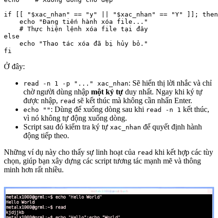
if [[ "$xac_nhan" == "y" || "$xac_nhan" == "Y" ]]; then

    echo "Đang tiến hành xóa file..."

    # Thực hiện lệnh xóa file tại đây

else

    echo "Thao tác xóa đã bị hủy bỏ."

Ở đây:
: Sẽ hiển thị lời nhắc và chỉ
read -n 1 -p "..." xac_nhan
chờ người dùng nhập
một ký tự
duy nhất. Ngay khi ký tự
được nhập,
sẽ kết thúc mà không cần nhấn Enter.
read
: Dùng để xuống dòng sau khi
kết thúc,
echo ""
read -n 1
vì nó không tự động xuống dòng.
Script sau đó kiểm tra ký tự
để quyết định hành
xac_nhan
động tiếp theo.
Những ví dụ này cho thấy sự linh hoạt của
khi kết hợp các tùy
read
chọn, giúp bạn xây dựng các script tương tác mạnh mẽ và thông
minh hơn rất nhiều.