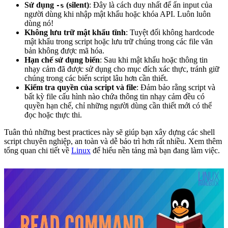
Sử dụng
(silent)
: Đây là cách duy nhất để ẩn input của
-s
người dùng khi nhập mật khẩu hoặc khóa API. Luôn luôn
dùng nó!
Không lưu trữ mật khẩu tĩnh
: Tuyệt đối không hardcode
mật khẩu trong script hoặc lưu trữ chúng trong các file văn
bản không được mã hóa.
Hạn chế sử dụng biến
: Sau khi mật khẩu hoặc thông tin
nhạy cảm đã được sử dụng cho mục đích xác thực, tránh giữ
chúng trong các biến script lâu hơn cần thiết.
Kiểm tra quyền của script và file
: Đảm bảo rằng script và
bất kỳ file cấu hình nào chứa thông tin nhạy cảm đều có
quyền hạn chế, chỉ những người dùng cần thiết mới có thể
đọc hoặc thực thi.
Tuân thủ những best practices này sẽ giúp bạn xây dựng các shell
script chuyên nghiệp, an toàn và dễ bảo trì hơn rất nhiều. Xem thêm
tổng quan chi tiết về
Linux
để hiểu nền tảng mà bạn đang làm việc.