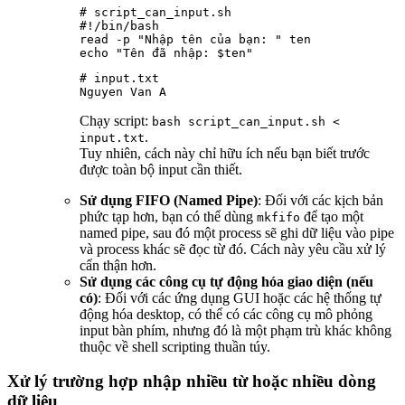
# script_can_input.sh

#!/bin/bash

read -p "Nhập tên của bạn: " ten

# input.txt

Chạy script:
bash script_can_input.sh <
.
input.txt
Tuy nhiên, cách này chỉ hữu ích nếu bạn biết trước
được toàn bộ input cần thiết.
Sử dụng FIFO (Named Pipe)
: Đối với các kịch bản
phức tạp hơn, bạn có thể dùng
để tạo một
mkfifo
named pipe, sau đó một process sẽ ghi dữ liệu vào pipe
và process khác sẽ đọc từ đó. Cách này yêu cầu xử lý
cẩn thận hơn.
Sử dụng các công cụ tự động hóa giao diện (nếu
có)
: Đối với các ứng dụng GUI hoặc các hệ thống tự
động hóa desktop, có thể có các công cụ mô phỏng
input bàn phím, nhưng đó là một phạm trù khác không
thuộc về shell scripting thuần túy.
Xử lý trường hợp nhập nhiều từ hoặc nhiều dòng
dữ liệu