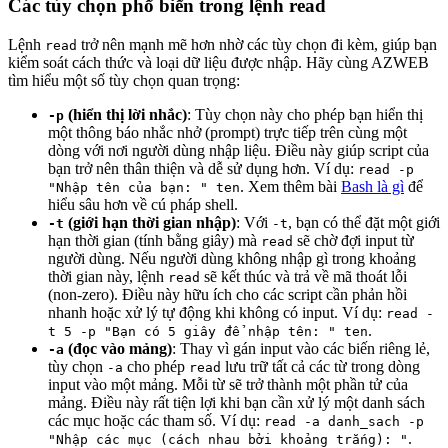
Các tùy chọn phổ biến trong lệnh read
Lệnh
trở nên mạnh mẽ hơn nhờ các tùy chọn đi kèm, giúp bạn
read
kiểm soát cách thức và loại dữ liệu được nhập. Hãy cùng AZWEB
tìm hiểu một số tùy chọn quan trọng:
(hiển thị lời nhắc)
: Tùy chọn này cho phép bạn hiển thị
-p
một thông báo nhắc nhở (prompt) trực tiếp trên cùng một
dòng với nơi người dùng nhập liệu. Điều này giúp script của
bạn trở nên thân thiện và dễ sử dụng hơn. Ví dụ:
read -p
. Xem thêm bài
Bash là gì
để
"Nhập tên của bạn: " ten
hiểu sâu hơn về cú pháp shell.
(giới hạn thời gian nhập)
: Với
, bạn có thể đặt một giới
-t
-t
hạn thời gian (tính bằng giây) mà
sẽ chờ đợi input từ
read
người dùng. Nếu người dùng không nhập gì trong khoảng
thời gian này, lệnh
sẽ kết thúc và trả về mã thoát lỗi
read
(non-zero). Điều này hữu ích cho các script cần phản hồi
nhanh hoặc xử lý tự động khi không có input. Ví dụ:
read -
.
t 5 -p "Bạn có 5 giây để nhập tên: " ten
(đọc vào mảng)
: Thay vì gán input vào các biến riêng lẻ,
-a
tùy chọn
cho phép
lưu trữ tất cả các từ trong dòng
-a
read
input vào một mảng. Mỗi từ sẽ trở thành một phần tử của
mảng. Điều này rất tiện lợi khi bạn cần xử lý một danh sách
các mục hoặc các tham số. Ví dụ:
read -a danh_sach -p
.
"Nhập các mục (cách nhau bởi khoảng trắng): "