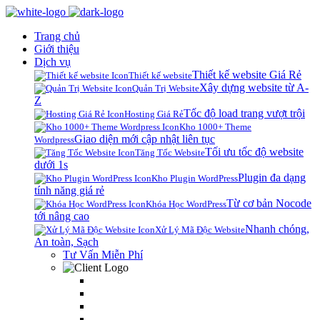
Trang chủ
Giới thiệu
Dịch vụ
Thiết kế website Giá Rẻ
Thiết kế website
Xây dựng website từ A-
Quản Trị Website
Z
Tốc độ load trang vượt trội
Hosting Giá Rẻ
Kho 1000+ Theme
Giao diện mới cập nhật liên tục
Wordpress
Tối ưu tốc độ website
Tăng Tốc Website
dưới 1s
Plugin đa dạng
Kho Plugin WordPress
tính năng giá rẻ
Từ cơ bản Nocode
Khóa Học WordPress
tới nâng cao
Nhanh chóng,
Xử Lý Mã Độc Website
An toàn, Sạch
Tư Vấn Miễn Phí