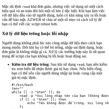
Mặc dù lệnh
khá đơn giản, nhưng việc sử dụng nó một cách
read
hiệu quả và an toàn đòi hỏi một số lưu ý đặc biệt. Khi bạn làm việc
với dữ liệu đầu vào từ người dùng, luôn có khả năng xảy ra lỗi hoặc
vấn đề bảo mật. AZWEB sẽ chia sẻ một số mẹo và cách xử lý để
bạn có thể viết các script robust hơn.
Xử lý dữ liệu trống hoặc lỗi nhập
Người dùng không phải lúc nào cũng nhập dữ liệu theo cách bạn
mong muốn. Đôi khi họ có thể bỏ trống, nhập sai định dạng, hoặc
đơn giản là không nhập gì cả. Xử lý các trường hợp này là rất quan
trọng để script của bạn không bị lỗi hoặc hoạt động sai.
Kiểm tra dữ liệu trống
: Sau khi sử dụng
, bạn nên kiểm
read
tra xem biến đã nhận được giá trị hay chưa. Nếu biến rỗng,
bạn có thể yêu cầu người dùng nhập lại hoặc cung cấp một
giá trị mặc định.
#!/bin/bash

ten=""

while [[ -z "$ten" ]]; do

    read -p "Vui lòng nhập tên của bạn (không được
    if [[ -z "$ten" ]]; then

        echo "Tên không được để trống. Vui lòng nh
    fi
