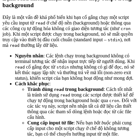
background
Đây là một vấn đề khá phổ biến khi bạn cố gắng chạy một script
yêu cầu input từ
ở chế độ nền (background) hoặc thông qua
read
các công cụ tự động hóa không có giao diện tương tác (như
cron
job). Khi một script được chạy trong background, nó sẽ mất quyền
truy cập vào thiết bị đầu cuối chuẩn (standard input –
), nơi
stdin
mà
thường lấy dữ liệu.
read
Nguyên nhân
: Các lệnh chạy trong background không có
terminal tương tác để nhận input trực tiếp từ người dùng. Khi
cố gắng đọc từ
nhưng không có gì để đọc, nó sẽ
read
stdin
kết thúc ngay lập tức và thường trả về mã lỗi (non-zero exit
status), khiến script của bạn không hoạt động như mong đợi.
Cách khắc phục
:
Tránh dùng
trong background
: Cách tốt nhất
read
là tránh sử dụng
trong các script được thiết kế để
read
chạy tự động trong background hoặc qua
. Đối với
cron
các tác vụ này, script nên nhận tất cả dữ liệu cần thiết
thông qua các tham số dòng lệnh hoặc đọc từ các file
cấu hình.
Cung cấp input từ file
: Nếu bạn
bắt buộc
phải cung
cấp input cho một script chạy ở chế độ không tương
tác, bạn có thể chuyển hướng input từ một file.