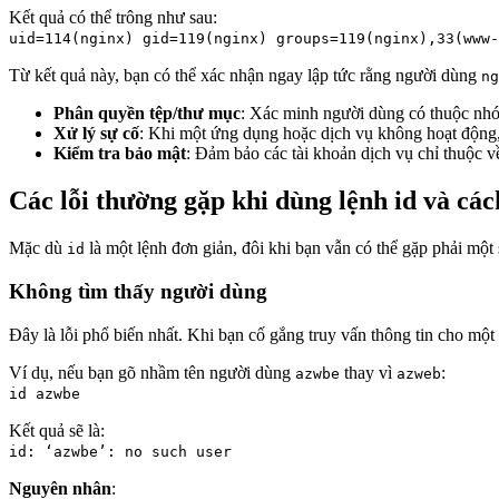
Kết quả có thể trông như sau:
uid=114(nginx) gid=119(nginx) groups=119(nginx),33(www-
Từ kết quả này, bạn có thể xác nhận ngay lập tức rằng người dùng
ng
Phân quyền tệp/thư mục
: Xác minh người dùng có thuộc nhó
Xử lý sự cố
: Khi một ứng dụng hoặc dịch vụ không hoạt động, 
Kiểm tra bảo mật
: Đảm bảo các tài khoản dịch vụ chỉ thuộc v
Các lỗi thường gặp khi dùng lệnh id và cá
Mặc dù
là một lệnh đơn giản, đôi khi bạn vẫn có thể gặp phải một
id
Không tìm thấy người dùng
Đây là lỗi phổ biến nhất. Khi bạn cố gắng truy vấn thông tin cho một 
Ví dụ, nếu bạn gõ nhầm tên người dùng
thay vì
:
azwbe
azweb
id azwbe
Kết quả sẽ là:
id: ‘azwbe’: no such user
Nguyên nhân
: