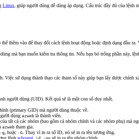
ng
Linux
, giúp người dùng dễ dàng áp dụng. Cấu trúc đầy đủ của lệnh n
ó thể thêm vào để thay đổi cách lệnh hoạt động hoặc định dạng đầu ra. V
i dùng mà bạn muốn kiểm tra thông tin. Nếu bạn bỏ trống phần này, lệ
. Việc sử dụng thành thạo các tham số này giúp bạn lấy được chính xá
danh người dùng (UID). Kết quả sẽ là một con số duy nhất.
chính (primary GID) mà người dùng thuộc về.
người dùng
là thành viên.
azweb
h của tất cả các nhóm (bao gồm cả nhóm chính và các nhóm phụ) mà ngư
mà
tham gia.
azweb
, hoặc
. Thay vì in ra số ID, nó sẽ in ra tên tương ứng.
-g
-G
ương lệnh
whoami
.
sẽ in ra tên nhóm chính.
id -gn