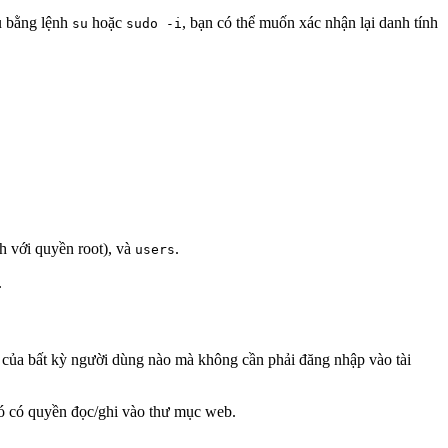
u bằng lệnh
hoặc
, bạn có thể muốn xác nhận lại danh tính
su
sudo -i
h với quyền root), và
.
users
.
 của bất kỳ người dùng nào mà không cần phải đăng nhập vào tài
 có quyền đọc/ghi vào thư mục web.