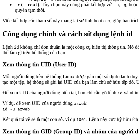
(
)
: Tùy chọn này cũng phải kết hợp với
,
, hoặ
-r
--real
-u
-g
quyền tạm thời.
Việc kết hợp các tham số này mang lại sự linh hoạt cao, giúp bạn tríc
Công dụng chính và cách sử dụng lệnh id
Lệnh
không chỉ đơn thuần là một công cụ hiển thị thông tin. Nó đ
id
thể làm gì trên hệ thống của bạn.
Xem thông tin UID (User ID)
Mỗi người dùng trên hệ thống Linux được gán một số định danh duy n
tạo một tệp, hệ thống sẽ ghi lại UID của bạn làm chủ sở hữu tệp đó.
Để xem UID của người dùng hiện tại, bạn chỉ cần gõ lệnh
và nhìn
id
Ví dụ, để xem UID của người dùng
:
azweb
id -u azweb
Kết quả trả về sẽ là một con số, ví dụ
. Lệnh này cực kỳ hữu ích
1001
Xem thông tin GID (Group ID) và nhóm của người 