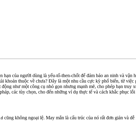
yền hạn của người dùng là yếu-tố-then-chốt để đảm bảo an ninh và vận 
khoản thuộc về chưa? Đây là một nhu cầu cực kỳ phổ biến, từ việc gỡ 
oạt động như một công cụ nhỏ gọn nhưng mạnh mẽ, cho phép bạn truy xu
pháp, các tùy chọn, cho đến những ví dụ thực tế và cách khắc phục lỗ
cũng không ngoại lệ. May mắn là cấu trúc của nó rất đơn giản và dễ
id