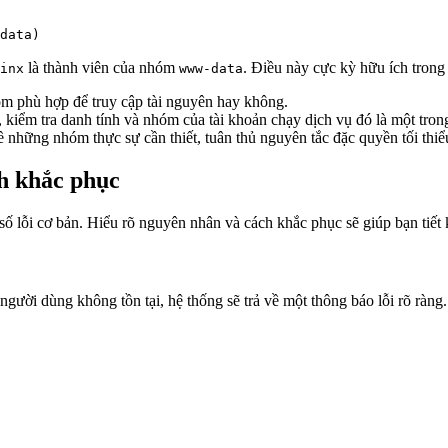
data)
là thành viên của nhóm
. Điều này cực kỳ hữu ích trong
inx
www-data
m phù hợp để truy cập tài nguyên hay không.
kiểm tra danh tính và nhóm của tài khoản chạy dịch vụ đó là một tron
ề những nhóm thực sự cần thiết, tuân thủ nguyên tắc đặc quyền tối thiể
ch khắc phục
 số lỗi cơ bản. Hiểu rõ nguyên nhân và cách khắc phục sẽ giúp bạn tiế
người dùng không tồn tại, hệ thống sẽ trả về một thông báo lỗi rõ ràng.