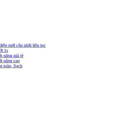
diện mới cập nhật liên tục
ới 1s
h năng giá rẻ
ới nâng cao
n toàn, Sạch