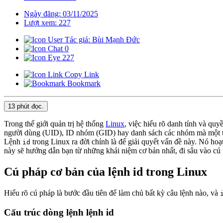
Ngày đăng: 03/11/2025
Lượt xem: 227
Tác giả: Bùi Mạnh Đức
0
227
Copy Link
Bookmark
13 phút
đọc.
Trong thế giới quản trị hệ thống
Linux
, việc hiểu rõ danh tính và qu
người dùng (UID), ID nhóm (GID) hay danh sách các nhóm mà một tài 
Lệnh
trong Linux ra đời chính là để giải quyết vấn đề này. Nó h
id
này sẽ hướng dẫn bạn từ những khái niệm cơ bản nhất, đi sâu vào cú 
Cú pháp cơ bản của lệnh id trong Linux
Hiểu rõ cú pháp là bước đầu tiên để làm chủ bất kỳ câu lệnh nào, và
Cấu trúc dòng lệnh lệnh id