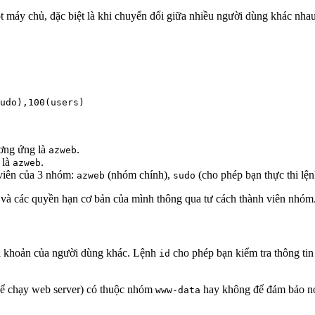
 máy chủ, đặc biệt là khi chuyển đổi giữa nhiều người dùng khác nha
udo),100(users)
ơng ứng là
.
azweb
 là
.
azweb
 viên của 3 nhóm:
(nhóm chính),
(cho phép bạn thực thi lện
azweb
sudo
h và các quyền hạn cơ bản của mình thông qua tư cách thành viên nhóm
tài khoản của người dùng khác. Lệnh
cho phép bạn kiểm tra thông tin
id
ể chạy web server) có thuộc nhóm
hay không để đảm bảo nó
www-data