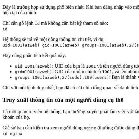
Đây là trường hợp sử dụng phổ biến nhất. Khi bạn đăng nhập vào một
hiện tại của mình.
Chỉ cần gõ lệnh
mà không cần bất kỳ tham số nào:
id
id
Hệ thống sẽ trả về một dòng thông tin chi tiết, ví dụ:
uid=1001(azweb) gid=1001(azweb) groups=1001(azweb),27(s
Hãy cùng phân tích kết quả này:
: UID của bạn là
và tên người dùng tư
uid=1001(azweb)
1001
: GID của nhóm chính là
, và tên nhóm
gid=1001(azweb)
1001
: Bạn là thành
groups=1001(azweb),27(sudo),100(users)
Chỉ với một lệnh duy nhất, bạn đã có cái nhìn tổng quan về danh tín
Truy xuất thông tin của một người dùng cụ thể
Là một quản trị viên hệ thống, bạn thường xuyên phải làm việc với 
khoản của họ.
Giả sử bạn cần kiểm tra xem người dùng
(thường được dùng đ
nginx
id nginx