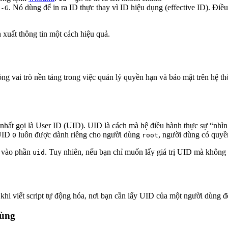
c
. Nó dùng để in ra ID thực thay vì ID hiệu dụng (effective ID). Điề
-G
h xuất thông tin một cách hiệu quả.
óng vai trò nền tảng trong việc quản lý quyền hạn và bảo mật trên hệ t
hất gọi là User ID (UID). UID là cách mà hệ điều hành thực sự “nhìn
 UID
luôn được dành riêng cho người dùng
, người dùng có quyề
0
root
 vào phần
. Tuy nhiên, nếu bạn chỉ muốn lấy giá trị UID mà không
uid
 khi viết script tự động hóa, nơi bạn cần lấy UID của một người dùng 
dùng