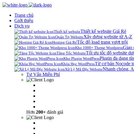
Trang chủ
Giới thiệu
Dịch vụ
Thiết kế website Giá Rẻ
Thiết kế website
Xây dựng website từ A-Z
Quản Trị Website
Tốc độ load trang vượt trội
Hosting Giá Rẻ
Giao 
Kho 1000+ Theme Wordpress
Tối ưu tốc độ website dư
Tăng Tốc Website
Plugin đa dạng tín
Kho Plugin WordPress
Từ cơ bản Nocode t
Khóa Học WordPress
Nhanh chóng, A
Xử Lý Mã Độc Website
Tư Vấn Miễn Phí
Hơn
200+
đánh giá