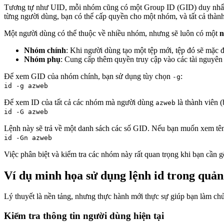
Tương tự như UID, mỗi nhóm cũng có một Group ID (GID) duy nhất. 
từng người dùng, bạn có thể cấp quyền cho một nhóm, và tất cả thàn
Một người dùng có thể thuộc về nhiều nhóm, nhưng sẽ luôn có một
n
Nhóm chính
: Khi người dùng tạo một tệp mới, tệp đó sẽ mặc 
Nhóm phụ
: Cung cấp thêm quyền truy cập vào các tài nguyê
Để xem GID của nhóm chính, bạn sử dụng tùy chọn
:
-g
id -g azweb
Để xem ID của tất cả các nhóm mà người dùng
là thành viên 
azweb
id -G azweb
Lệnh này sẽ trả về một danh sách các số GID. Nếu bạn muốn xem tên
id -Gn azweb
Việc phân biệt và kiểm tra các nhóm này rất quan trọng khi bạn cần g
Ví dụ minh họa sử dụng lệnh id trong quản 
Lý thuyết là nền tảng, nhưng thực hành mới thực sự giúp bạn làm ch
Kiểm tra thông tin người dùng hiện tại