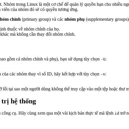
Nhóm trong Linux là một cơ chế để quản lý quyền hạn cho nhiều ngườ
h viên của nhóm đó sẽ có quyền tương ứng.
hóm chính
(primary group) và các
nhóm phụ
(supplementary groups)
định thuộc về nhóm chính của họ.
n khác mà không cần thay đổi nhóm chính.
(bao gồm cả nhóm chính và phụ), bạn sử dụng tùy chọn
:
-G
 của các nhóm thay vì số ID, hãy kết hợp với tùy chọn
:
-n
ỡ lỗi tại sao một người dùng không thể truy cập vào một tệp hoặc thư 
trị hệ thống
ủ công cụ. Hãy cùng xem qua một vài kịch bản thực tế mà lệnh
trở n
id