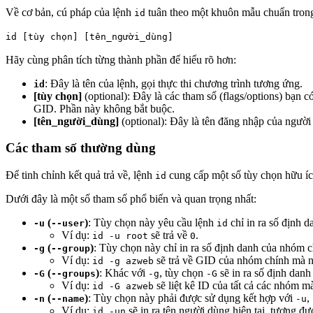
Về cơ bản, cú pháp của lệnh
tuân theo một khuôn mẫu chuẩn tro
id
id [tùy chọn] [tên_người_dùng]
Hãy cùng phân tích từng thành phần để hiểu rõ hơn:
: Đây là tên của lệnh, gọi thực thi chương trình tương ứng.
id
[tùy chọn]
(optional): Đây là các tham số (flags/options) bạn c
GID. Phần này không bắt buộc.
[tên_người_dùng]
(optional): Đây là tên đăng nhập của ngườ
Các tham số thường dùng
Để tinh chỉnh kết quả trả về, lệnh
cung cấp một số tùy chọn hữu ích
id
Dưới đây là một số tham số phổ biến và quan trọng nhất:
(
)
: Tùy chọn này yêu cầu lệnh
chỉ in ra số định 
-u
--user
id
Ví dụ:
sẽ trả về
.
id -u root
0
(
)
: Tùy chọn này chỉ in ra số định danh của nhóm 
-g
--group
Ví dụ:
sẽ trả về GID của nhóm chính mà 
id -g azweb
(
)
: Khác với
, tùy chọn
sẽ in ra số định dan
-G
--groups
-g
-G
Ví dụ:
sẽ liệt kê ID của tất cả các nhóm 
id -G azweb
(
)
: Tùy chọn này phải được sử dụng kết hợp với
,
-n
--name
-u
Ví dụ:
sẽ in ra tên người dùng hiện tại, tương đ
id -un