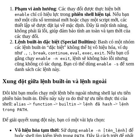
Phạm vi ảnh hưởng
: Các thay đổi được thực hiện bởi
chỉ có hiệu lực trong
phiên shell hiện tại
. Nếu bạn
enable
mở một cửa sổ terminal mới hoặc chạy một script mới, các
thiết lập sẽ được đặt lại về mặc định. Đây là một tính năng,
không phải là lỗi, giúp đảm bảo tính an toàn và tạm thời của
các thay đổi.
Lệnh built-in đặc biệt (Special Builtins)
: Bash có một nhóm
các lệnh built-in “đặc biệt” không thể bị vô hiệu hóa, ví dụ
như
,
,
,
,
,
,
. Nếu bạn cố
.
:
break
continue
eval
exec
exit
gắng chạy
, lệnh sẽ không báo lỗi nhưng
enable -n exit
cũng không có tác dụng. Bạn có thể dùng
để xem
enable -s
danh sách các lệnh này.
Xung đột giữa lệnh built-in và lệnh ngoài
Đôi khi bạn muốn chạy một lệnh bên ngoài nhưng shell lại ưu tiên
phiên bản built-in. Điều này xảy ra do thứ tự ưu tiên thực thi của
shell:
->
->
->
->
alias
function
builtin
lệnh đã hash
lệnh
.
trong PATH
Để giải quyết xung đột này, bạn có một vài lựa chọn:
Vô hiệu hóa tạm thời
: Sử dụng
để
enable -n [tên_lệnh]
buộc shell tìm kiếm lệnh trong
. Đây là cách triệt để nhất
PATH