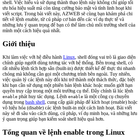
shell. Việc hiểu và sử dụng thành thạo lệnh này không chỉ giúp tối
ưu hóa hiệu suất mà còn tăng cường bảo mật và tính linh hoạt khi
viết script. Trong bài viết này, AZWEB sẽ cùng bạn khám phá chi
tiết về lệnh enable, từ cú pháp cơ bản đến các ví dụ thực tế và
những lưu ý quan trọng để bạn có thể làm chủ môi trường shell của
mình một cách hiệu quả nhất.
Giới thiệu
Khi làm việc với hệ điều hành
Linux
, shell đóng vai trò là giao diện
chính giúp người dùng tương tác với hệ thống. Bên trong shell, có
rất nhiều lệnh tích hợp sẵn (built-in) được thiết kế để thực thi nhanh
chóng mà không cần gọi một chương trình bên ngoài. Tuy nhiên,
việc quản lý các lệnh này đôi khi trở thành một thách thức, đặc biệt
khi bạn cần sử dụng một phiên bản lệnh khác hoặc muốn giới hạn
quyền truy cập trong một môi trường cụ thể. Đây chính là lúc lệnh
phát huy tác dụng. Lệnh
là một công cụ chuyên
enable
enable
dụng trong
bash shell
, cung cấp giải pháp để kích hoạt (enable) hoặc
vô hiệu hóa (disable) các lệnh built-in một cách linh hoạt. Bài viết
này sẽ đi sâu vào cách dùng, cú pháp, ví dụ minh họa, và những lưu
ý quan trọng giúp bạn kiểm soát shell hiệu quả hơn.
Tổng quan về lệnh enable trong Linux