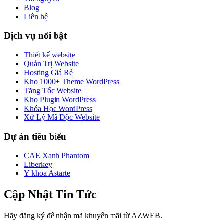
Blog
Liên hệ
Dịch vụ nổi bật
Thiết kế website
Quản Trị Website
Hosting Giá Rẻ
Kho 1000+ Theme WordPress
Tăng Tốc Website
Kho Plugin WordPress
Khóa Học WordPress
Xử Lý Mã Độc Website
Dự án tiêu biểu
CAE Xanh Phantom
Liberkey
Y khoa Astarte
Cập Nhật Tin Tức
Hãy đăng ký để nhận mã khuyến mãi từ AZWEB.