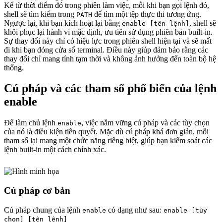
Kể từ thời điểm đó trong phiên làm việc, mỗi khi bạn gọi lệnh đó,
shell sẽ tìm kiếm trong
để tìm một tệp thực thi tương ứng.
PATH
Ngược lại, khi bạn kích hoạt lại bằng
, shell sẽ
enable [tên_lệnh]
khôi phục lại hành vi mặc định, ưu tiên sử dụng phiên bản built-in.
Sự thay đổi này chỉ có hiệu lực trong phiên shell hiện tại và sẽ mất
đi khi bạn đóng cửa sổ terminal. Điều này giúp đảm bảo rằng các
thay đổi chỉ mang tính tạm thời và không ảnh hưởng đến toàn bộ hệ
thống.
Cú pháp và các tham số phổ biến của lệnh
enable
Để làm chủ lệnh
, việc nắm vững cú pháp và các tùy chọn
enable
của nó là điều kiện tiên quyết. Mặc dù cú pháp khá đơn giản, mỗi
tham số lại mang một chức năng riêng biệt, giúp bạn kiểm soát các
lệnh built-in một cách chính xác.
Cú pháp cơ bản
Cú pháp chung của lệnh
có dạng như sau:
enable
enable [tùy
chọn] [tên_lệnh]