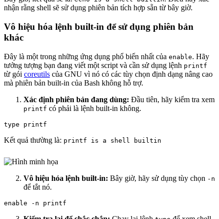
nhận rằng shell sẽ sử dụng phiên bản tích hợp sẵn từ bây giờ.
Vô hiệu hóa lệnh built-in để sử dụng phiên bản
khác
Đây là một trong những ứng dụng phổ biến nhất của
. Hãy
enable
tưởng tượng bạn đang viết một script và cần sử dụng lệnh
printf
từ gói
coreutils
của GNU vì nó có các tùy chọn định dạng nâng cao
mà phiên bản built-in của Bash không hỗ trợ.
Xác định phiên bản đang dùng:
Đầu tiên, hãy kiểm tra xem
có phải là lệnh built-in không.
printf
Kết quả thường là:
printf is a shell builtin
Vô hiệu hóa lệnh built-in:
Bây giờ, hãy sử dụng tùy chọn
-n
để tắt nó.
Kiểm tra lại để chắc chắn:
Chạy lại lệnh
để xem shell