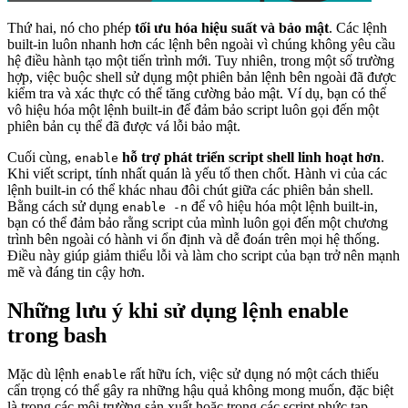
Thứ hai, nó cho phép
tối ưu hóa hiệu suất và bảo mật
. Các lệnh
built-in luôn nhanh hơn các lệnh bên ngoài vì chúng không yêu cầu
hệ điều hành tạo một tiến trình mới. Tuy nhiên, trong một số trường
hợp, việc buộc shell sử dụng một phiên bản lệnh bên ngoài đã được
kiểm tra và xác thực có thể tăng cường bảo mật. Ví dụ, bạn có thể
vô hiệu hóa một lệnh built-in để đảm bảo script luôn gọi đến một
phiên bản cụ thể đã được vá lỗi bảo mật.
Cuối cùng,
hỗ trợ phát triển script shell linh hoạt hơn
.
enable
Khi viết script, tính nhất quán là yếu tố then chốt. Hành vi của các
lệnh built-in có thể khác nhau đôi chút giữa các phiên bản shell.
Bằng cách sử dụng
để vô hiệu hóa một lệnh built-in,
enable -n
bạn có thể đảm bảo rằng script của mình luôn gọi đến một chương
trình bên ngoài có hành vi ổn định và dễ đoán trên mọi hệ thống.
Điều này giúp giảm thiểu lỗi và làm cho script của bạn trở nên mạnh
mẽ và đáng tin cậy hơn.
Những lưu ý khi sử dụng lệnh enable
trong bash
Mặc dù lệnh
rất hữu ích, việc sử dụng nó một cách thiếu
enable
cẩn trọng có thể gây ra những hậu quả không mong muốn, đặc biệt
là trong các môi trường sản xuất hoặc trong các script phức tạp.