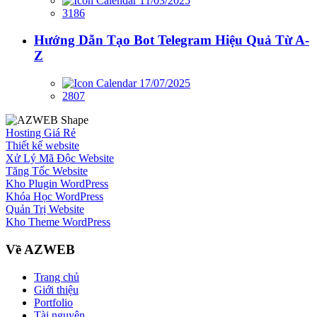
11/03/2025
3186
Hướng Dẫn Tạo Bot Telegram Hiệu Quả Từ A-
Z
17/07/2025
2807
Hosting Giá Rẻ
Thiết kế website
Xử Lý Mã Độc Website
Tăng Tốc Website
Kho Plugin WordPress
Khóa Học WordPress
Quản Trị Website
Kho Theme WordPress
Về AZWEB
Trang chủ
Giới thiệu
Portfolio
Tài nguyên