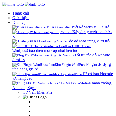
Trang chủ
Giới thiệu
Dịch vụ
Thiết kế website Giá Rẻ
Thiết kế website
Xây dựng website từ A-
Quản Trị Website
Z
Tốc độ load trang vượt trội
Hosting Giá Rẻ
Kho 1000+ Theme
Giao diện mới cập nhật liên tục
Wordpress
Tối ưu tốc độ website
Tăng Tốc Website
dưới 1s
Plugin đa dạng
Kho Plugin WordPress
tính năng giá rẻ
Từ cơ bản Nocode
Khóa Học WordPress
tới nâng cao
Nhanh chóng,
Xử Lý Mã Độc Website
An toàn, Sạch
Tư Vấn Miễn Phí