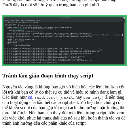
Dưới đây là một số lưu ý quan trọng bạn cần ghi nhớ.
Tránh làm gián đoạn trình chạy script
Nguyên tắc vàng là không bao giờ vô hiệu hóa các lệnh built-in cốt
lõi trừ khi bạn có lý do thật sự cụ thể và hiểu rõ mình đang làm gì.
Các lệnh như
cd
,
,
(
),
, hay
(
) là nền tảng
read
test
[
exit
source
.
cho hoạt động của hầu hết các script shell. Vô hiệu hóa chúng có
thể khiến script của bạn gặp lỗi một cách khó lường hoặc không thể
thực thi được. Nếu bạn cần thay đổi một lệnh trong script, hãy xem
xét việc khôi phục lại trạng thái của nó sau khi hoàn thành tác vụ để
tránh ảnh hưởng đến các phần khác của script.