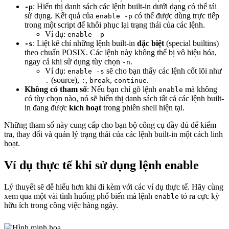
: Hiển thị danh sách các lệnh built-in dưới dạng có thể tái
-p
sử dụng. Kết quả của
có thể được dùng trực tiếp
enable -p
trong một script để khôi phục lại trạng thái của các lệnh.
Ví dụ:
enable -p
: Liệt kê chỉ những lệnh built-in
đặc biệt
(special builtins)
-s
theo chuẩn POSIX. Các lệnh này không thể bị vô hiệu hóa,
ngay cả khi sử dụng tùy chọn
.
-n
Ví dụ:
sẽ cho bạn thấy các lệnh cốt lõi như
enable -s
(source),
,
,
.
.
:
break
continue
Không có tham số
: Nếu bạn chỉ gõ lệnh
mà không
enable
có tùy chọn nào, nó sẽ hiển thị danh sách tất cả các lệnh built-
in đang được
kích hoạt
trong phiên shell hiện tại.
Những tham số này cung cấp cho bạn bộ công cụ đầy đủ để kiểm
tra, thay đổi và quản lý trạng thái của các lệnh built-in một cách linh
hoạt.
Ví dụ thực tế khi sử dụng lệnh enable
Lý thuyết sẽ dễ hiểu hơn khi đi kèm với các ví dụ thực tế. Hãy cùng
xem qua một vài tình huống phổ biến mà lệnh
tỏ ra cực kỳ
enable
hữu ích trong công việc hàng ngày.