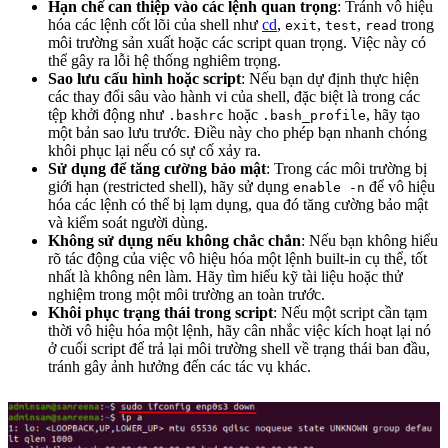
Hạn chế can thiệp vào các lệnh quan trọng
: Tránh vô hiệu
hóa các lệnh cốt lõi của shell như
cd
,
,
,
trong
exit
test
read
môi trường sản xuất hoặc các script quan trọng. Việc này có
thể gây ra lỗi hệ thống nghiêm trọng.
Sao lưu cấu hình hoặc script
: Nếu bạn dự định thực hiện
các thay đổi sâu vào hành vi của shell, đặc biệt là trong các
tệp khởi động như
hoặc
, hãy tạo
.bashrc
.bash_profile
một bản sao lưu trước. Điều này cho phép bạn nhanh chóng
khôi phục lại nếu có sự cố xảy ra.
Sử dụng để tăng cường bảo mật
: Trong các môi trường bị
giới hạn (restricted shell), hãy sử dụng
để vô hiệu
enable -n
hóa các lệnh có thể bị lạm dụng, qua đó tăng cường bảo mật
và kiểm soát người dùng.
Không sử dụng nếu không chắc chắn
: Nếu bạn không hiểu
rõ tác động của việc vô hiệu hóa một lệnh built-in cụ thể, tốt
nhất là không nên làm. Hãy tìm hiểu kỹ tài liệu hoặc thử
nghiệm trong một môi trường an toàn trước.
Khôi phục trạng thái trong script
: Nếu một script cần tạm
thời vô hiệu hóa một lệnh, hãy cân nhắc việc kích hoạt lại nó
ở cuối script để trả lại môi trường shell về trạng thái ban đầu,
tránh gây ảnh hưởng đến các tác vụ khác.