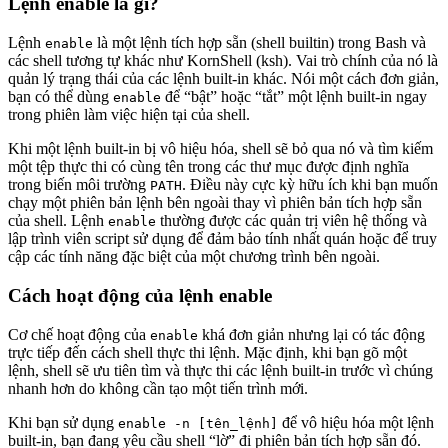
Lệnh enable là gì?
Lệnh
là một lệnh tích hợp sẵn (shell builtin) trong Bash và
enable
các shell tương tự khác như KornShell (ksh). Vai trò chính của nó là
quản lý trạng thái của các lệnh built-in khác. Nói một cách đơn giản,
bạn có thể dùng
để “bật” hoặc “tắt” một lệnh built-in ngay
enable
trong phiên làm việc hiện tại của shell.
Khi một lệnh built-in bị vô hiệu hóa, shell sẽ bỏ qua nó và tìm kiếm
một tệp thực thi có cùng tên trong các thư mục được định nghĩa
trong biến môi trường
. Điều này cực kỳ hữu ích khi bạn muốn
PATH
chạy một phiên bản lệnh bên ngoài thay vì phiên bản tích hợp sẵn
của shell. Lệnh
thường được các quản trị viên hệ thống và
enable
lập trình viên script sử dụng để đảm bảo tính nhất quán hoặc để truy
cập các tính năng đặc biệt của một chương trình bên ngoài.
Cách hoạt động của lệnh enable
Cơ chế hoạt động của
khá đơn giản nhưng lại có tác động
enable
trực tiếp đến cách shell thực thi lệnh. Mặc định, khi bạn gõ một
lệnh, shell sẽ ưu tiên tìm và thực thi các lệnh built-in trước vì chúng
nhanh hơn do không cần tạo một tiến trình mới.
Khi bạn sử dụng
để vô hiệu hóa một lệnh
enable -n [tên_lệnh]
built-in, bạn đang yêu cầu shell “lờ” đi phiên bản tích hợp sẵn đó.