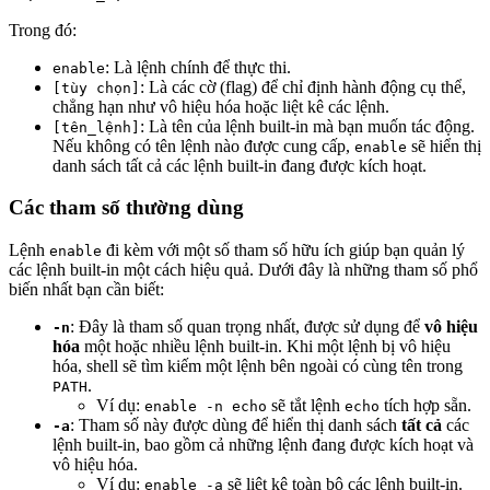
Trong đó:
: Là lệnh chính để thực thi.
enable
: Là các cờ (flag) để chỉ định hành động cụ thể,
[tùy chọn]
chẳng hạn như vô hiệu hóa hoặc liệt kê các lệnh.
: Là tên của lệnh built-in mà bạn muốn tác động.
[tên_lệnh]
Nếu không có tên lệnh nào được cung cấp,
sẽ hiển thị
enable
danh sách tất cả các lệnh built-in đang được kích hoạt.
Các tham số thường dùng
Lệnh
đi kèm với một số tham số hữu ích giúp bạn quản lý
enable
các lệnh built-in một cách hiệu quả. Dưới đây là những tham số phổ
biến nhất bạn cần biết:
: Đây là tham số quan trọng nhất, được sử dụng để
vô hiệu
-n
hóa
một hoặc nhiều lệnh built-in. Khi một lệnh bị vô hiệu
hóa, shell sẽ tìm kiếm một lệnh bên ngoài có cùng tên trong
.
PATH
Ví dụ:
sẽ tắt lệnh
tích hợp sẵn.
enable -n echo
echo
: Tham số này được dùng để hiển thị danh sách
tất cả
các
-a
lệnh built-in, bao gồm cả những lệnh đang được kích hoạt và
vô hiệu hóa.
Ví dụ:
sẽ liệt kê toàn bộ các lệnh built-in.
enable -a