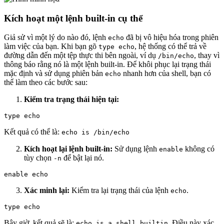
Kích hoạt một lệnh built-in cụ thể
Giả sử vì một lý do nào đó, lệnh
đã bị vô hiệu hóa trong phiên
echo
làm việc của bạn. Khi bạn gõ
, hệ thống có thể trả về
type echo
đường dẫn đến một tệp thực thi bên ngoài, ví dụ
, thay vì
/bin/echo
thông báo rằng nó là một lệnh built-in. Để khôi phục lại trạng thái
mặc định và sử dụng phiên bản
nhanh hơn của shell, bạn có
echo
thể làm theo các bước sau:
Kiểm tra trạng thái hiện tại:
Kết quả có thể là:
echo is /bin/echo
Kích hoạt lại lệnh built-in:
Sử dụng lệnh
không có
enable
tùy chọn
để bật lại nó.
-n
Xác minh lại:
Kiểm tra lại trạng thái của lệnh
.
echo
Bây giờ, kết quả sẽ là:
. Điều này xác
echo is a shell builtin