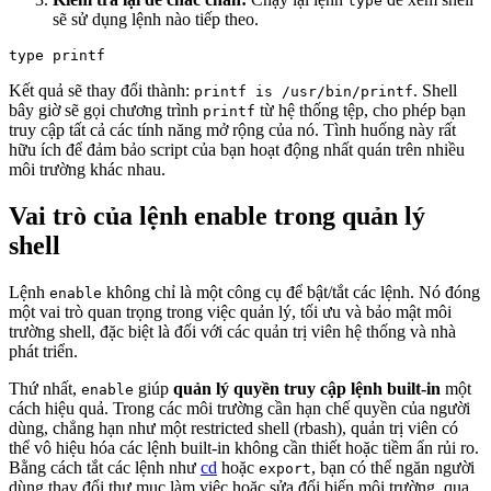
type
sẽ sử dụng lệnh nào tiếp theo.
Kết quả sẽ thay đổi thành:
. Shell
printf is /usr/bin/printf
bây giờ sẽ gọi chương trình
từ hệ thống tệp, cho phép bạn
printf
truy cập tất cả các tính năng mở rộng của nó. Tình huống này rất
hữu ích để đảm bảo script của bạn hoạt động nhất quán trên nhiều
môi trường khác nhau.
Vai trò của lệnh enable trong quản lý
shell
Lệnh
không chỉ là một công cụ để bật/tắt các lệnh. Nó đóng
enable
một vai trò quan trọng trong việc quản lý, tối ưu và bảo mật môi
trường shell, đặc biệt là đối với các quản trị viên hệ thống và nhà
phát triển.
Thứ nhất,
giúp
quản lý quyền truy cập lệnh built-in
một
enable
cách hiệu quả. Trong các môi trường cần hạn chế quyền của người
dùng, chẳng hạn như một restricted shell (rbash), quản trị viên có
thể vô hiệu hóa các lệnh built-in không cần thiết hoặc tiềm ẩn rủi ro.
Bằng cách tắt các lệnh như
cd
hoặc
, bạn có thể ngăn người
export
dùng thay đổi thư mục làm việc hoặc sửa đổi biến môi trường, qua