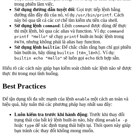
trong phiên làm việc.
Sử dụng đường dẫn tuyệt đối
: Gọi trực tiếp lệnh bằng
đường dẫn đầy đủ của nó, ví dụ
. Cách
/usr/bin/printf
này bỏ qua tất cả các cơ chế tìm kiếm ưu tiên của shell.
Sử dụng lệnh
: Lệnh
được dùng để thực
command
command
thi một lệnh, bỏ qua các alias và function. Ví dụ:
command
sẽ chạy
built-in hoặc lệnh trong
printf "Hello"
printf
, nhưng không phải là alias hay function.
PATH
Sử dụng lệnh
: Để chắc chắn rằng bạn chỉ gọi phiên
builtin
bản built-in, hãy dùng
. Ví dụ:
builtin [tên_lệnh]
sẽ luôn gọi
tích hợp sẵn.
builtin echo "Hello"
echo
Hiểu rõ các cách này giúp bạn kiểm soát chính xác lệnh nào sẽ được
thực thi trong mọi tình huống.
Best Practices
Để tận dụng tối đa sức mạnh của lệnh
một cách an toàn và
enable
hiệu quả, hãy tuân thủ các phương pháp hay nhất sau đây:
Luôn kiểm tra trước khi hành động
: Trước khi thay đổi
trạng thái của bất kỳ lệnh built-in nào, hãy dùng
enable -p
hoặc
để xác định trạng thái hiện tại. Thói quen này giúp
type
bạn tránh các thay đổi không mong muốn.