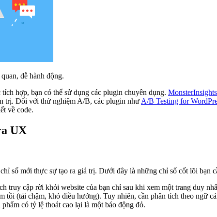
 quan, dễ hành động.
 tích hợp, bạn có thể sử dụng các plugin chuyên dụng.
MonsterInsights
n trị. Đối với thử nghiệm A/B, các plugin như
A/B Testing for WordPr
ết về code.
tra UX
 chỉ số mới thực sự tạo ra giá trị. Dưới đây là những chỉ số cốt lõi bạn 
h truy cập rời khỏi website của bạn chỉ sau khi xem một trang duy nhấ
ệm tồi (tải chậm, khó điều hướng). Tuy nhiên, cần phân tích theo ngữ cả
 phẩm có tỷ lệ thoát cao lại là một báo động đỏ.