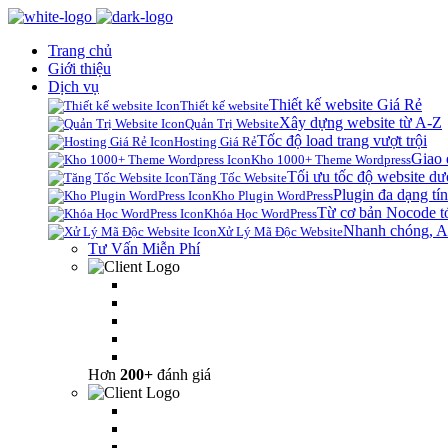
Trang chủ
Giới thiệu
Dịch vụ
Thiết kế website Giá Rẻ
Thiết kế website
Xây dựng website từ A-Z
Quản Trị Website
Tốc độ load trang vượt trội
Hosting Giá Rẻ
Giao 
Kho 1000+ Theme Wordpress
Tối ưu tốc độ website dư
Tăng Tốc Website
Plugin đa dạng tín
Kho Plugin WordPress
Từ cơ bản Nocode t
Khóa Học WordPress
Nhanh chóng, A
Xử Lý Mã Độc Website
Tư Vấn Miễn Phí
Hơn
200+
đánh giá