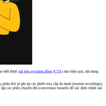
ạn biết được
nút kêu gọi hành động (CTA)
nào hiệu quả, nội dung
hân tích sẽ ghi lại các phiên truy cập ẩn danh (session recordings),
t lập các phễu chuyển đổi (conversion funnels) để xác định chính xác