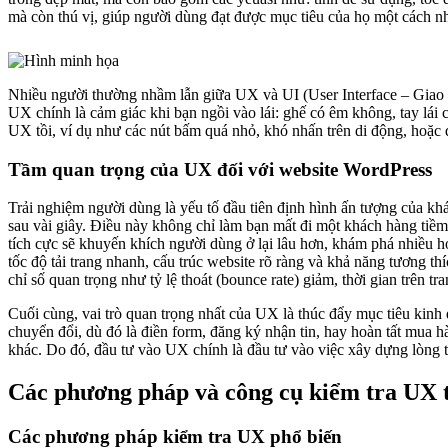
mà còn thú vị, giúp người dùng đạt được mục tiêu của họ một cách n
Nhiều người thường nhầm lẫn giữa UX và UI (User Interface – Giao 
UX chính là cảm giác khi bạn ngồi vào lái: ghế có êm không, tay lá
UX tồi, ví dụ như các nút bấm quá nhỏ, khó nhấn trên di động, hoặc q
Tầm quan trọng của UX đối với website WordPress
Trải nghiệm người dùng là yếu tố đầu tiên định hình ấn tượng của khá
sau vài giây. Điều này không chỉ làm bạn mất đi một khách hàng tiề
tích cực sẽ khuyến khích người dùng ở lại lâu hơn, khám phá nhiều hơ
tốc độ tải trang nhanh, cấu trúc website rõ ràng và khả năng tương thí
chỉ số quan trọng như tỷ lệ thoát (bounce rate) giảm, thời gian trên t
Cuối cùng, vai trò quan trọng nhất của UX là thúc đẩy mục tiêu kinh
chuyển đổi, dù đó là điền form, đăng ký nhận tin, hay hoàn tất mua h
khác. Do đó, đầu tư vào UX chính là đầu tư vào việc xây dựng lòng 
Các phương pháp và công cụ kiểm tra UX
Các phương pháp kiểm tra UX phổ biến