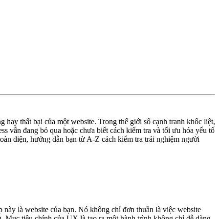
hay thất bại của một website. Trong thế giới số cạnh tranh khốc liệt,
s vẫn đang bỏ qua hoặc chưa biết cách kiểm tra và tối ưu hóa yếu tố
toàn diện, hướng dẫn bạn từ A-Z cách kiểm tra trải nghiệm người
 này là website của bạn. Nó không chỉ đơn thuần là việc website
ng. Mục tiêu chính của UX là tạo ra một hành trình không chỉ dễ dàng