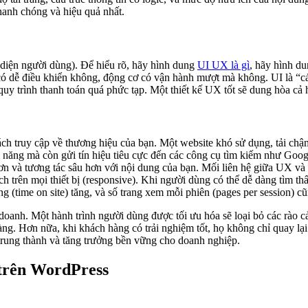
hanh chóng và hiệu quả nhất.
diện người dùng). Để hiểu rõ, hãy hình dung
UI UX là gì
, hãy hình du
i có dễ điều khiển không, động cơ có vận hành mượt mà không. UI là “
uy trình thanh toán quá phức tạp. Một thiết kế UX tốt sẽ dung hòa cả h
ch truy cập về thương hiệu của bạn. Một website khó sử dụng, tải chậm
m năng mà còn gửi tín hiệu tiêu cực đến các công cụ tìm kiếm như Goo
n và tương tác sâu hơn với nội dung của bạn. Mối liên hệ giữa UX và h
ch trên mọi thiết bị (responsive). Khi người dùng có thể dễ dàng tìm th
rang (time on site) tăng, và số trang xem mỗi phiên (pages per session) c
 doanh. Một hành trình người dùng được tối ưu hóa sẽ loại bỏ các rào c
àng. Hơn nữa, khi khách hàng có trải nghiệm tốt, họ không chỉ quay lạ
trung thành và tăng trưởng bền vững cho doanh nghiệp.
 trên WordPress