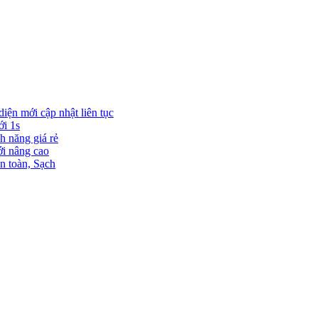
diện mới cập nhật liên tục
ới 1s
h năng giá rẻ
ới nâng cao
n toàn, Sạch