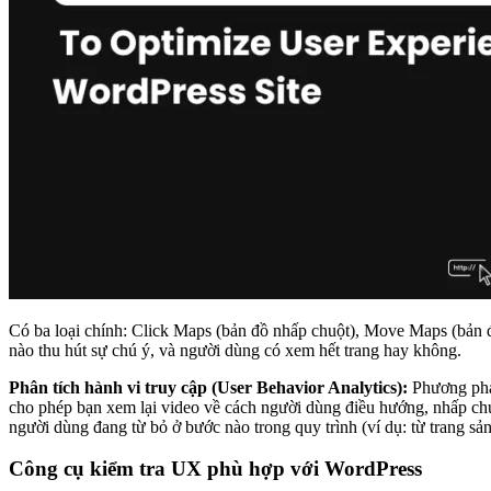
Có ba loại chính: Click Maps (bản đồ nhấp chuột), Move Maps (bản đ
nào thu hút sự chú ý, và người dùng có xem hết trang hay không.
Phân tích hành vi truy cập (User Behavior Analytics):
Phương pháp
cho phép bạn xem lại video về cách người dùng điều hướng, nhấp chuột
người dùng đang từ bỏ ở bước nào trong quy trình (ví dụ: từ trang sả
Công cụ kiểm tra UX phù hợp với WordPress