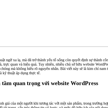
 ngữ xa lạ, mà đã trở thành yếu tố sống còn quyết định sự thành công 
, trực quan và hiệu quả. Tuy nhiên, nhiều chủ sở hữu website WordPres
nh chóng mà không hiểu rõ nguyên nhân. Bài viết này sẽ là kim chỉ nam 
 kỹ thuật áp dụng thực tế.
à tầm quan trọng với website WordPress
h giá của một người khi tương tác với một sản phẩm, trong trường hợp
ộ tải trang, cấu trúc thông tin có logic, và mức độ hữu ích của nội du