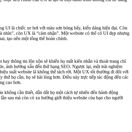
ng UI là chiếc xe hơi với màu sơn bóng bẩy, kiểu dáng hiện đại. Còn
cái nhìn”, còn UX là “cảm nhận”. Một website có thể có UI đẹp nhưng
ai, tạo nên một tổng thể hoàn chỉnh.
 hay thông tin lộn xộn sẽ khiến họ mất kiên nhẫn và thoát trang chỉ
gle, ảnh hưởng xấu đến thứ hạng SEO. Ngược lại, một trải nghiệm
iệu suất website là không thể tách rời. Một UX tốt thường đi đôi với
ấy thứ họ cần, họ sẽ hài lòng hơn. Điều này trực tiếp tác động đến các
ũng cao hơn.
ản không cần thiết, dẫn dắt họ một cách tự nhiên đến hành động
i lần sau mà còn có xu hướng giới thiệu website của bạn cho người