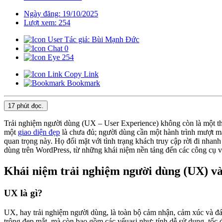
Ngày đăng: 19/10/2025
Lượt xem: 254
Tác giả: Bùi Mạnh Đức
0
254
Copy Link
Bookmark
17 phút
đọc.
Trải nghiệm người dùng (UX – User Experience) không còn là một thuật
một
giao diện đẹp
là chưa đủ; người dùng cần một hành trình mượt mà
quan trọng này. Họ đối mặt với tình trạng khách truy cập rời đi nha
dùng trên WordPress, từ những khái niệm nền tảng đến các công cụ và
Khái niệm trải nghiệm người dùng (UX) v
UX là gì?
UX, hay trải nghiệm người dùng, là toàn bộ cảm nhận, cảm xúc và đán
trông đẹp mắt, mà còn bao gồm các yếuasi như: tính dễ sử dụng, tốc đ