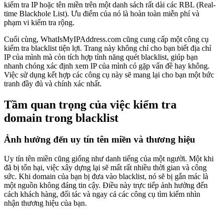
kiểm tra IP hoặc tên miền trên một danh sách rất dài các RBL (Real-
time Blackhole List). Ưu điểm của nó là hoàn toàn miễn phí và
phạm vi kiểm tra rộng.
Cuối cùng, WhatIsMyIPAddress.com cũng cung cấp một công cụ
kiểm tra blacklist tiện lợi. Trang này không chỉ cho bạn biết địa chỉ
IP của mình mà còn tích hợp tính năng quét blacklist, giúp bạn
nhanh chóng xác định xem IP của mình có gặp vấn đề hay không.
Việc sử dụng kết hợp các công cụ này sẽ mang lại cho bạn một bức
tranh đầy đủ và chính xác nhất.
Tầm quan trọng của việc kiểm tra
domain trong blacklist
Ảnh hưởng đến uy tín tên miền và thương hiệu
Uy tín tên miền cũng giống như danh tiếng của một người. Một khi
đã bị tổn hại, việc xây dựng lại sẽ mất rất nhiều thời gian và công
sức. Khi domain của bạn bị đưa vào blacklist, nó sẽ bị gắn mác là
một nguồn không đáng tin cậy. Điều này trực tiếp ảnh hưởng đến
cách khách hàng, đối tác và ngay cả các công cụ tìm kiếm nhìn
nhận thương hiệu của bạn.