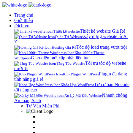
Trang chủ
Giới thiệu
Dịch vụ
Thiết kế website Giá Rẻ
Thiết kế website
Xây dựng website từ A-
Quản Trị Website
Z
Tốc độ load trang vượt trội
Hosting Giá Rẻ
Kho 1000+ Theme
Giao diện mới cập nhật liên tục
Wordpress
Tối ưu tốc độ website
Tăng Tốc Website
dưới 1s
Plugin đa dạng
Kho Plugin WordPress
tính năng giá rẻ
Từ cơ bản Nocode
Khóa Học WordPress
tới nâng cao
Nhanh chóng,
Xử Lý Mã Độc Website
An toàn, Sạch
Tư Vấn Miễn Phí