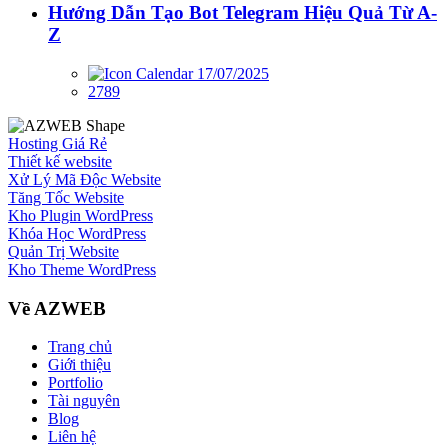
Hướng Dẫn Tạo Bot Telegram Hiệu Quả Từ A-
Z
17/07/2025
2789
Hosting Giá Rẻ
Thiết kế website
Xử Lý Mã Độc Website
Tăng Tốc Website
Kho Plugin WordPress
Khóa Học WordPress
Quản Trị Website
Kho Theme WordPress
Về AZWEB
Trang chủ
Giới thiệu
Portfolio
Tài nguyên
Blog
Liên hệ