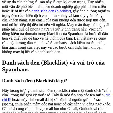
vệ uy tín của những tài sản này là cực kỳ quan trọng. Tuy nhiên,
một vấn đề phổ biến mà nhiều doanh nghiệp gặp phải là tên miền
hoặc IP bị liệt vào
danh sách đen (blacklist)
, gây ảnh hưởng nghiêm
trọng đến các chiến dịch email marketing và làm suy giảm lòng tin
của khách hàng. Khi email của bạn không đến được hộp thư đến,
mọi nỗ lực tiếp thị đều trở nên vô nghĩa. May mắn thay, có một giải
pháp hiệu quả để phòng ngừa và xử lý tình trạng này. Việc chủ
động kiểm tra domain trong blacklist của Spamhaus là bước đi đầu
tiên và thiết yếu để bảo vệ hệ thống của bạn. Bài viết này sẽ cung
cấp một hướng dẫn chi tiết về Spamhaus, cách kiểm tra tên miền,
tầm quan trọng của việc này và các bước cần thực hiện khi bạn
không may bị liệt vào danh sách đen.
Danh sách đen (Blacklist) và vai trò của
Spamhaus
Danh sách đen (Blacklist) là gì?
Hãy tưởng tượng danh sách đen (blacklist) như một danh sách “cấm
cửa” trong thế giới kỹ thuật số. Đây là một tập hợp các tên miền,
địa
chỉ IP
hoặc máy chủ email đã bị xác định là nguồn gửi thư rác
(spam), chứa phần mềm độc hại hoặc có các hành vi đáng ngờ khác.
Các nhà cung cấp dịch vụ email lớn như Gmail, Outlook và các tổ