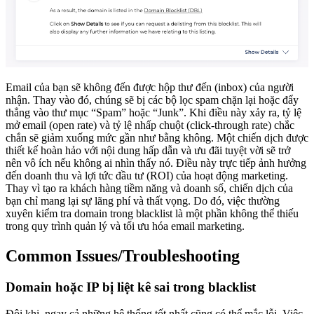
Email của bạn sẽ không đến được hộp thư đến (inbox) của người
nhận. Thay vào đó, chúng sẽ bị các bộ lọc spam chặn lại hoặc đẩy
thẳng vào thư mục “Spam” hoặc “Junk”. Khi điều này xảy ra, tỷ lệ
mở email (open rate) và tỷ lệ nhấp chuột (click-through rate) chắc
chắn sẽ giảm xuống mức gần như bằng không. Một chiến dịch được
thiết kế hoàn hảo với nội dung hấp dẫn và ưu đãi tuyệt vời sẽ trở
nên vô ích nếu không ai nhìn thấy nó. Điều này trực tiếp ảnh hưởng
đến doanh thu và lợi tức đầu tư (ROI) của hoạt động marketing.
Thay vì tạo ra khách hàng tiềm năng và doanh số, chiến dịch của
bạn chỉ mang lại sự lãng phí và thất vọng. Do đó, việc thường
xuyên kiểm tra domain trong blacklist là một phần không thể thiếu
trong quy trình quản lý và tối ưu hóa email marketing.
Common Issues/Troubleshooting
Domain hoặc IP bị liệt kê sai trong blacklist
Đôi khi, ngay cả những hệ thống tốt nhất cũng có thể mắc lỗi. Việc