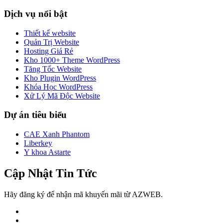
Dịch vụ nổi bật
Thiết kế website
Quản Trị Website
Hosting Giá Rẻ
Kho 1000+ Theme WordPress
Tăng Tốc Website
Kho Plugin WordPress
Khóa Học WordPress
Xử Lý Mã Độc Website
Dự án tiêu biểu
CAE Xanh Phantom
Liberkey
Y khoa Astarte
Cập Nhật Tin Tức
Hãy đăng ký để nhận mã khuyến mãi từ AZWEB.