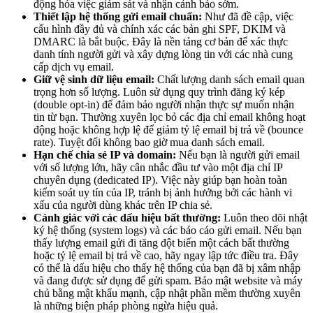
động hóa việc giám sát và nhận cảnh báo sớm.
Thiết lập hệ thống gửi email chuẩn:
Như đã đề cập, việc
cấu hình đầy đủ và chính xác các bản ghi SPF, DKIM và
DMARC là bắt buộc. Đây là nền tảng cơ bản để xác thực
danh tính người gửi và xây dựng lòng tin với các nhà cung
cấp dịch vụ email.
Giữ vệ sinh dữ liệu email:
Chất lượng danh sách email quan
trọng hơn số lượng. Luôn sử dụng quy trình đăng ký kép
(double opt-in) để đảm bảo người nhận thực sự muốn nhận
tin từ bạn. Thường xuyên lọc bỏ các địa chỉ email không hoạt
động hoặc không hợp lệ để giảm tỷ lệ email bị trả về (bounce
rate). Tuyệt đối không bao giờ mua danh sách email.
Hạn chế chia sẻ IP và domain:
Nếu bạn là người gửi email
với số lượng lớn, hãy cân nhắc đầu tư vào một địa chỉ IP
chuyên dụng (dedicated IP). Việc này giúp bạn hoàn toàn
kiểm soát uy tín của IP, tránh bị ảnh hưởng bởi các hành vi
xấu của người dùng khác trên IP chia sẻ.
Cảnh giác với các dấu hiệu bất thường:
Luôn theo dõi nhật
ký hệ thống (system logs) và các báo cáo gửi email. Nếu bạn
thấy lượng email gửi đi tăng đột biến một cách bất thường
hoặc tỷ lệ email bị trả về cao, hãy ngay lập tức điều tra. Đây
có thể là dấu hiệu cho thấy hệ thống của bạn đã bị xâm nhập
và đang được sử dụng để gửi spam. Bảo mật website và máy
chủ bằng mật khẩu mạnh, cập nhật phần mềm thường xuyên
là những biện pháp phòng ngừa hiệu quả.