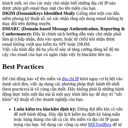
khách mời, nó cho các máy chủ nhận biết những địa chỉ IP nào
được phép gửi email thay mặt cho tên miền của bạn.
DKIM (DomainKeys Identified Mail):
Giống như một con dấu
niêm phong kỹ thuật số, nó xác nhận rằng nội dung email không bị
thay đổi trên đường truyền.
DMARC (Domain-based Message Authentication, Reporting &
Conformance):
Đây là chính sách hướng dẫn máy chủ nhận phải
làm gì (chấp nhận, đưa vào spam, hoặc từ chối) khi nhận được
email không vượt qua kiểm tra SPF hoặc DKIM.
Việc cấu hình đầy đủ ba yếu tố này sẽ tăng cường đáng kể độ tin
cậy cho email của bạn và ngăn chặn việc bị blacklist liên tục.
Best Practices
Để chủ động bảo vệ tên miền và
địa chỉ IP
khỏi nguy cơ bị liệt vào
danh sách đen, việc áp dụng các phương pháp thực hành tốt nhất
(best practices) là vô cùng cần thiết. Đây không phải là những hành
động thực hiện một lần mà là một quy trình liên tục để duy trì “sức
khỏe” kỹ thuật số cho doanh nghiệp của bạn.
Luôn kiểm tra blacklist định kỳ:
Đừng đợi đến khi có vấn
đề mới hành động. Hãy đặt lịch kiểm tra định kỳ hàng tuần
hoặc hàng tháng cho tất cả các tên miền và địa chỉ IP quan
trọng của bạn. Sử dụng các công cụ như
MXToolBox
để tự