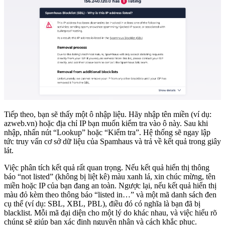
Tiếp theo, bạn sẽ thấy một ô nhập liệu. Hãy nhập tên miền (ví dụ:
azweb.vn) hoặc địa chỉ IP bạn muốn kiểm tra vào ô này. Sau khi
nhập, nhấn nút “Lookup” hoặc “Kiểm tra”. Hệ thống sẽ ngay lập
tức truy vấn cơ sở dữ liệu của Spamhaus và trả về kết quả trong giây
lát.
Việc phân tích kết quả rất quan trọng. Nếu kết quả hiển thị thông
báo “not listed” (không bị liệt kê) màu xanh lá, xin chúc mừng, tên
miền hoặc IP của bạn đang an toàn. Ngược lại, nếu kết quả hiển thị
màu đỏ kèm theo thông báo “listed in…” và một mã danh sách đen
cụ thể (ví dụ: SBL, XBL, PBL), điều đó có nghĩa là bạn đã bị
blacklist. Mỗi mã đại diện cho một lý do khác nhau, và việc hiểu rõ
chúng sẽ giúp bạn xác định nguyên nhân và cách khắc phục.