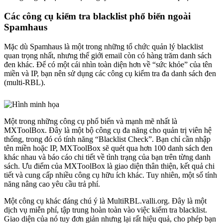
Các công cụ kiểm tra blacklist phổ biến ngoài
Spamhaus
Mặc dù Spamhaus là một trong những tổ chức quản lý blacklist
quan trọng nhất, nhưng thế giới email còn có hàng trăm danh sách
đen khác. Để có một cái nhìn toàn diện hơn về “sức khỏe” của tên
miền và IP, bạn nên sử dụng các công cụ kiểm tra đa danh sách đen
(multi-RBL).
Một trong những công cụ phổ biến và mạnh mẽ nhất là
MXToolBox. Đây là một bộ công cụ đa năng cho quản trị viên hệ
thống, trong đó có tính năng “Blacklist Check”. Bạn chỉ cần nhập
tên miền hoặc IP, MXToolBox sẽ quét qua hơn 100 danh sách đen
khác nhau và báo cáo chi tiết về tình trạng của bạn trên từng danh
sách. Ưu điểm của MXToolBox là giao diện thân thiện, kết quả chi
tiết và cung cấp nhiều công cụ hữu ích khác. Tuy nhiên, một số tính
năng nâng cao yêu cầu trả phí.
Một công cụ khác đáng chú ý là MultiRBL.valli.org. Đây là một
dịch vụ miễn phí, tập trung hoàn toàn vào việc kiểm tra blacklist.
Giao diện của nó tuy đơn giản nhưng lại rất hiệu quả, cho phép bạn