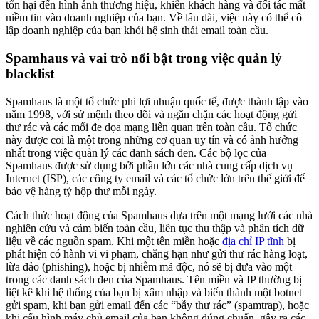
tổn hại đến hình ảnh thương hiệu, khiến khách hàng và đối tác mất
niềm tin vào doanh nghiệp của bạn. Về lâu dài, việc này có thể cô
lập doanh nghiệp của bạn khỏi hệ sinh thái email toàn cầu.
Spamhaus và vai trò nổi bật trong việc quản lý
blacklist
Spamhaus là một tổ chức phi lợi nhuận quốc tế, được thành lập vào
năm 1998, với sứ mệnh theo dõi và ngăn chặn các hoạt động gửi
thư rác và các mối đe dọa mạng liên quan trên toàn cầu. Tổ chức
này được coi là một trong những cơ quan uy tín và có ảnh hưởng
nhất trong việc quản lý các danh sách đen. Các bộ lọc của
Spamhaus được sử dụng bởi phần lớn các nhà cung cấp dịch vụ
Internet (ISP), các công ty email và các tổ chức lớn trên thế giới để
bảo vệ hàng tỷ hộp thư mỗi ngày.
Cách thức hoạt động của Spamhaus dựa trên một mạng lưới các nhà
nghiên cứu và cảm biến toàn cầu, liên tục thu thập và phân tích dữ
liệu về các nguồn spam. Khi một tên miền hoặc
địa chỉ IP tĩnh
bị
phát hiện có hành vi vi phạm, chẳng hạn như gửi thư rác hàng loạt,
lừa đảo (phishing), hoặc bị nhiễm mã độc, nó sẽ bị đưa vào một
trong các danh sách đen của Spamhaus. Tên miền và IP thường bị
liệt kê khi hệ thống của bạn bị xâm nhập và biến thành một botnet
gửi spam, khi bạn gửi email đến các “bẫy thư rác” (spamtrap), hoặc
khi cấu hình máy chủ email của bạn không đúng chuẩn, gây ra các