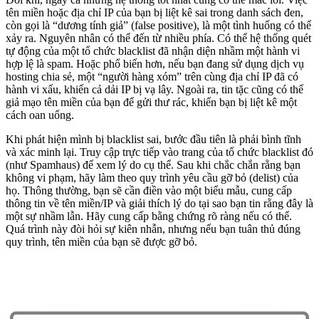
tên miền hoặc địa chỉ IP của bạn bị liệt kê sai trong danh sách đen,
còn gọi là “dương tính giả” (false positive), là một tình huống có thể
xảy ra. Nguyên nhân có thể đến từ nhiều phía. Có thể hệ thống quét
tự động của một tổ chức blacklist đã nhận diện nhầm một hành vi
hợp lệ là spam. Hoặc phổ biến hơn, nếu bạn đang sử dụng dịch vụ
hosting chia sẻ, một “người hàng xóm” trên cùng địa chỉ IP đã có
hành vi xấu, khiến cả dải IP bị vạ lây. Ngoài ra, tin tặc cũng có thể
giả mạo tên miền của bạn để gửi thư rác, khiến bạn bị liệt kê một
cách oan uổng.
Khi phát hiện mình bị blacklist sai, bước đầu tiên là phải bình tĩnh
và xác minh lại. Truy cập trực tiếp vào trang của tổ chức blacklist đó
(như Spamhaus) để xem lý do cụ thể. Sau khi chắc chắn rằng bạn
không vi phạm, hãy làm theo quy trình yêu cầu gỡ bỏ (delist) của
họ. Thông thường, bạn sẽ cần điền vào một biểu mẫu, cung cấp
thông tin về tên miền/IP và giải thích lý do tại sao bạn tin rằng đây là
một sự nhầm lẫn. Hãy cung cấp bằng chứng rõ ràng nếu có thể.
Quá trình này đòi hỏi sự kiên nhẫn, nhưng nếu bạn tuân thủ đúng
quy trình, tên miền của bạn sẽ được gỡ bỏ.