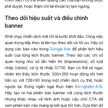
chính sách có thể khiến quảng cáo của bạn không được
phê duyệt, hoặc thậm chí tài khoản bị tạm ngưng.
Theo dõi hiệu suất và điều chỉnh
banner
Khởi chạy chiến dịch mới chỉ là bước khởi đầu. Công việc
quan trọng tiếp theo là liên tục theo dõi và tối ưu. Hãy sử
dụng các báo cáo trong
Google Ads
để phân tích hiệu
suất của từng kích thước banner. Theo dõi các chỉ số
quan trọng như số lần hiển thị (impressions), số lượt
nhấp (clicks), và tỷ lệ nhấp (CTR). Bạn có thể sẽ ngạc
nhiên khi thấy kích thước 300×250 hoạt động tốt hơn
hẳn so với 728×90 trong một chiến dịch cụ thể, hoặc
ngược lại. Đừng ngần ngại thực hiện
thử nghiệm A/B
.
Hãy tạo ra hai phiên bản banner với cùng kích thước
nhưng khác nhau về hình ảnh hoặc câu chữ CTA để
xem phiên bản nào mang lại kết quả tốt hơn. Dựa trên dữ