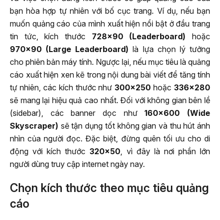
bạn hòa hợp tự nhiên với bố cục trang. Ví dụ, nếu bạn
muốn quảng cáo của mình xuất hiện nổi bật ở đầu trang
tin tức, kích thước
728×90 (Leaderboard)
hoặc
970×90 (Large Leaderboard)
là lựa chọn lý tưởng
cho phiên bản máy tính. Ngược lại, nếu mục tiêu là quảng
cáo xuất hiện xen kẽ trong nội dung bài viết để tăng tính
tự nhiên, các kích thước như
300×250
hoặc
336×280
sẽ mang lại hiệu quả cao nhất. Đối với không gian bên lề
(sidebar), các banner dọc như
160×600 (Wide
Skyscraper)
sẽ tận dụng tốt không gian và thu hút ánh
nhìn của người đọc. Đặc biệt, đừng quên tối ưu cho di
động với kích thước
320×50
, vì đây là nơi phần lớn
người dùng truy cập internet ngày nay.
Chọn kích thước theo mục tiêu quảng
cáo