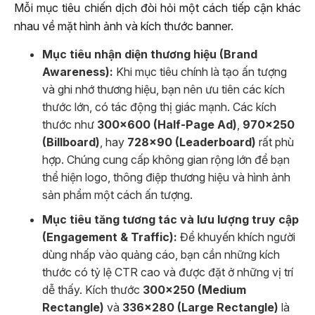
Mỗi mục tiêu chiến dịch đòi hỏi một cách tiếp cận khác
nhau về mặt hình ảnh và kích thước banner.
Mục tiêu nhận diện thương hiệu (Brand
Awareness):
Khi mục tiêu chính là tạo ấn tượng
và ghi nhớ thương hiệu, bạn nên ưu tiên các kích
thước lớn, có tác động thị giác mạnh. Các kích
thước như
300×600 (Half-Page Ad)
,
970×250
(Billboard)
, hay
728×90 (Leaderboard)
rất phù
hợp. Chúng cung cấp không gian rộng lớn để bạn
thể hiện logo, thông điệp thương hiệu và hình ảnh
sản phẩm một cách ấn tượng.
Mục tiêu tăng tương tác và lưu lượng truy cập
(Engagement & Traffic):
Để khuyến khích người
dùng nhấp vào quảng cáo, bạn cần những kích
thước có tỷ lệ CTR cao và được đặt ở những vị trí
dễ thấy. Kích thước
300×250 (Medium
Rectangle)
và
336×280 (Large Rectangle)
là