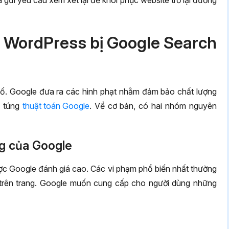
 và gửi yêu cầu xem xét lại để khôi phục website trở lại đường
 WordPress bị Google Search
cố. Google đưa ra các hình phạt nhằm đảm bảo chất lượng
o túng
thuật toán Google
. Về cơ bản, có hai nhóm nguyên
ng của Google
ợc Google đánh giá cao. Các vi phạm phổ biến nhất thường
g trên trang. Google muốn cung cấp cho người dùng những