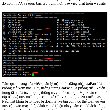
do con người và giúp bạn tập trung hơn vào việc phát triển website.
Tầm quan trọng của việc quản lý mật khẩu đăng nhập aaPanel là
không thể xem nhẹ. Hãy tưởng tượng aaPanel là phòng điều khiển
trung tâm của toàn bộ hệ thống máy chủ của bạn. Mật khẩu chính là
lớp bảo vệ duy nhất ngăn cách kẻ xấu với phòng điều khiển này.
Nếu mật khẩu bị lộ hoặc bị đoán ra, kẻ tấn công có thể toàn quyền
truy cập vào máy chủ, đánh cắp dữ liệu nhạy cảm của khách hàng,