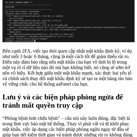
Bên cạnh 2FA, việc tạo thói quen cập nhật mật khẩu định kỳ, ví dụ
như mỗi 3 hoặc 6 tháng, cũng là một cách tốt để giảm thiểu rủi ro.
Điều này đảm bảo rằng nếu mật khẩu của bạn vô tình bị lộ trong
một vụ rò rỉ dữ liệu nào đó mà bạn không biết, nó cũng sẽ sớm trở
nên vô hiệu. Kết hợp giữa một mật khẩu mạnh, xác thực hai yếu tố
và chính sách thay đổi mật khẩu định kỳ sẽ tạo ra một hàng rào bảo
vệ vững chắc cho hệ thống aaPanel của bạn.
Lưu ý và các biện pháp phòng ngừa để
tránh mất quyền truy cập
“Phòng bệnh hơn chữa bệnh” – câu nói này luôn đúng, đặc biệt là
trong lĩnh vực bảo mật hệ thống. Thay vì phải vất vả đi khôi phục
mật khẩu, việc áp dụng các biện pháp phòng ngừa ngay từ đầu sẽ
giúp bạn tiết kiệm thời gian và tránh được những rủi ro không đáng