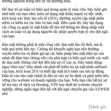
hưởng nghiêm trọng đến uy tín thương hiệu.
Để duy trì an toàn và hiệu quả trong quản lý máy chủ, hãy luôn ghi
nhớ một vài mẹo nhỏ: luôn sử dụng mật khẩu mạnh và độc nhất,
kích hoạt xác thực hai yếu tố (2FA), thường xuyên cập nhật phần
mềm và kiểm tra các bản vá bảo mật. Bên cạnh đó, hãy tận dụng
các công cụ quản lý mật khẩu để lưu trữ thông tin đăng nhập một
cách an toàn và áp dụng nguyên tắc phân quyền hợp lý cho đội ngũ
của bạn.
Bảo mật không phải là một công việc làm một lần rồi thôi, mà là
một quá trình liên tục. Chúng tôi khuyến nghị bạn nên thường
xuyên kiểm tra và đánh giá lại các biện pháp bảo mật hiện tại của
mình để đảm bảo chúng vẫn còn phù hợp và hiệu quả trước các mối
đe dọa mới. Đừng chờ đợi đến khi sự cố xảy ra. Hãy hành động
ngay hôm nay! Hãy dành vài phút để kiểm tra lại mật khẩu aaPanel
của bạn, kích hoạt 2FA và thiết lập một lịch trình sao lưu tự động.
Đầu tư vào bảo mật chính là đầu tư vào sự ổn định và phát triển bền
vững cho website và doanh nghiệp của bạn. Nếu bạn cần bất kỳ sự
hỗ trợ nào về dịch vụ Hosting, VPS hay thiết kế website chuyên
nghiệp, đừng ngần ngại liên hệ với đội ngũ chuyên gia của AZWEB
nhé
Đánh giá