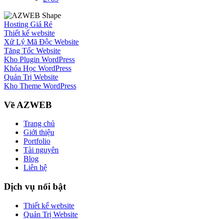
Hosting Giá Rẻ
Thiết kế website
Xử Lý Mã Độc Website
Tăng Tốc Website
Kho Plugin WordPress
Khóa Học WordPress
Quản Trị Website
Kho Theme WordPress
Về AZWEB
Trang chủ
Giới thiệu
Portfolio
Tài nguyên
Blog
Liên hệ
Dịch vụ nổi bật
Thiết kế website
Quản Trị Website