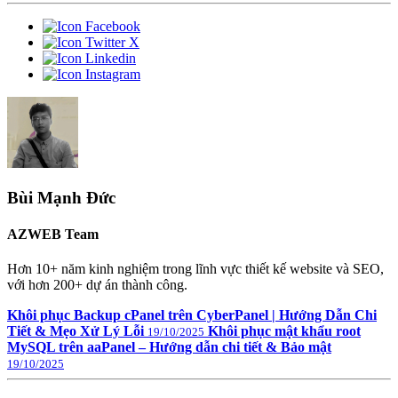
Bùi Mạnh Đức
AZWEB Team
Hơn 10+ năm kinh nghiệm trong lĩnh vực thiết kế website và SEO,
với hơn 200+ dự án thành công.
Khôi phục Backup cPanel trên CyberPanel | Hướng Dẫn Chi
Tiết & Mẹo Xử Lý Lỗi
Khôi phục mật khẩu root
19/10/2025
MySQL trên aaPanel – Hướng dẫn chi tiết & Bảo mật
19/10/2025