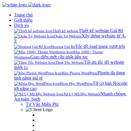
Trang chủ
Giới thiệu
Dịch vụ
Thiết kế website Giá Rẻ
Thiết kế website
Xây dựng website từ A-
Quản Trị Website
Z
Tốc độ load trang vượt trội
Hosting Giá Rẻ
Kho 1000+ Theme
Giao diện mới cập nhật liên tục
Wordpress
Tối ưu tốc độ website
Tăng Tốc Website
dưới 1s
Plugin đa dạng
Kho Plugin WordPress
tính năng giá rẻ
Từ cơ bản Nocode
Khóa Học WordPress
tới nâng cao
Nhanh chóng,
Xử Lý Mã Độc Website
An toàn, Sạch
Tư Vấn Miễn Phí