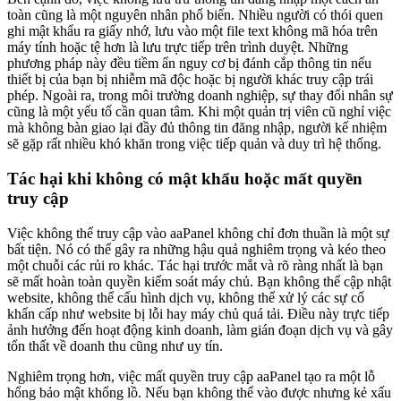
toàn cũng là một nguyên nhân phổ biến. Nhiều người có thói quen
ghi mật khẩu ra giấy nhớ, lưu vào một file text không mã hóa trên
máy tính hoặc tệ hơn là lưu trực tiếp trên trình duyệt. Những
phương pháp này đều tiềm ẩn nguy cơ bị đánh cắp thông tin nếu
thiết bị của bạn bị nhiễm mã độc hoặc bị người khác truy cập trái
phép. Ngoài ra, trong môi trường doanh nghiệp, sự thay đổi nhân sự
cũng là một yếu tố cần quan tâm. Khi một quản trị viên cũ nghỉ việc
mà không bàn giao lại đầy đủ thông tin đăng nhập, người kế nhiệm
sẽ gặp rất nhiều khó khăn trong việc tiếp quản và duy trì hệ thống.
Tác hại khi không có mật khẩu hoặc mất quyền
truy cập
Việc không thể truy cập vào aaPanel không chỉ đơn thuần là một sự
bất tiện. Nó có thể gây ra những hậu quả nghiêm trọng và kéo theo
một chuỗi các rủi ro khác. Tác hại trước mắt và rõ ràng nhất là bạn
sẽ mất hoàn toàn quyền kiểm soát máy chủ. Bạn không thể cập nhật
website, không thể cấu hình dịch vụ, không thể xử lý các sự cố
khẩn cấp như website bị lỗi hay máy chủ quá tải. Điều này trực tiếp
ảnh hưởng đến hoạt động kinh doanh, làm gián đoạn dịch vụ và gây
tổn thất về doanh thu cũng như uy tín.
Nghiêm trọng hơn, việc mất quyền truy cập aaPanel tạo ra một lỗ
hổng bảo mật khổng lồ. Nếu bạn không thể vào được nhưng kẻ xấu