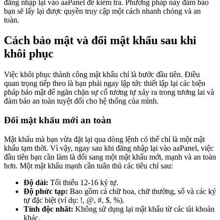
đăng nhập lại vào aaPanel để kiểm tra. Phương pháp này đảm bảo
bạn sẽ lấy lại được quyền truy cập một cách nhanh chóng và an
toàn.
Cách bảo mật và đổi mật khẩu sau khi
khôi phục
Việc khôi phục thành công mật khẩu chỉ là bước đầu tiên. Điều
quan trọng tiếp theo là bạn phải ngay lập tức thiết lập lại các biện
pháp bảo mật để ngăn chặn sự cố tương tự xảy ra trong tương lai và
đảm bảo an toàn tuyệt đối cho hệ thống của mình.
Đổi mật khẩu mới an toàn
Mật khẩu mà bạn vừa đặt lại qua dòng lệnh có thể chỉ là một mật
khẩu tạm thời. Vì vậy, ngay sau khi đăng nhập lại vào aaPanel, việc
đầu tiên bạn cần làm là đổi sang một mật khẩu mới, mạnh và an toàn
hơn. Một mật khẩu mạnh cần tuân thủ các tiêu chí sau:
Độ dài:
Tối thiểu 12-16 ký tự.
Độ phức tạp:
Bao gồm cả chữ hoa, chữ thường, số và các ký
tự đặc biệt (ví dụ: !, @, #, $, %).
Tính độc nhất:
Không sử dụng lại mật khẩu từ các tài khoản
khác.