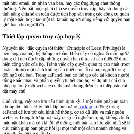
mật như email, tin nhắn văn bản, hay các ứng dụng chat thông
thường. Nếu bắt buộc phải chia sẻ quyền truy cập, hãy sử dụng các
tính năng chia sẻ an toàn được tích hợp sẵn trong các công cụ quản
lý mật khẩu hoặc tạo một tài khoản người dùng riêng với quyền hạn
giới hạn cho người đó.
Thiết lập quyền truy cập hợp lý
Nguyên tắc “đặc quyền tối thiểu” (Principle of Least Privilege) là
nền tảng của một hệ thống an toàn. Điều này có nghĩa là mỗi người
dùng chỉ nên được cấp những quyền hạn thực sự cần thiết để thực
hiện công việc của họ. Tránh việc cấp quyền quản trị cao nhất (root
hoặc admin) một cách không cần thiết cho tất cả mọi người trong
đội ngũ của bạn. Trong aaPanel, bạn có thể tạo các tài khoản người
dùng khác nhau và phân quyền chi tiết cho họ, ví dụ như chỉ cho
phép quản lý một website cụ thể mà không được can thiệp vào cài
đặt máy chủ.
Cuối cùng, việc sao lưu cấu hình định kỳ là một biện pháp an toàn
không thể thiếu. Hãy thiết lập tính năng
backup
tự động trong
aaPanel để lưu trữ cấu hình hệ thống, cơ sở dữ liệu và mã nguồn
website. Trong trường hợp xảy ra sự cố nghiêm trọng, không chỉ là
mất mật khẩu mà còn là lỗi hệ thống, một bản sao lưu gần nhất sẽ là
cứu cánh giúp bạn phục hồi lại mọi thứ một cách nhanh chóng và
giảm thiểu thiệt hại tối đa.