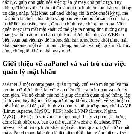
đắc lực, giúp đơn giản hóa việc quản lý máy chủ phức tạp. Tuy
nhiên, đi kèm với sự tiện lợi đó là một trách nhiệm lớn: bảo vệ thông
tin đăng nhập. Mật khẩu aaPanel không chỉ là một chuỗi ký tự, mà
nó chính là chiếc chìa khóa vàng bảo vệ toàn bộ tài sản số của bạn,
từ dữ liệu website, email, đến cấu hình máy chủ quan trọng. Việc
quên hoặc làm mất mật khẩu có thể gây ra những tình huống căng
thẳng và tiềm ẩn rủi ro bảo mật. Hiểu được điều đó, AZWEB đã
biên soạn bài viết này để hướng dẫn bạn từng bước khôi phục mật
khẩu aaPanel một cách nhanh chóng, an toàn và hiệu quả nhất. Hãy
cùng chúng tôi khám phá ngay nhé!
Giới thiệu về aaPanel và vai trò của việc
quản lý mật khẩu
aaPanel là một control panel quản trị máy chủ web miễn phí và mã
nguồn mở, được thiết kế với giao diện đồ họa trực quan và cực kỳ
đơn giản. Vai trò chính của nó là giúp các nhà quản trị hệ thống, lập
trình viên, hay thậm chí là người dùng không chuyên về kỹ thuật có
thể dễ dàng cài đặt, cấu hình và quản lý môi trường máy chủ LAMP
(Linux, Apache, MySQL, PHP) hoặc LNMP (Linux, Nginx,
MySQL, PHP) chỉ với vài cú nhấp chuột. Thay vì phải gõ những
dòng lệnh phức tạp, bạn có thể quản lý website, database, FTP,
firewall và nhiều dịch vụ khác một cách trực quan. Lợi ích lớn nhất
mà aaPanel mang lại chính là tiết kiệm thời gian, giảm thiểu sai sót