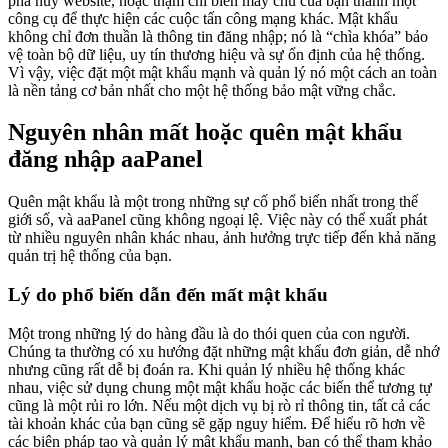
phá hủy website, hoặc thậm chí biến máy chủ của bạn thành một
công cụ để thực hiện các cuộc tấn công mạng khác. Mật khẩu
không chỉ đơn thuần là thông tin đăng nhập; nó là “chìa khóa” bảo
vệ toàn bộ dữ liệu, uy tín thương hiệu và sự ổn định của hệ thống.
Vì vậy, việc đặt một mật khẩu mạnh và quản lý nó một cách an toàn
là nền tảng cơ bản nhất cho một hệ thống bảo mật vững chắc.
Nguyên nhân mất hoặc quên mật khẩu
đăng nhập aaPanel
Quên mật khẩu là một trong những sự cố phổ biến nhất trong thế
giới số, và aaPanel cũng không ngoại lệ. Việc này có thể xuất phát
từ nhiều nguyên nhân khác nhau, ảnh hưởng trực tiếp đến khả năng
quản trị hệ thống của bạn.
Lý do phổ biến dẫn đến mất mật khẩu
Một trong những lý do hàng đầu là do thói quen của con người.
Chúng ta thường có xu hướng đặt những mật khẩu đơn giản, dễ nhớ
nhưng cũng rất dễ bị đoán ra. Khi quản lý nhiều hệ thống khác
nhau, việc sử dụng chung một mật khẩu hoặc các biến thể tương tự
cũng là một rủi ro lớn. Nếu một dịch vụ bị rò rỉ thông tin, tất cả các
tài khoản khác của bạn cũng sẽ gặp nguy hiểm. Để hiểu rõ hơn về
các biện pháp tạo và quản lý mật khẩu mạnh, bạn có thể tham khảo