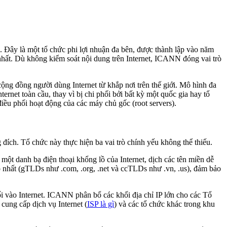
”. Đây là một tổ chức phi lợi nhuận đa bên, được thành lập vào năm
nhất. Dù không kiểm soát nội dung trên Internet, ICANN đóng vai trò
ng đồng người dùng Internet từ khắp nơi trên thế giới. Mô hình đa
net toàn cầu, thay vì bị chi phối bởi bất kỳ một quốc gia hay tổ
iều phối hoạt động của các máy chủ gốc (root servers).
đích. Tổ chức này thực hiện ba vai trò chính yếu không thể thiếu.
ột danh bạ điện thoại khổng lồ của Internet, dịch các tên miền dễ
o nhất (gTLDs như .com, .org, .net và ccTLDs như .vn, .us), đảm bảo
ối vào Internet. ICANN phân bổ các khối địa chỉ IP lớn cho các Tổ
cung cấp dịch vụ Internet (
ISP là gì
) và các tổ chức khác trong khu