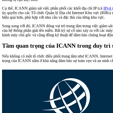
Cụ thể, ICANN giám sát việc phân phối các khối địa chỉ IP (cả
IPv4 
ủy quyền cho các Tổ chức Quản lý Địa chỉ Internet Khu vực (RIRs
hiệu quả hơn, phù hợp với nhu cầu và đặc thù của từng khu vực.
Song song với đó, ICANN đóng vai trò trung tâm trong việc giám sát
của hệ thống phân giải tên miền. Bất kỳ sự cố nào xảy ra với các má
hành máy chủ gốc và cộng đồng kỹ thuật để đảm bảo chúng hoạt động 
Tầm quan trọng của ICANN trong duy trì s
Nếu không có một tổ chức điều phối trung tâm như ICANN, Internet có
trọng của ICANN nằm ở khả năng đảm bảo sự toàn vẹn và an ninh cho 