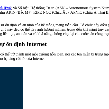
và IPv6
) và Số hiệu Hệ thống Tự trị (ASN – Autonomous System Numb
) như ARIN (Bắc Mỹ), RIPE NCC (Châu Âu), APNIC (Châu Á-Thái Bình
 sự ổn định và an ninh của hệ thống mạng toàn cầu. Tổ chức này điều p
y chủ này đều có thể gây ảnh hưởng nghiêm trọng đến khả năng truy cập
liên tục, an toàn và có khả năng chống chọi lại các cuộc tấn công mạ
ự ổn định Internet
 thể trở thành một môi trường hỗn loạn, nơi các tên miền bị trùng lặp
hạ tầng cốt lõi của Internet.