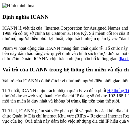
Định nghĩa ICANN
ICANN là viết tắt của “Internet Corporation for Assigned Names and 
1998 và có trụ sở chính tại California, Hoa Kỳ. Sứ mệnh cốt lõi của
như một người điều phối kỹ thuật, chịu trách nhiệm quản lý các “danh
Phạm vi hoạt động của ICANN mang tính chất quốc tế. Tổ chức này là
bên này đảm bảo rằng các quyết định và chính sách được đưa ra một c
chức đơn lẻ nào. ICANN chịu trách nhiệm phân bổ không gian
địa c
Vai trò của ICANN trong hệ thống tên miền và địa ch
Vai trò của ICANN có thể được ví như một người điều phối giao thông
Thứ nhất, ICANN chịu trách nhiệm quản lý và điều phối
Hệ thống T
nhớ (ví dụ: azweb.vn) thành các địa chỉ IP dạng số (ví dụ: 192.168.
mỗi tên miền là duy nhất và không bị trùng lặp trên toàn thế giới.
Thứ hai, ICANN giám sát việc phân phối và quản lý các khối địa chỉ 
chức Quản lý Địa chỉ Internet Khu vực (RIRs – Regional Internet Regi
vực của họ. Quá trình này đảm bảo việc sử dụng địa chỉ IP hiệu quả 