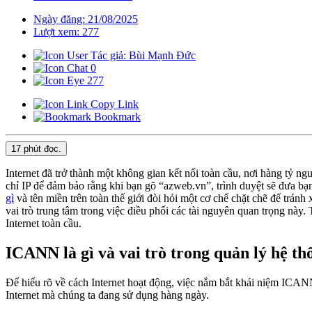
Ngày đăng: 21/08/2025
Lượt xem: 277
Tác giả: Bùi Mạnh Đức
0
277
Copy Link
Bookmark
17 phút
đọc.
Internet đã trở thành một không gian kết nối toàn cầu, nơi hàng tỷ ng
chỉ IP để đảm bảo rằng khi bạn gõ “azweb.vn”, trình duyệt sẽ đưa bạn
gì
và tên miền trên toàn thế giới đòi hỏi một cơ chế chặt chẽ để trán
vai trò trung tâm trong việc điều phối các tài nguyên quan trọng này
Internet toàn cầu.
ICANN là gì và vai trò trong quản lý hệ th
Để hiểu rõ về cách Internet hoạt động, việc nắm bắt khái niệm ICANN
Internet mà chúng ta đang sử dụng hàng ngày.