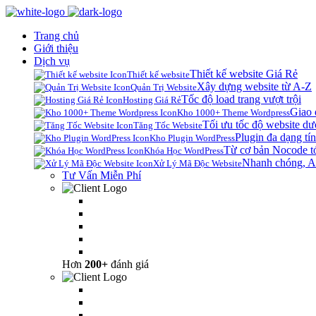
Trang chủ
Giới thiệu
Dịch vụ
Thiết kế website Giá Rẻ
Thiết kế website
Xây dựng website từ A-Z
Quản Trị Website
Tốc độ load trang vượt trội
Hosting Giá Rẻ
Giao 
Kho 1000+ Theme Wordpress
Tối ưu tốc độ website dư
Tăng Tốc Website
Plugin đa dạng tín
Kho Plugin WordPress
Từ cơ bản Nocode t
Khóa Học WordPress
Nhanh chóng, A
Xử Lý Mã Độc Website
Tư Vấn Miễn Phí
Hơn
200+
đánh giá