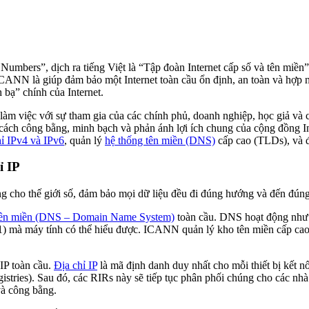
Numbers”, dịch ra tiếng Việt là “Tập đoàn Internet cấp số và tên miền
 ICANN là giúp đảm bảo một Internet toàn cầu ổn định, an toàn và hợp 
 bạ” chính của Internet.
m việc với sự tham gia của các chính phủ, doanh nghiệp, học giả và cộ
ách công bằng, minh bạch và phản ánh lợi ích chung của cộng đồng Inter
hỉ IPv4 và IPv6
, quản lý
hệ thống tên miền (DNS)
cấp cao (TLDs), và đ
ỉ IP
 cho thế giới số, đảm bảo mọi dữ liệu đều đi đúng hướng và đến đúng 
ên miền (DNS – Domain Name System)
toàn cầu. DNS hoạt động như m
1.1) mà máy tính có thể hiểu được. ICANN quản lý kho tên miền cấp ca
IP toàn cầu.
Địa chỉ IP
là mã định danh duy nhất cho mỗi thiết bị kết n
stries). Sau đó, các RIRs này sẽ tiếp tục phân phối chúng cho các nhà 
và công bằng.