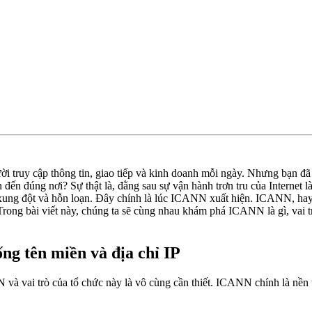
ười truy cập thông tin, giao tiếp và kinh doanh mỗi ngày. Nhưng bạn đã 
 đến đúng nơi? Sự thật là, đằng sau sự vận hành trơn tru của Internet 
h xung đột và hỗn loạn. Đây chính là lúc ICANN xuất hiện. ICANN, hay 
. Trong bài viết này, chúng ta sẽ cùng nhau khám phá ICANN là gì, vai 
ống tên miền và địa chỉ IP
 và vai trò của tổ chức này là vô cùng cần thiết. ICANN chính là nền