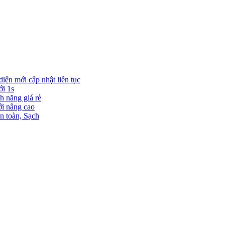
diện mới cập nhật liên tục
ới 1s
h năng giá rẻ
ới nâng cao
n toàn, Sạch