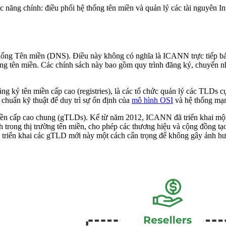
năng chính: điều phối hệ thống tên miền và quản lý các tài nguyên I
hống Tên miền (DNS). Điều này không có nghĩa là ICANN trực tiếp b
ống tên miền. Các chính sách này bao gồm quy trình đăng ký, chuyển nh
 ký tên miền cấp cao (registries), là các tổ chức quản lý các TLDs cụ 
chuẩn kỹ thuật để duy trì sự ổn định của
mô hình OSI
và hệ thống mạ
miền cấp cao chung (gTLDs). Kể từ năm 2012, ICANN đã triển khai một
anh trong thị trường tên miền, cho phép các thương hiệu và cộng đồng 
 triển khai các gTLD mới này một cách cẩn trọng để không gây ảnh hưở