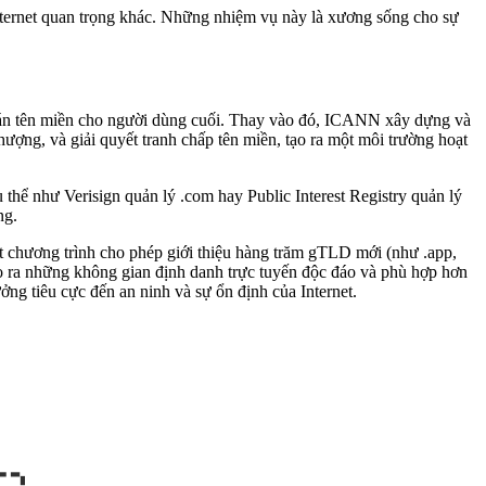
nternet quan trọng khác. Những nhiệm vụ này là xương sống cho sự
án tên miền cho người dùng cuối. Thay vào đó, ICANN xây dựng và
ượng, và giải quyết tranh chấp tên miền, tạo ra một môi trường hoạt
thể như Verisign quản lý .com hay Public Interest Registry quản lý
ng.
 chương trình cho phép giới thiệu hàng trăm gTLD mới (như .app,
tạo ra những không gian định danh trực tuyến độc đáo và phù hợp hơn
ng tiêu cực đến an ninh và sự ổn định của Internet.