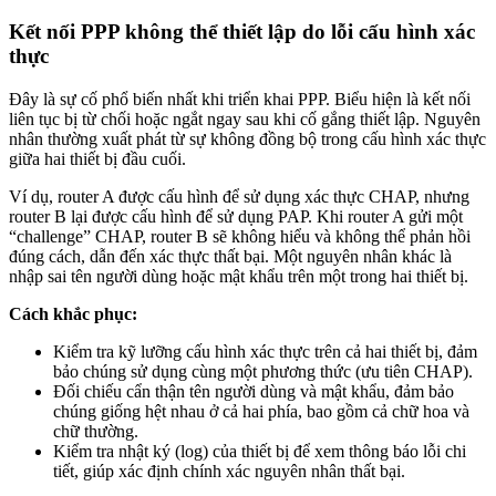
Kết nối PPP không thể thiết lập do lỗi cấu hình xác
thực
Đây là sự cố phổ biến nhất khi triển khai PPP. Biểu hiện là kết nối
liên tục bị từ chối hoặc ngắt ngay sau khi cố gắng thiết lập. Nguyên
nhân thường xuất phát từ sự không đồng bộ trong cấu hình xác thực
giữa hai thiết bị đầu cuối.
Ví dụ, router A được cấu hình để sử dụng xác thực CHAP, nhưng
router B lại được cấu hình để sử dụng PAP. Khi router A gửi một
“challenge” CHAP, router B sẽ không hiểu và không thể phản hồi
đúng cách, dẫn đến xác thực thất bại. Một nguyên nhân khác là
nhập sai tên người dùng hoặc mật khẩu trên một trong hai thiết bị.
Cách khắc phục:
Kiểm tra kỹ lưỡng cấu hình xác thực trên cả hai thiết bị, đảm
bảo chúng sử dụng cùng một phương thức (ưu tiên CHAP).
Đối chiếu cẩn thận tên người dùng và mật khẩu, đảm bảo
chúng giống hệt nhau ở cả hai phía, bao gồm cả chữ hoa và
chữ thường.
Kiểm tra nhật ký (log) của thiết bị để xem thông báo lỗi chi
tiết, giúp xác định chính xác nguyên nhân thất bại.