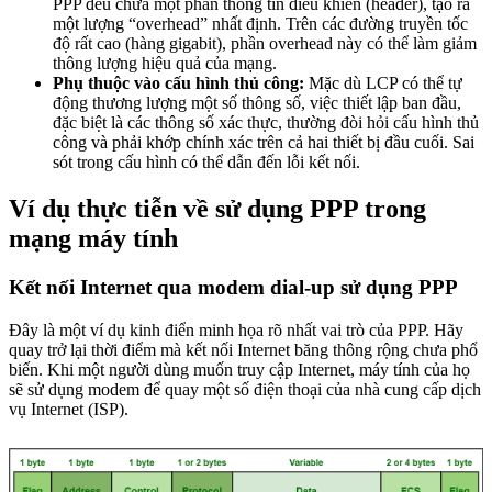
PPP đều chứa một phần thông tin điều khiển (header), tạo ra
một lượng “overhead” nhất định. Trên các đường truyền tốc
độ rất cao (hàng gigabit), phần overhead này có thể làm giảm
thông lượng hiệu quả của mạng.
Phụ thuộc vào cấu hình thủ công:
Mặc dù LCP có thể tự
động thương lượng một số thông số, việc thiết lập ban đầu,
đặc biệt là các thông số xác thực, thường đòi hỏi cấu hình thủ
công và phải khớp chính xác trên cả hai thiết bị đầu cuối. Sai
sót trong cấu hình có thể dẫn đến lỗi kết nối.
Ví dụ thực tiễn về sử dụng PPP trong
mạng máy tính
Kết nối Internet qua modem dial-up sử dụng PPP
Đây là một ví dụ kinh điển minh họa rõ nhất vai trò của PPP. Hãy
quay trở lại thời điểm mà kết nối Internet băng thông rộng chưa phổ
biến. Khi một người dùng muốn truy cập Internet, máy tính của họ
sẽ sử dụng modem để quay một số điện thoại của nhà cung cấp dịch
vụ Internet (ISP).