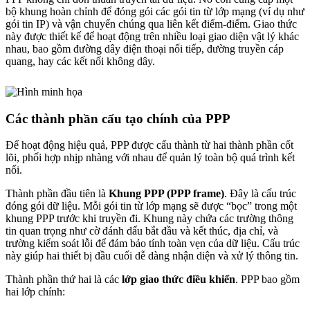
bộ khung hoàn chỉnh để đóng gói các gói tin từ lớp mạng (ví dụ như
gói tin IP) và vận chuyển chúng qua liên kết điểm-điểm. Giao thức
này được thiết kế để hoạt động trên nhiều loại giao diện vật lý khác
nhau, bao gồm đường dây điện thoại nối tiếp, đường truyền cáp
quang, hay các kết nối không dây.
Các thành phần cấu tạo chính của PPP
Để hoạt động hiệu quả, PPP được cấu thành từ hai thành phần cốt
lõi, phối hợp nhịp nhàng với nhau để quản lý toàn bộ quá trình kết
nối.
Thành phần đầu tiên là
Khung PPP (PPP frame)
. Đây là cấu trúc
đóng gói dữ liệu. Mỗi gói tin từ lớp mạng sẽ được “bọc” trong một
khung PPP trước khi truyền đi. Khung này chứa các trường thông
tin quan trọng như cờ đánh dấu bắt đầu và kết thúc, địa chỉ, và
trường kiểm soát lỗi để đảm bảo tính toàn vẹn của dữ liệu. Cấu trúc
này giúp hai thiết bị đầu cuối dễ dàng nhận diện và xử lý thông tin.
Thành phần thứ hai là các
lớp giao thức điều khiển
. PPP bao gồm
hai lớp chính: