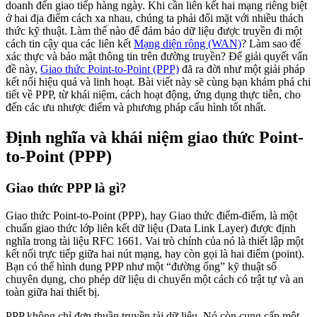
doanh đến giao tiếp hàng ngày. Khi cần liên kết hai mạng riêng biệt
ở hai địa điểm cách xa nhau, chúng ta phải đối mặt với nhiều thách
thức kỹ thuật. Làm thế nào để đảm bảo dữ liệu được truyền đi một
cách tin cậy qua các liên kết
Mạng diện rộng (WAN)
? Làm sao để
xác thực và bảo mật thông tin trên đường truyền? Để giải quyết vấn
đề này,
Giao thức Point-to-Point (PPP)
đã ra đời như một giải pháp
kết nối hiệu quả và linh hoạt. Bài viết này sẽ cùng bạn khám phá chi
tiết về PPP, từ khái niệm, cách hoạt động, ứng dụng thực tiễn, cho
đến các ưu nhược điểm và phương pháp cấu hình tốt nhất.
Định nghĩa và khái niệm giao thức Point-
to-Point (PPP)
Giao thức PPP là gì?
Giao thức Point-to-Point (PPP), hay Giao thức điểm-điểm, là một
chuẩn giao thức lớp liên kết dữ liệu (Data Link Layer) được định
nghĩa trong tài liệu RFC 1661. Vai trò chính của nó là thiết lập một
kết nối trực tiếp giữa hai nút mạng, hay còn gọi là hai điểm (point).
Bạn có thể hình dung PPP như một “đường ống” kỹ thuật số
chuyên dụng, cho phép dữ liệu di chuyển một cách có trật tự và an
toàn giữa hai thiết bị.
PPP không chỉ đơn thuần truyền tải dữ liệu. Nó còn cung cấp một