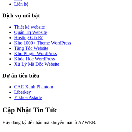
Liên hệ
Dịch vụ nổi bật
Thiết kế website
Quản Trị Website
Hosting Giá Rẻ
Kho 1000+ Theme WordPress
Tăng Tốc Website
Kho Plugin WordPress
Khóa Học WordPress
Xử Lý Mã Độc Website
Dự án tiêu biểu
CAE Xanh Phantom
Liberkey
Y khoa Astarte
Cập Nhật Tin Tức
Hãy đăng ký để nhận mã khuyến mãi từ AZWEB.