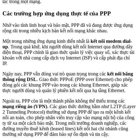
tác trong một mạng.
Các trường hợp ứng dụng thực tế của PPP
Nhờ vào tính linh hoạt và bảo mật, PPP đã và đang được ứng dụng
rộng rãi trong nhiều kịch bản kết nối mạng khác nhau.
Một trong những ứng dụng kinh điển nhất là
kết nối modem dial-
up
. Trong quá khứ, khi người dùng kết nối Internet qua đường dây
điện thoại, PPP chính là giao thức quản lý việc quay số, xác thực tài
khoản với nhà cung cấp dịch vụ Internet (ISP) và cấp phát địa chỉ
IP.
Ngày nay, PPP vẫn đóng vai trò quan trọng trong các
kết nối băng
thông rộng DSL
. Giao thức PPPoE (PPP over Ethernet) cho phép
đóng gói các khung PPP vào trong các khung Ethernet, giúp xác
thực người dùng và quản lý phiên kết nối qua hạ tầng Ethernet.
Ngoài ra, PPP còn là một thành phần không thể thiếu trong các
mạng riêng ảo (VPN)
. Các giao thức đường hầm như L2TP (Layer
2 Tunneling Protocol) thường sử dụng PPP để tạo ra một kênh kết
nối an toàn, cho phép nhân viên truy cập vào mạng nội bộ của công
ty từ xa một cách bảo mật. Trong môi trường doanh nghiệp, các
đường truyền thuê kênh (leased lines) kết nối hai chi nhánh cũng
thường sử dụng PPP để đảm bảo sự ổn định và tin cậy.