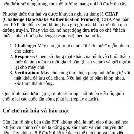
nên được sử dụng trong các môi trường mạng nội bộ được tin cậy.
Phương thức thứ hai và được khuyến nghị sử dụng là
CHAP
(Challenge Handshake Authentication Protocol)
. CHAP an toàn
hơn PAP rất nhiều vì nó không bao giờ gửi mật khẩu trực tiếp qua
đường truyền. Thay vào đó, nó hoạt động dựa trên cơ chế “thách
thức – phản hồi” (challenge-response) theo ba bước:
Challenge:
Máy chủ gửi một chuỗi “thách thức” ngẫu nhiên
cho client.
Response:
Client sử dụng mật khẩu của mình và chuỗi thách
thức để tính toán ra một giá trị băm (hash value) và gửi ngược
lại cho máy chủ.
Verification:
Máy chủ cũng thực hiện phép tính tương tự với
mật khẩu đã lưu của client. Nếu hai giá trị băm khớp nhau,
xác thực thành công.
Quá trình này được lặp lại định kỳ trong suốt phiên kết nối, giúp
chống lại các cuộc tấn công phát lại (replay attack).
Cơ chế mã hóa và bảo mật
Cần làm rõ rằng bản thân PPP không phải là một giao thức mã hóa.
Nhiệm vụ chính của nó là đóng gói, xác thực và vận chuyển dữ
liệu. Tuy nhiên, PPP được thiết kế để có thể tích hợp và làm việc