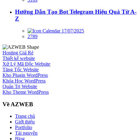
Hướng Dẫn Tạo Bot Telegram Hiệu Quả Từ A-
Z
17/07/2025
2789
Hosting Giá Rẻ
Thiết kế website
Xử Lý Mã Độc Website
Tăng Tốc Website
Kho Plugin WordPress
Khóa Học WordPress
Quản Trị Website
Kho Theme WordPress
Về AZWEB
Trang chủ
Giới thiệu
Portfolio
Tài nguyên
Blog