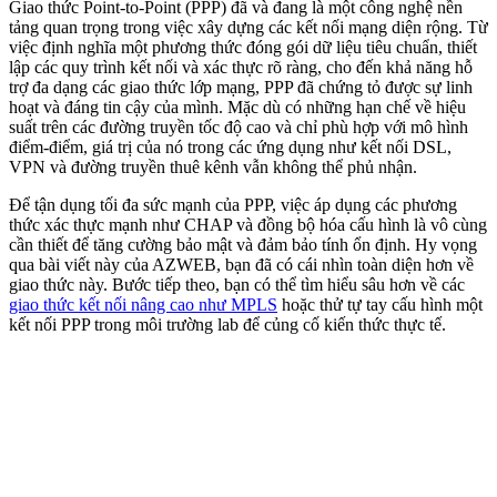
Giao thức Point-to-Point (PPP) đã và đang là một công nghệ nền
tảng quan trọng trong việc xây dựng các kết nối mạng diện rộng. Từ
việc định nghĩa một phương thức đóng gói dữ liệu tiêu chuẩn, thiết
lập các quy trình kết nối và xác thực rõ ràng, cho đến khả năng hỗ
trợ đa dạng các giao thức lớp mạng, PPP đã chứng tỏ được sự linh
hoạt và đáng tin cậy của mình. Mặc dù có những hạn chế về hiệu
suất trên các đường truyền tốc độ cao và chỉ phù hợp với mô hình
điểm-điểm, giá trị của nó trong các ứng dụng như kết nối DSL,
VPN và đường truyền thuê kênh vẫn không thể phủ nhận.
Để tận dụng tối đa sức mạnh của PPP, việc áp dụng các phương
thức xác thực mạnh như CHAP và đồng bộ hóa cấu hình là vô cùng
cần thiết để tăng cường bảo mật và đảm bảo tính ổn định. Hy vọng
qua bài viết này của AZWEB, bạn đã có cái nhìn toàn diện hơn về
giao thức này. Bước tiếp theo, bạn có thể tìm hiểu sâu hơn về các
giao thức kết nối nâng cao như MPLS
hoặc thử tự tay cấu hình một
kết nối PPP trong môi trường lab để củng cố kiến thức thực tế.