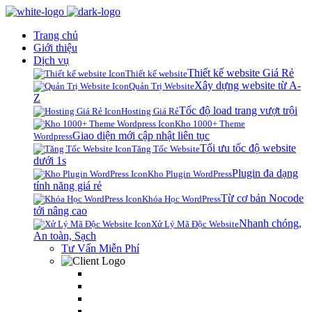
Trang chủ
Giới thiệu
Dịch vụ
Thiết kế website Giá Rẻ
Thiết kế website
Xây dựng website từ A-
Quản Trị Website
Z
Tốc độ load trang vượt trội
Hosting Giá Rẻ
Kho 1000+ Theme
Giao diện mới cập nhật liên tục
Wordpress
Tối ưu tốc độ website
Tăng Tốc Website
dưới 1s
Plugin đa dạng
Kho Plugin WordPress
tính năng giá rẻ
Từ cơ bản Nocode
Khóa Học WordPress
tới nâng cao
Nhanh chóng,
Xử Lý Mã Độc Website
An toàn, Sạch
Tư Vấn Miễn Phí