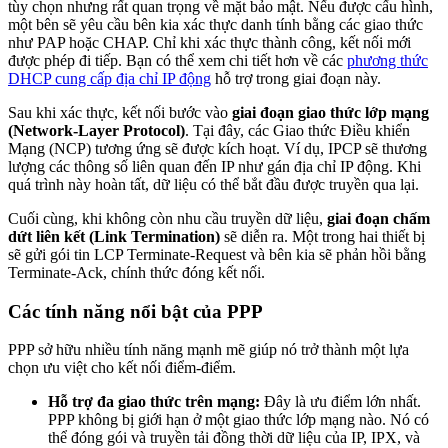
tùy chọn nhưng rất quan trọng về mặt bảo mật. Nếu được cấu hình,
một bên sẽ yêu cầu bên kia xác thực danh tính bằng các giao thức
như PAP hoặc CHAP. Chỉ khi xác thực thành công, kết nối mới
được phép đi tiếp. Bạn có thể xem chi tiết hơn về các
phương thức
DHCP cung cấp địa chỉ IP động
hỗ trợ trong giai đoạn này.
Sau khi xác thực, kết nối bước vào
giai đoạn giao thức lớp mạng
(Network-Layer Protocol)
. Tại đây, các Giao thức Điều khiển
Mạng (NCP) tương ứng sẽ được kích hoạt. Ví dụ, IPCP sẽ thương
lượng các thông số liên quan đến IP như gán địa chỉ IP động. Khi
quá trình này hoàn tất, dữ liệu có thể bắt đầu được truyền qua lại.
Cuối cùng, khi không còn nhu cầu truyền dữ liệu,
giai đoạn chấm
dứt liên kết (Link Termination)
sẽ diễn ra. Một trong hai thiết bị
sẽ gửi gói tin LCP Terminate-Request và bên kia sẽ phản hồi bằng
Terminate-Ack, chính thức đóng kết nối.
Các tính năng nổi bật của PPP
PPP sở hữu nhiều tính năng mạnh mẽ giúp nó trở thành một lựa
chọn ưu việt cho kết nối điểm-điểm.
Hỗ trợ đa giao thức trên mạng:
Đây là ưu điểm lớn nhất.
PPP không bị giới hạn ở một giao thức lớp mạng nào. Nó có
thể đóng gói và truyền tải đồng thời dữ liệu của IP, IPX, và