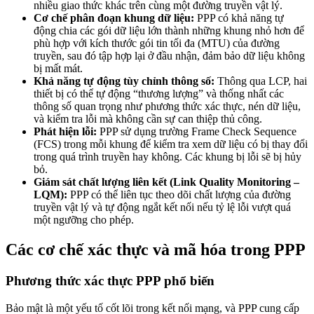
nhiều giao thức khác trên cùng một đường truyền vật lý.
Cơ chế phân đoạn khung dữ liệu:
PPP có khả năng tự
động chia các gói dữ liệu lớn thành những khung nhỏ hơn để
phù hợp với kích thước gói tin tối đa (MTU) của đường
truyền, sau đó tập hợp lại ở đầu nhận, đảm bảo dữ liệu không
bị mất mát.
Khả năng tự động tùy chỉnh thông số:
Thông qua LCP, hai
thiết bị có thể tự động “thương lượng” và thống nhất các
thông số quan trọng như phương thức xác thực, nén dữ liệu,
và kiểm tra lỗi mà không cần sự can thiệp thủ công.
Phát hiện lỗi:
PPP sử dụng trường Frame Check Sequence
(FCS) trong mỗi khung để kiểm tra xem dữ liệu có bị thay đổi
trong quá trình truyền hay không. Các khung bị lỗi sẽ bị hủy
bỏ.
Giám sát chất lượng liên kết (Link Quality Monitoring –
LQM):
PPP có thể liên tục theo dõi chất lượng của đường
truyền vật lý và tự động ngắt kết nối nếu tỷ lệ lỗi vượt quá
một ngưỡng cho phép.
Các cơ chế xác thực và mã hóa trong PPP
Phương thức xác thực PPP phổ biến
Bảo mật là một yếu tố cốt lõi trong kết nối mạng, và PPP cung cấp