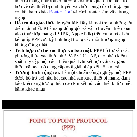
thiết bị mạng như router thường khá trực quan. Để hiểu rõ
hơn về các thiết bị định tuyến và chức năng của chúng, bạn
có thể tham khảo
Router là gì
và cách router làm việc trong
mạng.
Hỗ trợ đa giao thức truyền tải:
Đây là một trong những ưu
điểm lớn nhất. Khả năng đóng gói và vận chuyển nhiều loại
giao thức lớp mạng (IP, IPX, AppleTalk) trên cùng một liên
kết giúp PPP cực kỳ linh hoạt trong các môi trường mạng
không đồng nhất.
Tích hợp cơ chế xác thực và bảo mật:
PPP hỗ trợ sẵn các
phương thức xác thực như PAP và CHAP, cho phép kiểm
soát truy cập một cách hiệu quả. Khi kết hợp với các giao
thức mã hóa, nó cung cấp một giải pháp kết nối an toàn.
Tương thích rộng rãi:
Là một chuẩn công nghiệp mở, PPP
được hỗ trợ bởi hầu hết các nhà sản xuất thiết bị mạng, đảm
bảo khả năng tương thích cao khi kết nối các thiết bị từ nhiều
hãng khác nhau.