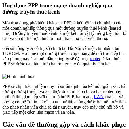
Ứng dụng PPP trong mạng doanh nghiệp qua
đường truyền thuê kênh
Một ứng dụng phổ biến khác của PPP là kết nối hai chi nhánh của
một doanh nghiệp thông qua một đường truyền thuê kênh (leased
line). Đường truyền thuê kênh là một kết nối vật lý riêng biệt, tốc độ
cao và ổn định được thuê từ một nhà cung cấp viễn thông.
Giả sử công ty A có trụ sở chính tại Hà Nội và một chi nhánh tại
TP.HCM. Họ thuê một đường truyền cáp quang để nối trực tiếp hai
văn phòng này. Tại mỗi đầu, công ty sẽ đặt một
router
. Giao thức
PPP sẽ được cấu hình trên hai router này để quản lý liên kết.
PPP sẽ chịu trách nhiệm duy trì sự ổn định của kết nối, giám sát chất
lượng đường truyền và xác thực để đảm bảo chỉ có hai router này
mới có thể giao tiếp với nhau. Nhờ PPP, hai mạng
LAN
của hai văn
phòng có thể “nhìn thấy” nhau như thể chúng được kết nối trực tiếp,
cho phép nhân viên chia sẻ tài nguyên, truy cập máy chủ nội bộ và
giao tiếp một cách liền mạch và an toàn.
Các vấn đề thường gặp và cách khắc phục