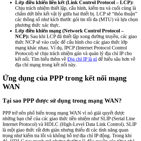
Lớp điều khiển liên kết (Link Control Protocol – LCP):
Chịu trách nhiệm thiết lập, cấu hình, kiểm tra và cuối cùng là
chấm dứt liên kết vật lý giữa hai thiết bị. LCP sẽ “thỏa thuận”
các thông số như kích thước gói tin tối đa (MTU) và lựa chọn
phương thức xác thực.
Lớp điều khiển mạng (Network Control Protocol –
NCP):
Sau khi LCP đã thiết lập xong đường truyền, các giao
thức NCP sẽ vào cuộc để cấu hình cho các giao thức lớp
mạng khác nhau. Ví dụ, IPCP (Internet Protocol Control
Protocol) sẽ chịu trách nhiệm gán và quản lý địa chỉ IP cho
kết nối. Tìm hiểu thêm về
Địa chỉ IP là gì
để hiểu sâu hơn về
địa chỉ mạng trong kết nối này.
Ứng dụng của PPP trong kết nối mạng
WAN
Tại sao PPP được sử dụng trong mạng WAN?
PPP trở nên phổ biến trong mạng WAN vì nó giải quyết được
những hạn chế của các giao thức tiền nhiệm như SLIP (Serial Line
Internet Protocol) và HDLC (High-Level Data Link Control). SLIP
là một giao thức rất đơn giản nhưng thiếu đi các tính năng quan
trọng như kiểm tra lỗi và không hỗ trợ địa chỉ IP động. Trong khi