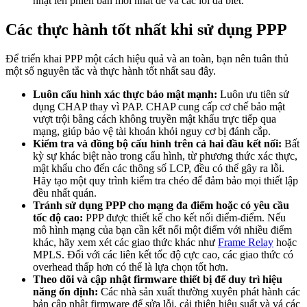
nhật lên phiên bản mới nhất để vá các lỗi đã biết.
Các thực hành tốt nhất khi sử dụng PPP
Để triển khai PPP một cách hiệu quả và an toàn, bạn nên tuân thủ
một số nguyên tắc và thực hành tốt nhất sau đây.
Luôn cấu hình xác thực bảo mật mạnh:
Luôn ưu tiên sử
dụng CHAP thay vì PAP. CHAP cung cấp cơ chế bảo mật
vượt trội bằng cách không truyền mật khẩu trực tiếp qua
mạng, giúp bảo vệ tài khoản khỏi nguy cơ bị đánh cắp.
Kiểm tra và đồng bộ cấu hình trên cả hai đầu kết nối:
Bất
kỳ sự khác biệt nào trong cấu hình, từ phương thức xác thực,
mật khẩu cho đến các thông số LCP, đều có thể gây ra lỗi.
Hãy tạo một quy trình kiểm tra chéo để đảm bảo mọi thiết lập
đều nhất quán.
Tránh sử dụng PPP cho mạng đa điểm hoặc có yêu cầu
tốc độ cao:
PPP được thiết kế cho kết nối điểm-điểm. Nếu
mô hình mạng của bạn cần kết nối một điểm với nhiều điểm
khác, hãy xem xét các giao thức khác như
Frame Relay
hoặc
MPLS. Đối với các liên kết tốc độ cực cao, các giao thức có
overhead thấp hơn có thể là lựa chọn tốt hơn.
Theo dõi và cập nhật firmware thiết bị để duy trì hiệu
năng ổn định:
Các nhà sản xuất thường xuyên phát hành các
bản cập nhật firmware để sửa lỗi, cải thiện hiệu suất và vá các