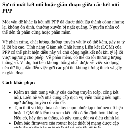
Sự cố mất kết nối hoặc gián đoạn giữa các kết nối
PPP
Một vấn đề khác là kết nối PPP đã được thiết lập thành công nhưng
lại không ổn định, thường xuyên bị ngắt quãng. Nguyên nhân có
thể đến từ phần cứng hoặc phần mềm.
Về phần cứng, chất lượng đường truyền vật lý có thể kém, gây ra tỷ
lệ lỗi bit cao. Tính năng Giám sát Chất lượng Liên kết (LQM) của
PPP có thể phát hiện điều này và chủ động ngắt kết nối khi tỷ lệ lỗi
vượt ngưỡng cho phép. Về phần mềm, có thể do lỗi thương lượng
thông số. Ví dụ, hai bên không thống nhất được về việc sử dụng
nén dữ liệu, dẫn đến việc gửi các gói tin không tương thích và gây
ra gián đoạn.
Cách khắc phục:
Kiểm tra tình trạng vật lý của đường truyền (cáp, cổng kết
nối). Liên hệ với nhà cung cấp dịch vụ viễn thông nếu nghi
ngờ đường truyền có vấn đề.
Tạm thời vô hiệu hóa các tùy chọn phức tạp như nén dữ liệu
hoặc LQM để kiểm tra xem kết nối có ổn định hơn không.
Nếu có, hãy tìm ra thông số gây xung đột và điều chỉnh lại.
Đảm bảo firmware của router hoặc thiết bị mạng được cập