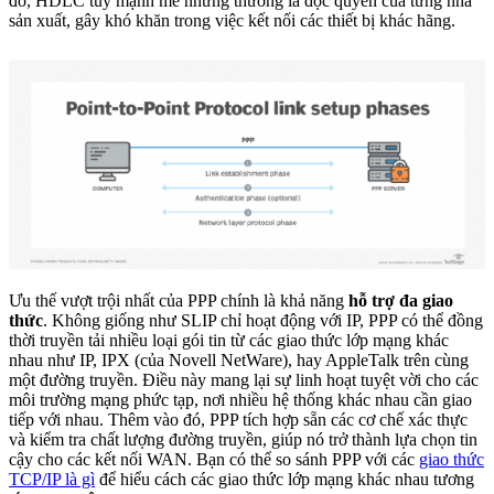
đó, HDLC tuy mạnh mẽ nhưng thường là độc quyền của từng nhà
sản xuất, gây khó khăn trong việc kết nối các thiết bị khác hãng.
Ưu thế vượt trội nhất của PPP chính là khả năng
hỗ trợ đa giao
thức
. Không giống như SLIP chỉ hoạt động với IP, PPP có thể đồng
thời truyền tải nhiều loại gói tin từ các giao thức lớp mạng khác
nhau như IP, IPX (của Novell NetWare), hay AppleTalk trên cùng
một đường truyền. Điều này mang lại sự linh hoạt tuyệt vời cho các
môi trường mạng phức tạp, nơi nhiều hệ thống khác nhau cần giao
tiếp với nhau. Thêm vào đó, PPP tích hợp sẵn các cơ chế xác thực
và kiểm tra chất lượng đường truyền, giúp nó trở thành lựa chọn tin
cậy cho các kết nối WAN. Bạn có thể so sánh PPP với các
giao thức
TCP/IP là gì
để hiểu cách các giao thức lớp mạng khác nhau tương