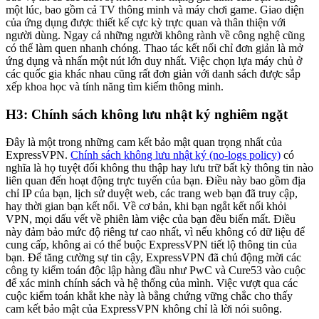
một lúc, bao gồm cả TV thông minh và máy chơi game. Giao diện
của ứng dụng được thiết kế cực kỳ trực quan và thân thiện với
người dùng. Ngay cả những người không rành về công nghệ cũng
có thể làm quen nhanh chóng. Thao tác kết nối chỉ đơn giản là mở
ứng dụng và nhấn một nút lớn duy nhất. Việc chọn lựa máy chủ ở
các quốc gia khác nhau cũng rất đơn giản với danh sách được sắp
xếp khoa học và tính năng tìm kiếm thông minh.
H3: Chính sách không lưu nhật ký nghiêm ngặt
Đây là một trong những cam kết bảo mật quan trọng nhất của
ExpressVPN.
Chính sách không lưu nhật ký (no-logs policy)
có
nghĩa là họ tuyệt đối không thu thập hay lưu trữ bất kỳ thông tin nào
liên quan đến hoạt động trực tuyến của bạn. Điều này bao gồm địa
chỉ IP của bạn, lịch sử duyệt web, các trang web bạn đã truy cập,
hay thời gian bạn kết nối. Về cơ bản, khi bạn ngắt kết nối khỏi
VPN, mọi dấu vết về phiên làm việc của bạn đều biến mất. Điều
này đảm bảo mức độ riêng tư cao nhất, vì nếu không có dữ liệu để
cung cấp, không ai có thể buộc ExpressVPN tiết lộ thông tin của
bạn. Để tăng cường sự tin cậy, ExpressVPN đã chủ động mời các
công ty kiểm toán độc lập hàng đầu như PwC và Cure53 vào cuộc
để xác minh chính sách và hệ thống của mình. Việc vượt qua các
cuộc kiểm toán khắt khe này là bằng chứng vững chắc cho thấy
cam kết bảo mật của ExpressVPN không chỉ là lời nói suông.