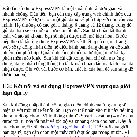
Bắt đầu sử dụng ExpressVPN là một quá trình rất đơn giản và
nhanh chóng. Đầu tiên, bạn cần truy cập trang web chính thức của
ExpressVPN để lựa chọn một gói đăng ký phù hợp với nhu cầu của
mình. Họ thường có các gói 1 tháng, 6 tháng và 12 tháng, trong đó
gói dài hạn sẽ có mức giá ưu đãi tốt nhất. Sau khi hoàn tất thanh
toán và tạo tài khoản, bạn sẽ nhận được một mã kích hoạt. Bước
tiếp theo là tải ứng dụng ExpressVPN về thiết bị của bạn. Trang
web sẽ tự động nhận diện hệ điều hành bạn đang dùng và đề xuất
phiên bản phù hợp. Quá trình cài đặt diễn ra tự động như bất kỳ
phần mềm nào khác. Sau khi cài đặt xong, bạn chỉ cần mở ứng
dụng, đăng nhập bằng thông tin tài khoản hoặc dán mã kích hoạt đã
nhận được. Chỉ với vài bước cơ bản, thiết bị của bạn đã sẵn sàng để
được bảo vệ.
H3: Kết nối và sử dụng ExpressVPN vượt qua giới
hạn địa lý
Sau khi đăng nhập thành công, giao diện chính của ứng dụng sẽ
hiện ra với một nút kết nối lớn. Bạn có thể nhấn vào nút này để ứng
dụng tự động chọn “Vị trí thông minh” (Smart Location) – máy chủ
được tối ưu hóa tốt nhất về tốc độ và khoảng cách cho bạn. Đây là
lựa chọn tuyệt vời cho
vượt qua giới hạn địa lý
. Để vượt qua giới
hạn địa lý, bạn cần chọn một máy chủ ở quốc gia mong muốn. Ví