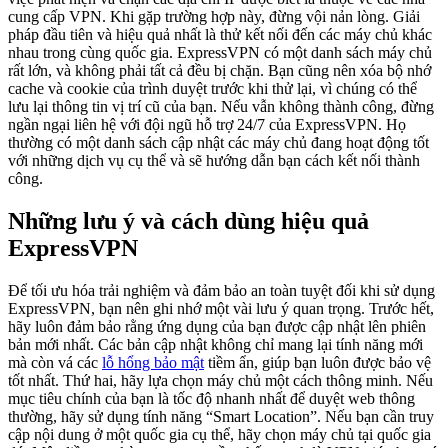
cung cấp VPN. Khi gặp trường hợp này, đừng vội nản lòng. Giải
pháp đầu tiên và hiệu quả nhất là thử kết nối đến các máy chủ khác
nhau trong cùng quốc gia. ExpressVPN có một danh sách máy chủ
rất lớn, và không phải tất cả đều bị chặn. Bạn cũng nên xóa bộ nhớ
cache và cookie của trình duyệt trước khi thử lại, vì chúng có thể
lưu lại thông tin vị trí cũ của bạn. Nếu vẫn không thành công, đừng
ngần ngại liên hệ với đội ngũ hỗ trợ 24/7 của ExpressVPN. Họ
thường có một danh sách cập nhật các máy chủ đang hoạt động tốt
với những dịch vụ cụ thể và sẽ hướng dẫn bạn cách kết nối thành
công.
Những lưu ý và cách dùng hiệu quả
ExpressVPN
Để tối ưu hóa trải nghiệm và đảm bảo an toàn tuyệt đối khi sử dụng
ExpressVPN, bạn nên ghi nhớ một vài lưu ý quan trọng. Trước hết,
hãy luôn đảm bảo rằng ứng dụng của bạn được cập nhật lên phiên
bản mới nhất. Các bản cập nhật không chỉ mang lại tính năng mới
mà còn vá các
lỗ hổng bảo mật
tiềm ẩn, giúp bạn luôn được bảo vệ
tốt nhất. Thứ hai, hãy lựa chọn máy chủ một cách thông minh. Nếu
mục tiêu chính của bạn là tốc độ nhanh nhất để duyệt web thông
thường, hãy sử dụng tính năng “Smart Location”. Nếu bạn cần truy
cập nội dung ở một quốc gia cụ thể, hãy chọn máy chủ tại quốc gia