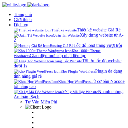
Trang chủ
Giới thiệu
Dịch vụ
Thiết kế website Giá Rẻ
Thiết kế website
Xây dựng website từ A-
Quản Trị Website
Z
Tốc độ load trang vượt trội
Hosting Giá Rẻ
Kho 1000+ Theme
Giao diện mới cập nhật liên tục
Wordpress
Tối ưu tốc độ website
Tăng Tốc Website
dưới 1s
Plugin đa dạng
Kho Plugin WordPress
tính năng giá rẻ
Từ cơ bản Nocode
Khóa Học WordPress
tới nâng cao
Nhanh chóng,
Xử Lý Mã Độc Website
An toàn, Sạch
Tư Vấn Miễn Phí