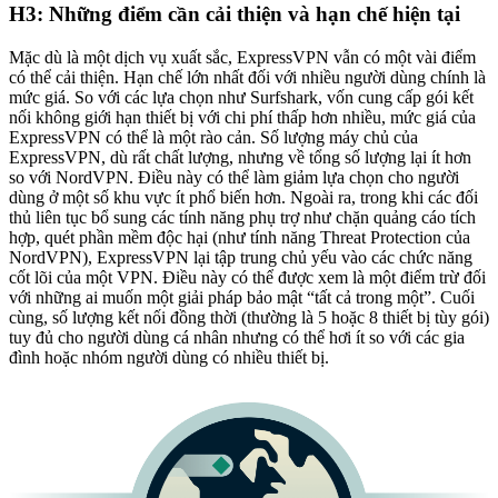
H3: Những điểm cần cải thiện và hạn chế hiện tại
Mặc dù là một dịch vụ xuất sắc, ExpressVPN vẫn có một vài điểm
có thể cải thiện. Hạn chế lớn nhất đối với nhiều người dùng chính là
mức giá. So với các lựa chọn như Surfshark, vốn cung cấp gói kết
nối không giới hạn thiết bị với chi phí thấp hơn nhiều, mức giá của
ExpressVPN có thể là một rào cản. Số lượng máy chủ của
ExpressVPN, dù rất chất lượng, nhưng về tổng số lượng lại ít hơn
so với NordVPN. Điều này có thể làm giảm lựa chọn cho người
dùng ở một số khu vực ít phổ biến hơn. Ngoài ra, trong khi các đối
thủ liên tục bổ sung các tính năng phụ trợ như chặn quảng cáo tích
hợp, quét phần mềm độc hại (như tính năng Threat Protection của
NordVPN), ExpressVPN lại tập trung chủ yếu vào các chức năng
cốt lõi của một VPN. Điều này có thể được xem là một điểm trừ đối
với những ai muốn một giải pháp bảo mật “tất cả trong một”. Cuối
cùng, số lượng kết nối đồng thời (thường là 5 hoặc 8 thiết bị tùy gói)
tuy đủ cho người dùng cá nhân nhưng có thể hơi ít so với các gia
đình hoặc nhóm người dùng có nhiều thiết bị.