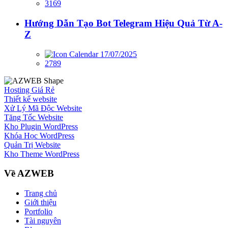
3169
Hướng Dẫn Tạo Bot Telegram Hiệu Quả Từ A-
Z
17/07/2025
2789
Hosting Giá Rẻ
Thiết kế website
Xử Lý Mã Độc Website
Tăng Tốc Website
Kho Plugin WordPress
Khóa Học WordPress
Quản Trị Website
Kho Theme WordPress
Về AZWEB
Trang chủ
Giới thiệu
Portfolio
Tài nguyên