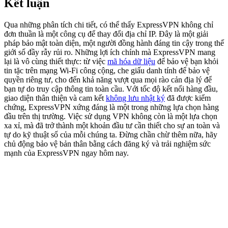
Kết luận
Qua những phân tích chi tiết, có thể thấy ExpressVPN không chỉ
đơn thuần là một công cụ để thay đổi địa chỉ IP. Đây là một giải
pháp bảo mật toàn diện, một người đồng hành đáng tin cậy trong thế
giới số đầy rẫy rủi ro. Những lợi ích chính mà ExpressVPN mang
lại là vô cùng thiết thực: từ việc
mã hóa dữ liệu
để bảo vệ bạn khỏi
tin tặc trên mạng Wi-Fi công cộng, che giấu danh tính để bảo vệ
quyền riêng tư, cho đến khả năng vượt qua mọi rào cản địa lý để
bạn tự do truy cập thông tin toàn cầu. Với tốc độ kết nối hàng đầu,
giao diện thân thiện và cam kết
không lưu nhật ký
đã được kiểm
chứng, ExpressVPN xứng đáng là một trong những lựa chọn hàng
đầu trên thị trường. Việc sử dụng VPN không còn là một lựa chọn
xa xỉ, mà đã trở thành một khoản đầu tư cần thiết cho sự an toàn và
tự do kỹ thuật số của mỗi chúng ta. Đừng chần chừ thêm nữa, hãy
chủ động bảo vệ bản thân bằng cách đăng ký và trải nghiệm sức
mạnh của ExpressVPN ngay hôm nay.