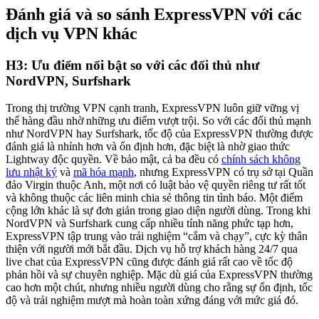
Đánh giá và so sánh ExpressVPN với các
dịch vụ VPN khác
H3: Ưu điểm nổi bật so với các đối thủ như
NordVPN, Surfshark
Trong thị trường VPN cạnh tranh, ExpressVPN luôn giữ vững vị
thế hàng đầu nhờ những ưu điểm vượt trội. So với các đối thủ mạnh
như NordVPN hay Surfshark, tốc độ của ExpressVPN thường được
đánh giá là nhỉnh hơn và ổn định hơn, đặc biệt là nhờ giao thức
Lightway độc quyền. Về bảo mật, cả ba đều có
chính sách không
lưu nhật ký
và
mã hóa mạnh
, nhưng ExpressVPN có trụ sở tại Quần
đảo Virgin thuộc Anh, một nơi có luật bảo vệ quyền riêng tư rất tốt
và không thuộc các liên minh chia sẻ thông tin tình báo. Một điểm
cộng lớn khác là sự đơn giản trong giao diện người dùng. Trong khi
NordVPN và Surfshark cung cấp nhiều tính năng phức tạp hơn,
ExpressVPN tập trung vào trải nghiệm “cắm và chạy”, cực kỳ thân
thiện với người mới bắt đầu. Dịch vụ hỗ trợ khách hàng 24/7 qua
live chat của ExpressVPN cũng được đánh giá rất cao về tốc độ
phản hồi và sự chuyên nghiệp. Mặc dù giá của ExpressVPN thường
cao hơn một chút, nhưng nhiều người dùng cho rằng sự ổn định, tốc
độ và trải nghiệm mượt mà hoàn toàn xứng đáng với mức giá đó.