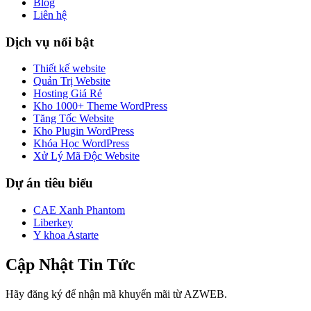
Blog
Liên hệ
Dịch vụ nổi bật
Thiết kế website
Quản Trị Website
Hosting Giá Rẻ
Kho 1000+ Theme WordPress
Tăng Tốc Website
Kho Plugin WordPress
Khóa Học WordPress
Xử Lý Mã Độc Website
Dự án tiêu biểu
CAE Xanh Phantom
Liberkey
Y khoa Astarte
Cập Nhật Tin Tức
Hãy đăng ký để nhận mã khuyến mãi từ AZWEB.