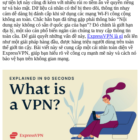
sự tiện lợi này cũng đi kèm với nhiều rủi ro tiềm ẩn về quyền riêng
tư và bảo mật. Dữ liệu cá nhân có thể bị theo dõi, thông tin nhạy
cảm dễ dàng bị đánh cắp khi sử dụng các mạng Wi-Fi công cộng
không an toàn. Chắc hẳn bạn đã từng gặp phải thông báo “Nội
dung này không có sẵn ở quốc gia của bạn”? Đó chính là giới hạn
địa lý, một rào cản phổ biến ngăn cản chúng ta truy cập thông tin
toàn cầu. Để giải quyết những vấn đề này,
ExpressVPN là gì
nổi lên
như một giải pháp hàng đầu, được hàng triệu người dùng trên toàn
thế giới tin cậy. Bài viết này sẽ cung cấp một cái nhìn toàn diện về
ExpressVPN, giúp bạn hiểu rõ về công cụ mạnh mẽ này và cách nó
bảo vệ bạn trên không gian mạng.