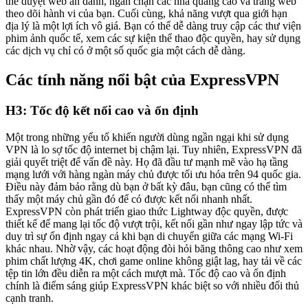
thể duyệt web ẩn danh, ngăn chặn các nhà quảng cáo và trang web
theo dõi hành vi của bạn. Cuối cùng, khả năng vượt qua giới hạn
địa lý là một lợi ích vô giá. Bạn có thể dễ dàng truy cập các thư viện
phim ảnh quốc tế, xem các sự kiện thể thao độc quyền, hay sử dụng
các dịch vụ chỉ có ở một số quốc gia một cách dễ dàng.
Các tính năng nổi bật của ExpressVPN
H3: Tốc độ kết nối cao và ổn định
Một trong những yếu tố khiến người dùng ngần ngại khi sử dụng
VPN là lo sợ tốc độ internet bị chậm lại. Tuy nhiên, ExpressVPN đã
giải quyết triệt để vấn đề này. Họ đã đầu tư mạnh mẽ vào hạ tầng
mạng lưới với hàng ngàn máy chủ được tối ưu hóa trên 94 quốc gia.
Điều này đảm bảo rằng dù bạn ở bất kỳ đâu, bạn cũng có thể tìm
thấy một máy chủ gần đó để có được kết nối nhanh nhất.
ExpressVPN còn phát triển giao thức Lightway độc quyền, được
thiết kế để mang lại tốc độ vượt trội, kết nối gần như ngay lập tức và
duy trì sự ổn định ngay cả khi bạn di chuyển giữa các mạng Wi-Fi
khác nhau. Nhờ vậy, các hoạt động đòi hỏi băng thông cao như xem
phim chất lượng 4K, chơi game online không giật lag, hay tải về các
tệp tin lớn đều diễn ra một cách mượt mà. Tốc độ cao và ổn định
chính là điểm sáng giúp ExpressVPN khác biệt so với nhiều đối thủ
cạnh tranh.