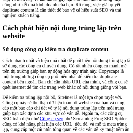
cũng như kết quả kinh doanh của bạn. Rõ ràng, việc giải quyết
duplicate content là cần thiết để bảo vệ cả hiệu suất SEO và trải
nghiệm khách hàng.
Cách phát hiện nội dung trùng lặp trên
website
Sử dụng công cụ kiểm tra duplicate content
Cách nhanh nhất và hiệu quả nhất để phát hiện nội dung trùng lặp là
sử dụng các công cụ chuyên dụng. Có rất nhiều công cụ mạnh mẽ
trên thị trường giúp bạn tự động hóa quy trình này. Copyscape là
một trong những công cụ phổ biến nhất để kiểm tra duplicate
content bên ngoài. Bạn chỉ cần nhập URL của mình, và công cụ sẽ
quét internet để tìm các trang web khác có nội dung giống với bạn.
Để kiểm tra trùng lặp nội bộ, Siteliner là một lựa chọn tuyệt vời.
Công cụ này sẽ thu thập dữ liệu toàn bộ website của bạn và cung
cấp một báo cáo chi tiết về tỷ lệ nội dung trùng lặp trên mỗi trang,
giúp bạn xác định các khu vực có vấn đề. Ngoài ra, các công cụ
SEO toàn diện như
Công cụ seo
như Screaming Frog SEO Spider
cũng có khả năng phát hiện các URL, tiêu đề, và mô tả meta trùng
lặp, cung cấp một cái nhìn tổng quan về các vấn đề kỹ thuật tiềm ẩn.