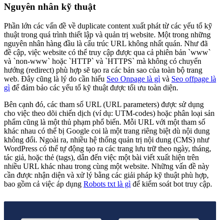
Nguyên nhân kỹ thuật
Phần lớn các vấn đề về duplicate content xuất phát từ các yếu tố kỹ
thuật trong quá trình thiết lập và quản trị website. Một trong những
nguyên nhân hàng đầu là cấu trúc URL không nhất quán. Như đã
đề cập, việc website có thể truy cập được qua cả phiên bản `www`
và `non-www` hoặc `HTTP` và `HTTPS` mà không có chuyển
hướng (redirect) phù hợp sẽ tạo ra các bản sao của toàn bộ trang
web. Đây cũng là lý do cần hiểu
Seo Onpage là gì
và
Seo offpage là
gì
để đảm bảo các yếu tố kỹ thuật được tối ưu toàn diện.
Bên cạnh đó, các tham số URL (URL parameters) được sử dụng
cho việc theo dõi chiến dịch (ví dụ: UTM-codes) hoặc phân loại sản
phẩm cũng là một thủ phạm phổ biến. Mỗi URL với một tham số
khác nhau có thể bị Google coi là một trang riêng biệt dù nội dung
không đổi. Ngoài ra, nhiều hệ thống quản trị nội dung (CMS) như
WordPress có thể tự động tạo ra các trang lưu trữ theo ngày, tháng,
tác giả, hoặc thẻ (tags), dẫn đến việc một bài viết xuất hiện trên
nhiều URL khác nhau trong cùng một website. Những vấn đề này
cần được nhận diện và xử lý bằng các giải pháp kỹ thuật phù hợp,
bao gồm cả việc áp dụng
Robots txt là gì
để kiểm soát bot truy cập.