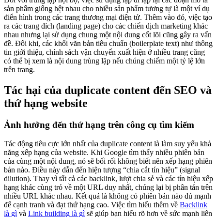
sản phẩm giống hệt nhau cho nhiều sản phẩm tương tự là một ví dụ
điển hình trong các trang thương mại điện tử. Thêm vào đó, việc tạo
ra các trang đích (landing page) cho các chiến dịch marketing khác
nhau nhưng lại sử dụng chung một nội dung cốt lõi cũng gây ra vấn
đề. Đôi khi, các khối văn bản tiêu chuẩn (boilerplate text) như thông
tin giới thiệu, chính sách vận chuyển xuất hiện ở nhiều trang cũng
có thể bị xem là nội dung trùng lặp nếu chúng chiếm một tỷ lệ lớn
trên trang.
Tác hại của duplicate content đến SEO và
thứ hạng website
Ảnh hưởng đến thứ hạng trên công cụ tìm kiếm
Tác động tiêu cực lớn nhất của duplicate content là làm suy yếu khả
năng xếp hạng của website. Khi Google tìm thấy nhiều phiên bản
của cùng một nội dung, nó sẽ bối rối không biết nên xếp hạng phiên
bản nào. Điều này dẫn đến hiện tượng “chia cắt tín hiệu” (signal
dilution). Thay vì tất cả các backlink, lượt chia sẻ và các tín hiệu xếp
hạng khác cùng trỏ về một URL duy nhất, chúng lại bị phân tán trên
nhiều URL khác nhau. Kết quả là không có phiên bản nào đủ mạnh
để cạnh tranh và đạt thứ hạng cao. Việc tìm hiểu thêm về
Backlink
là gì
và
Link building là gì
sẽ giúp bạn hiểu rõ hơn về sức mạnh liên