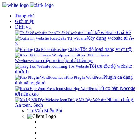
Trang chủ
Giới thiệu
Dịch vụ
Thiết kế website Giá Rẻ
Thiết kế website
Xây dựng website từ A-
Quản Trị Website
Z
Tốc độ load trang vượt trội
Hosting Giá Rẻ
Kho 1000+ Theme
Giao diện mới cập nhật liên tục
Wordpress
Tối ưu tốc độ website
Tăng Tốc Website
dưới 1s
Plugin đa dạng
Kho Plugin WordPress
tính năng giá rẻ
Từ cơ bản Nocode
Khóa Học WordPress
tới nâng cao
Nhanh chóng,
Xử Lý Mã Độc Website
An toàn, Sạch
Tư Vấn Miễn Phí