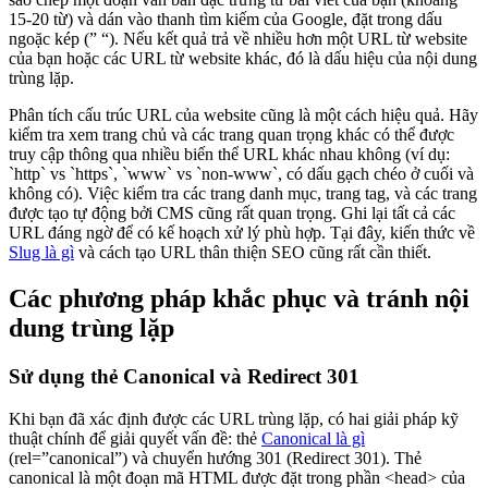
15-20 từ) và dán vào thanh tìm kiếm của Google, đặt trong dấu
ngoặc kép (” “). Nếu kết quả trả về nhiều hơn một URL từ website
của bạn hoặc các URL từ website khác, đó là dấu hiệu của nội dung
trùng lặp.
Phân tích cấu trúc URL của website cũng là một cách hiệu quả. Hãy
kiểm tra xem trang chủ và các trang quan trọng khác có thể được
truy cập thông qua nhiều biến thể URL khác nhau không (ví dụ:
`http` vs `https`, `www` vs `non-www`, có dấu gạch chéo ở cuối và
không có). Việc kiểm tra các trang danh mục, trang tag, và các trang
được tạo tự động bởi CMS cũng rất quan trọng. Ghi lại tất cả các
URL đáng ngờ để có kế hoạch xử lý phù hợp. Tại đây, kiến thức về
Slug là gì
và cách tạo URL thân thiện SEO cũng rất cần thiết.
Các phương pháp khắc phục và tránh nội
dung trùng lặp
Sử dụng thẻ Canonical và Redirect 301
Khi bạn đã xác định được các URL trùng lặp, có hai giải pháp kỹ
thuật chính để giải quyết vấn đề: thẻ
Canonical là gì
(rel=”canonical”) và chuyển hướng 301 (Redirect 301). Thẻ
canonical là một đoạn mã HTML được đặt trong phần <head> của