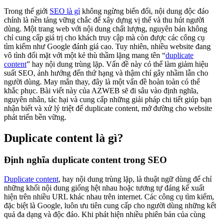
Trong thế giới
SEO là gì
không ngừng biến đổi, nội dung độc đáo
chính là nền tảng vững chắc để xây dựng vị thế và thu hút người
dùng. Một trang web với nội dung chất lượng, nguyên bản không
chỉ cung cấp giá trị cho khách truy cập mà còn được các công cụ
tìm kiếm như Google đánh giá cao. Tuy nhiên, nhiều website đang
vô tình đối mặt với một kẻ thù thầm lặng mang tên “
duplicate
content
” hay nội dung trùng lặp. Vấn đề này có thể làm giảm hiệu
suất SEO, ảnh hưởng đến thứ hạng và thậm chí gây nhầm lẫn cho
người dùng. May mắn thay, đây là một vấn đề hoàn toàn có thể
khắc phục. Bài viết này của AZWEB sẽ đi sâu vào định nghĩa,
nguyên nhân, tác hại và cung cấp những giải pháp chi tiết giúp bạn
nhận biết và xử lý triệt để duplicate content, mở đường cho website
phát triển bền vững.
Duplicate content là gì?
Định nghĩa duplicate content trong SEO
Duplicate content
, hay nội dung trùng lặp, là thuật ngữ dùng để chỉ
những khối nội dung giống hệt nhau hoặc tương tự đáng kể xuất
hiện trên nhiều URL khác nhau trên internet. Các công cụ tìm kiếm,
đặc biệt là Google, luôn ưu tiên cung cấp cho người dùng những kết
quả đa dạng và độc đáo. Khi phát hiện nhiều phiên bản của cùng