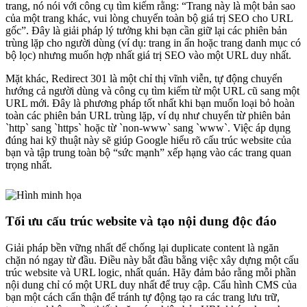
trang, nó nói với công cụ tìm kiếm rằng: “Trang này là một bản sao
của một trang khác, vui lòng chuyển toàn bộ giá trị SEO cho URL
gốc”. Đây là giải pháp lý tưởng khi bạn cần giữ lại các phiên bản
trùng lặp cho người dùng (ví dụ: trang in ấn hoặc trang danh mục có
bộ lọc) nhưng muốn hợp nhất giá trị SEO vào một URL duy nhất.
Mặt khác, Redirect 301 là một chỉ thị vĩnh viễn, tự động chuyển
hướng cả người dùng và công cụ tìm kiếm từ một URL cũ sang một
URL mới. Đây là phương pháp tốt nhất khi bạn muốn loại bỏ hoàn
toàn các phiên bản URL trùng lặp, ví dụ như chuyển từ phiên bản
`http` sang `https` hoặc từ `non-www` sang `www`. Việc áp dụng
đúng hai kỹ thuật này sẽ giúp Google hiểu rõ cấu trúc website của
bạn và tập trung toàn bộ “sức mạnh” xếp hạng vào các trang quan
trọng nhất.
Tối ưu cấu trúc website và tạo nội dung độc đáo
Giải pháp bền vững nhất để chống lại duplicate content là ngăn
chặn nó ngay từ đầu. Điều này bắt đầu bằng việc xây dựng một cấu
trúc website và URL logic, nhất quán. Hãy đảm bảo rằng mỗi phần
nội dung chỉ có một URL duy nhất để truy cập. Cấu hình CMS của
bạn một cách cẩn thận để tránh tự động tạo ra các trang lưu trữ,