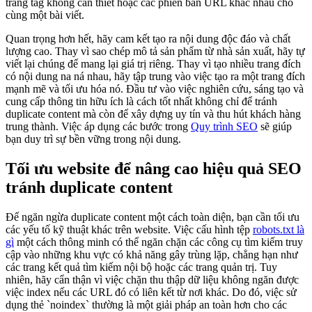
trang tag không cần thiết hoặc các phiên bản URL khác nhau cho
cùng một bài viết.
Quan trọng hơn hết, hãy cam kết tạo ra nội dung độc đáo và chất
lượng cao. Thay vì sao chép mô tả sản phẩm từ nhà sản xuất, hãy tự
viết lại chúng để mang lại giá trị riêng. Thay vì tạo nhiều trang đích
có nội dung na ná nhau, hãy tập trung vào việc tạo ra một trang đích
mạnh mẽ và tối ưu hóa nó. Đầu tư vào việc nghiên cứu, sáng tạo và
cung cấp thông tin hữu ích là cách tốt nhất không chỉ để tránh
duplicate content mà còn để xây dựng uy tín và thu hút khách hàng
trung thành. Việc áp dụng các bước trong
Quy trình SEO
sẽ giúp
bạn duy trì sự bền vững trong nội dung.
Tối ưu website để nâng cao hiệu quả SEO
tránh duplicate content
Để ngăn ngừa duplicate content một cách toàn diện, bạn cần tối ưu
các yếu tố kỹ thuật khác trên website. Việc cấu hình tệp
robots.txt là
gì
một cách thông minh có thể ngăn chặn các công cụ tìm kiếm truy
cập vào những khu vực có khả năng gây trùng lặp, chẳng hạn như
các trang kết quả tìm kiếm nội bộ hoặc các trang quản trị. Tuy
nhiên, hãy cẩn thận vì việc chặn thu thập dữ liệu không ngăn được
việc index nếu các URL đó có liên kết từ nơi khác. Do đó, việc sử
dụng thẻ `noindex` thường là một giải pháp an toàn hơn cho các