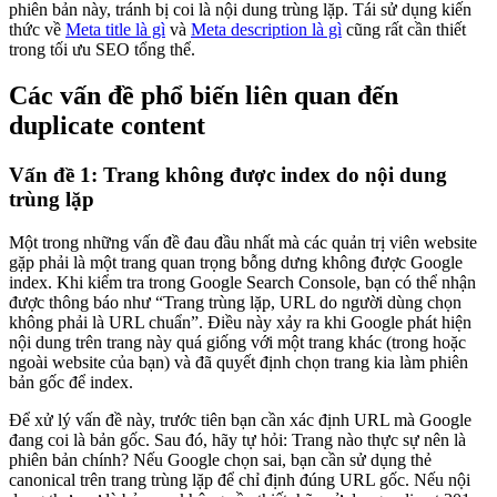
phiên bản này, tránh bị coi là nội dung trùng lặp. Tái sử dụng kiến
thức về
Meta title là gì
và
Meta description là gì
cũng rất cần thiết
trong tối ưu SEO tổng thể.
Các vấn đề phổ biến liên quan đến
duplicate content
Vấn đề 1: Trang không được index do nội dung
trùng lặp
Một trong những vấn đề đau đầu nhất mà các quản trị viên website
gặp phải là một trang quan trọng bỗng dưng không được Google
index. Khi kiểm tra trong Google Search Console, bạn có thể nhận
được thông báo như “Trang trùng lặp, URL do người dùng chọn
không phải là URL chuẩn”. Điều này xảy ra khi Google phát hiện
nội dung trên trang này quá giống với một trang khác (trong hoặc
ngoài website của bạn) và đã quyết định chọn trang kia làm phiên
bản gốc để index.
Để xử lý vấn đề này, trước tiên bạn cần xác định URL mà Google
đang coi là bản gốc. Sau đó, hãy tự hỏi: Trang nào thực sự nên là
phiên bản chính? Nếu Google chọn sai, bạn cần sử dụng thẻ
canonical trên trang trùng lặp để chỉ định đúng URL gốc. Nếu nội