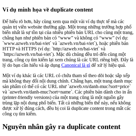
Ví dụ minh họa về duplicate content
Để hiểu rõ hơn, hãy cùng xem qua một vài ví dụ thực tế mà các
quản trị viên website thường gặp. Một trong những trường hợp phổ
biến nhất là sự tồn tại của nhiều phiên bản URL cho cùng một trang,
chẳng hạn như phiên bản có “www” và không có “www” (ví dụ:
`www.azweb.vn/bai-viet` và `azweb.vn/bai-viet`), hoặc phiên bản
HTTP và HTTPS (ví dụ: `http://azweb.vn/bai-viet` và
`https://azweb.vn/bai-viet`). Mặc dù chúng đều trỏ đến cùng một
trang, công cụ tìm kiếm lại xem chúng là các URL riêng biệt. Đây là
lý do bạn cần hiểu và áp dụng
Canonical là gì
để xử lý hiệu quả.
Một ví dụ khác là các URL có chứa tham số theo dõi hoặc sắp xếp
mà không thay đổi nội dung chính. Chẳng hạn, một trang danh mục
sản phẩm có thể có các URL như `azweb.vn/danh-muc?sort=price`
và `azweb.vn/danh-muc?sort=name`. Các phiên bản dành cho in ấn
(printer-friendly versions) của một trang cũng là một nguồn gây
trùng lặp nội dung phổ biến. Tất cả những biến thể này, nếu không
được xử lý đúng cách, đều bị coi là duplicate content trong mắt các
công cụ tìm kiếm.
Nguyên nhân gây ra duplicate content