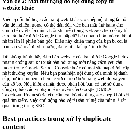
Vấn đề 2: Mất thứ hạng do nội dung copy từ
website khác
Việc bị đối thủ hoặc các trang web khác sao chép nội dung là một
vấn đề nghiêm trọng, có thể dẫn đến việc bạn mất thứ hạng cho
chính bài viết của mình. Đôi khi, nếu trang web sao chép có uy tín
cao hơn hoặc được Google thu thập dữ liệu nhanh hơn, nó có thể bị
nhầm lẫn là phiên bản gốc. Điều này khiến trang của bạn bị coi là
bản sao và mất đi vị trí xứng đáng trên kết quả tìm kiếm.
Để phòng tránh, hãy đảm bảo website của bạn được Google index
nhanh chóng sau khi xuất bản nội dung mới bằng cách yêu cầu
index trong Google Search Console hoặc có một sitemap được cập
nhật thường xuyên. Nếu bạn phát hiện nội dung của mình bị đánh
cắp, bước đầu tiên là liên hệ với chủ sở hữu trang web đó và yêu
cầu gỡ bỏ. Nếu không nhận được phản hồi, bạn có thể sử dụng
công cụ báo cáo vi phạm bản quyền của Google (DMCA
Takedown Request) để yêu cầu loại bỏ nội dung sao chép khỏi kết
quả tìm kiếm. Việc chủ động bảo vệ tài sản trí tuệ của mình là rất
quan trọng trong SEO.
Best practices trong xử lý duplicate
content