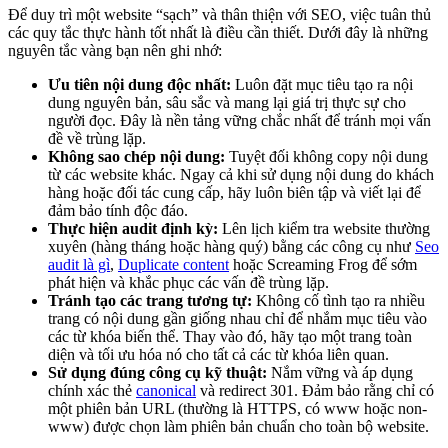
Để duy trì một website “sạch” và thân thiện với SEO, việc tuân thủ
các quy tắc thực hành tốt nhất là điều cần thiết. Dưới đây là những
nguyên tắc vàng bạn nên ghi nhớ:
Ưu tiên nội dung độc nhất:
Luôn đặt mục tiêu tạo ra nội
dung nguyên bản, sâu sắc và mang lại giá trị thực sự cho
người đọc. Đây là nền tảng vững chắc nhất để tránh mọi vấn
đề về trùng lặp.
Không sao chép nội dung:
Tuyệt đối không copy nội dung
từ các website khác. Ngay cả khi sử dụng nội dung do khách
hàng hoặc đối tác cung cấp, hãy luôn biên tập và viết lại để
đảm bảo tính độc đáo.
Thực hiện audit định kỳ:
Lên lịch kiểm tra website thường
xuyên (hàng tháng hoặc hàng quý) bằng các công cụ như
Seo
audit là gì
,
Duplicate content
hoặc Screaming Frog để sớm
phát hiện và khắc phục các vấn đề trùng lặp.
Tránh tạo các trang tương tự:
Không cố tình tạo ra nhiều
trang có nội dung gần giống nhau chỉ để nhắm mục tiêu vào
các từ khóa biến thể. Thay vào đó, hãy tạo một trang toàn
diện và tối ưu hóa nó cho tất cả các từ khóa liên quan.
Sử dụng đúng công cụ kỹ thuật:
Nắm vững và áp dụng
chính xác thẻ
canonical
và redirect 301. Đảm bảo rằng chỉ có
một phiên bản URL (thường là HTTPS, có www hoặc non-
www) được chọn làm phiên bản chuẩn cho toàn bộ website.