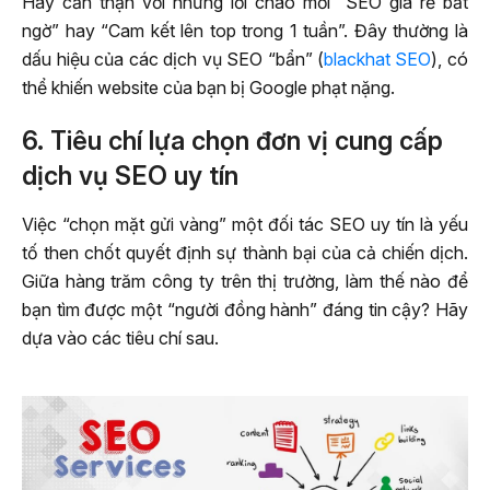
Hãy cẩn thận với những lời chào mời “SEO giá rẻ bất
ngờ” hay “Cam kết lên top trong 1 tuần”. Đây thường là
dấu hiệu của các dịch vụ SEO “bẩn” (
blackhat SEO
), có
thể khiến website của bạn bị Google phạt nặng.
6. Tiêu chí lựa chọn đơn vị cung cấp
dịch vụ SEO uy tín
Việc “chọn mặt gửi vàng” một đối tác SEO uy tín là yếu
tố then chốt quyết định sự thành bại của cả chiến dịch.
Giữa hàng trăm công ty trên thị trường, làm thế nào để
bạn tìm được một “người đồng hành” đáng tin cậy? Hãy
dựa vào các tiêu chí sau.