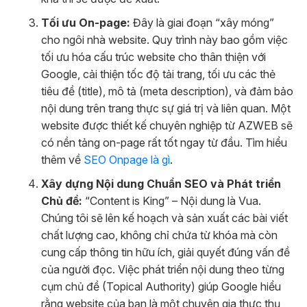
Tối ưu On-page:
Đây là giai đoạn “xây móng”
cho ngôi nhà website. Quy trình này bao gồm việc
tối ưu hóa cấu trúc website cho thân thiện với
Google, cải thiện tốc độ tải trang, tối ưu các thẻ
tiêu đề (title), mô tả (meta description), và đảm bảo
nội dung trên trang thực sự giá trị và liên quan. Một
website được thiết kế chuyên nghiệp từ AZWEB sẽ
có nền tảng on-page rất tốt ngay từ đầu. Tìm hiểu
thêm về
SEO Onpage là gì
.
Xây dựng Nội dung Chuẩn SEO và Phát triển
Chủ đề:
“Content is King” – Nội dung là Vua.
Chúng tôi sẽ lên kế hoạch và sản xuất các bài viết
chất lượng cao, không chỉ chứa từ khóa mà còn
cung cấp thông tin hữu ích, giải quyết đúng vấn đề
của người đọc. Việc phát triển nội dung theo từng
cụm chủ đề (Topical Authority) giúp Google hiểu
rằng website của bạn là một chuyên gia thực thụ