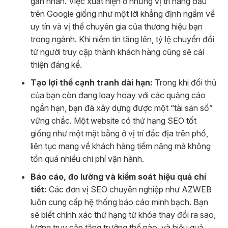
gắn nhãn. Việc xuất hiện ở những vị trí hàng đầu
trên Google giống như một lời khẳng định ngầm về
uy tín và vị thế chuyên gia của thương hiệu bạn
trong ngành. Khi niềm tin tăng lên, tỷ lệ chuyển đổi
từ người truy cập thành khách hàng cũng sẽ cải
thiện đáng kể.
Tạo lợi thế cạnh tranh dài hạn:
Trong khi đối thủ
của bạn còn đang loay hoay với các quảng cáo
ngắn hạn, bạn đã xây dựng được một “tài sản số”
vững chắc. Một website có thứ hạng SEO tốt
giống như một mặt bằng ở vị trí đắc địa trên phố,
liên tục mang về khách hàng tiềm năng mà không
tốn quá nhiều chi phí vận hành.
Báo cáo, đo lường và kiểm soát hiệu quả chi
tiết:
Các đơn vị SEO chuyên nghiệp như AZWEB
luôn cung cấp hệ thống báo cáo minh bạch. Bạn
sẽ biết chính xác thứ hạng từ khóa thay đổi ra sao,
lượng truy cập tăng trưởng thế nào, và hiệu quả