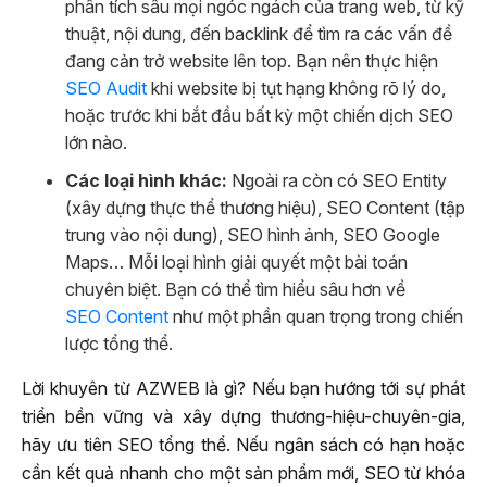
phân tích sâu mọi ngóc ngách của trang web, từ kỹ
thuật, nội dung, đến backlink để tìm ra các vấn đề
đang cản trở website lên top. Bạn nên thực hiện
SEO Audit
khi website bị tụt hạng không rõ lý do,
hoặc trước khi bắt đầu bất kỳ một chiến dịch SEO
lớn nào.
Các loại hình khác:
Ngoài ra còn có SEO Entity
(xây dựng thực thể thương hiệu), SEO Content (tập
trung vào nội dung), SEO hình ảnh, SEO Google
Maps… Mỗi loại hình giải quyết một bài toán
chuyên biệt. Bạn có thể tìm hiểu sâu hơn về
SEO Content
như một phần quan trọng trong chiến
lược tổng thể.
Lời khuyên từ AZWEB là gì? Nếu bạn hướng tới sự phát
triển bền vững và xây dựng thương-hiệu-chuyên-gia,
hãy ưu tiên SEO tổng thể. Nếu ngân sách có hạn hoặc
cần kết quả nhanh cho một sản phẩm mới, SEO từ khóa