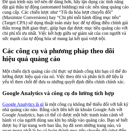
Để quá trình này trở nên dễ dàng hơn, hãy tận dụng các tính năng
đặt giá thầu tự động (automated bidding) mà các nền tảng quảng cáo
cung cấp. Các chiến lược như “Tối đa hóa lượt chuyển đổi”
(Maximize Conversions) hay “Chi phí mỗi hành động mục tiêu”
(Target CPA) sử dụng thuật toán máy học để tự động điều chỉnh giá
thầu trong thời gian thực, giúp bạn đạt được mục tiêu quảng cáo với
chi phí tối ưu nhất. Việc kết hợp giữa sự giám sát của con người và
sức mạnh của tự động hóa sẽ mang lại kết quả vượt trội.
Các công cụ và phương pháp theo dõi
hiệu quả quảng cáo
Một chiến dịch quảng cáo chỉ thực sự thành công khi bạn có thể đo
lường được hiệu quả của nó. Việc theo dõi và phân tích dữ liệu là
yếu tố then chốt để đưa ra những quyết định điều chỉnh chính xác.
Google Analytics và công cụ đo lường tích hợp
Google Analytics là gì
là một công cụ không thể thiếu đối với bất kỳ
nhà quảng cáo nào. Bằng cách liên kết tài khoản Google Ads với
Google Analytics, bạn có thể có được một bức tranh toàn cảnh về
hành vi của người dùng sau khi họ nhấp vào quảng cáo. Bạn sẽ biết
được họ ở lại trang web bao lâu, họ đã xem những trang nào, và
quan trọng nhất là họ có hoàn thành mục tiêu chuyển đổi (như điền