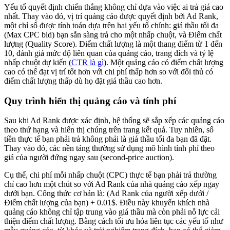
Yếu tố quyết định chiến thắng không chỉ dựa vào việc ai trả giá cao
nhất. Thay vào đó, vị trí quảng cáo được quyết định bởi Ad Rank,
một chỉ số được tính toán dựa trên hai yếu tố chính: giá thầu tối đa
(Max CPC bid) bạn sẵn sàng trả cho một nhấp chuột, và Điểm chất
lượng (Quality Score). Điểm chất lượng là một thang điểm từ 1 đến
10, đánh giá mức độ liên quan của quảng cáo, trang đích và tỷ lệ
nhấp chuột dự kiến (
CTR là gì
). Một quảng cáo có điểm chất lượng
cao có thể đạt vị trí tốt hơn với chi phí thấp hơn so với đối thủ có
điểm chất lượng thấp dù họ đặt giá thầu cao hơn.
Quy trình hiển thị quảng cáo và tính phí
Sau khi Ad Rank được xác định, hệ thống sẽ sắp xếp các quảng cáo
theo thứ hạng và hiển thị chúng trên trang kết quả. Tuy nhiên, số
tiền thực tế bạn phải trả không phải là giá thầu tối đa bạn đã đặt.
Thay vào đó, các nền tảng thường sử dụng mô hình tính phí theo
giá của người đứng ngay sau (second-price auction).
Cụ thể, chi phí mỗi nhấp chuột (CPC) thực tế bạn phải trả thường
chỉ cao hơn một chút so với Ad Rank của nhà quảng cáo xếp ngay
dưới bạn. Công thức cơ bản là: (Ad Rank của người xếp dưới /
Điểm chất lượng của bạn) + 0.01$. Điều này khuyến khích nhà
quảng cáo không chỉ tập trung vào giá thầu mà còn phải nỗ lực cải
thiện điểm chất lượng. Bằng cách tối ưu hóa liên tục các yếu tố như