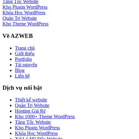
Tăng Tốc Website
Kho Plugin WordPress
Khóa Học WordPress
Quản Trị Website
Kho Theme WordPress
Về AZWEB
Trang chủ
Giới thiệu
Portfolio
Tài nguyên
Blog
Liên hệ
Dịch vụ nổi bật
Thiết kế website
Quản Trị Website
Hosting Giá Rẻ
Kho 1000+ Theme WordPress
Tăng Tốc Website
Kho Plugin WordPress
Khóa Học WordPress
Xử Lý Mã Độc Website