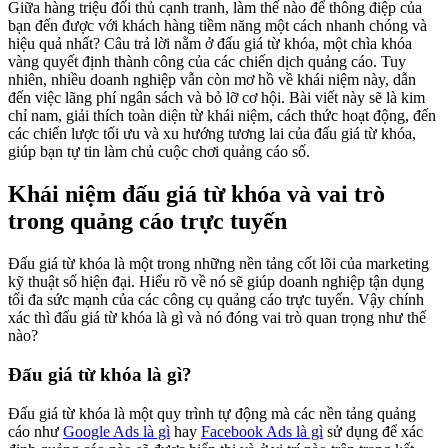
Giữa hàng triệu đối thủ cạnh tranh, làm thế nào để thông điệp của
bạn đến được với khách hàng tiềm năng một cách nhanh chóng và
hiệu quả nhất? Câu trả lời nằm ở đấu giá từ khóa, một chìa khóa
vàng quyết định thành công của các chiến dịch quảng cáo. Tuy
nhiên, nhiều doanh nghiệp vẫn còn mơ hồ về khái niệm này, dẫn
đến việc lãng phí ngân sách và bỏ lỡ cơ hội. Bài viết này sẽ là kim
chỉ nam, giải thích toàn diện từ khái niệm, cách thức hoạt động, đến
các chiến lược tối ưu và xu hướng tương lai của đấu giá từ khóa,
giúp bạn tự tin làm chủ cuộc chơi quảng cáo số.
Khái niệm đấu giá từ khóa và vai trò
trong quảng cáo trực tuyến
Đấu giá từ khóa là một trong những nền tảng cốt lõi của marketing
kỹ thuật số hiện đại. Hiểu rõ về nó sẽ giúp doanh nghiệp tận dụng
tối đa sức mạnh của các công cụ quảng cáo trực tuyến. Vậy chính
xác thì đấu giá từ khóa là gì và nó đóng vai trò quan trọng như thế
nào?
Đấu giá từ khóa là gì?
Đấu giá từ khóa là một quy trình tự động mà các nền tảng quảng
cáo như
Google Ads là gì
hay
Facebook Ads là gì
sử dụng để xác