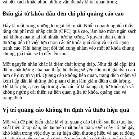
và biết cách khắc phục những vấn đề này là rất quan trọng.
Đấu giá từ khóa dẫn đến chi phí quảng cáo cao
Đây là một trong những lo ngại lớn nhất. Nhiều doanh nghiệp thấy
rằng chi phí mỗi nhấp chuột (CPC) quá cao, làm bào mòn ngân sách
mà không mang lại lợi nhuận tương xứng. Nguyên nhân chính
thường đến từ việc lựa chọn các từ khóa quá rộng và có độ cạnh
tranh cao. Khi hàng loạt đối thủ cùng nhắm vào một từ khóa chung
chung, giá thầu sẽ bị đẩy lên cao.
Một nguyên nhân khác là điểm chất lượng thấp. Như đã đề cập, khi
điểm chất lượng của bạn thấp, hệ thống sẽ yêu cầu một giá thầu cao
hơn để duy trì vị trí. Quảng cáo không liên quan, trang đích chậm và
kém hấp dẫn là những thủ phạm chính làm giảm điểm chất lượng.
Để khắc phục, hãy tập trung vào các từ khóa ngách, từ khóa dài và
không ngừng cải thiện sự liên quan giữa từ khóa, quảng cáo và
trang đích.
Vị trí quảng cáo không ổn định và thiếu hiệu quả
Một vấn đề phổ biến khác là vị trí quảng cáo bị trồi sụt liên tục, lúc
xuất hiện ở top đầu, lúc lại biến mất hoàn toàn. Điều này có thể gây
khó khăn trong việc duy trì sự hiện diện thương hiệu và tạo ra dòng
khách hàng tiềm năng ổn định. Nguyên nhân có thể do ngân sách