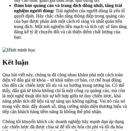
hãy cân nhắc giảm giá thầu hoặc tạm dừng nó.
Đảm bảo quảng cáo và trang đích đồng nhất, tăng trải
nghiệm người dùng:
Trải nghiệm của người dùng là yếu tố
quyết định. Hãy chắc chắn rằng thông điệp trong quảng cáo
của bạn được phản ánh một cách rõ ràng và nhất quán trên
trang đích. Một trải nghiệm liền mạch và tích cực sẽ làm tăng
đáng kể tỷ lệ chuyển đổi và cải thiện điểm chất lượng của
bạn.
Kết luận
Qua bài viết này, chúng ta đã cùng nhau khám phá một cách toàn
diện về đấu giá từ khóa – từ khái niệm cơ bản, cơ chế hoạt động,
cho đến các chiến lược tối ưu và xu hướng trong tương lai. Có thể
thấy, đấu giá từ khóa không chỉ là một công cụ quảng cáo, mà còn
là một nghệ thuật đòi hỏi sự kết hợp giữa tư duy chiến lược, khả
năng phân tích dữ liệu và sự sáng tạo không ngừng. Vai trò của nó
trong việc thúc đẩy doanh số, tăng cường nhận diện thương hiệu và
tiếp cận khách hàng tiềm năng là không thể phủ nhận.
Chúng tôi khuyến khích các doanh nghiệp hãy mạnh dạn áp dụng
các chiến lược đã được chia sẻ để tối ưu hóa chi phí và tối đa hóa