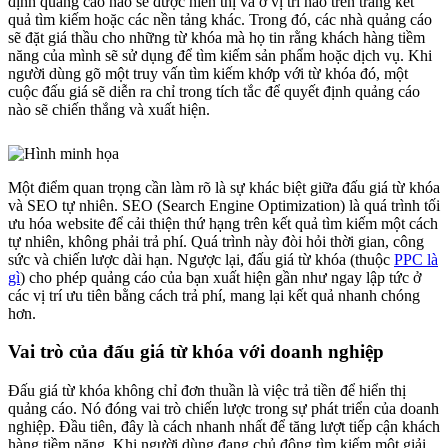
định quảng cáo nào sẽ được hiển thị và ở vị trí nào trên trang kết
quả tìm kiếm hoặc các nền tảng khác. Trong đó, các nhà quảng cáo
sẽ đặt giá thầu cho những từ khóa mà họ tin rằng khách hàng tiềm
năng của mình sẽ sử dụng để tìm kiếm sản phẩm hoặc dịch vụ. Khi
người dùng gõ một truy vấn tìm kiếm khớp với từ khóa đó, một
cuộc đấu giá sẽ diễn ra chỉ trong tích tắc để quyết định quảng cáo
nào sẽ chiến thắng và xuất hiện.
Một điểm quan trọng cần làm rõ là sự khác biệt giữa đấu giá từ khóa
và SEO tự nhiên. SEO (Search Engine Optimization) là quá trình tối
ưu hóa website để cải thiện thứ hạng trên kết quả tìm kiếm một cách
tự nhiên, không phải trả phí. Quá trình này đòi hỏi thời gian, công
sức và chiến lược dài hạn. Ngược lại, đấu giá từ khóa (thuộc
PPC là
gì
) cho phép quảng cáo của bạn xuất hiện gần như ngay lập tức ở
các vị trí ưu tiên bằng cách trả phí, mang lại kết quả nhanh chóng
hơn.
Vai trò của đấu giá từ khóa với doanh nghiệp
Đấu giá từ khóa không chỉ đơn thuần là việc trả tiền để hiển thị
quảng cáo. Nó đóng vai trò chiến lược trong sự phát triển của doanh
nghiệp. Đầu tiên, đây là cách nhanh nhất để tăng lượt tiếp cận khách
hàng tiềm năng. Khi người dùng đang chủ động tìm kiếm một giải