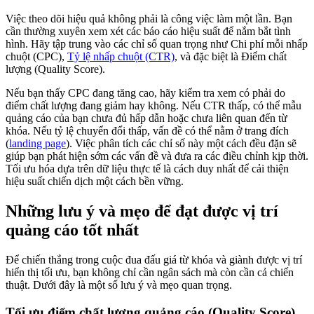
Việc theo dõi hiệu quả không phải là công việc làm một lần. Bạn
cần thường xuyên xem xét các báo cáo hiệu suất để nắm bắt tình
hình. Hãy tập trung vào các chỉ số quan trọng như Chi phí mỗi nhấp
chuột (CPC),
Tỷ lệ nhấp chuột (CTR)
, và đặc biệt là Điểm chất
lượng (Quality Score).
Nếu bạn thấy CPC đang tăng cao, hãy kiểm tra xem có phải do
điểm chất lượng đang giảm hay không. Nếu CTR thấp, có thể mẫu
quảng cáo của bạn chưa đủ hấp dẫn hoặc chưa liên quan đến từ
khóa. Nếu tỷ lệ chuyển đổi thấp, vấn đề có thể nằm ở trang đích
(
landing page
). Việc phân tích các chỉ số này một cách đều đặn sẽ
giúp bạn phát hiện sớm các vấn đề và đưa ra các điều chỉnh kịp thời.
Tối ưu hóa dựa trên dữ liệu thực tế là cách duy nhất để cải thiện
hiệu suất chiến dịch một cách bền vững.
Những lưu ý và mẹo để đạt được vị trí
quảng cáo tốt nhất
Để chiến thắng trong cuộc đua đấu giá từ khóa và giành được vị trí
hiển thị tối ưu, bạn không chỉ cần ngân sách mà còn cần cả chiến
thuật. Dưới đây là một số lưu ý và mẹo quan trọng.
Tối ưu điểm chất lượng quảng cáo (Quality Score)