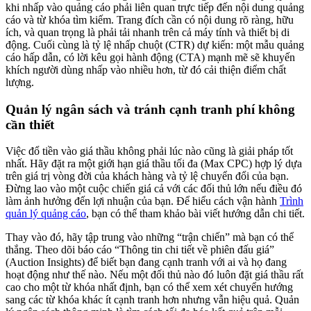
khi nhấp vào quảng cáo phải liên quan trực tiếp đến nội dung quảng
cáo và từ khóa tìm kiếm. Trang đích cần có nội dung rõ ràng, hữu
ích, và quan trọng là phải tải nhanh trên cả máy tính và thiết bị di
động. Cuối cùng là tỷ lệ nhấp chuột (CTR) dự kiến: một mẫu quảng
cáo hấp dẫn, có lời kêu gọi hành động (CTA) mạnh mẽ sẽ khuyến
khích người dùng nhấp vào nhiều hơn, từ đó cải thiện điểm chất
lượng.
Quản lý ngân sách và tránh cạnh tranh phí không
cần thiết
Việc đổ tiền vào giá thầu không phải lúc nào cũng là giải pháp tốt
nhất. Hãy đặt ra một giới hạn giá thầu tối đa (Max CPC) hợp lý dựa
trên giá trị vòng đời của khách hàng và tỷ lệ chuyển đổi của bạn.
Đừng lao vào một cuộc chiến giá cả với các đối thủ lớn nếu điều đó
làm ảnh hưởng đến lợi nhuận của bạn. Để hiểu cách vận hành
Trình
quản lý quảng cáo
, bạn có thể tham khảo bài viết hướng dẫn chi tiết.
Thay vào đó, hãy tập trung vào những “trận chiến” mà bạn có thể
thắng. Theo dõi báo cáo “Thông tin chi tiết về phiên đấu giá”
(Auction Insights) để biết bạn đang cạnh tranh với ai và họ đang
hoạt động như thế nào. Nếu một đối thủ nào đó luôn đặt giá thầu rất
cao cho một từ khóa nhất định, bạn có thể xem xét chuyển hướng
sang các từ khóa khác ít cạnh tranh hơn nhưng vẫn hiệu quả. Quản