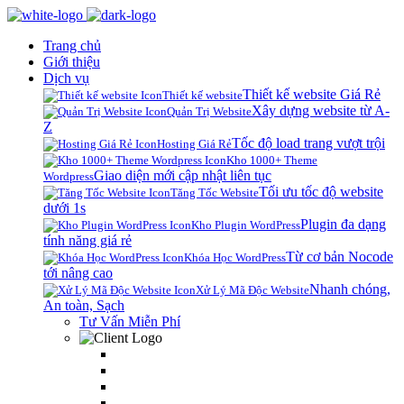
Trang chủ
Giới thiệu
Dịch vụ
Thiết kế website Giá Rẻ
Thiết kế website
Xây dựng website từ A-
Quản Trị Website
Z
Tốc độ load trang vượt trội
Hosting Giá Rẻ
Kho 1000+ Theme
Giao diện mới cập nhật liên tục
Wordpress
Tối ưu tốc độ website
Tăng Tốc Website
dưới 1s
Plugin đa dạng
Kho Plugin WordPress
tính năng giá rẻ
Từ cơ bản Nocode
Khóa Học WordPress
tới nâng cao
Nhanh chóng,
Xử Lý Mã Độc Website
An toàn, Sạch
Tư Vấn Miễn Phí