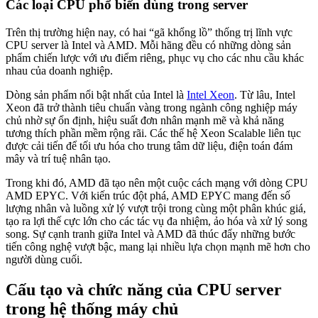
Các loại CPU phổ biến dùng trong server
Trên thị trường hiện nay, có hai “gã khổng lồ” thống trị lĩnh vực
CPU server là Intel và AMD. Mỗi hãng đều có những dòng sản
phẩm chiến lược với ưu điểm riêng, phục vụ cho các nhu cầu khác
nhau của doanh nghiệp.
Dòng sản phẩm nổi bật nhất của Intel là
Intel Xeon
. Từ lâu, Intel
Xeon đã trở thành tiêu chuẩn vàng trong ngành công nghiệp máy
chủ nhờ sự ổn định, hiệu suất đơn nhân mạnh mẽ và khả năng
tương thích phần mềm rộng rãi. Các thế hệ Xeon Scalable liên tục
được cải tiến để tối ưu hóa cho trung tâm dữ liệu, điện toán đám
mây và trí tuệ nhân tạo.
Trong khi đó, AMD đã tạo nên một cuộc cách mạng với dòng CPU
AMD EPYC. Với kiến trúc đột phá, AMD EPYC mang đến số
lượng nhân và luồng xử lý vượt trội trong cùng một phân khúc giá,
tạo ra lợi thế cực lớn cho các tác vụ đa nhiệm, ảo hóa và xử lý song
song. Sự cạnh tranh giữa Intel và AMD đã thúc đẩy những bước
tiến công nghệ vượt bậc, mang lại nhiều lựa chọn mạnh mẽ hơn cho
người dùng cuối.
Cấu tạo và chức năng của CPU server
trong hệ thống máy chủ