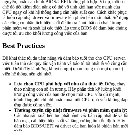
nguyên, hoặc cấu hình BIOS/UEFI không phù hợp. Ví dụ, một số
chế độ tiết kiệm điện năng có thể vô tình giới hạn sức mạnh của
CPU ngay cả khi hệ thống đang cần hiệu suất cao. Cách khắc phục
là luôn cập nhật driver và firmware lên phiên bản mới nhất. Sử dụng
các công cụ phân tích hiệu suất để tìm ra “nút thắt cổ chai” trong
phần mềm và rà soát lại các thiết lập trong BIOS để đảm bảo chúng
được tối ưu cho khối lượng công việc của bạn.
Best Practices
Để khai thác tối đa tiềm năng và đảm bảo tuổi thọ cho CPU server,
việc tuân thủ các quy tắc vận hành và bảo trì tốt nhất là vô cùng cần
thiết. Dưới đây là những khuyến nghị quan trọng mà mọi quản trị
viên hệ thống nên ghi nhớ.
Lựa chọn CPU phù hợp với nhu cầu thực tế:
Đừng chạy
theo những con số ấn tượng. Hãy phân tích kỹ lưỡng khối
lượng công việc của bạn để chọn một CPU vừa đủ mạnh,
tránh lãng phí chi phí hoặc mua một CPU quá yếu không đáp
ứng được công việc.
Thường xuyên cập nhật firmware và phần mềm quản lý:
Các nhà sản xuất liên tục phát hành các bản cập nhật để vá lỗi
bảo mật, cải thiện hiệu suất và tăng cường tính ổn định. Hãy
đảm bảo BIOS/UEFI và driver của bạn luôn là phiên bản mới