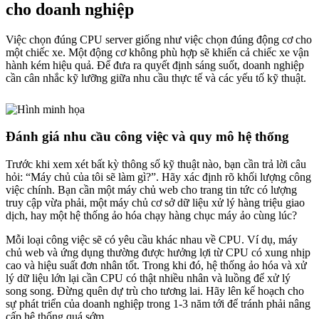
cho doanh nghiệp
Việc chọn đúng CPU server giống như việc chọn đúng động cơ cho
một chiếc xe. Một động cơ không phù hợp sẽ khiến cả chiếc xe vận
hành kém hiệu quả. Để đưa ra quyết định sáng suốt, doanh nghiệp
cần cân nhắc kỹ lưỡng giữa nhu cầu thực tế và các yếu tố kỹ thuật.
Đánh giá nhu cầu công việc và quy mô hệ thống
Trước khi xem xét bất kỳ thông số kỹ thuật nào, bạn cần trả lời câu
hỏi: “Máy chủ của tôi sẽ làm gì?”. Hãy xác định rõ khối lượng công
việc chính. Bạn cần một máy chủ web cho trang tin tức có lượng
truy cập vừa phải, một máy chủ cơ sở dữ liệu xử lý hàng triệu giao
dịch, hay một hệ thống ảo hóa chạy hàng chục máy ảo cùng lúc?
Mỗi loại công việc sẽ có yêu cầu khác nhau về CPU. Ví dụ, máy
chủ web và ứng dụng thường được hưởng lợi từ CPU có xung nhịp
cao và hiệu suất đơn nhân tốt. Trong khi đó, hệ thống ảo hóa và xử
lý dữ liệu lớn lại cần CPU có thật nhiều nhân và luồng để xử lý
song song. Đừng quên dự trù cho tương lai. Hãy lên kế hoạch cho
sự phát triển của doanh nghiệp trong 1-3 năm tới để tránh phải nâng
cấp hệ thống quá sớm.