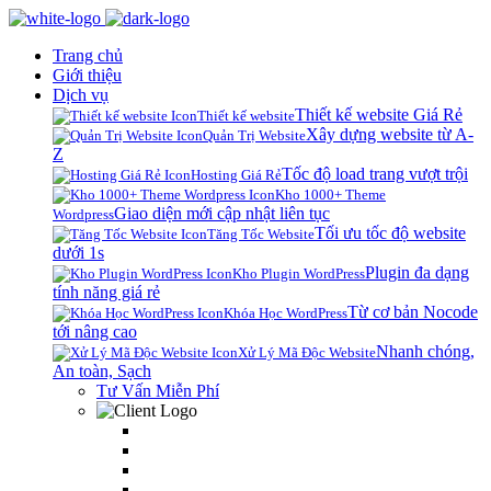
Trang chủ
Giới thiệu
Dịch vụ
Thiết kế website Giá Rẻ
Thiết kế website
Xây dựng website từ A-
Quản Trị Website
Z
Tốc độ load trang vượt trội
Hosting Giá Rẻ
Kho 1000+ Theme
Giao diện mới cập nhật liên tục
Wordpress
Tối ưu tốc độ website
Tăng Tốc Website
dưới 1s
Plugin đa dạng
Kho Plugin WordPress
tính năng giá rẻ
Từ cơ bản Nocode
Khóa Học WordPress
tới nâng cao
Nhanh chóng,
Xử Lý Mã Độc Website
An toàn, Sạch
Tư Vấn Miễn Phí