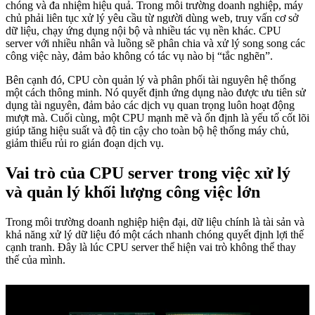
chóng và đa nhiệm hiệu quả. Trong môi trường doanh nghiệp, máy
chủ phải liên tục xử lý yêu cầu từ người dùng web, truy vấn cơ sở
dữ liệu, chạy ứng dụng nội bộ và nhiều tác vụ nền khác. CPU
server với nhiều nhân và luồng sẽ phân chia và xử lý song song các
công việc này, đảm bảo không có tác vụ nào bị “tắc nghẽn”.
Bên cạnh đó, CPU còn quản lý và phân phối tài nguyên hệ thống
một cách thông minh. Nó quyết định ứng dụng nào được ưu tiên sử
dụng tài nguyên, đảm bảo các dịch vụ quan trọng luôn hoạt động
mượt mà. Cuối cùng, một CPU mạnh mẽ và ổn định là yếu tố cốt lõi
giúp tăng hiệu suất và độ tin cậy cho toàn bộ hệ thống máy chủ,
giảm thiểu rủi ro gián đoạn dịch vụ.
Vai trò của CPU server trong việc xử lý
và quản lý khối lượng công việc lớn
Trong môi trường doanh nghiệp hiện đại, dữ liệu chính là tài sản và
khả năng xử lý dữ liệu đó một cách nhanh chóng quyết định lợi thế
cạnh tranh. Đây là lúc CPU server thể hiện vai trò không thể thay
thế của mình.