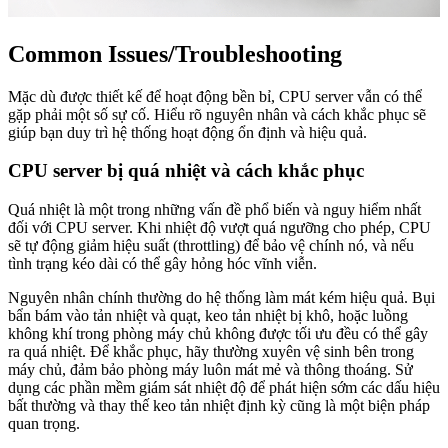
Common Issues/Troubleshooting
Mặc dù được thiết kế để hoạt động bền bỉ, CPU server vẫn có thể
gặp phải một số sự cố. Hiểu rõ nguyên nhân và cách khắc phục sẽ
giúp bạn duy trì hệ thống hoạt động ổn định và hiệu quả.
CPU server bị quá nhiệt và cách khắc phục
Quá nhiệt là một trong những vấn đề phổ biến và nguy hiểm nhất
đối với CPU server. Khi nhiệt độ vượt quá ngưỡng cho phép, CPU
sẽ tự động giảm hiệu suất (throttling) để bảo vệ chính nó, và nếu
tình trạng kéo dài có thể gây hỏng hóc vĩnh viễn.
Nguyên nhân chính thường do hệ thống làm mát kém hiệu quả. Bụi
bẩn bám vào tản nhiệt và quạt, keo tản nhiệt bị khô, hoặc luồng
không khí trong phòng máy chủ không được tối ưu đều có thể gây
ra quá nhiệt. Để khắc phục, hãy thường xuyên vệ sinh bên trong
máy chủ, đảm bảo phòng máy luôn mát mẻ và thông thoáng. Sử
dụng các phần mềm giám sát nhiệt độ để phát hiện sớm các dấu hiệu
bất thường và thay thế keo tản nhiệt định kỳ cũng là một biện pháp
quan trọng.