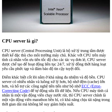
CPU server là gì?
CPU server (Central Processing Unit) là bộ xử lý trung tâm được
thiết kế đặc thù cho môi trường máy chủ. Khác với CPU trên máy
tính cá nhân vốn ưu tiên tốc độ cho các tác vụ đơn lẻ, CPU server
được chế tạo để hoạt động liên tục 24/7, xử lý đồng thời hàng loạt
yêu cầu phức tạp và đảm bảo độ tin cậy tuyệt đối.
Điểm khác biệt cốt lõi nằm ở khả năng đa nhiệm và độ bền. CPU
server có nhiều nhân và luồng xử lý hơn, bộ nhớ đệm (cache) lớn
hơn, và hỗ trợ các công nghệ tiên tiến như bộ nhớ
ECC (Error-
Correcting Code)
để tự động sửa lỗi dữ liệu. Nếu CPU máy tính cá
nhân là một vận động viên chạy nước rút, thì CPU server chính là
một vận động viên marathon bền bỉ, có khả năng chịu tải nặng trong
thời gian dài mà không hề suy giảm hiệu suất.