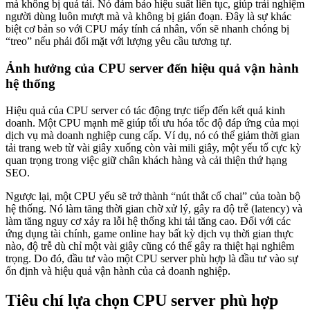
mà không bị quá tải. Nó đảm bảo hiệu suất liên tục, giúp trải nghiệm
người dùng luôn mượt mà và không bị gián đoạn. Đây là sự khác
biệt cơ bản so với CPU máy tính cá nhân, vốn sẽ nhanh chóng bị
“treo” nếu phải đối mặt với lượng yêu cầu tương tự.
Ảnh hưởng của CPU server đến hiệu quả vận hành
hệ thống
Hiệu quả của CPU server có tác động trực tiếp đến kết quả kinh
doanh. Một CPU mạnh mẽ giúp tối ưu hóa tốc độ đáp ứng của mọi
dịch vụ mà doanh nghiệp cung cấp. Ví dụ, nó có thể giảm thời gian
tải trang web từ vài giây xuống còn vài mili giây, một yếu tố cực kỳ
quan trọng trong việc giữ chân khách hàng và cải thiện thứ hạng
SEO.
Ngược lại, một CPU yếu sẽ trở thành “nút thắt cổ chai” của toàn bộ
hệ thống. Nó làm tăng thời gian chờ xử lý, gây ra độ trễ (latency) và
làm tăng nguy cơ xảy ra lỗi hệ thống khi tải tăng cao. Đối với các
ứng dụng tài chính, game online hay bất kỳ dịch vụ thời gian thực
nào, độ trễ dù chỉ một vài giây cũng có thể gây ra thiệt hại nghiêm
trọng. Do đó, đầu tư vào một CPU server phù hợp là đầu tư vào sự
ổn định và hiệu quả vận hành của cả doanh nghiệp.
Tiêu chí lựa chọn CPU server phù hợp