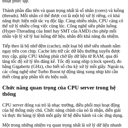
thuật phức tạp.
Thành phần đầu tiên và quan trọng nhất là số nhân (cores) và luồng
(threads). Mỗi nhân có thể được coi là một bộ xử lý riêng, có khả
năng thực hiện một tác vụ độc lập. Càng nhiều nhân, CPU càng có
thể xử lý nhiều công việc cùng lúc. Công nghệ siêu phân luồng
(Hyper-Threading của Intel hay SMT của AMD) cho phép mỗi
nhân vật lý xử lý hai luồng dữ liệu, nhân đôi khả năng đa nhiệm.
Tiếp theo là bộ nhớ đệm (cache), một loại bộ nhớ siêu nhanh nằm
ngay trên con chip. Cache lưu trữ các dữ liệu thường xuyên được
truy cập, giúp CPU không phải chờ lấy dữ liệu từ RAM, qua đó
tăng tốc độ xử lý lên đáng kể. Tốc độ xung nhịp (clock speed), đo
bằng Gigahertz (GHz), cho biết số chu kỳ xử lý mỗi giây. Ngoài ra,
các công nghệ như Turbo Boost tự động tăng xung nhịp khi cần
thiết cũng góp phần tối ưu hiệu suất.
Chức năng quan trọng của CPU server trong hệ
thống
CPU server đóng vai trò là nhạc trưởng, điều phối mọi hoạt động
của hệ thống máy chủ. Chức năng chính của nó là nhận, diễn giải
và thực thi hàng tỷ lệnh mỗi giây từ hệ điều hành và các ứng dụng.
Một trong những nhiệm vụ quan trọng nhất là xử lý dữ liệu nhanh