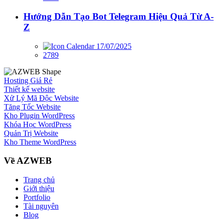
Hướng Dẫn Tạo Bot Telegram Hiệu Quả Từ A-
Z
17/07/2025
2789
Hosting Giá Rẻ
Thiết kế website
Xử Lý Mã Độc Website
Tăng Tốc Website
Kho Plugin WordPress
Khóa Học WordPress
Quản Trị Website
Kho Theme WordPress
Về AZWEB
Trang chủ
Giới thiệu
Portfolio
Tài nguyên
Blog