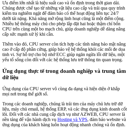
Ưu điểm lớn nhất là hiệu suất cao và ổn định trong thời gian dài.
Chúng được chế tạo từ những vật liệu cao cấp và trải qua quy trình
kiểm tra nghiêm ngặt để đảm bảo có thể hoạt động liên tục 24/7
dưới tải nặng. Khả năng mở rộng linh hoạt cũng là một điểm cộng.
Nhiều hệ thống máy chủ cho phép lắp đặt hai hoặc thậm chí bốn
CPU trên cùng một bo mạch chủ, giúp doanh nghiệp dễ dàng nâng
cấp sức mạnh xử lý khi cần.
Thêm vào đó, CPU server còn tích hợp các tính năng bảo mật nâng
cao ở cấp độ phần cứng, giúp bảo vệ hệ thống khỏi các mối đe dọa
tinh vi. Sự hỗ trợ cho bộ nhớ ECC giúp ngăn ngừa lỗi dữ liệu, một
yếu tố sống còn đối với các hệ thống lưu trữ thông tin quan trọng.
Ứng dụng thực tế trong doanh nghiệp và trung tâm
dữ liệu
Ứng dụng của CPU server vô cùng đa dạng và hiện diện ở khắp
mọi nơi trong thế giới số.
Trong các doanh nghiệp, chúng là trái tim của máy chủ lưu trữ dữ
liệu, máy chủ email, hệ thống ERP, và các ứng dụng kinh doanh cốt
lõi. Đối với các nhà cung cấp dịch vụ như AZWEB, CPU server là
nền tảng để vận hành dịch vụ
Hosting và VPS
, đảm bảo website và
ứng dụng của khách hàng luôn hoạt động nhanh chóng và ổn định.