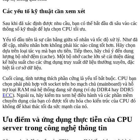
Các yếu tố kỹ thuật cần xem xét
Sau khi đã xác định được nhu cầu, bạn có thể bắt đầu đi sâu vào các
thông số kỹ thuật để lựa chọn CPU tối ưu.
Yếu tố đầu tiên là sự cân bằng giữa số nhân và tốc độ xử lý. Như đã
đề cập, nhiều nhân hơn không phải lúc nào cũng tốt hơn. Hãy chọn
dựa trên loại tác vụ mà bạn ưu tiên. Tiếp theo, hãy chú ý đến dung
lượng bộ nhớ đệm (cache). Một bộ nhớ cache lớn sẽ cải thiện đáng
kể hiệu suất cho các ứng dụng truy xuất dữ liệu thường xuyên, đặc
biệt là cơ sở dữ liệu.
Cuối cùng, tính tương thích phần cứng là yếu tố bắt buộc. CPU bạn
chọn phải phù hợp với socket trên bo mạch chủ (mainboard) và hỗ
trợ loại RAM mà hệ thống đang sử dụng (ví dụ DDR4 hay DDR5
ECC
). Ngoài ra, hãy kiểm tra xem hệ điều hành và các phần mềm
chuyên dụng của bạn có được tối ưu hóa cho kiến trúc của CPU đó
không để khai thác tối đa sức mạnh của nó.
Ưu điểm và ứng dụng thực tiễn của CPU
server trong công nghệ thông tin