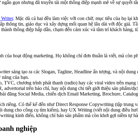
từ ngắn gọn nhưng đã truyền tải một thông điệp mạnh mẽ về sự quyết t
 Writer
. Mặc dù cả hai đều làm việc với con chữ, mục tiêu của họ lại k
ấp thông tin, giáo dục và xây dựng mối quan hệ lâu dài với độc giả. 
thành thông điệp hấp dẫn, chạm đến cảm xúc và tâm trí khách hàng, từ 
h của hoạt động marketing. Họ không chỉ đơn thuần là viết, mà còn phả
riter sáng tạo ra các Slogan, Tagline, Headline ấn tượng, và nội dun
 năng của bạn.
, TVC, chương trình phát thanh (radio) hay các viral video trên mạng 
, advertorial trên báo chí, hay nội dung chi tiết giới thiệu sản phẩm/dị
bài đăng Social Media, chiến dịch Email Marketing, Brochure, Catalog,
ích riêng. Có thể kể đến như Direct Response Copywriting (tập trung 
ội dung cho công cụ tìm kiếm), hay UX Writing (viết nội dung điều hướ
ywriting kinh điển, không chỉ bán sản phẩm mà còn khơi gợi niềm tự hà
doanh nghiệp