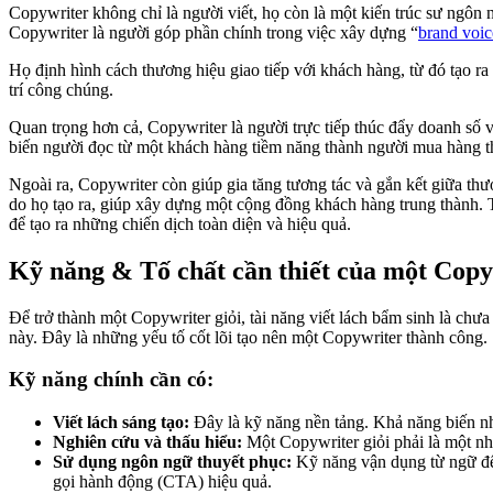
Copywriter không chỉ là người viết, họ còn là một kiến trúc sư ngôn 
Copywriter là người góp phần chính trong việc xây dựng “
brand voic
Họ định hình cách thương hiệu giao tiếp với khách hàng, từ đó tạo ra
trí công chúng.
Quan trọng hơn cả, Copywriter là người trực tiếp thúc đẩy doanh số 
biến người đọc từ một khách hàng tiềm năng thành người mua hàng th
Ngoài ra, Copywriter còn giúp gia tăng tương tác và gắn kết giữa t
do họ tạo ra, giúp xây dựng một cộng đồng khách hàng trung thành. T
để tạo ra những chiến dịch toàn diện và hiệu quả.
Kỹ năng & Tố chất cần thiết của một Copy
Để trở thành một Copywriter giỏi, tài năng viết lách bẩm sinh là ch
này. Đây là những yếu tố cốt lõi tạo nên một Copywriter thành công.
Kỹ năng chính cần có:
Viết lách sáng tạo:
Đây là kỹ năng nền tảng. Khả năng biến nh
Nghiên cứu và thấu hiểu:
Một Copywriter giỏi phải là một nhà
Sử dụng ngôn ngữ thuyết phục:
Kỹ năng vận dụng từ ngữ để 
gọi hành động (CTA) hiệu quả.