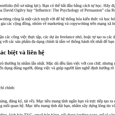
ortfolio (hồ sơ năng lực). Bạn có thể bắt đầu bằng cách tự học. Hãy đ
ủa David Ogilvy hay “Influence: The Psychology of Persuasion” của Ro
riting cũng là một cách tuyệt vời để hệ thống hóa kiến thức và học hỏ
 gia các cộng đồng, nhóm về marketing và copywriting trên mạng xã h
 các công việc thực tập, các dự án freelance nhỏ, hoặc tự tạo ra các d
ượng với các sản phẩm đa dạng chính là tấm vé thông hành tốt nhất để b
c biệt và liên hệ
 trò thường bị nhầm lẫn nhất. Mặc dù đều làm việc với con chữ, nhưng
tuyển dụng đúng người, đúng việc và giúp người làm nghề định hướng r
chí chính:
g, đăng ký, tải về). Mục tiêu mang tính ngắn hạn và trực tiếp tạo ra 
ựng mối quan hệ. Mục tiêu mang tính dài hạn, nhằm xây dựng lòng tin và
line, kịch bản TVC, email bán hàng, nội dung landing page, mô tả sả