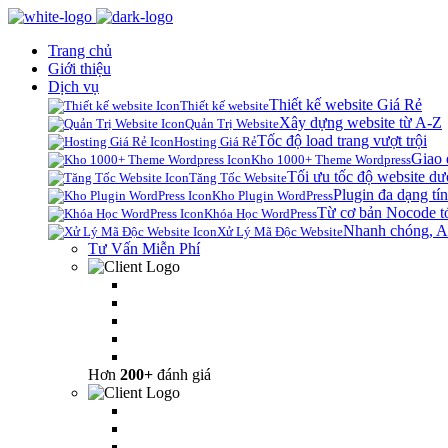
Trang chủ
Giới thiệu
Dịch vụ
Thiết kế website Giá Rẻ
Thiết kế website
Xây dựng website từ A-Z
Quản Trị Website
Tốc độ load trang vượt trội
Hosting Giá Rẻ
Giao 
Kho 1000+ Theme Wordpress
Tối ưu tốc độ website dư
Tăng Tốc Website
Plugin đa dạng tín
Kho Plugin WordPress
Từ cơ bản Nocode t
Khóa Học WordPress
Nhanh chóng, A
Xử Lý Mã Độc Website
Tư Vấn Miễn Phí
Hơn
200+
đánh giá