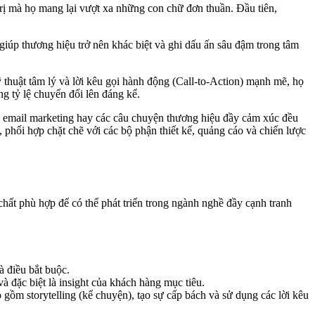
 trị mà họ mang lại vượt xa những con chữ đơn thuần. Đầu tiên,
 giúp thương hiệu trở nên khác biệt và ghi dấu ấn sâu đậm trong tâm
 thuật tâm lý và lời kêu gọi hành động (Call-to-Action) mạnh mẽ, họ
g tỷ lệ chuyển đổi lên đáng kể.
ch email marketing hay các câu chuyện thương hiệu đầy cảm xúc đều
phối hợp chặt chẽ với các bộ phận thiết kế, quảng cáo và chiến lược
chất phù hợp để có thể phát triển trong ngành nghề đầy cạnh tranh
 điều bắt buộc.
à đặc biệt là insight của khách hàng mục tiêu.
ồm storytelling (kể chuyện), tạo sự cấp bách và sử dụng các lời kêu