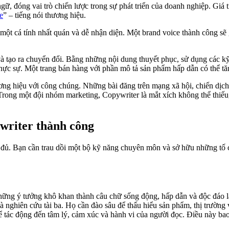
ngữ, đóng vai trò chiến lược trong sự phát triển của doanh nghiệp. Giá
e
” – tiếng nói thương hiệu.
 một cá tính nhất quán và dễ nhận diện. Một brand voice thành công sẽ
và tạo ra chuyển đổi. Bằng những nội dung thuyết phục, sử dụng các kỹ
ực sự. Một trang bán hàng với phần mô tả sản phẩm hấp dẫn có thể tăn
hương hiệu với công chúng. Những bài đăng trên mạng xã hội, chiến dị
rong một đội nhóm marketing, Copywriter là mắt xích không thể thiếu, 
writer thành công
ưa đủ. Bạn cần trau dồi một bộ kỹ năng chuyên môn và sở hữu những tố 
ững ý tưởng khô khan thành câu chữ sống động, hấp dẫn và độc đáo là
 nghiên cứu tài ba. Họ cần đào sâu để thấu hiểu sản phẩm, thị trường v
tác động đến tâm lý, cảm xúc và hành vi của người đọc. Điều này bao g