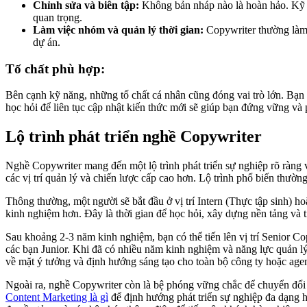
Chỉnh sửa và biên tập:
Không bản nháp nào là hoàn hảo. Kỹ nă
quan trọng.
Làm việc nhóm và quản lý thời gian:
Copywriter thường làm v
dự án.
Tố chất phù hợp:
Bên cạnh kỹ năng, những tố chất cá nhân cũng đóng vai trò lớn. Bạn 
học hỏi để liên tục cập nhật kiến thức mới sẽ giúp bạn đứng vững và p
Lộ trình phát triển nghề Copywriter
Nghề Copywriter mang đến một lộ trình phát triển sự nghiệp rõ ràng 
các vị trí quản lý và chiến lược cấp cao hơn. Lộ trình phổ biến thường
Thông thường, một người sẽ bắt đầu ở vị trí Intern (Thực tập sinh) h
kinh nghiệm hơn. Đây là thời gian để học hỏi, xây dựng nền tảng và 
Sau khoảng 2-3 năm kinh nghiệm, bạn có thể tiến lên vị trí Senior Co
các bạn Junior. Khi đã có nhiều năm kinh nghiệm và năng lực quản lý
về mặt ý tưởng và định hướng sáng tạo cho toàn bộ công ty hoặc age
Ngoài ra, nghề Copywriter còn là bệ phóng vững chắc để chuyển đổi 
Content Marketing là gì
để định hướng phát triển sự nghiệp đa dạng h