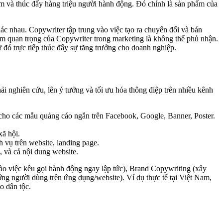
âm và thúc đẩy hàng triệu người hành động. Đó chính là sản phẩm của
hác nhau. Copywriter tập trung vào việc tạo ra chuyển đổi và bán
Tầm quan trọng của Copywriter trong marketing là không thể phủ nhận.
đó trực tiếp thúc đẩy sự tăng trưởng cho doanh nghiệp.
i nghiên cứu, lên ý tưởng và tối ưu hóa thông điệp trên nhiều kênh
g cho các mẫu quảng cáo ngắn trên Facebook, Google, Banner, Poster.
xã hội.
ch vụ trên website, landing page.
 và cả nội dung website.
vào việc kêu gọi hành động ngay lập tức), Brand Copywriting (xây
ng người dùng trên ứng dụng/website). Ví dụ thực tế tại Việt Nam,
o dân tộc.