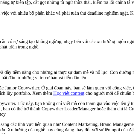
ng tự biên tập, cắt gọt những từ ngữ thừa thãi, kiểm tra lỗi chính tả
iệc với nhiều bộ phận khác và phải tuân thủ deadline nghiêm ngặt. Kh
cần có sự sáng tạo không ngừng, nhạy bén với các xu hướng ngôn ngữ và
hát triển trong nghề.
và đầy tiềm năng cho những ai thực sự đam mê và nỗ lực. Con đường nà
 bắt đầu từ những vị trí cơ bản và tiến dần lên.
oặc Junior Copywriter. Ở giai đoạn này, bạn sẽ làm quen với công việc
tích lũy portfolio. Xem thêm
Học viết content
cho người mới để chuẩn bị
pywriter. Lúc này, bạn không chỉ viết mà còn tham gia vào việc lên ý t
, bạn có thể trở thành Copywriter Leader/Manager hoặc thậm chí là Cre
ncy.
sang các lĩnh vực liên quan như Content Marketing, Brand Management
ơn. Xu hướng của nghề này cũng đang thay đổi với sự lên ngôi của AI,