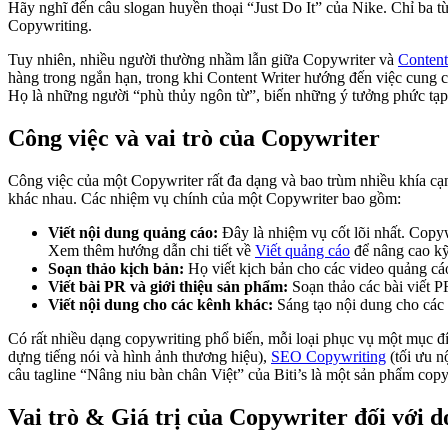
Hãy nghĩ đến câu slogan huyền thoại “Just Do It” của Nike. Chỉ ba 
Copywriting.
Tuy nhiên, nhiều người thường nhầm lẫn giữa Copywriter và
Content
hàng trong ngắn hạn, trong khi Content Writer hướng đến việc cung c
Họ là những người “phù thủy ngôn từ”, biến những ý tưởng phức tạp 
Công việc và vai trò của Copywriter
Công việc của một Copywriter rất đa dạng và bao trùm nhiều khía cạn
khác nhau. Các nhiệm vụ chính của một Copywriter bao gồm:
Viết nội dung quảng cáo:
Đây là nhiệm vụ cốt lõi nhất. Copyw
Xem thêm hướng dẫn chi tiết về
Viết quảng cáo
để nâng cao kỹ
Soạn thảo kịch bản:
Họ viết kịch bản cho các video quảng cáo
Viết bài PR và giới thiệu sản phẩm:
Soạn thảo các bài viết PR
Viết nội dung cho các kênh khác:
Sáng tạo nội dung cho các 
Có rất nhiều dạng copywriting phổ biến, mỗi loại phục vụ một mục đ
dựng tiếng nói và hình ảnh thương hiệu),
SEO Copywriting
(tối ưu n
câu tagline “Nâng niu bàn chân Việt” của Biti’s là một sản phẩm cop
Vai trò & Giá trị của Copywriter đối với 