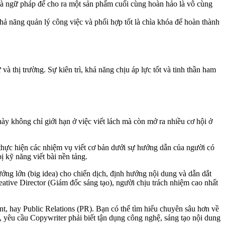
 và ngữ pháp để cho ra một sản phẩm cuối cùng hoàn hảo là vô cùng
ả năng quản lý công việc và phối hợp tốt là chìa khóa để hoàn thành
 thị trường. Sự kiên trì, khả năng chịu áp lực tốt và tinh thần ham
y không chỉ giới hạn ở việc viết lách mà còn mở ra nhiều cơ hội ở
, thực hiện các nhiệm vụ viết cơ bản dưới sự hướng dẫn của người có
 kỹ năng viết bài nền tảng.
ưởng lớn (big idea) cho chiến dịch, định hướng nội dung và dẫn dắt
ative Director (Giám đốc sáng tạo), người chịu trách nhiệm cao nhất
, hay Public Relations (PR). Bạn có thể tìm hiểu chuyên sâu hơn về
 yêu cầu Copywriter phải biết tận dụng công nghệ, sáng tạo nội dung