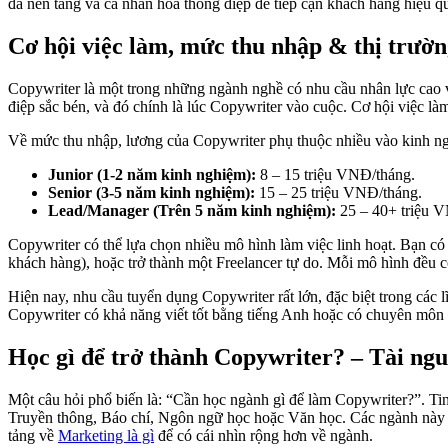
đa nền tảng và cá nhân hóa thông điệp để tiếp cận khách hàng hiệu q
Cơ hội việc làm, mức thu nhập & thị trườ
Copywriter là một trong những ngành nghề có nhu cầu nhân lực cao 
điệp sắc bén, và đó chính là lúc Copywriter vào cuộc. Cơ hội việc là
Về mức thu nhập, lương của Copywriter phụ thuộc nhiều vào kinh ng
Junior (1-2 năm kinh nghiệm):
8 – 15 triệu VNĐ/tháng.
Senior (3-5 năm kinh nghiệm):
15 – 25 triệu VNĐ/tháng.
Lead/Manager (Trên 5 năm kinh nghiệm):
25 – 40+ triệu 
Copywriter có thể lựa chọn nhiều mô hình làm việc linh hoạt. Bạn có
khách hàng), hoặc trở thành một Freelancer tự do. Mỗi mô hình đều 
Hiện nay, nhu cầu tuyển dụng Copywriter rất lớn, đặc biệt trong c
Copywriter có khả năng viết tốt bằng tiếng Anh hoặc có chuyên môn s
Học gì để trở thành Copywriter? – Tài n
Một câu hỏi phổ biến là: “Cần học ngành gì để làm Copywriter?”. Ti
Truyền thông, Báo chí, Ngôn ngữ học hoặc Văn học. Các ngành này 
tảng về
Marketing là gì
để có cái nhìn rộng hơn về ngành.