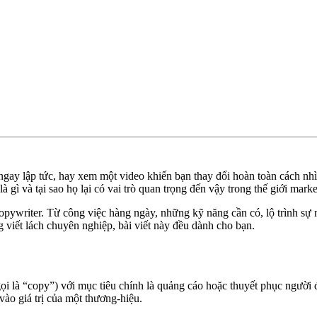
gay lập tức, hay xem một video khiến bạn thay đổi hoàn toàn cách n
à gì và tại sao họ lại có vai trò quan trọng đến vậy trong thế giới marke
opywriter. Từ công việc hàng ngày, những kỹ năng cần có, lộ trình sự 
viết lách chuyên nghiệp, bài viết này đều dành cho bạn.
ọi là “copy”) với mục tiêu chính là quảng cáo hoặc thuyết phục người
vào giá trị của một thương-hiệu.