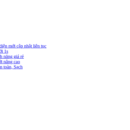
diện mới cập nhật liên tục
ới 1s
h năng giá rẻ
ới nâng cao
n toàn, Sạch