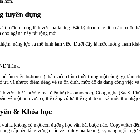
uả hơn.
ng tuyển dụng
và ổn định trong lĩnh vực marketing. Bất kỳ doanh nghiệp nào muốn 
m cho ngành này rất rộng mở.
hiệm, năng lực và mô hình làm việc. Dưới đây là mức lương tham khảo
VNĐ/tháng.
 thể làm việc In-house (nhân viên chính thức trong một công ty), làm
có ưu và nhược điểm riêng về sự ổn định, mức độ đa dạng công việc và 
ác lĩnh vực như Thương mại điện tử (E-commerce), Công nghệ (SaaS, F
âu về một lĩnh vực cụ thể càng có lợi thế cạnh tranh và mức thu nhập 
guyên & Khóa học
n vui là không có một con đường học vấn bắt buộc nào. Copywriter đến
cung cấp nền tảng vững chắc về tư duy marketing, kỹ năng ngôn ngữ v