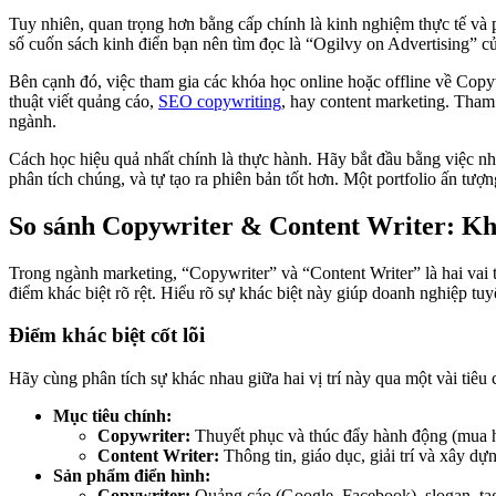
Tuy nhiên, quan trọng hơn bằng cấp chính là kinh nghiệm thực tế và p
số cuốn sách kinh điển bạn nên tìm đọc là “Ogilvy on Advertising” c
Bên cạnh đó, việc tham gia các khóa học online hoặc offline về Copyw
thuật viết quảng cáo,
SEO copywriting
, hay content marketing. Tham
ngành.
Cách học hiệu quả nhất chính là thực hành. Hãy bắt đầu bằng việc nhận
phân tích chúng, và tự tạo ra phiên bản tốt hơn. Một portfolio ấn t
So sánh Copywriter & Content Writer: Khá
Trong ngành marketing, “Copywriter” và “Content Writer” là hai vai
điểm khác biệt rõ rệt. Hiểu rõ sự khác biệt này giúp doanh nghiệp 
Điểm khác biệt cốt lõi
Hãy cùng phân tích sự khác nhau giữa hai vị trí này qua một vài tiêu 
Mục tiêu chính:
Copywriter:
Thuyết phục và thúc đẩy hành động (mua hàn
Content Writer:
Thông tin, giáo dục, giải trí và xây d
Sản phẩm điển hình:
Copywriter:
Quảng cáo (Google, Facebook), slogan, tag