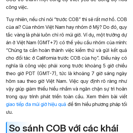
công việc.
Tuy nhiên, nếu chỉ nói “trước COB” thì sẽ rất mơ hồ. COB
của ai? Của nhóm Việt Nam hay nhóm ở Mỹ? Do đó, quy
tắc vàng là phải luôn chỉ rõ múi giờ. Ví dụ, một trưởng dự
án ở Việt Nam (GMT+7) có thể yêu cầu nhóm của mình:
“Chúng ta cần hoàn thành việc kiểm thử và gửi kết quả
cho đối tác ở California trước COB của họ”. Điều này có
nghĩa là công việc phải xong trước khoảng 5 giờ chiều
theo giờ PDT (GMT-7), tức là khoảng 7 giờ sáng ngày
hôm sau theo giờ Việt Nam. Việc quy định rõ ràng như
vậy giúp giảm thiểu hiểu nhầm và ngăn chặn sự trì hoãn
trong quy trình phát triển toàn cầu. Xem thêm bài viết
giao tiếp đa múi giờ hiệu quả
để tìm hiểu phương pháp tối
ưu.
So sánh COB với các khái