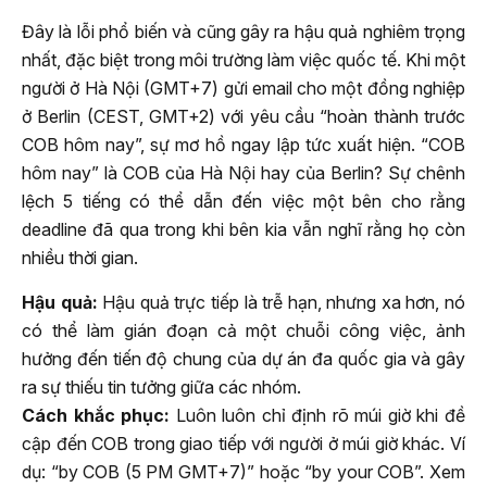
Đây là lỗi phổ biến và cũng gây ra hậu quả nghiêm trọng
nhất, đặc biệt trong môi trường làm việc quốc tế. Khi một
người ở Hà Nội (GMT+7) gửi email cho một đồng nghiệp
ở Berlin (CEST, GMT+2) với yêu cầu “hoàn thành trước
COB hôm nay”, sự mơ hồ ngay lập tức xuất hiện. “COB
hôm nay” là COB của Hà Nội hay của Berlin? Sự chênh
lệch 5 tiếng có thể dẫn đến việc một bên cho rằng
deadline đã qua trong khi bên kia vẫn nghĩ rằng họ còn
nhiều thời gian.
Hậu quả:
Hậu quả trực tiếp là trễ hạn, nhưng xa hơn, nó
có thể làm gián đoạn cả một chuỗi công việc, ảnh
hưởng đến tiến độ chung của dự án đa quốc gia và gây
ra sự thiếu tin tưởng giữa các nhóm.
Cách khắc phục:
Luôn luôn chỉ định rõ múi giờ khi đề
cập đến COB trong giao tiếp với người ở múi giờ khác. Ví
dụ: “by COB (5 PM GMT+7)” hoặc “by your COB”. Xem