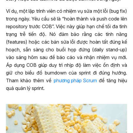
Ví dụ, một lập trình viên có nhiệm vụ sửa một lỗi (bug fix)
trong ngày. Yêu cầu sẽ là “hoàn thành và push code lên
repository trước COB”. Việc này giúp hạn chế tối đa tình
trạng trễ tiến độ. Nó đảm bảo rằng các tính năng
(features) hoặc các bản sửa lỗi được hoàn tất đúng kế
hoạch, sẵn sàng cho buổi họp đứng (daily stand-up)
vào sáng hôm sau để báo cáo và nhận nhiệm vụ mới.
Áp dụng COB giúp duy trì nhịp độ làm việc ổn định và
giữ cho biểu đồ burndown của sprint đi đúng hướng.
Tham khảo thêm về
phương pháp Scrum
để tăng hiệu
quả quản lý sprint.