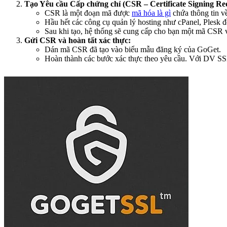
Tạo Yêu cầu Cấp chứng chỉ (CSR – Certificate Signing Re
CSR là một đoạn mã được
mã hóa là gì
chứa thông tin v
Hầu hết các công cụ quản lý hosting như cPanel, Plesk
Sau khi tạo, hệ thống sẽ cung cấp cho bạn một mã CSR v
Gửi CSR và hoàn tất xác thực:
Dán mã CSR đã tạo vào biểu mẫu đăng ký của GoGet.
Hoàn thành các bước xác thực theo yêu cầu. Với DV SSL