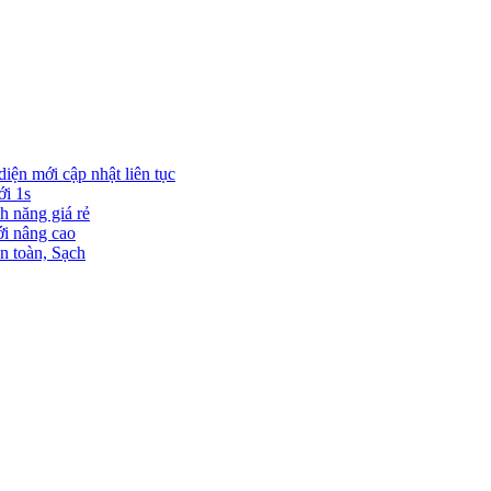
diện mới cập nhật liên tục
ới 1s
h năng giá rẻ
ới nâng cao
n toàn, Sạch