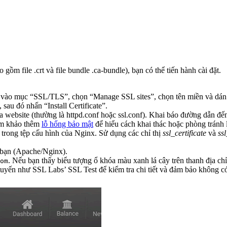
ồm file .crt và file bundle .ca-bundle), bạn có thể tiến hành cài đặt.
 vào mục “SSL/TLS”, chọn “Manage SSL sites”, chọn tên miền và dán nộ
 sau đó nhấn “Install Certificate”.
a website (thường là httpd.conf hoặc ssl.conf). Khai báo đường dẫn đế
am khảo thêm
lỗ hổng bảo mật
để hiểu cách khai thác hoặc phòng tránh l
trong tệp cấu hình của Nginx. Sử dụng các chỉ thị
ssl_certificate
và
ss
a bạn (Apache/Nginx).
. Nếu bạn thấy biểu tượng ổ khóa màu xanh lá cây trên thanh địa chỉ
om
uyến như SSL Labs’ SSL Test để kiểm tra chi tiết và đảm bảo không có