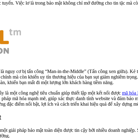
c tuyến. Việc lơ là trong bảo mật không chỉ mở đường cho tin tặc mà c
là nguy cơ bị tấn công “Man-in-the-Middle” (Tấn công xen giữa). Kẻ t
ài chính mà còn khiến uy tín thương hiệu của bạn sụt giảm nghiêm trọng
oàn, khiến bạn mất đi một lượng lớn khách hàng tiềm năng.
ây là một công nghệ tiêu chuẩn giúp thiết lập một kết nối được
mã hóa l
pháp mã hóa mạnh mẽ, giúp xác thực danh tính website và đảm bảo mọi 
 đặc điểm nổi bật, lợi ích và cách triển khai hiệu quả để xây dựng mộ
t
t giải pháp bảo mật toàn diện được tin cậy bởi nhiều doanh nghiệp. Sự
rường.