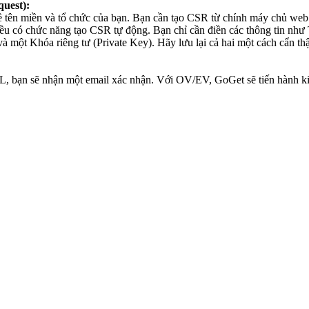
quest):
ề tên miền và tổ chức của bạn. Bạn cần tạo CSR từ chính máy chủ web 
 đều có chức năng tạo CSR tự động. Bạn chỉ cần điền các thông tin n
à một Khóa riêng tư (Private Key). Hãy lưu lại cả hai một cách cẩn th
, bạn sẽ nhận một email xác nhận. Với OV/EV, GoGet sẽ tiến hành kiể