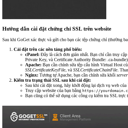
Hướng dẫn cài đặt chứng chỉ SSL trên website
Sau khi GoGet xác thực và gửi cho bạn các tệp chứng chỉ (thường bao g
Cài đặt trên các nền tảng phổ biến:
cPanel:
Đây là cách đơn giản nhất. Bạn chỉ cần truy cập
Private Key, và Certificate Authority Bundle: .ca-bundle),
Apache:
Bạn cần chỉnh sửa tệp cấu hình Virtual Host củ
SSLCertificateKeyFile
, và
SSLCertificateChainFile
. Th
Nginx:
Tương tự Apache, bạn cần chỉnh sửa khối
server
Kiểm tra trạng thái SSL sau khi cài đặt:
Sau khi cài đặt xong, hãy khởi động lại dịch vụ web củ
Truy cập website của bạn bằng
https://yourdomain.c
Bạn cũng có thể sử dụng các công cụ kiểm tra SSL trực t