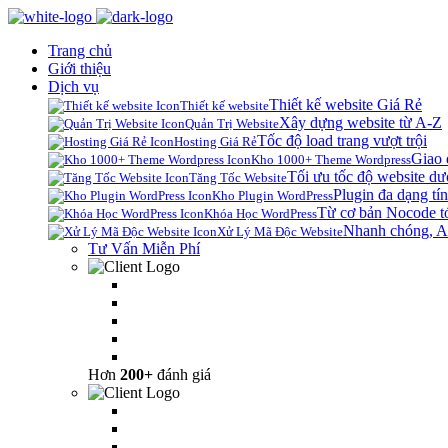
Trang chủ
Giới thiệu
Dịch vụ
Thiết kế website Giá Rẻ
Thiết kế website
Xây dựng website từ A-Z
Quản Trị Website
Tốc độ load trang vượt trội
Hosting Giá Rẻ
Giao 
Kho 1000+ Theme Wordpress
Tối ưu tốc độ website dư
Tăng Tốc Website
Plugin đa dạng tín
Kho Plugin WordPress
Từ cơ bản Nocode t
Khóa Học WordPress
Nhanh chóng, A
Xử Lý Mã Độc Website
Tư Vấn Miễn Phí
Hơn
200+
đánh giá