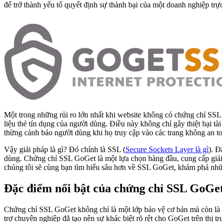
để trở thành yếu tố quyết định sự thành bại của một doanh nghiệp trự
Một trong những rủi ro lớn nhất khi website không có chứng chỉ SSL 
liệu thẻ tín dụng của người dùng. Điều này không chỉ gây thiệt hại t
thừng cảnh báo người dùng khi họ truy cập vào các trang không an t
Vậy giải pháp là gì? Đó chính là SSL (
Secure Sockets Layer là gì
). Đ
dùng. Chứng chỉ SSL GoGet là một lựa chọn hàng đầu, cung cấp giải 
chúng tôi sẽ cùng bạn tìm hiểu sâu hơn về SSL GoGet, khám phá những
Đặc điểm nổi bật của chứng chỉ SSL GoGe
Chứng chỉ SSL GoGet không chỉ là một lớp bảo vệ cơ bản mà còn là mộ
trợ chuyên nghiệp đã tạo nên sự khác biệt rõ rệt cho GoGet trên thị t