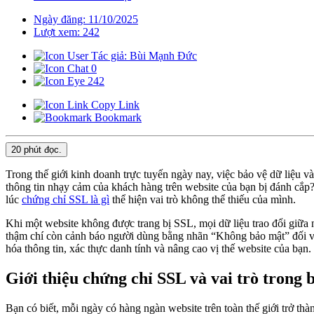
Ngày đăng: 11/10/2025
Lượt xem: 242
Tác giả: Bùi Mạnh Đức
0
242
Copy Link
Bookmark
20 phút
đọc.
Trong thế giới kinh doanh trực tuyến ngày nay, việc bảo vệ dữ liệu v
thông tin nhạy cảm của khách hàng trên website của bạn bị đánh cắp? 
lúc
chứng chỉ SSL là gì
thể hiện vai trò không thể thiếu của mình.
Khi một website không được trang bị SSL, mọi dữ liệu trao đổi giữa
thậm chí còn cảnh báo người dùng bằng nhãn “Không bảo mật” đối với
hóa thông tin, xác thực danh tính và nâng cao vị thế website của bạn.
Giới thiệu chứng chỉ SSL và vai trò trong 
Bạn có biết, mỗi ngày có hàng ngàn website trên toàn thế giới trở th