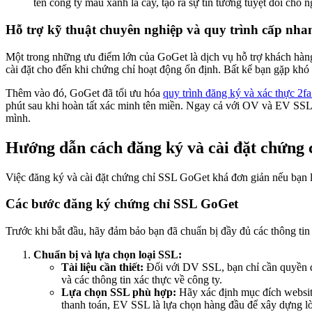
tên công ty màu xanh lá cây, tạo ra sự tin tưởng tuyệt đối cho 
Hỗ trợ kỹ thuật chuyên nghiệp và quy trình cấp nh
Một trong những ưu điểm lớn của GoGet là dịch vụ hỗ trợ khách hàng.
cài đặt cho đến khi chứng chỉ hoạt động ổn định. Bất kể bạn gặp khó 
Thêm vào đó, GoGet đã tối ưu hóa
quy trình đăng ký và xác thực 2fa 
phút sau khi hoàn tất xác minh tên miền. Ngay cả với OV và EV SSL, 
mình.
Hướng dẫn cách đăng ký và cài đặt chứng
Việc đăng ký và cài đặt chứng chỉ SSL GoGet khá đơn giản nếu bạn làm
Các bước đăng ký chứng chỉ SSL GoGet
Trước khi bắt đầu, hãy đảm bảo bạn đã chuẩn bị đầy đủ các thông tin 
Chuẩn bị và lựa chọn loại SSL:
Tài liệu cần thiết:
Đối với DV SSL, bạn chỉ cần quyền q
và các thông tin xác thực về công ty.
Lựa chọn SSL phù hợp:
Hãy xác định mục đích website
thanh toán, EV SSL là lựa chọn hàng đầu để xây dựng lòn