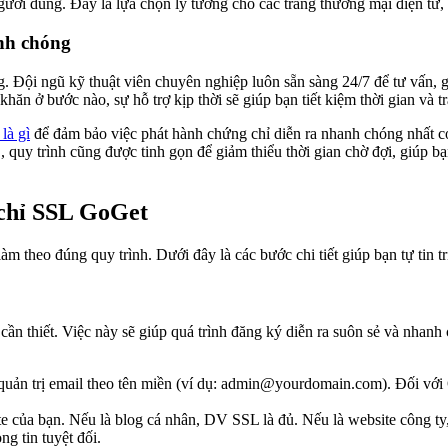
người dùng. Đây là lựa chọn lý tưởng cho các trang thương mại điện tử,
anh chóng
 Đội ngũ kỹ thuật viên chuyên nghiệp luôn sẵn sàng 24/7 để tư vấn, giả
khăn ở bước nào, sự hỗ trợ kịp thời sẽ giúp bạn tiết kiệm thời gian và 
là gì
để đảm bảo việc phát hành chứng chỉ diễn ra nhanh chóng nhất c
quy trình cũng được tinh gọn để giảm thiểu thời gian chờ đợi, giúp b
 chỉ SSL GoGet
 theo đúng quy trình. Dưới đây là các bước chi tiết giúp bạn tự tin t
cần thiết. Việc này sẽ giúp quá trình đăng ký diễn ra suôn sẻ và nhanh
uản trị email theo tên miền (ví dụ: admin@yourdomain.com). Đối với
 của bạn. Nếu là blog cá nhân, DV SSL là đủ. Nếu là website công t
g tin tuyệt đối.