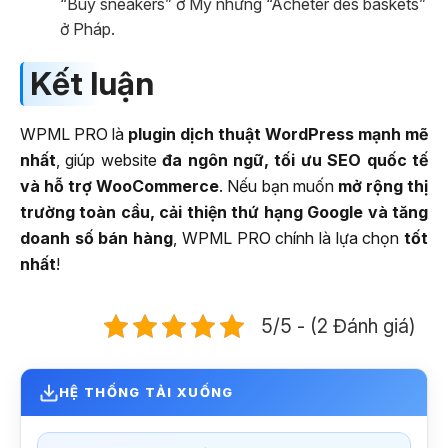
“Buy sneakers” ở Mỹ nhưng “Acheter des baskets”
ở Pháp.
Kết luận
WPML PRO là
plugin dịch thuật WordPress mạnh mẽ
nhất
, giúp website
đa ngôn ngữ, tối ưu SEO quốc tế
và hỗ trợ WooCommerce
. Nếu bạn muốn
mở rộng thị
trường toàn cầu, cải thiện thứ hạng Google và tăng
doanh số bán hàng
, WPML PRO chính là lựa chọn
tốt
nhất
!
5/5 - (2 Đánh giá)
HỆ THỐNG TẢI XUỐNG