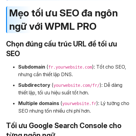
Mẹo tối ưu SEO đa ngôn
ngữ với WPML PRO
Chọn đúng cấu trúc URL để tối ưu
SEO
Subdomain
(
): Tốt cho SEO,
fr.yourwebsite.com
nhưng cần thiết lập DNS.
Subdirectory
(
): Dễ dàng
yourwebsite.com/fr/
thiết lập, tối ưu hiệu suất tốt hơn.
Multiple domains
(
): Lý tưởng cho
yourwebsite.fr
SEO nhưng tốn nhiều chi phí hơn.
Tối ưu Google Search Console cho
từng ngôn ngữ