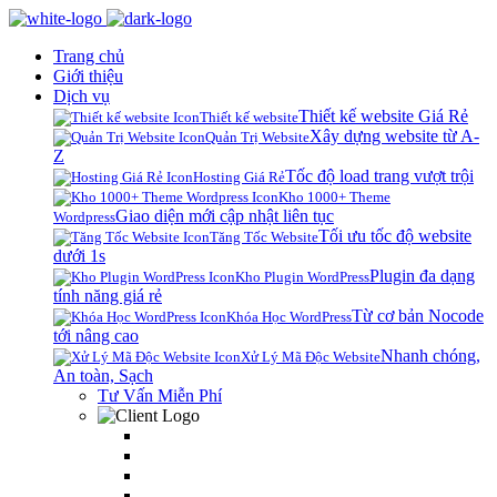
Trang chủ
Giới thiệu
Dịch vụ
Thiết kế website Giá Rẻ
Thiết kế website
Xây dựng website từ A-
Quản Trị Website
Z
Tốc độ load trang vượt trội
Hosting Giá Rẻ
Kho 1000+ Theme
Giao diện mới cập nhật liên tục
Wordpress
Tối ưu tốc độ website
Tăng Tốc Website
dưới 1s
Plugin đa dạng
Kho Plugin WordPress
tính năng giá rẻ
Từ cơ bản Nocode
Khóa Học WordPress
tới nâng cao
Nhanh chóng,
Xử Lý Mã Độc Website
An toàn, Sạch
Tư Vấn Miễn Phí