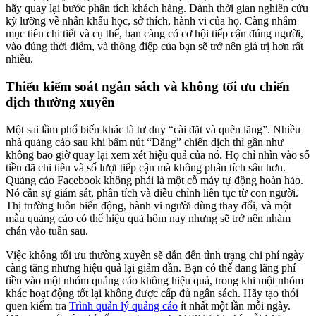
hãy quay lại bước phân tích khách hàng. Dành thời gian nghiên cứu
kỹ lưỡng về nhân khẩu học, sở thích, hành vi của họ. Càng nhắm
mục tiêu chi tiết và cụ thể, bạn càng có cơ hội tiếp cận đúng người,
vào đúng thời điểm, và thông điệp của bạn sẽ trở nên giá trị hơn rất
nhiều.
Thiếu kiểm soát ngân sách và không tối ưu chiến
dịch thường xuyên
Một sai lầm phổ biến khác là tư duy “cài đặt và quên lãng”. Nhiều
nhà quảng cáo sau khi bấm nút “Đăng” chiến dịch thì gần như
không bao giờ quay lại xem xét hiệu quả của nó. Họ chỉ nhìn vào số
tiền đã chi tiêu và số lượt tiếp cận mà không phân tích sâu hơn.
Quảng cáo Facebook không phải là một cỗ máy tự động hoàn hảo.
Nó cần sự giám sát, phân tích và điều chỉnh liên tục từ con người.
Thị trường luôn biến động, hành vi người dùng thay đổi, và một
mẫu quảng cáo có thể hiệu quả hôm nay nhưng sẽ trở nên nhàm
chán vào tuần sau.
Việc không tối ưu thường xuyên sẽ dẫn đến tình trạng chi phí ngày
càng tăng nhưng hiệu quả lại giảm dần. Bạn có thể đang lãng phí
tiền vào một nhóm quảng cáo không hiệu quả, trong khi một nhóm
khác hoạt động tốt lại không được cấp đủ ngân sách. Hãy tạo thói
quen kiểm tra
Trình quản lý quảng cáo
ít nhất một lần mỗi ngày.