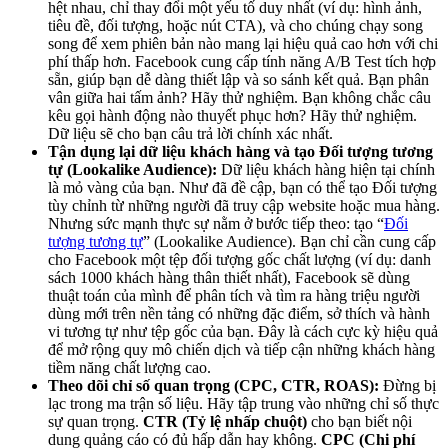
hệt nhau, chỉ thay đổi một yếu tố duy nhất (ví dụ: hình ảnh,
tiêu đề, đối tượng, hoặc nút CTA), và cho chúng chạy song
song để xem phiên bản nào mang lại hiệu quả cao hơn với chi
phí thấp hơn. Facebook cung cấp tính năng A/B Test tích hợp
sẵn, giúp bạn dễ dàng thiết lập và so sánh kết quả. Bạn phân
vân giữa hai tấm ảnh? Hãy thử nghiệm. Bạn không chắc câu
kêu gọi hành động nào thuyết phục hơn? Hãy thử nghiệm.
Dữ liệu sẽ cho bạn câu trả lời chính xác nhất.
Tận dụng lại dữ liệu khách hàng và tạo Đối tượng tương
tự (Lookalike Audience):
Dữ liệu khách hàng hiện tại chính
là mỏ vàng của bạn. Như đã đề cập, bạn có thể tạo Đối tượng
tùy chỉnh từ những người đã truy cập website hoặc mua hàng.
Nhưng sức mạnh thực sự nằm ở bước tiếp theo: tạo “
Đối
tượng tương tự
” (Lookalike Audience). Bạn chỉ cần cung cấp
cho Facebook một tệp đối tượng gốc chất lượng (ví dụ: danh
sách 1000 khách hàng thân thiết nhất), Facebook sẽ dùng
thuật toán của mình để phân tích và tìm ra hàng triệu người
dùng mới trên nền tảng có những đặc điểm, sở thích và hành
vi tương tự như tệp gốc của bạn. Đây là cách cực kỳ hiệu quả
để mở rộng quy mô chiến dịch và tiếp cận những khách hàng
tiềm năng chất lượng cao.
Theo dõi chỉ số quan trọng (CPC, CTR, ROAS):
Đừng bị
lạc trong ma trận số liệu. Hãy tập trung vào những chỉ số thực
sự quan trọng.
CTR (Tỷ lệ nhấp chuột)
cho bạn biết nội
dung quảng cáo có đủ hấp dẫn hay không.
CPC (Chi phí