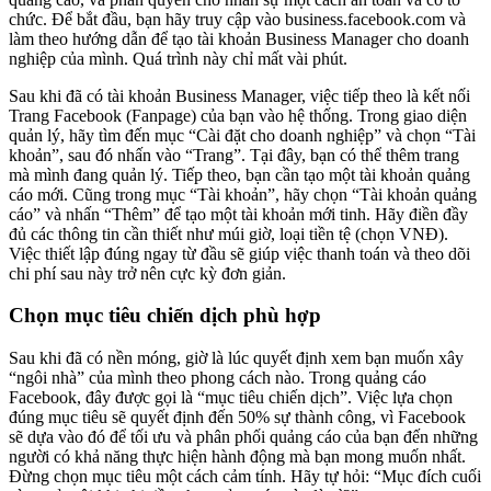
chức. Để bắt đầu, bạn hãy truy cập vào business.facebook.com và
làm theo hướng dẫn để tạo tài khoản Business Manager cho doanh
nghiệp của mình. Quá trình này chỉ mất vài phút.
Sau khi đã có tài khoản Business Manager, việc tiếp theo là kết nối
Trang Facebook (Fanpage) của bạn vào hệ thống. Trong giao diện
quản lý, hãy tìm đến mục “Cài đặt cho doanh nghiệp” và chọn “Tài
khoản”, sau đó nhấn vào “Trang”. Tại đây, bạn có thể thêm trang
mà mình đang quản lý. Tiếp theo, bạn cần tạo một tài khoản quảng
cáo mới. Cũng trong mục “Tài khoản”, hãy chọn “Tài khoản quảng
cáo” và nhấn “Thêm” để tạo một tài khoản mới tinh. Hãy điền đầy
đủ các thông tin cần thiết như múi giờ, loại tiền tệ (chọn VNĐ).
Việc thiết lập đúng ngay từ đầu sẽ giúp việc thanh toán và theo dõi
chi phí sau này trở nên cực kỳ đơn giản.
Chọn mục tiêu chiến dịch phù hợp
Sau khi đã có nền móng, giờ là lúc quyết định xem bạn muốn xây
“ngôi nhà” của mình theo phong cách nào. Trong quảng cáo
Facebook, đây được gọi là “mục tiêu chiến dịch”. Việc lựa chọn
đúng mục tiêu sẽ quyết định đến 50% sự thành công, vì Facebook
sẽ dựa vào đó để tối ưu và phân phối quảng cáo của bạn đến những
người có khả năng thực hiện hành động mà bạn mong muốn nhất.
Đừng chọn mục tiêu một cách cảm tính. Hãy tự hỏi: “Mục đích cuối