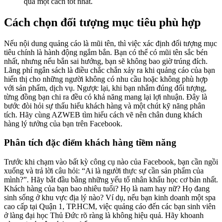
quả một cách tốt nhất.
Cách chọn đối tượng mục tiêu phù hợp
Nếu nội dung quảng cáo là mũi tên, thì việc xác định đối tượng mục
tiêu chính là hành động ngắm bắn. Bạn có thể có mũi tên sắc bén
nhất, nhưng nếu bắn sai hướng, bạn sẽ không bao giờ trúng đích.
Lãng phí ngân sách là điều chắc chắn xảy ra khi quảng cáo của bạn
hiển thị cho những người không có nhu cầu hoặc không phù hợp
với sản phẩm, dịch vụ. Ngược lại, khi bạn nhắm đúng đối tượng,
từng đồng bạn chi ra đều có khả năng mang lại lợi nhuận. Đây là
bước đòi hỏi sự thấu hiểu khách hàng và một chút kỹ năng phân
tích. Hãy cùng AZWEB tìm hiểu cách vẽ nên chân dung khách
hàng lý tưởng của bạn trên Facebook.
Phân tích đặc điểm khách hàng tiềm năng
Trước khi chạm vào bất kỳ công cụ nào của Facebook, bạn cần ngồi
xuống và trả lời câu hỏi: “Ai là người thực sự cần sản phẩm của
mình?”. Hãy bắt đầu bằng những yếu tố nhân khẩu học cơ bản nhất.
Khách hàng của bạn bao nhiêu tuổi? Họ là nam hay nữ? Họ đang
sinh sống ở khu vực địa lý nào? Ví dụ, nếu bạn kinh doanh một spa
cao cấp tại Quận 1, TP.HCM, việc quảng cáo đến các bạn sinh viên
ở làng đại học Thủ Đức rõ ràng là không hiệu quả. Hãy khoanh