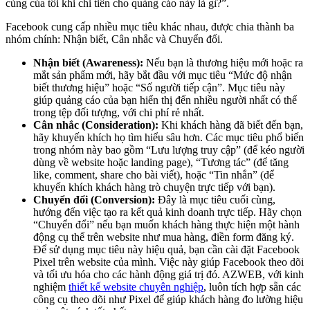
cùng của tôi khi chi tiền cho quảng cáo này là gì?”.
Facebook cung cấp nhiều mục tiêu khác nhau, được chia thành ba
nhóm chính: Nhận biết, Cân nhắc và Chuyển đổi.
Nhận biết (Awareness):
Nếu bạn là thương hiệu mới hoặc ra
mắt sản phẩm mới, hãy bắt đầu với mục tiêu “Mức độ nhận
biết thương hiệu” hoặc “Số người tiếp cận”. Mục tiêu này
giúp quảng cáo của bạn hiển thị đến nhiều người nhất có thể
trong tệp đối tượng, với chi phí rẻ nhất.
Cân nhắc (Consideration):
Khi khách hàng đã biết đến bạn,
hãy khuyến khích họ tìm hiểu sâu hơn. Các mục tiêu phổ biến
trong nhóm này bao gồm “Lưu lượng truy cập” (để kéo người
dùng về website hoặc landing page), “Tương tác” (để tăng
like, comment, share cho bài viết), hoặc “Tin nhắn” (để
khuyến khích khách hàng trò chuyện trực tiếp với bạn).
Chuyển đổi (Conversion):
Đây là mục tiêu cuối cùng,
hướng đến việc tạo ra kết quả kinh doanh trực tiếp. Hãy chọn
“Chuyển đổi” nếu bạn muốn khách hàng thực hiện một hành
động cụ thể trên website như mua hàng, điền form đăng ký.
Để sử dụng mục tiêu này hiệu quả, bạn cần cài đặt Facebook
Pixel trên website của mình. Việc này giúp Facebook theo dõi
và tối ưu hóa cho các hành động giá trị đó. AZWEB, với kinh
nghiệm
thiết kế website chuyên nghiệp
, luôn tích hợp sẵn các
công cụ theo dõi như Pixel để giúp khách hàng đo lường hiệu