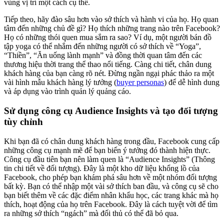
vùng vị trí một cách cụ thể.
Tiếp theo, hãy đào sâu hơn vào sở thích và hành vi của họ. Họ quan
tâm đến những chủ đề gì? Họ thích những trang nào trên Facebook?
Họ có những thói quen mua sắm ra sao? Ví dụ, một người bán đồ
tập yoga có thể nhắm đến những người có sở thích về “Yoga”,
“Thiền”, “Ăn uống lành mạnh” và đồng thời quan tâm đến các
thương hiệu thời trang thể thao nổi tiếng. Càng chi tiết, chân dung
khách hàng của bạn càng rõ nét. Đừng ngần ngại phác thảo ra một
vài hình mẫu khách hàng lý tưởng (
buyer personas
) để dễ hình dung
và áp dụng vào trình quản lý quảng cáo.
Sử dụng công cụ Audience Insights và tạo đối tượng
tùy chỉnh
Khi bạn đã có chân dung khách hàng trong đầu, Facebook cung cấp
những công cụ mạnh mẽ để bạn biến ý tưởng đó thành hiện thực.
Công cụ đầu tiên bạn nên làm quen là “Audience Insights” (Thông
tin chi tiết về đối tượng). Đây là một kho dữ liệu khổng lồ của
Facebook, cho phép bạn khám phá sâu hơn về một nhóm đối tượng
bất kỳ. Bạn có thể nhập một vài sở thích ban đầu, và công cụ sẽ cho
bạn biết thêm về các đặc điểm nhân khẩu học, các trang khác mà họ
thích, hoạt động của họ trên Facebook. Đây là cách tuyệt vời để tìm
ra những sở thích “ngách” mà đối thủ có thể đã bỏ qua.