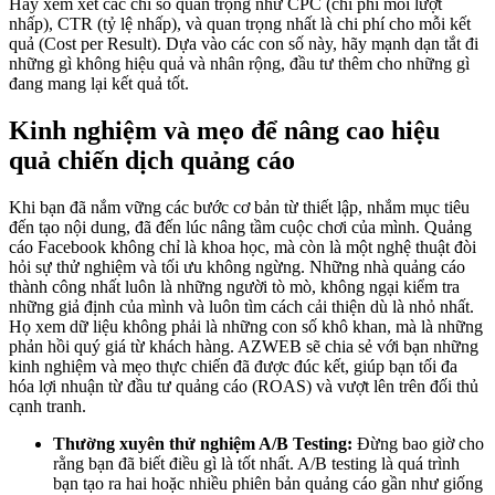
Hãy xem xét các chỉ số quan trọng như CPC (chi phí mỗi lượt
nhấp), CTR (tỷ lệ nhấp), và quan trọng nhất là chi phí cho mỗi kết
quả (Cost per Result). Dựa vào các con số này, hãy mạnh dạn tắt đi
những gì không hiệu quả và nhân rộng, đầu tư thêm cho những gì
đang mang lại kết quả tốt.
Kinh nghiệm và mẹo để nâng cao hiệu
quả chiến dịch quảng cáo
Khi bạn đã nắm vững các bước cơ bản từ thiết lập, nhắm mục tiêu
đến tạo nội dung, đã đến lúc nâng tầm cuộc chơi của mình. Quảng
cáo Facebook không chỉ là khoa học, mà còn là một nghệ thuật đòi
hỏi sự thử nghiệm và tối ưu không ngừng. Những nhà quảng cáo
thành công nhất luôn là những người tò mò, không ngại kiểm tra
những giả định của mình và luôn tìm cách cải thiện dù là nhỏ nhất.
Họ xem dữ liệu không phải là những con số khô khan, mà là những
phản hồi quý giá từ khách hàng. AZWEB sẽ chia sẻ với bạn những
kinh nghiệm và mẹo thực chiến đã được đúc kết, giúp bạn tối đa
hóa lợi nhuận từ đầu tư quảng cáo (ROAS) và vượt lên trên đối thủ
cạnh tranh.
Thường xuyên thử nghiệm A/B Testing:
Đừng bao giờ cho
rằng bạn đã biết điều gì là tốt nhất. A/B testing là quá trình
bạn tạo ra hai hoặc nhiều phiên bản quảng cáo gần như giống