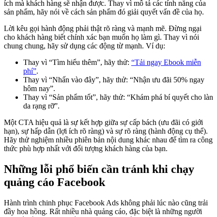
ích mà khách hàng sẽ nhận được. Thay vì mô tả các tính năng của
sản phẩm, hãy nói về cách sản phẩm đó giải quyết vấn đề của họ.
Lời kêu gọi hành động phải thật rõ ràng và mạnh mẽ. Đừng ngại
cho khách hàng biết chính xác bạn muốn họ làm gì. Thay vì nói
chung chung, hãy sử dụng các động từ mạnh. Ví dụ:
Thay vì “Tìm hiểu thêm”, hãy thử:
“Tải ngay Ebook miễn
phí”
.
Thay vì “Nhấn vào đây”, hãy thử: “Nhận ưu đãi 50% ngay
hôm nay”.
Thay vì “Sản phẩm tốt”, hãy thử: “Khám phá bí quyết cho làn
da rạng rỡ”.
Một CTA hiệu quả là sự kết hợp giữa sự cấp bách (ưu đãi có giới
hạn), sự hấp dẫn (lợi ích rõ ràng) và sự rõ ràng (hành động cụ thể).
Hãy thử nghiệm nhiều phiên bản nội dung khác nhau để tìm ra công
thức phù hợp nhất với đối tượng khách hàng của bạn.
Những lỗi phổ biến cần tránh khi chạy
quảng cáo Facebook
Hành trình chinh phục Facebook Ads không phải lúc nào cũng trải
đầy hoa hồng. Rất nhiều nhà quảng cáo, đặc biệt là những người