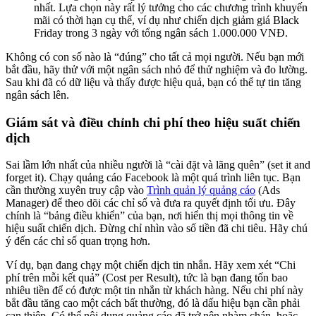
nhất. Lựa chọn này rất lý tưởng cho các chương trình khuyến
mãi có thời hạn cụ thể, ví dụ như chiến dịch giảm giá Black
Friday trong 3 ngày với tổng ngân sách 1.000.000 VNĐ.
Không có con số nào là “đúng” cho tất cả mọi người. Nếu bạn mới
bắt đầu, hãy thử với một ngân sách nhỏ để thử nghiệm và đo lường.
Sau khi đã có dữ liệu và thấy được hiệu quả, bạn có thể tự tin tăng
ngân sách lên.
Giám sát và điều chỉnh chi phí theo hiệu suất chiến
dịch
Sai lầm lớn nhất của nhiều người là “cài đặt và lãng quên” (set it and
forget it). Chạy quảng cáo Facebook là một quá trình liên tục. Bạn
cần thường xuyên truy cập vào
Trình quản lý quảng cáo
(Ads
Manager) để theo dõi các chỉ số và đưa ra quyết định tối ưu. Đây
chính là “bảng điều khiển” của bạn, nơi hiển thị mọi thông tin về
hiệu suất chiến dịch. Đừng chỉ nhìn vào số tiền đã chi tiêu. Hãy chú
ý đến các chỉ số quan trọng hơn.
Ví dụ, bạn đang chạy một chiến dịch tin nhắn. Hãy xem xét “Chi
phí trên mỗi kết quả” (Cost per Result), tức là bạn đang tốn bao
nhiêu tiền để có được một tin nhắn từ khách hàng. Nếu chi phí này
bắt đầu tăng cao một cách bất thường, đó là dấu hiệu bạn cần phải
can thiệp. Có thể nội dung quảng cáo đã trở nên nhàm chán, hoặc