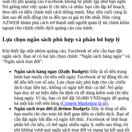
soát chi phí quảng cáo Facebook không hề phức tạp như bạn nghĩ.
Nó giống như việc quản lý chi tiêu cá nhân: bạn cần lập kế hoạch,
theo dõi và điều chỉnh một cách thông minh. Mục tiêu cuối cùng là
làm sao để mỗi đồng chi ra đều tạo ra giá trị lớn nhất. Hãy cùng
AZWEB khám phá cách trở thành một người quản lý tài chính khôn
ngoan cho chính chiến dịch quảng cáo của mình.
Lựa chọn ngân sách phù hợp và phân bổ hợp lý
Khi thiết lập một nhóm quảng cáo, Facebook sẽ yêu cầu bạn đặt
ngân sách. Bạn sẽ có hai lựa chọn chính: “Ngân sách hàng ngày” và
“Ngân sách trọn đời”.
Ngân sách hàng ngày (Daily Budget):
Đây là số tiền trung
bình bạn muốn chi tiêu mỗi ngày. Facebook sẽ tự động tối ưu
để tiêu hết con số này. Lựa chọn này phù hợp cho các chiến
dịch chạy liên tục, không có ngày kết thúc cụ thể. Nó giúp
bạn duy trì sự hiện diện ổn định và dễ dàng kiểm soát chi tiêu
hàng ngày. Ví dụ, bạn có thể đặt 50.000 VNĐ/ngày để quảng
bá một bài viết trên blog (
Content Marketing là gì
).
Ngân sách trọn đời (Lifetime Budget):
Đây là tổng số tiền
bạn muốn chi cho toàn bộ thời gian diễn ra chiến dịch. Bạn sẽ
cần đặt ngày bắt đầu và ngày kết thúc. Facebook sẽ linh hoạt
phân bổ chi tiêu, có thể ngày nhiều ngày ít, miễn sao tổng chi
phí không vượt quá ngân sách trọn đời và mang lại kết quả tốt