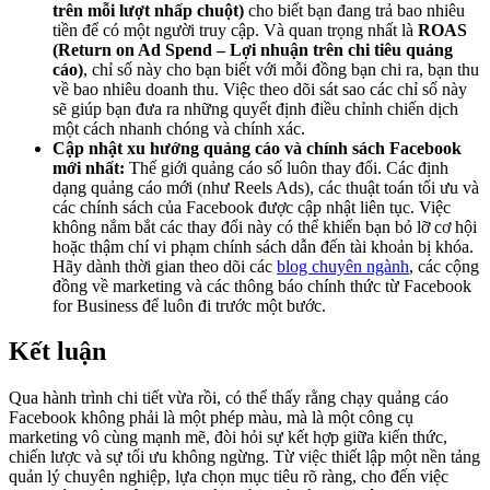
trên mỗi lượt nhấp chuột)
cho biết bạn đang trả bao nhiêu
tiền để có một người truy cập. Và quan trọng nhất là
ROAS
(Return on Ad Spend – Lợi nhuận trên chi tiêu quảng
cáo)
, chỉ số này cho bạn biết với mỗi đồng bạn chi ra, bạn thu
về bao nhiêu doanh thu. Việc theo dõi sát sao các chỉ số này
sẽ giúp bạn đưa ra những quyết định điều chỉnh chiến dịch
một cách nhanh chóng và chính xác.
Cập nhật xu hướng quảng cáo và chính sách Facebook
mới nhất:
Thế giới quảng cáo số luôn thay đổi. Các định
dạng quảng cáo mới (như Reels Ads), các thuật toán tối ưu và
các chính sách của Facebook được cập nhật liên tục. Việc
không nắm bắt các thay đổi này có thể khiến bạn bỏ lỡ cơ hội
hoặc thậm chí vi phạm chính sách dẫn đến tài khoản bị khóa.
Hãy dành thời gian theo dõi các
blog chuyên ngành
, các cộng
đồng về marketing và các thông báo chính thức từ Facebook
for Business để luôn đi trước một bước.
Kết luận
Qua hành trình chi tiết vừa rồi, có thể thấy rằng chạy quảng cáo
Facebook không phải là một phép màu, mà là một công cụ
marketing vô cùng mạnh mẽ, đòi hỏi sự kết hợp giữa kiến thức,
chiến lược và sự tối ưu không ngừng. Từ việc thiết lập một nền tảng
quản lý chuyên nghiệp, lựa chọn mục tiêu rõ ràng, cho đến việc