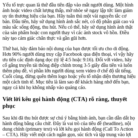
Yếu tố trực quan là thứ đầu tiên đập vào mắt người dùng. Một hình
ảnh hoặc video chất lượng thấp, mờ nhòe sẽ ngay lập tức làm giảm
uy tín thương hiệu của bạn. Hãy tuân thủ một vài nguyên tắc cơ
bản. Đầu tiên, hãy sử dụng hình ảnh sắc nét, có độ phân giải cao và
màu sắc sống động, thu hút. Nếu có thể, hãy sử dụng hình ảnh thật
của sản phẩm hoặc con người thay vì các ảnh stock vô hồn. Điều
này tạo cảm giác chân thực và gần gũi hơn.
Thứ hai, hãy đảm bảo nội dung của bạn được tối ưu cho di động.
Hơn 90% người dùng truy cập Facebook qua điện thoại, vì vậy hãy
ưu tiên các định dạng dọc (tỷ lệ 4:5 hoặc 9:16). Đối với video, hãy
cố gắng truyền tải thông điệp chính trong 3-5 giây đầu tiên và luôn
thêm phụ đề, vì phần lớn người dùng xem video ở chế độ tắt tiếng.
Cuối cùng, đừng quên thêm logo hoặc yếu tố nhận diện thương hiệu
một cách tinh tế. Mục tiêu là làm sao để khách hàng nhớ đến bạn,
ngay cả khi họ không nhấp vào quảng cáo.
Viết lời kêu gọi hành động (CTA) rõ ràng, thuyết
phục
Sau khi đã thu hút được sự chú ý bằng hình ảnh, bạn cần dẫn dắt họ
hành động bằng câu chữ. Đây là vai trò của tiêu đề (headline), nội
dung chính (primary text) và lời kêu gọi hành động (Call To Action
– CTA). Hãy viết một cách ngắn gọn, súc tích và tập trung vào lợi