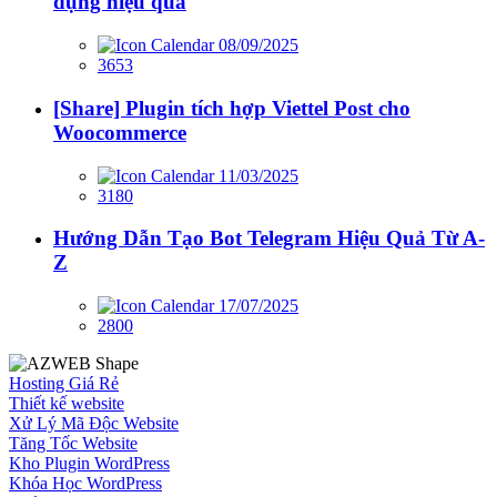
dụng hiệu quả
08/09/2025
3653
[Share] Plugin tích hợp Viettel Post cho
Woocommerce
11/03/2025
3180
Hướng Dẫn Tạo Bot Telegram Hiệu Quả Từ A-
Z
17/07/2025
2800
Hosting Giá Rẻ
Thiết kế website
Xử Lý Mã Độc Website
Tăng Tốc Website
Kho Plugin WordPress
Khóa Học WordPress