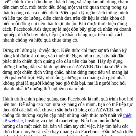
“vẽ” chính xác chân dung khách hàng và sáng tạo nội dung chạm
đến cảm xúc, mỗi bước đều đóng một vai trò quan trọng trong sự
thành công của cả chiến dịch. Việc quản lý ngân sách thông minh
và liên tục đo lường, điều chỉnh dựa trên dữ liệu là chìa khóa để
biến mỗi đồng chi tiêu thành lợi nhuận. Khi được thực hiện đúng
cách, Facebook Ads thực sự là một đòn bẩy giúp cá nhân và doanh
nghiệp, dù lớn hay nhỏ, tiếp cận khách hàng mục tiêu một cách
nhanh chóng và hiệu quả chưa từng có.
Đừng chỉ dừng lại ở việc đọc. Kiến thức chỉ thực sự trở thành kỹ
năng khi được áp dụng vào thực tế. Ngay hôm nay, hãy bắt đầu
phác thảo chiến dịch quảng cáo đầu tiên của bạn. Hãy áp dụng
những hướng dẫn và kinh nghiệm mà AZWEB đã chia sẻ để xây
dựng một chiến dịch vững chắc, nhắm đúng mục tiêu và mang lại
kết quả vượt trội. Hãy nhớ rằng, những nhà quảng cáo giỏi nhất
không phải là người không bao giờ thất bại, mà là người học hỏi
nhanh nhất từ những thử nghiệm của mình.
Hành trình chinh phục quảng cáo Facebook là một quá trình học hỏi
liên tục. Để nâng cao hơn nữa kỹ năng của mình, bạn có thể tiếp tục
theo dõi các bài viết chuyên sâu hơn từ blog của AZWEB, nơi
chúng tôi thường xuyên cập nhật những kiến thức mới nhất về
thiết
kế website
, hosting và digital marketing. Nếu bạn muốn được
hướng dẫn một cách bài bản và cầm tay chỉ việc, hãy tìm hiểu các
khóa học chuyên sâu về chạy quảng cáo Facebook. Đầu tư vào kiến