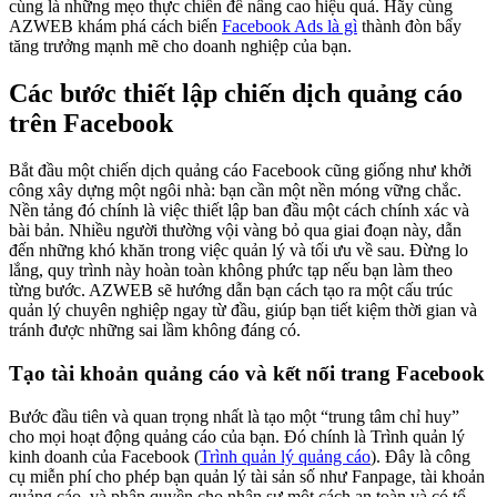
cùng là những mẹo thực chiến để nâng cao hiệu quả. Hãy cùng
AZWEB khám phá cách biến
Facebook Ads là gì
thành đòn bẩy
tăng trưởng mạnh mẽ cho doanh nghiệp của bạn.
Các bước thiết lập chiến dịch quảng cáo
trên Facebook
Bắt đầu một chiến dịch quảng cáo Facebook cũng giống như khởi
công xây dựng một ngôi nhà: bạn cần một nền móng vững chắc.
Nền tảng đó chính là việc thiết lập ban đầu một cách chính xác và
bài bản. Nhiều người thường vội vàng bỏ qua giai đoạn này, dẫn
đến những khó khăn trong việc quản lý và tối ưu về sau. Đừng lo
lắng, quy trình này hoàn toàn không phức tạp nếu bạn làm theo
từng bước. AZWEB sẽ hướng dẫn bạn cách tạo ra một cấu trúc
quản lý chuyên nghiệp ngay từ đầu, giúp bạn tiết kiệm thời gian và
tránh được những sai lầm không đáng có.
Tạo tài khoản quảng cáo và kết nối trang Facebook
Bước đầu tiên và quan trọng nhất là tạo một “trung tâm chỉ huy”
cho mọi hoạt động quảng cáo của bạn. Đó chính là Trình quản lý
kinh doanh của Facebook (
Trình quản lý quảng cáo
). Đây là công
cụ miễn phí cho phép bạn quản lý tài sản số như Fanpage, tài khoản
quảng cáo, và phân quyền cho nhân sự một cách an toàn và có tổ