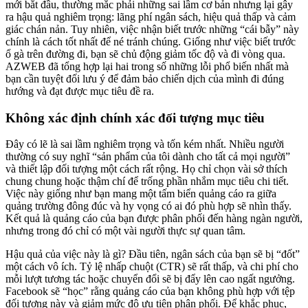
mới bắt đầu, thường mắc phải những sai lầm cơ bản nhưng lại gây
ra hậu quả nghiêm trọng: lãng phí ngân sách, hiệu quả thấp và cảm
giác chán nản. Tuy nhiên, việc nhận biết trước những “cái bẫy” này
chính là cách tốt nhất để né tránh chúng. Giống như việc biết trước
ổ gà trên đường đi, bạn sẽ chủ động giảm tốc độ và đi vòng qua.
AZWEB đã tổng hợp lại hai trong số những lỗi phổ biến nhất mà
bạn cần tuyệt đối lưu ý để đảm bảo chiến dịch của mình đi đúng
hướng và đạt được mục tiêu đề ra.
Không xác định chính xác đối tượng mục tiêu
Đây có lẽ là sai lầm nghiêm trọng và tốn kém nhất. Nhiều người
thường có suy nghĩ “sản phẩm của tôi dành cho tất cả mọi người”
và thiết lập đối tượng một cách rất rộng. Họ chỉ chọn vài sở thích
chung chung hoặc thậm chí để trống phần nhắm mục tiêu chi tiết.
Việc này giống như bạn mang một tấm biển quảng cáo ra giữa
quảng trường đông đúc và hy vọng có ai đó phù hợp sẽ nhìn thấy.
Kết quả là quảng cáo của bạn được phân phối đến hàng ngàn người,
nhưng trong đó chỉ có một vài người thực sự quan tâm.
Hậu quả của việc này là gì? Đầu tiên, ngân sách của bạn sẽ bị “đốt”
một cách vô ích. Tỷ lệ nhấp chuột (CTR) sẽ rất thấp, và chi phí cho
mỗi lượt tương tác hoặc chuyển đổi sẽ bị đẩy lên cao ngất ngưởng.
Facebook sẽ “học” rằng quảng cáo của bạn không phù hợp với tệp
đối tượng này và giảm mức độ ưu tiên phân phối. Để khắc phục,