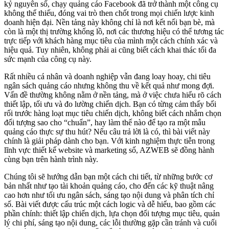
kỷ nguyên số, chạy quảng cáo Facebook đã trở thành một công cụ
không thể thiếu, đóng vai trò then chốt trong mọi chiến lược kinh
doanh hiện đại. Nền tảng này không chỉ là nơi kết nối bạn bè, mà
còn là một thị trường khổng lồ, nơi các thương hiệu có thể tương tác
trực tiếp với khách hàng mục tiêu của mình một cách chính xác và
hiệu quả. Tuy nhiên, không phải ai cũng biết cách khai thác tối đa
sức mạnh của công cụ này.
Rất nhiều cá nhân và doanh nghiệp vẫn đang loay hoay, chi tiêu
ngân sách quảng cáo nhưng không thu về kết quả như mong đợi.
Vấn đề thường không nằm ở nền tảng, mà ở việc chưa hiểu rõ cách
thiết lập, tối ưu và đo lường chiến dịch. Bạn có từng cảm thấy bối
rối trước hàng loạt mục tiêu chiến dịch, không biết cách nhắm chọn
đối tượng sao cho “chuẩn”, hay làm thế nào để tạo ra một mẫu
quảng cáo thực sự thu hút? Nếu câu trả lời là có, thì bài viết này
chính là giải pháp dành cho bạn. Với kinh nghiệm thực tiễn trong
lĩnh vực thiết kế website và marketing số, AZWEB sẽ đồng hành
cùng bạn trên hành trình này.
Chúng tôi sẽ hướng dẫn bạn một cách chi tiết, từ những bước cơ
bản nhất như tạo tài khoản quảng cáo, cho đến các kỹ thuật nâng
cao hơn như tối ưu ngân sách, sáng tạo nội dung và phân tích chỉ
số. Bài viết được cấu trúc một cách logic và dễ hiểu, bao gồm các
phần chính: thiết lập chiến dịch, lựa chọn đối tượng mục tiêu, quản
lý chi phí, sáng tạo nội dung, các lỗi thường gặp cần tránh và cuối