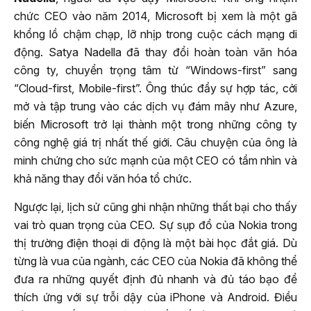
chức CEO vào năm 2014, Microsoft bị xem là một gã
khổng lồ chậm chạp, lỡ nhịp trong cuộc cách mạng di
động. Satya Nadella đã thay đổi hoàn toàn văn hóa
công ty, chuyển trọng tâm từ “Windows-first” sang
“Cloud-first, Mobile-first”. Ông thúc đẩy sự hợp tác, cởi
mở và tập trung vào các dịch vụ đám mây như Azure,
biến Microsoft trở lại thành một trong những công ty
công nghệ giá trị nhất thế giới. Câu chuyện của ông là
minh chứng cho sức mạnh của một CEO có tầm nhìn và
khả năng thay đổi văn hóa tổ chức.
Ngược lại, lịch sử cũng ghi nhận những thất bại cho thấy
vai trò quan trọng của CEO. Sự sụp đổ của Nokia trong
thị trường điện thoại di động là một bài học đắt giá. Dù
từng là vua của ngành, các CEO của Nokia đã không thể
đưa ra những quyết định đủ nhanh và đủ táo bạo để
thích ứng với sự trỗi dậy của iPhone và Android. Điều