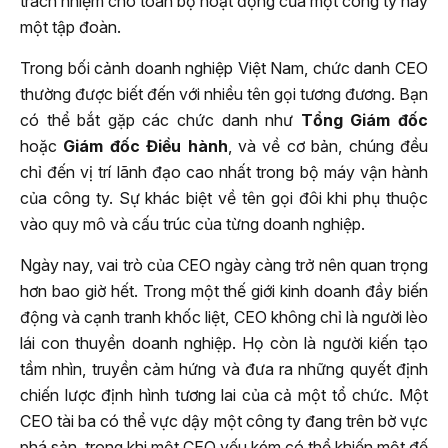
trách nhiệm cho toàn bộ hoạt động của một công ty hay
một tập đoàn.
Trong bối cảnh doanh nghiệp Việt Nam, chức danh CEO
thường được biết đến với nhiều tên gọi tương đương. Bạn
có thể bắt gặp các chức danh như
Tổng Giám đốc
hoặc
Giám đốc Điều hành
, và về cơ bản, chúng đều
chỉ đến vị trí lãnh đạo cao nhất trong bộ máy vận hành
của công ty. Sự khác biệt về tên gọi đôi khi phụ thuộc
vào quy mô và cấu trúc của từng doanh nghiệp.
Ngày nay, vai trò của CEO ngày càng trở nên quan trọng
hơn bao giờ hết. Trong một thế giới kinh doanh đầy biến
động và cạnh tranh khốc liệt, CEO không chỉ là người lèo
lái con thuyền doanh nghiệp. Họ còn là người kiến tạo
tầm nhìn, truyền cảm hứng và đưa ra những quyết định
chiến lược định hình tương lai của cả một tổ chức. Một
CEO tài ba có thể vực dậy một công ty đang trên bờ vực
phá sản, trong khi một CEO yếu kém có thể khiến một đế