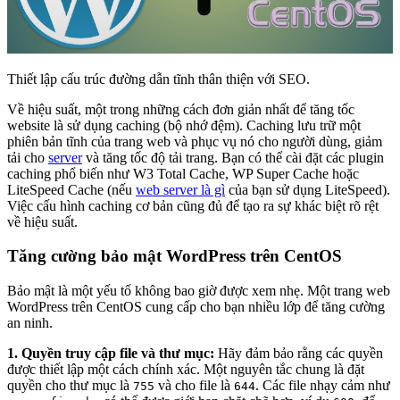
Thiết lập cấu trúc đường dẫn tĩnh thân thiện với SEO.
Về hiệu suất, một trong những cách đơn giản nhất để tăng tốc
website là sử dụng caching (bộ nhớ đệm). Caching lưu trữ một
phiên bản tĩnh của trang web và phục vụ nó cho người dùng, giảm
tải cho
server
và tăng tốc độ tải trang. Bạn có thể cài đặt các plugin
caching phổ biến như W3 Total Cache, WP Super Cache hoặc
LiteSpeed Cache (nếu
web server là gì
của bạn sử dụng LiteSpeed).
Việc cấu hình caching cơ bản cũng đủ để tạo ra sự khác biệt rõ rệt
về hiệu suất.
Tăng cường bảo mật WordPress trên CentOS
Bảo mật là một yếu tố không bao giờ được xem nhẹ. Một trang web
WordPress trên CentOS cung cấp cho bạn nhiều lớp để tăng cường
an ninh.
1. Quyền truy cập file và thư mục:
Hãy đảm bảo rằng các quyền
được thiết lập một cách chính xác. Một nguyên tắc chung là đặt
quyền cho thư mục là
và cho file là
. Các file nhạy cảm như
755
644