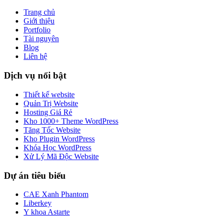
Trang chủ
Giới thiệu
Portfolio
Tài nguyên
Blog
Liên hệ
Dịch vụ nổi bật
Thiết kế website
Quản Trị Website
Hosting Giá Rẻ
Kho 1000+ Theme WordPress
Tăng Tốc Website
Kho Plugin WordPress
Khóa Học WordPress
Xử Lý Mã Độc Website
Dự án tiêu biểu
CAE Xanh Phantom
Liberkey
Y khoa Astarte