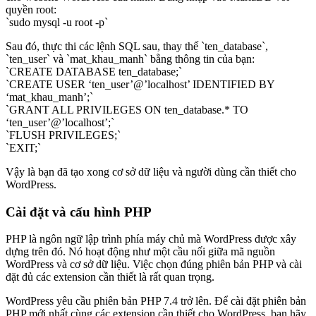
quyền root:
`sudo mysql -u root -p`
Sau đó, thực thi các lệnh SQL sau, thay thế `ten_database`,
`ten_user` và `mat_khau_manh` bằng thông tin của bạn:
`CREATE DATABASE ten_database;`
`CREATE USER ‘ten_user’@’localhost’ IDENTIFIED BY
‘mat_khau_manh’;`
`GRANT ALL PRIVILEGES ON ten_database.* TO
‘ten_user’@’localhost’;`
`FLUSH PRIVILEGES;`
`EXIT;`
Vậy là bạn đã tạo xong cơ sở dữ liệu và người dùng cần thiết cho
WordPress.
Cài đặt và cấu hình PHP
PHP là ngôn ngữ lập trình phía máy chủ mà WordPress được xây
dựng trên đó. Nó hoạt động như một cầu nối giữa mã nguồn
WordPress và cơ sở dữ liệu. Việc chọn đúng phiên bản PHP và cài
đặt đủ các extension cần thiết là rất quan trọng.
WordPress yêu cầu phiên bản PHP 7.4 trở lên. Để cài đặt phiên bản
PHP mới nhất cùng các extension cần thiết cho WordPress, bạn hãy