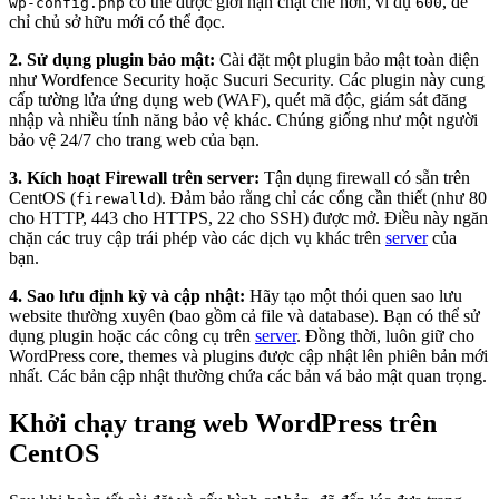
có thể được giới hạn chặt chẽ hơn, ví dụ
, để
wp-config.php
600
chỉ chủ sở hữu mới có thể đọc.
2. Sử dụng plugin bảo mật:
Cài đặt một plugin bảo mật toàn diện
như Wordfence Security hoặc Sucuri Security. Các plugin này cung
cấp tường lửa ứng dụng web (WAF), quét mã độc, giám sát đăng
nhập và nhiều tính năng bảo vệ khác. Chúng giống như một người
bảo vệ 24/7 cho trang web của bạn.
3. Kích hoạt Firewall trên server:
Tận dụng firewall có sẵn trên
CentOS (
). Đảm bảo rằng chỉ các cổng cần thiết (như 80
firewalld
cho HTTP, 443 cho HTTPS, 22 cho SSH) được mở. Điều này ngăn
chặn các truy cập trái phép vào các dịch vụ khác trên
server
của
bạn.
4. Sao lưu định kỳ và cập nhật:
Hãy tạo một thói quen sao lưu
website thường xuyên (bao gồm cả file và database). Bạn có thể sử
dụng plugin hoặc các công cụ trên
server
. Đồng thời, luôn giữ cho
WordPress core, themes và plugins được cập nhật lên phiên bản mới
nhất. Các bản cập nhật thường chứa các bản vá bảo mật quan trọng.
Khởi chạy trang web WordPress trên
CentOS