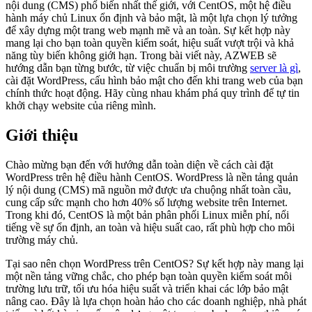
nội dung (CMS) phổ biến nhất thế giới, với CentOS, một hệ điều
hành máy chủ Linux ổn định và bảo mật, là một lựa chọn lý tưởng
để xây dựng một trang web mạnh mẽ và an toàn. Sự kết hợp này
mang lại cho bạn toàn quyền kiểm soát, hiệu suất vượt trội và khả
năng tùy biến không giới hạn. Trong bài viết này, AZWEB sẽ
hướng dẫn bạn từng bước, từ việc chuẩn bị môi trường
server là gì
,
cài đặt WordPress, cấu hình bảo mật cho đến khi trang web của bạn
chính thức hoạt động. Hãy cùng nhau khám phá quy trình để tự tin
khởi chạy website của riêng mình.
Giới thiệu
Chào mừng bạn đến với hướng dẫn toàn diện về cách cài đặt
WordPress trên hệ điều hành CentOS. WordPress là nền tảng quản
lý nội dung (CMS) mã nguồn mở được ưa chuộng nhất toàn cầu,
cung cấp sức mạnh cho hơn 40% số lượng website trên Internet.
Trong khi đó, CentOS là một bản phân phối Linux miễn phí, nổi
tiếng về sự ổn định, an toàn và hiệu suất cao, rất phù hợp cho môi
trường máy chủ.
Tại sao nên chọn WordPress trên CentOS? Sự kết hợp này mang lại
một nền tảng vững chắc, cho phép bạn toàn quyền kiểm soát môi
trường lưu trữ, tối ưu hóa hiệu suất và triển khai các lớp bảo mật
nâng cao. Đây là lựa chọn hoàn hảo cho các doanh nghiệp, nhà phát