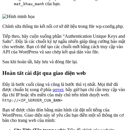
của bạn.
mat_khau_manh
Chỉnh sửa thông tin kết nối cơ sở dữ liệu trong file wp-config.php.
Tiếp theo, hãy cuộn xuống phần “Authentication Unique Keys and
Salts”. Đây là các chuỗi ký tự ngẫu nhiên giúp tăng cường bảo mật
cho website. Bạn có thể tạo các chuỗi mới bằng cách truy cập vào
API của WordPress và sao chép kết quả dán vào file.
Sau khi hoàn tất, hãy lưu và đóng file lại.
Hoàn tất cài đặt qua giao diện web
Đây là bước cuối cùng và cũng là bước thú vị nhất. Mọi thứ đã
được chuẩn bị xong ở phía
server
, bây giờ bạn chỉ cần truy cập vào
địa chỉ IP hoặc tên miền của máy chủ trên trình duyệt web.
http://<IP_SERVER_CUA_BAN>
Bạn sẽ được chào đón bằng màn hình cài đặt nổi tiếng của
WordPress. Giao diện này sẽ yêu cầu bạn điền một số thông tin cơ
bản cho trang web của mình: