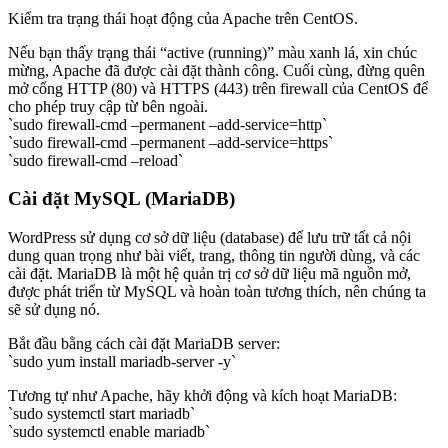
Kiểm tra trạng thái hoạt động của Apache trên CentOS.
Nếu bạn thấy trạng thái “active (running)” màu xanh lá, xin chúc
mừng, Apache đã được cài đặt thành công. Cuối cùng, đừng quên
mở cổng HTTP (80) và HTTPS (443) trên firewall của CentOS để
cho phép truy cập từ bên ngoài.
`sudo firewall-cmd –permanent –add-service=http`
`sudo firewall-cmd –permanent –add-service=https`
`sudo firewall-cmd –reload`
Cài đặt MySQL (MariaDB)
WordPress sử dụng cơ sở dữ liệu (database) để lưu trữ tất cả nội
dung quan trọng như bài viết, trang, thông tin người dùng, và các
cài đặt. MariaDB là một hệ quản trị cơ sở dữ liệu mã nguồn mở,
được phát triển từ MySQL và hoàn toàn tương thích, nên chúng ta
sẽ sử dụng nó.
Bắt đầu bằng cách cài đặt MariaDB server:
`sudo yum install mariadb-server -y`
Tương tự như Apache, hãy khởi động và kích hoạt MariaDB:
`sudo systemctl start mariadb`
`sudo systemctl enable mariadb`