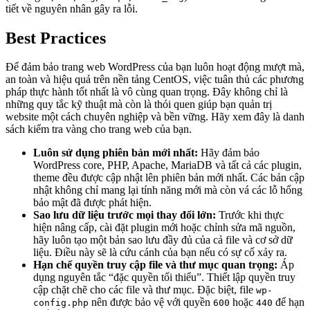
tiết về nguyên nhân gây ra lỗi.
Best Practices
Để đảm bảo trang web WordPress của bạn luôn hoạt động mượt mà,
an toàn và hiệu quả trên nền tảng CentOS, việc tuân thủ các phương
pháp thực hành tốt nhất là vô cùng quan trọng. Đây không chỉ là
những quy tắc kỹ thuật mà còn là thói quen giúp bạn quản trị
website một cách chuyên nghiệp và bền vững. Hãy xem đây là danh
sách kiểm tra vàng cho trang web của bạn.
Luôn sử dụng phiên bản mới nhất:
Hãy đảm bảo
WordPress core, PHP, Apache, MariaDB và tất cả các plugin,
theme đều được cập nhật lên phiên bản mới nhất. Các bản cập
nhật không chỉ mang lại tính năng mới mà còn vá các lỗ hổng
bảo mật đã được phát hiện.
Sao lưu dữ liệu trước mọi thay đổi lớn:
Trước khi thực
hiện nâng cấp, cài đặt plugin mới hoặc chỉnh sửa mã nguồn,
hãy luôn tạo một bản sao lưu đầy đủ của cả file và cơ sở dữ
liệu. Điều này sẽ là cứu cánh của bạn nếu có sự cố xảy ra.
Hạn chế quyền truy cập file và thư mục quan trọng:
Áp
dụng nguyên tắc “đặc quyền tối thiểu”. Thiết lập quyền truy
cập chặt chẽ cho các file và thư mục. Đặc biệt, file
wp-
nên được bảo vệ với quyền
hoặc
để hạn
config.php
600
440