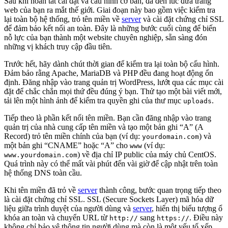
Sau khi hoàn tất cài đặt và cấu hình cơ bản, đã đến lúc đưa trang
web của bạn ra mắt thế giới. Giai đoạn này bao gồm việc kiểm tra
lại toàn bộ hệ thống, trỏ tên miền về
server
và cài đặt chứng chỉ SSL
để đảm bảo kết nối an toàn. Đây là những bước cuối cùng để biến
nỗ lực của bạn thành một website chuyên nghiệp, sẵn sàng đón
những vị khách truy cập đầu tiên.
Trước hết, hãy dành chút thời gian để kiểm tra lại toàn bộ cấu hình.
Đảm bảo rằng Apache, MariaDB và PHP đều đang hoạt động ổn
định. Đăng nhập vào trang quản trị WordPress, lướt qua các mục cài
đặt để chắc chắn mọi thứ đều đúng ý bạn. Thử tạo một bài viết mới,
tải lên một hình ảnh để kiểm tra quyền ghi của thư mục
.
uploads
Tiếp theo là phần kết nối tên miền. Bạn cần đăng nhập vào trang
quản trị của nhà cung cấp tên miền và tạo một bản ghi “A” (A
Record) trỏ tên miền chính của bạn (ví dụ:
) và
yourdomain.com
một bản ghi “CNAME” hoặc “A” cho
(ví dụ:
www
) về địa chỉ IP public của máy chủ CentOS.
www.yourdomain.com
Quá trình này có thể mất vài phút đến vài giờ để cập nhật trên toàn
hệ thống DNS toàn cầu.
Khi tên miền đã trỏ về
server
thành công, bước quan trọng tiếp theo
là cài đặt chứng chỉ SSL. SSL (Secure Sockets Layer) mã hóa dữ
liệu giữa trình duyệt của người dùng và
server
, hiển thị biểu tượng ổ
khóa an toàn và chuyển URL từ
sang
. Điều này
http://
https://
không chỉ bảo vệ thông tin người dùng mà còn là một yếu tố xếp