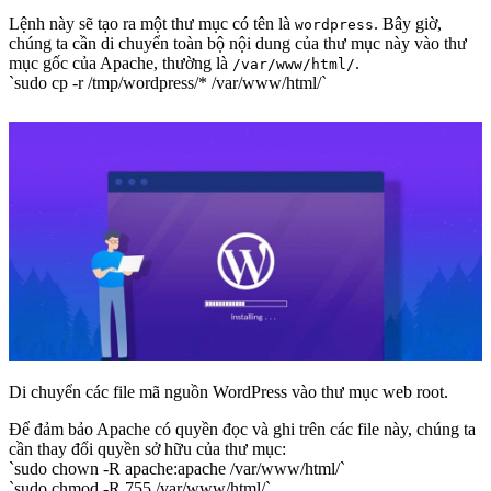
Lệnh này sẽ tạo ra một thư mục có tên là
. Bây giờ,
wordpress
chúng ta cần di chuyển toàn bộ nội dung của thư mục này vào thư
mục gốc của Apache, thường là
.
/var/www/html/
`sudo cp -r /tmp/wordpress/* /var/www/html/`
Di chuyển các file mã nguồn WordPress vào thư mục web root.
Để đảm bảo Apache có quyền đọc và ghi trên các file này, chúng ta
cần thay đổi quyền sở hữu của thư mục:
`sudo chown -R apache:apache /var/www/html/`
`sudo chmod -R 755 /var/www/html/`