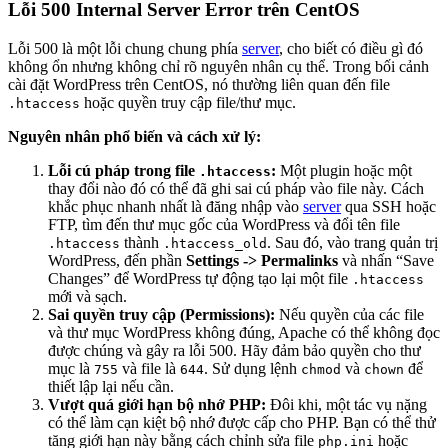
Lỗi 500 Internal Server Error trên CentOS
Lỗi 500 là một lỗi chung chung phía
server
, cho biết có điều gì đó
không ổn nhưng không chỉ rõ nguyên nhân cụ thể. Trong bối cảnh
cài đặt WordPress trên CentOS, nó thường liên quan đến file
hoặc quyền truy cập file/thư mục.
.htaccess
Nguyên nhân phổ biến và cách xử lý:
Lỗi cú pháp trong file
:
Một plugin hoặc một
.htaccess
thay đổi nào đó có thể đã ghi sai cú pháp vào file này. Cách
khắc phục nhanh nhất là đăng nhập vào
server
qua SSH hoặc
FTP, tìm đến thư mục gốc của WordPress và đổi tên file
thành
. Sau đó, vào trang quản trị
.htaccess
.htaccess_old
WordPress, đến phần
Settings -> Permalinks
và nhấn “Save
Changes” để WordPress tự động tạo lại một file
.htaccess
mới và sạch.
Sai quyền truy cập (Permissions):
Nếu quyền của các file
và thư mục WordPress không đúng, Apache có thể không đọc
được chúng và gây ra lỗi 500. Hãy đảm bảo quyền cho thư
mục là
và file là
. Sử dụng lệnh
và
để
755
644
chmod
chown
thiết lập lại nếu cần.
Vượt quá giới hạn bộ nhớ PHP:
Đôi khi, một tác vụ nặng
có thể làm cạn kiệt bộ nhớ được cấp cho PHP. Bạn có thể thử
tăng giới hạn này bằng cách chỉnh sửa file
hoặc
php.ini