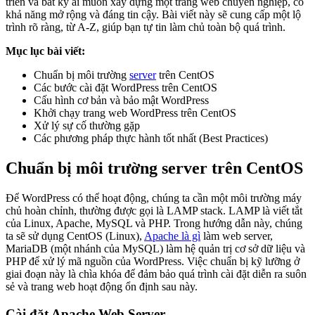
triển và bất kỳ ai muốn xây dựng một trang web chuyên nghiệp, có
khả năng mở rộng và đáng tin cậy. Bài viết này sẽ cung cấp một lộ
trình rõ ràng, từ A-Z, giúp bạn tự tin làm chủ toàn bộ quá trình.
Mục lục bài viết:
Chuẩn bị môi trường
server
trên CentOS
Các bước cài đặt WordPress trên CentOS
Cấu hình cơ bản và bảo mật WordPress
Khởi chạy trang web WordPress trên CentOS
Xử lý sự cố thường gặp
Các phương pháp thực hành tốt nhất (Best Practices)
Chuẩn bị môi trường server trên CentOS
Để WordPress có thể hoạt động, chúng ta cần một môi trường máy
chủ hoàn chỉnh, thường được gọi là LAMP stack. LAMP là viết tắt
của Linux, Apache, MySQL và PHP. Trong hướng dẫn này, chúng
ta sẽ sử dụng CentOS (Linux),
Apache là gì
làm web server,
MariaDB (một nhánh của MySQL) làm hệ quản trị cơ sở dữ liệu và
PHP để xử lý mã nguồn của WordPress. Việc chuẩn bị kỹ lưỡng ở
giai đoạn này là chìa khóa để đảm bảo quá trình cài đặt diễn ra suôn
sẻ và trang web hoạt động ổn định sau này.
Cài đặt Apache Web Server