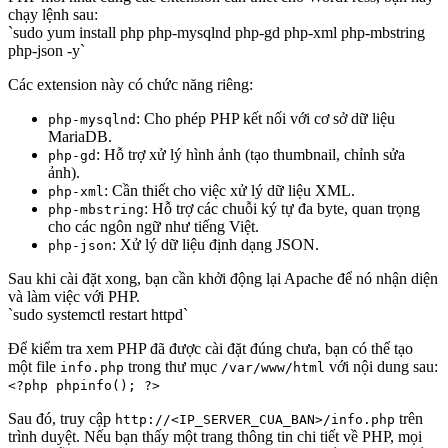
chạy lệnh sau:
`sudo yum install php php-mysqlnd php-gd php-xml php-mbstring
php-json -y`
Các extension này có chức năng riêng:
: Cho phép PHP kết nối với cơ sở dữ liệu
php-mysqlnd
MariaDB.
: Hỗ trợ xử lý hình ảnh (tạo thumbnail, chỉnh sửa
php-gd
ảnh).
: Cần thiết cho việc xử lý dữ liệu XML.
php-xml
: Hỗ trợ các chuỗi ký tự đa byte, quan trọng
php-mbstring
cho các ngôn ngữ như tiếng Việt.
: Xử lý dữ liệu định dạng JSON.
php-json
Sau khi cài đặt xong, bạn cần khởi động lại Apache để nó nhận diện
và làm việc với PHP.
`sudo systemctl restart httpd`
Để kiểm tra xem PHP đã được cài đặt đúng chưa, bạn có thể tạo
một file
trong thư mục
với nội dung sau:
info.php
/var/www/html
<?php phpinfo(); ?>
Sau đó, truy cập
trên
http://<IP_SERVER_CUA_BAN>/info.php
trình duyệt. Nếu bạn thấy một trang thông tin chi tiết về PHP, mọi