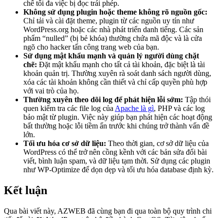
chế tối đa việc bị đọc trái phép.
Không sử dụng plugin hoặc theme không rõ nguồn gốc:
Chỉ tải và cài đặt theme, plugin từ các nguồn uy tín như
WordPress.org hoặc các nhà phát triển danh tiếng. Các sản
phẩm “nulled” (bị bẻ khóa) thường chứa mã độc và là cửa
ngõ cho hacker tấn công trang web của bạn.
Sử dụng mật khẩu mạnh và quản lý người dùng chặt
chẽ:
Đặt mật khẩu mạnh cho tất cả tài khoản, đặc biệt là tài
khoản quản trị. Thường xuyên rà soát danh sách người dùng,
xóa các tài khoản không cần thiết và chỉ cấp quyền phù hợp
với vai trò của họ.
Thường xuyên theo dõi log để phát hiện lỗi sớm:
Tập thói
quen kiểm tra các file log của
Apache là gì
, PHP và các log
bảo mật từ plugin. Việc này giúp bạn phát hiện các hoạt động
bất thường hoặc lỗi tiềm ẩn trước khi chúng trở thành vấn đề
lớn.
Tối ưu hóa cơ sở dữ liệu:
Theo thời gian, cơ sở dữ liệu của
WordPress có thể trở nên cồng kềnh với các bản sửa đổi bài
viết, bình luận spam, và dữ liệu tạm thời. Sử dụng các plugin
như WP-Optimize để dọn dẹp và tối ưu hóa database định kỳ.
Kết luận
Qua bài viết này, AZWEB đã cùng bạn đi qua toàn bộ quy trình chi