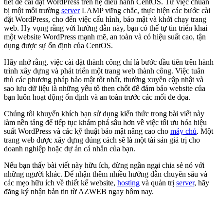
tiết để cài đặt WordPress trên hệ điều hành CentOS. Từ việc chuẩn
bị một môi trường
server
LAMP vững chắc, thực hiện các bước cài
đặt WordPress, cho đến việc cấu hình, bảo mật và khởi chạy trang
web. Hy vọng rằng với hướng dẫn này, bạn có thể tự tin triển khai
một website WordPress mạnh mẽ, an toàn và có hiệu suất cao, tận
dụng được sự ổn định của CentOS.
Hãy nhớ rằng, việc cài đặt thành công chỉ là bước đầu tiên trên hành
trình xây dựng và phát triển một trang web thành công. Việc tuân
thủ các phương pháp bảo mật tốt nhất, thường xuyên cập nhật và
sao lưu dữ liệu là những yếu tố then chốt để đảm bảo website của
bạn luôn hoạt động ổn định và an toàn trước các mối đe dọa.
Chúng tôi khuyến khích bạn sử dụng kiến thức trong bài viết này
làm nền tảng để tiếp tục khám phá sâu hơn về việc tối ưu hóa hiệu
suất WordPress và các kỹ thuật bảo mật nâng cao cho
máy chủ
. Một
trang web được xây dựng đúng cách sẽ là một tài sản giá trị cho
doanh nghiệp hoặc dự án cá nhân của bạn.
Nếu bạn thấy bài viết này hữu ích, đừng ngần ngại chia sẻ nó với
những người khác. Để nhận thêm nhiều hướng dẫn chuyên sâu và
các mẹo hữu ích về thiết kế website,
hosting
và quản trị
server
, hãy
đăng ký nhận bản tin từ AZWEB ngay hôm nay.