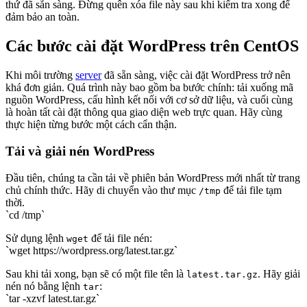
thứ đã sẵn sàng. Đừng quên xóa file này sau khi kiểm tra xong để
đảm bảo an toàn.
Các bước cài đặt WordPress trên CentOS
Khi môi trường
server
đã sẵn sàng, việc cài đặt WordPress trở nên
khá đơn giản. Quá trình này bao gồm ba bước chính: tải xuống mã
nguồn WordPress, cấu hình kết nối với cơ sở dữ liệu, và cuối cùng
là hoàn tất cài đặt thông qua giao diện web trực quan. Hãy cùng
thực hiện từng bước một cách cẩn thận.
Tải và giải nén WordPress
Đầu tiên, chúng ta cần tải về phiên bản WordPress mới nhất từ trang
chủ chính thức. Hãy di chuyển vào thư mục
để tải file tạm
/tmp
thời.
`cd /tmp`
Sử dụng lệnh
để tải file nén:
wget
`wget https://wordpress.org/latest.tar.gz`
Sau khi tải xong, bạn sẽ có một file tên là
. Hãy giải
latest.tar.gz
nén nó bằng lệnh
:
tar
`tar -xzvf latest.tar.gz`