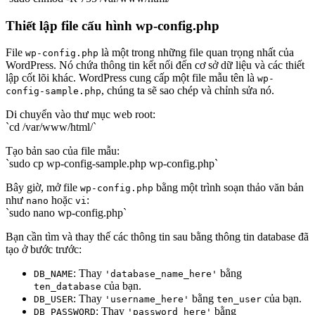
Thiết lập file cấu hình wp-config.php
File
là một trong những file quan trọng nhất của
wp-config.php
WordPress. Nó chứa thông tin kết nối đến cơ sở dữ liệu và các thiết
lập cốt lõi khác. WordPress cung cấp một file mẫu tên là
wp-
, chúng ta sẽ sao chép và chỉnh sửa nó.
config-sample.php
Di chuyển vào thư mục web root:
`cd /var/www/html/`
Tạo bản sao của file mẫu:
`sudo cp wp-config-sample.php wp-config.php`
Bây giờ, mở file
bằng một trình soạn thảo văn bản
wp-config.php
như
hoặc
:
nano
vi
`sudo nano wp-config.php`
Bạn cần tìm và thay thế các thông tin sau bằng thông tin database đã
tạo ở bước trước:
: Thay
bằng
DB_NAME
'database_name_here'
của bạn.
ten_database
: Thay
bằng
của bạn.
DB_USER
'username_here'
ten_user
: Thay
bằng
DB_PASSWORD
'password_here'