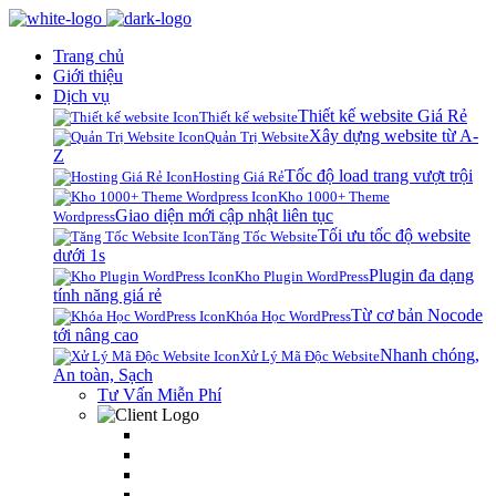
Trang chủ
Giới thiệu
Dịch vụ
Thiết kế website Giá Rẻ
Thiết kế website
Xây dựng website từ A-
Quản Trị Website
Z
Tốc độ load trang vượt trội
Hosting Giá Rẻ
Kho 1000+ Theme
Giao diện mới cập nhật liên tục
Wordpress
Tối ưu tốc độ website
Tăng Tốc Website
dưới 1s
Plugin đa dạng
Kho Plugin WordPress
tính năng giá rẻ
Từ cơ bản Nocode
Khóa Học WordPress
tới nâng cao
Nhanh chóng,
Xử Lý Mã Độc Website
An toàn, Sạch
Tư Vấn Miễn Phí