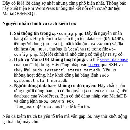
Đây có lẽ là lỗi đáng sợ nhất nhưng cũng phổ biến nhất. Thông báo
này xuất hiện khi WordPress không thể kết nối đến cơ sở dữ liệu
MariaDB/MySQL.
Nguyên nhân chính và cách kiểm tra:
Sai thông tin trong
:
Đây là nguyên nhân
wp-config.php
hàng đầu. Hãy kiểm tra lại cẩn thận tên database (
),
DB_NAME
tên người dùng (
), mật khẩu (
) và địa
DB_USER
DB_PASSWORD
chỉ host (
, thường là
) trong file
DB_HOST
localhost
wp-
. Một lỗi chính tả nhỏ cũng có thể gây ra sự cố.
config.php
Dịch vụ MariaDB không hoạt động:
Có thể
server database
của bạn đã bị dừng. Hãy đăng nhập vào
server
qua SSH và
chạy lệnh
. Nếu nó
sudo systemctl status mariadb
không hoạt động, hãy khởi động lại bằng lệnh
sudo
.
systemctl start mariadb
Người dùng database không có đủ quyền:
Hãy chắc chắn
rằng người dùng bạn tạo có đủ quyền (
) trên
ALL PRIVILEGES
database của WordPress. Bạn có thể đăng nhập vào MariaDB
và dùng lệnh
SHOW GRANTS FOR
để kiểm tra.
'ten_user'@'localhost';
Nếu đã kiểm tra cả ba yếu tố trên mà vẫn gặp lỗi, hãy thử khởi động
lại toàn bộ máy chủ.