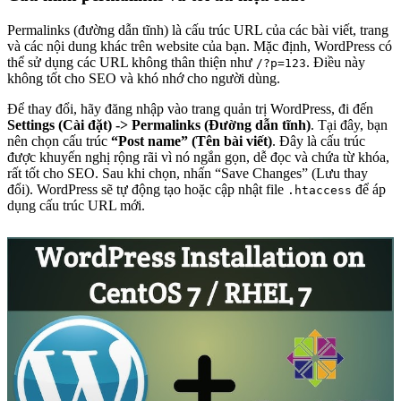
Permalinks (đường dẫn tĩnh) là cấu trúc URL của các bài viết, trang
và các nội dung khác trên website của bạn. Mặc định, WordPress có
thể sử dụng các URL không thân thiện như
. Điều này
/?p=123
không tốt cho SEO và khó nhớ cho người dùng.
Để thay đổi, hãy đăng nhập vào trang quản trị WordPress, đi đến
Settings (Cài đặt) -> Permalinks (Đường dẫn tĩnh)
. Tại đây, bạn
nên chọn cấu trúc
“Post name” (Tên bài viết)
. Đây là cấu trúc
được khuyến nghị rộng rãi vì nó ngắn gọn, dễ đọc và chứa từ khóa,
rất tốt cho SEO. Sau khi chọn, nhấn “Save Changes” (Lưu thay
đổi). WordPress sẽ tự động tạo hoặc cập nhật file
để áp
.htaccess
dụng cấu trúc URL mới.