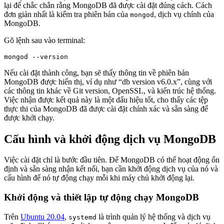
lại để chắc chắn rằng MongoDB đã được cài đặt đúng cách. Cách
đơn giản nhất là kiểm tra phiên bản của
, dịch vụ chính của
mongod
MongoDB.
Gõ lệnh sau vào terminal:
Nếu cài đặt thành công, bạn sẽ thấy thông tin về phiên bản
MongoDB được hiển thị, ví dụ như “db version v6.0.x”, cùng với
các thông tin khác về Git version, OpenSSL, và kiến trúc hệ thống.
Việc nhận được kết quả này là một dấu hiệu tốt, cho thấy các tệp
thực thi của MongoDB đã được cài đặt chính xác và sẵn sàng để
được khởi chạy.
Cấu hình và khởi động dịch vụ MongoDB
Việc cài đặt chỉ là bước đầu tiên. Để MongoDB có thể hoạt động ổn
định và sẵn sàng nhận kết nối, bạn cần khởi động dịch vụ của nó và
cấu hình để nó tự động chạy mỗi khi máy chủ khởi động lại.
Khởi động và thiết lập tự động chạy MongoDB
Trên
Ubuntu 20.04
,
là trình quản lý hệ thống và dịch vụ
systemd