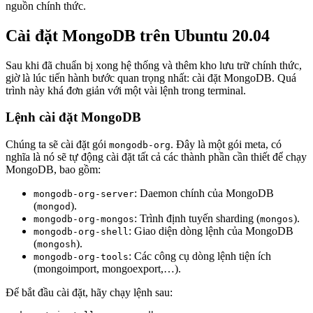
nguồn chính thức.
Cài đặt MongoDB trên Ubuntu 20.04
Sau khi đã chuẩn bị xong hệ thống và thêm kho lưu trữ chính thức,
giờ là lúc tiến hành bước quan trọng nhất: cài đặt MongoDB. Quá
trình này khá đơn giản với một vài lệnh trong terminal.
Lệnh cài đặt MongoDB
Chúng ta sẽ cài đặt gói
. Đây là một gói meta, có
mongodb-org
nghĩa là nó sẽ tự động cài đặt tất cả các thành phần cần thiết để chạy
MongoDB, bao gồm:
: Daemon chính của MongoDB
mongodb-org-server
(
).
mongod
: Trình định tuyến sharding (
).
mongodb-org-mongos
mongos
: Giao diện dòng lệnh của MongoDB
mongodb-org-shell
(
).
mongosh
: Các công cụ dòng lệnh tiện ích
mongodb-org-tools
(mongoimport, mongoexport,…).
Để bắt đầu cài đặt, hãy chạy lệnh sau: