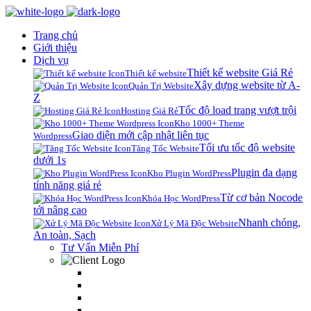
Trang chủ
Giới thiệu
Dịch vụ
Thiết kế website Giá Rẻ
Thiết kế website
Xây dựng website từ A-
Quản Trị Website
Z
Tốc độ load trang vượt trội
Hosting Giá Rẻ
Kho 1000+ Theme
Giao diện mới cập nhật liên tục
Wordpress
Tối ưu tốc độ website
Tăng Tốc Website
dưới 1s
Plugin đa dạng
Kho Plugin WordPress
tính năng giá rẻ
Từ cơ bản Nocode
Khóa Học WordPress
tới nâng cao
Nhanh chóng,
Xử Lý Mã Độc Website
An toàn, Sạch
Tư Vấn Miễn Phí