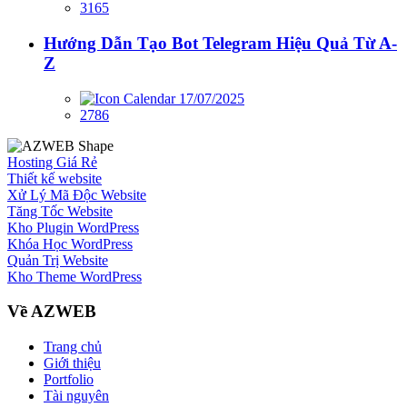
3165
Hướng Dẫn Tạo Bot Telegram Hiệu Quả Từ A-
Z
17/07/2025
2786
Hosting Giá Rẻ
Thiết kế website
Xử Lý Mã Độc Website
Tăng Tốc Website
Kho Plugin WordPress
Khóa Học WordPress
Quản Trị Website
Kho Theme WordPress
Về AZWEB
Trang chủ
Giới thiệu
Portfolio
Tài nguyên