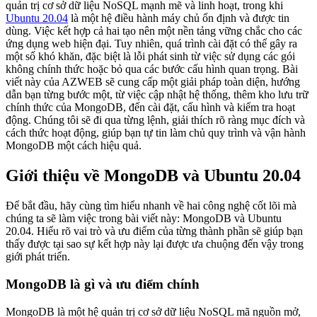
quản trị cơ sở dữ liệu NoSQL mạnh mẽ và linh hoạt, trong khi
Ubuntu 20.04
là một hệ điều hành máy chủ ổn định và được tin
dùng. Việc kết hợp cả hai tạo nên một nền tảng vững chắc cho các
ứng dụng web hiện đại. Tuy nhiên, quá trình cài đặt có thể gây ra
một số khó khăn, đặc biệt là lỗi phát sinh từ việc sử dụng các gói
không chính thức hoặc bỏ qua các bước cấu hình quan trọng. Bài
viết này của AZWEB sẽ cung cấp một giải pháp toàn diện, hướng
dẫn bạn từng bước một, từ việc cập nhật hệ thống, thêm kho lưu trữ
chính thức của MongoDB, đến cài đặt, cấu hình và kiểm tra hoạt
động. Chúng tôi sẽ đi qua từng lệnh, giải thích rõ ràng mục đích và
cách thức hoạt động, giúp bạn tự tin làm chủ quy trình và vận hành
MongoDB một cách hiệu quả.
Giới thiệu về MongoDB và Ubuntu 20.04
Để bắt đầu, hãy cùng tìm hiểu nhanh về hai công nghệ cốt lõi mà
chúng ta sẽ làm việc trong bài viết này: MongoDB và Ubuntu
20.04. Hiểu rõ vai trò và ưu điểm của từng thành phần sẽ giúp bạn
thấy được tại sao sự kết hợp này lại được ưa chuộng đến vậy trong
giới phát triển.
MongoDB là gì và ưu điểm chính
MongoDB là một hệ quản trị cơ sở dữ liệu NoSQL mã nguồn mở,