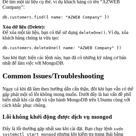
Để tìm một tài liệu cụ thể, ví dụ khách hàng có tên “AZWEB
Company”:
Xóa dữ liệu (Delete):
Để xóa một tài liệu, bạn có thể sử dụng
. Ví dụ, xóa
deleteOne()
khách hàng chúng ta vừa tạo:
Sau khi thực hiện các lệnh này, bạn đã có những kỹ năng cơ bản
nhất để làm việc với MongoDB.
Common Issues/Troubleshooting
Ngay cả khi đã làm theo hướng dẫn cẩn thận, đôi khi bạn vẫn có thể
gặp phải một số lỗi không mong muốn. Dưới đây là hai vấn đề phổ
biến nhất khi cài đặt và vận hành MongoDB trên Ubuntu cùng với
cách khắc phục chúng.
Lỗi không khởi động được dịch vụ mongod
Đây là lỗi thường gặp nhất sau khi cài đặt. Bạn chạy lệnh
sudo
nhưng khi kiểm tra trạng thái bằng
systemctl start mongod