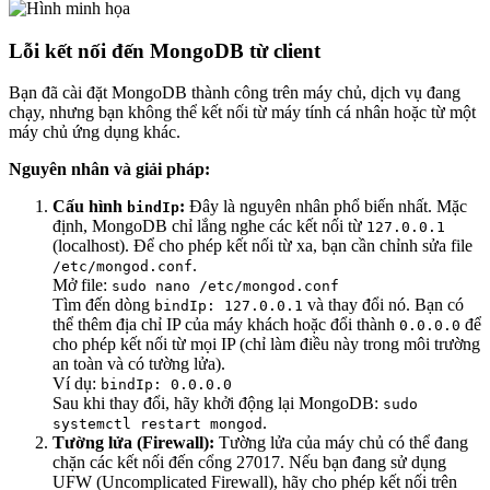
Lỗi kết nối đến MongoDB từ client
Bạn đã cài đặt MongoDB thành công trên máy chủ, dịch vụ đang
chạy, nhưng bạn không thể kết nối từ máy tính cá nhân hoặc từ một
máy chủ ứng dụng khác.
Nguyên nhân và giải pháp:
Cấu hình
:
Đây là nguyên nhân phổ biến nhất. Mặc
bindIp
định, MongoDB chỉ lắng nghe các kết nối từ
127.0.0.1
(localhost). Để cho phép kết nối từ xa, bạn cần chỉnh sửa file
.
/etc/mongod.conf
Mở file:
sudo nano /etc/mongod.conf
Tìm đến dòng
và thay đổi nó. Bạn có
bindIp: 127.0.0.1
thể thêm địa chỉ IP của máy khách hoặc đổi thành
để
0.0.0.0
cho phép kết nối từ mọi IP (chỉ làm điều này trong môi trường
an toàn và có tường lửa).
Ví dụ:
bindIp: 0.0.0.0
Sau khi thay đổi, hãy khởi động lại MongoDB:
sudo
.
systemctl restart mongod
Tường lửa (Firewall):
Tường lửa của máy chủ có thể đang
chặn các kết nối đến cổng 27017. Nếu bạn đang sử dụng
UFW (Uncomplicated Firewall), hãy cho phép kết nối trên