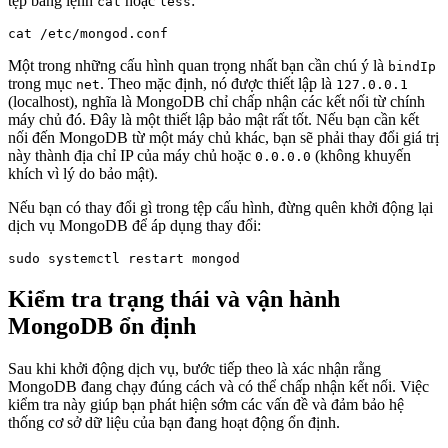
tệp bằng lệnh
hoặc
:
cat
less
Một trong những cấu hình quan trọng nhất bạn cần chú ý là
bindIp
trong mục
. Theo mặc định, nó được thiết lập là
net
127.0.0.1
(localhost), nghĩa là MongoDB chỉ chấp nhận các kết nối từ chính
máy chủ đó. Đây là một thiết lập bảo mật rất tốt. Nếu bạn cần kết
nối đến MongoDB từ một máy chủ khác, bạn sẽ phải thay đổi giá trị
này thành địa chỉ IP của máy chủ hoặc
(không khuyến
0.0.0.0
khích vì lý do bảo mật).
Nếu bạn có thay đổi gì trong tệp cấu hình, đừng quên khởi động lại
dịch vụ MongoDB để áp dụng thay đổi:
Kiểm tra trạng thái và vận hành
MongoDB ổn định
Sau khi khởi động dịch vụ, bước tiếp theo là xác nhận rằng
MongoDB đang chạy đúng cách và có thể chấp nhận kết nối. Việc
kiểm tra này giúp bạn phát hiện sớm các vấn đề và đảm bảo hệ
thống cơ sở dữ liệu của bạn đang hoạt động ổn định.