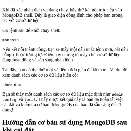
Khi đã xác nhận dịch vụ đang chạy, hãy thử kết nối trực tiếp vào
MongoDB shell. Đây là giao diện dòng lệnh cho phép bạn tương
tác với cơ sở dữ liệu.
Gõ lệnh sau để khởi chạy shell:
Nếu kết nối thành công, bạn sẽ thấy một dấu nhắc lệnh mới, bắt đầu
bằng
hoặc tương tự. Điều này chứng tỏ máy chủ cơ sở dữ liệu
>
đang hoạt động và sẵn sàng nhận lệnh.
Tại đây, bạn có thể thử một vài lệnh đơn giản để kiểm tra. Ví dụ, để
xem danh sách các cơ sở dữ liệu hiện có:
Bạn sẽ thấy một danh sách các cơ sở dữ liệu mặc định như
,
admin
, và
. Thấy được kết quả này là bạn đã hoàn tất việc
config
local
cài đặt và kiểm tra cơ bản. MongoDB của bạn đã sẵn sàng để sử
dụng!
Hướng dẫn cơ bản sử dụng MongoDB sau
khi cài đặt