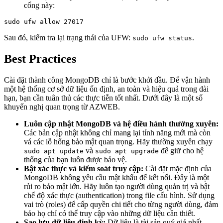
cổng này:
Sau đó, kiểm tra lại trạng thái của UFW:
.
sudo ufw status
Best Practices
Cài đặt thành công MongoDB chỉ là bước khởi đầu. Để vận hành
một hệ thống cơ sở dữ liệu ổn định, an toàn và hiệu quả trong dài
hạn, bạn cần tuân thủ các thực tiễn tốt nhất. Dưới đây là một số
khuyến nghị quan trọng từ AZWEB.
Luôn cập nhật MongoDB và hệ điều hành thường xuyên:
Các bản cập nhật không chỉ mang lại tính năng mới mà còn
vá các lỗ hổng bảo mật quan trọng. Hãy thường xuyên chạy
và
để giữ cho hệ
sudo apt update
sudo apt upgrade
thống của bạn luôn được bảo vệ.
Bật xác thực và kiểm soát truy cập:
Cài đặt mặc định của
MongoDB không yêu cầu mật khẩu để kết nối. Đây là một
rủi ro bảo mật lớn. Hãy luôn tạo người dùng quản trị và bật
chế độ xác thực (authentication) trong file cấu hình. Sử dụng
vai trò (roles) để cấp quyền chi tiết cho từng người dùng, đảm
bảo họ chỉ có thể truy cập vào những dữ liệu cần thiết.
Sao lưu dữ liệu định kỳ:
Dữ liệu là tài sản quý giá nhất.