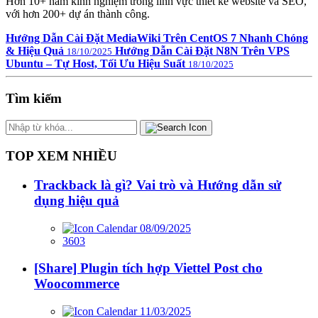
Hơn 10+ năm kinh nghiệm trong lĩnh vực thiết kế website và SEO,
với hơn 200+ dự án thành công.
Hướng Dẫn Cài Đặt MediaWiki Trên CentOS 7 Nhanh Chóng
& Hiệu Quả
Hướng Dẫn Cài Đặt N8N Trên VPS
18/10/2025
Ubuntu – Tự Host, Tối Ưu Hiệu Suất
18/10/2025
Tìm kiếm
TOP XEM NHIỀU
Trackback là gì? Vai trò và Hướng dẫn sử
dụng hiệu quả
08/09/2025
3603
[Share] Plugin tích hợp Viettel Post cho
Woocommerce
11/03/2025