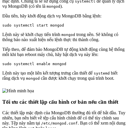
mặc định. Chúng ta sẽ sử dụng công cụ
để quản lý dịch
systemctl
vụ MongoDB (có tên là
).
mongod
Đầu tiên, hãy khởi động dịch vụ MongoDB bằng lệnh:
Lệnh này sẽ khởi chạy tiến trình
trong nền. Sẽ không có
mongod
thông báo nào xuất hiện nếu lệnh thực thi thành công.
Tiếp theo, để đảm bảo MongoDB tự động khởi động cùng hệ thống
mỗi khi bạn reboot máy chủ, hãy bật dịch vụ này lên:
Lệnh này tạo một liên kết tượng trưng cần thiết để
biết
systemd
rằng dịch vụ
cần được khởi chạy trong quá trình boot.
mongod
Tối ưu các thiết lập cấu hình cơ bản nếu cần thiết
Các thiết lập mặc định của MongoDB thường đủ tốt để bắt đầu. Tuy
nhiên, bạn nên biết về tệp cấu hình chính để có thể tùy chỉnh sau
này. Tệp này nằm tại
. Bạn có thể xem nội dung
/etc/mongod.conf