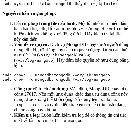
thì thấy dịch vụ bị
.
sudo systemctl status mongod
failed
Nguyên nhân và giải pháp:
Lỗi cú pháp trong file cấu hình:
Một lỗi nhỏ như thiếu dấu
hai chấm hoặc thụt lề sai trong file
có thể
/etc/mongod.conf
khiến dịch vụ không khởi động được. Hãy kiểm tra lại file
này cẩn thận.
Vấn đề về quyền:
Dịch vụ MongoDB chạy dưới người dùng
. Người dùng này cần có quyền đọc/ghi trên các thư
mongodb
mục dữ liệu (
) và log
/var/lib/mongodb
(
). Hãy đảm bảo quyền sở hữu đúng bằng
/var/log/mongodb
lệnh:
sudo chown -R mongodb:mongodb /var/lib/mongodb

Cổng (port) bị chiếm dụng:
Mặc định, MongoDB chạy trên
cổng 27017. Nếu một ứng dụng khác đang sử dụng cổng này,
sẽ không thể khởi động. Sử dụng lệnh
mongod
sudo ss -
để kiểm tra xem có tiến trình nào đang
ltnp | grep 27017
chiếm cổng này không.
Kiểm tra log:
Luôn luôn kiểm tra log để có thông tin chi tiết
nhất về lỗi:
.
journalctl -u mongod