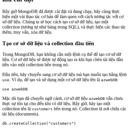
Bây giờ MongoDB đã được cài đặt và đang chạy, hãy cùng thực
hiện một vài thao tác cơ bản để làm quen với cách tương tác với cơ
sở dữ liệu. Chúng ta sẽ học cách tạo cơ sở dữ liệu, tạo một
collection (tương tự như bảng trong SQL), và thực hiện các thao tác
thêm, truy vấn, xóa dữ liệu.
Tạo cơ sở dữ liệu và collection đầu tiên
Trong MongoDB, bạn không cần một lệnh cụ thể để tạo cơ sở dữ
liệu. Cơ sở dữ liệu sẽ được tự động tạo ra khi bạn chèn tài liệu đầu
tiên vào một collection bên trong nó.
Đầu tiên, hãy chuyển sang cơ sở dữ liệu mà bạn muốn tạo bằng lệnh
. Ví dụ, để tạo và sử dụng một cơ sở dữ liệu tên là
:
use
azwebDB
Mặc dù bạn đã chuyển ngữ cảnh, cơ sở dữ liệu
vẫn chưa
azwebDB
thực sự tồn tại cho đến khi có dữ liệu. Bây giờ, hãy tạo một
collection tên là
bên trong nó. Collection là nơi chứa các
customers
tài liệu (documents).