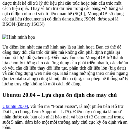
được thiết kế để xử lý dữ liệu phi cấu trúc hoặc bán cấu trúc một
cách hiệu quả. Thay vì lưu trữ dữ liệu trong các bảng với hàng và
cột cố định như cơ sở dữ liệu quan hệ (SQL), MongoDB sử dụng
các tài liệu (documents) có định dạng giống JSON, được gọi là
BSON (Binary JSON).
Ưu điểm lớn nhất của mô hình này là sự linh hoạt. Bạn có thể dễ
dàng thay đổi cấu trúc dữ liệu mà không cần phải định nghĩa lại
toàn bộ lược đồ (schema). Điều này làm cho MongoDB trở thành
lựa chọn lý tưởng cho các ứng dụng cần phát triển nhanh, các dự án
có yêu cầu dữ liệu thay đổi liên tục, phân tích dữ liệu lớn (big data)
và các ứng dụng web hiện đại. Khả năng mở rộng theo chiều ngang
(horizontal scaling) cũng là một điểm cộng, cho phép hệ thống xử lý
lượng truy cập khổng lồ một cách dễ dàng.
Ubuntu 20.04 – Lựa chọn ổn định cho máy chủ
Ubuntu 20.04
, với tên mã “Focal Fossa”, là một phiên bản Hỗ trợ
Dài hạn (Long-Term Support – LTS). Điều này có nghĩa là nó sẽ
nhận được các bản cập nhật bảo mật và bảo trì từ Canonical trong
suốt 5 năm, đảm bảo một môi trường máy chủ cực kỳ ổn định và an
toàn.