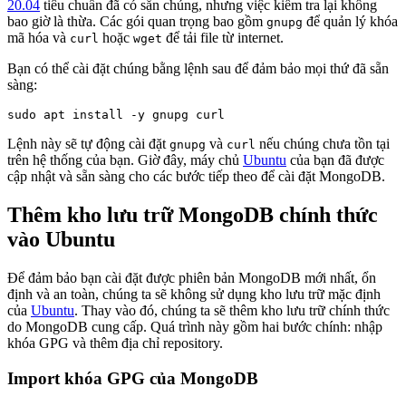
20.04
tiêu chuẩn đã có sẵn chúng, nhưng việc kiểm tra lại không
bao giờ là thừa. Các gói quan trọng bao gồm
để quản lý khóa
gnupg
mã hóa và
hoặc
để tải file từ internet.
curl
wget
Bạn có thể cài đặt chúng bằng lệnh sau để đảm bảo mọi thứ đã sẵn
sàng:
Lệnh này sẽ tự động cài đặt
và
nếu chúng chưa tồn tại
gnupg
curl
trên hệ thống của bạn. Giờ đây, máy chủ
Ubuntu
của bạn đã được
cập nhật và sẵn sàng cho các bước tiếp theo để cài đặt MongoDB.
Thêm kho lưu trữ MongoDB chính thức
vào Ubuntu
Để đảm bảo bạn cài đặt được phiên bản MongoDB mới nhất, ổn
định và an toàn, chúng ta sẽ không sử dụng kho lưu trữ mặc định
của
Ubuntu
. Thay vào đó, chúng ta sẽ thêm kho lưu trữ chính thức
do MongoDB cung cấp. Quá trình này gồm hai bước chính: nhập
khóa GPG và thêm địa chỉ repository.
Import khóa GPG của MongoDB