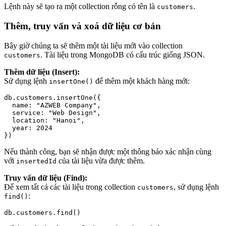
Lệnh này sẽ tạo ra một collection rỗng có tên là
.
customers
Thêm, truy vấn và xoá dữ liệu cơ bản
Bây giờ chúng ta sẽ thêm một tài liệu mới vào collection
. Tài liệu trong MongoDB có cấu trúc giống JSON.
customers
Thêm dữ liệu (Insert):
Sử dụng lệnh
để thêm một khách hàng mới:
insertOne()
db.customers.insertOne({

  name: "AZWEB Company",

  service: "Web Design",

  location: "Hanoi",

  year: 2024

Nếu thành công, bạn sẽ nhận được một thông báo xác nhận cùng
với
của tài liệu vừa được thêm.
insertedId
Truy vấn dữ liệu (Find):
Để xem tất cả các tài liệu trong collection
, sử dụng lệnh
customers
:
find()