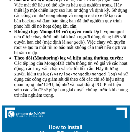
Việc mất dữ liệu có thể gây ra hậu quả nghiêm trọng. Hãy
thiết lập một chiến lược sao lưu tự động và định kỳ. Sử dụng
các công cụ như
và
để tạo các
mongodump
mongorestore
bản backup và đảm bảo rằng bạn đã thử nghiệm quy trình
phục hồi để nó hoạt động khi cần.
Không chạy MongoDB với quyền root:
Dịch vụ
mongod
nên được chạy dưới một tài khoản người dùng riêng biệt với
quyền hạn chế (mặc định là
). Việc chạy với quyền
mongodb
root sẽ tạo ra một rủi ro bảo mật không cần thiết nếu dịch vụ
bị xâm nhập.
Theo dõi (Monitoring) log và hiệu năng thường xuyên:
Các tệp log của MongoDB chứa thông tin vô giá về các hoạt
động, các truy vấn chậm và các lỗi tiềm ẩn. Hãy thường
xuyên kiểm tra log (
) và sử
/var/log/mongodb/mongod.log
dụng các công cụ giám sát để theo dõi các chỉ số hiệu năng
quan trọng như CPU, bộ nhớ và hoạt động I/O. Phát hiện
sớm các vấn đề sẽ giúp bạn giải quyết chúng trước khi chúng
trở nên nghiêm trọng.