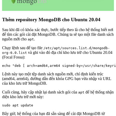
Thêm repository MongoDB cho Ubuntu 20.04
Sau khi đã có khóa xác thực, bước tiếp theo là cho hệ thống biết nơi
để tìm các gói cài đặt MongoDB. Chúng ta sẽ tạo một file danh sách
nguồn mới cho
.
apt
Chạy lệnh sau để tạo file
/etc/apt/sources.list.d/mongodb-
và ghi vào đó địa chỉ kho lưu trữ cho Ubuntu 20.04
org-6.0.list
(Focal Fossa):
Lệnh này tạo một tệp danh sách nguồn mới, chỉ định kiến trúc
(amd64, arm64), đường dẫn đến khóa GPG bạn vừa nhập và URL
của kho lưu trữ MongoDB.
Cuối cùng, hãy cập nhật lại danh sách gói của
để hệ thống nhận
apt
diện kho lưu trữ mới này:
Bây giờ, hệ thống của bạn đã sẵn sàng để cài đặt MongoDB từ