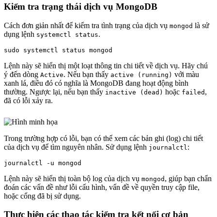
Kiểm tra trạng thái dịch vụ MongoDB
Cách đơn giản nhất để kiểm tra tình trạng của dịch vụ
là sử
mongod
dụng lệnh
.
systemctl status
Lệnh này sẽ hiển thị một loạt thông tin chi tiết về dịch vụ. Hãy chú
ý đến dòng
. Nếu bạn thấy
với màu
Active
active (running)
xanh lá, điều đó có nghĩa là MongoDB đang hoạt động bình
thường. Ngược lại, nếu bạn thấy
hoặc
,
inactive (dead)
failed
đã có lỗi xảy ra.
Trong trường hợp có lỗi, bạn có thể xem các bản ghi (log) chi tiết
của dịch vụ để tìm nguyên nhân. Sử dụng lệnh
:
journalctl
Lệnh này sẽ hiển thị toàn bộ log của dịch vụ
, giúp bạn chẩn
mongod
đoán các vấn đề như lỗi cấu hình, vấn đề về quyền truy cập file,
hoặc cổng đã bị sử dụng.
Thực hiện các thao tác kiểm tra kết nối cơ bản