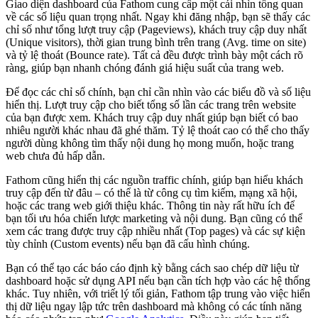
Giao diện dashboard của Fathom cung cấp một cái nhìn tổng quan
về các số liệu quan trọng nhất. Ngay khi đăng nhập, bạn sẽ thấy các
chỉ số như tổng lượt truy cập (Pageviews), khách truy cập duy nhất
(Unique visitors), thời gian trung bình trên trang (Avg. time on site)
và tỷ lệ thoát (Bounce rate). Tất cả đều được trình bày một cách rõ
ràng, giúp bạn nhanh chóng đánh giá hiệu suất của trang web.
Để đọc các chỉ số chính, bạn chỉ cần nhìn vào các biểu đồ và số liệu
hiển thị. Lượt truy cập cho biết tổng số lần các trang trên website
của bạn được xem. Khách truy cập duy nhất giúp bạn biết có bao
nhiêu người khác nhau đã ghé thăm. Tỷ lệ thoát cao có thể cho thấy
người dùng không tìm thấy nội dung họ mong muốn, hoặc trang
web chưa đủ hấp dẫn.
Fathom cũng hiển thị các nguồn traffic chính, giúp bạn hiểu khách
truy cập đến từ đâu – có thể là từ công cụ tìm kiếm, mạng xã hội,
hoặc các trang web giới thiệu khác. Thông tin này rất hữu ích để
bạn tối ưu hóa chiến lược marketing và nội dung. Bạn cũng có thể
xem các trang được truy cập nhiều nhất (Top pages) và các sự kiện
tùy chỉnh (Custom events) nếu bạn đã cấu hình chúng.
Bạn có thể tạo các báo cáo định kỳ bằng cách sao chép dữ liệu từ
dashboard hoặc sử dụng API nếu bạn cần tích hợp vào các hệ thống
khác. Tuy nhiên, với triết lý tối giản, Fathom tập trung vào việc hiển
thị dữ liệu ngay lập tức trên dashboard mà không có các tính năng