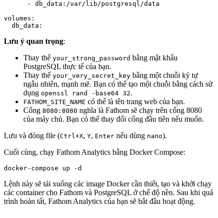
      - db_data:/var/lib/postgresql/data

volumes:

Lưu ý quan trọng
:
Thay thế
bằng mật khẩu
your_strong_password
PostgreSQL thực tế của bạn.
Thay thế
bằng một chuỗi ký tự
your_very_secret_key
ngẫu nhiên, mạnh mẽ. Bạn có thể tạo một chuỗi bằng cách sử
dụng
.
openssl rand -base64 32
có thể là tên trang web của bạn.
FATHOM_SITE_NAME
Cổng
nghĩa là Fathom sẽ chạy trên cổng 8080
8080:8080
của máy chủ. Bạn có thể thay đổi cổng đầu tiên nếu muốn.
Lưu và đóng file (
,
,
nếu dùng
).
Ctrl+X
Y
Enter
nano
Cuối cùng, chạy Fathom Analytics bằng Docker Compose:
Lệnh này sẽ tải xuống các image Docker cần thiết, tạo và khởi chạy
các container cho Fathom và PostgreSQL ở chế độ nền. Sau khi quá
trình hoàn tất, Fathom Analytics của bạn sẽ bắt đầu hoạt động.