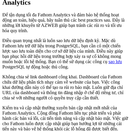
Analytics
Để tận dụng tối đa Fathom Analytics và đảm bảo hệ thống hoạt
động an toàn, hiệu quả, hãy tuân thủ các best practices sau. Đây là
những lời khuyên từ AZWEB giúp bạn tránh các rủi ro và tối ưu
hóa quy trình.
Điều quan trọng nhất là luôn sao lưu dữ liệu định kỳ. Mặc dù
Fathom lưu trữ dữ liệu trong PostgreSQL, bạn cần có một chiến
lược sao lưu toàn diện cho cơ sở dữ liệu của mình. Điều này giúp
bạn phục hồi dữ liệu trong trường hợp xảy ra sự cố không mong
muốn hoặc lỗi hệ thống. Bạn có thể sử dụng các công cụ
sao lưu
PostgreSQL tự động hoặc thủ công.
Không chia sẻ link dashboard công khai. Dashboard của Fathom
chứa dữ liệu phân tích nhạy cảm về website của bạn. Việc công
khai đường dẫn này có thể tạo ra rủi ro bảo mật. Luôn giữ địa chỉ
URL của dashboard và thông tin đăng nhập ở chế độ riêng tư, chỉ
chia sẻ với những người có quyền truy cập cần thiết.
Kiểm tra và cập nhật thường xuyên bản cập nhật mới nhất của
Fathom Analytics. Cộng đồng Fathom liên tục phát triển và phát
hành các bản vá lỗi, cải tiến tính năng và cập nhật bảo mật. Việc giữ
cho Fathom luôn được cập nhật giúp bạn hưởng lợi từ những cải
tiến này và bảo vệ hệ thống khỏi các lỗ hổng đã được biết đến.