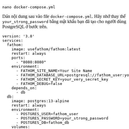
Dán nội dung sau vào file
. Hãy nhớ thay thế
docker-compose.yml
bằng mật khẩu bạn đã tạo cho người dùng
your_strong_password
PostgreSQL ở bước trên.
version: '3.8'

services:

  fathom:

    image: usefathom/fathom:latest

    restart: always

    ports:

      - "8080:8080"

    environment:

      - FATHOM_SITE_NAME=Your Site Name

      - FATHOM_DATABASE_URL=postgresql://fathom_user:yo
      - FATHOM_SECRET_KEY=your_very_secret_key

      - FATHOM_DEBUG=false

    depends_on:

      - db

  db:

    image: postgres:13-alpine

    restart: always

    environment:

      - POSTGRES_USER=fathom_user

      - POSTGRES_PASSWORD=your_strong_password

      - POSTGRES_DB=fathom_db

    volumes:
