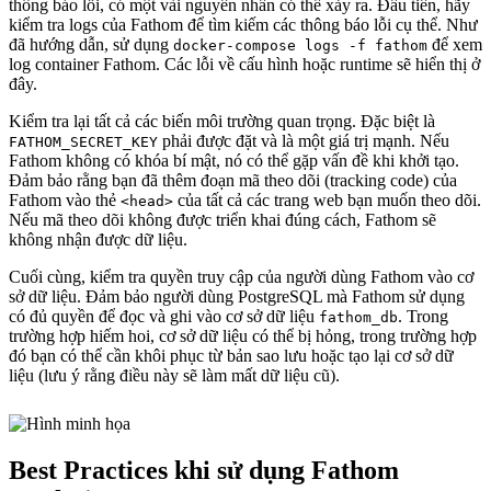
thông báo lỗi, có một vài nguyên nhân có thể xảy ra. Đầu tiên, hãy
kiểm tra logs của Fathom để tìm kiếm các thông báo lỗi cụ thể. Như
đã hướng dẫn, sử dụng
để xem
docker-compose logs -f fathom
log container Fathom. Các lỗi về cấu hình hoặc runtime sẽ hiển thị ở
đây.
Kiểm tra lại tất cả các biến môi trường quan trọng. Đặc biệt là
phải được đặt và là một giá trị mạnh. Nếu
FATHOM_SECRET_KEY
Fathom không có khóa bí mật, nó có thể gặp vấn đề khi khởi tạo.
Đảm bảo rằng bạn đã thêm đoạn mã theo dõi (tracking code) của
Fathom vào thẻ
của tất cả các trang web bạn muốn theo dõi.
<head>
Nếu mã theo dõi không được triển khai đúng cách, Fathom sẽ
không nhận được dữ liệu.
Cuối cùng, kiểm tra quyền truy cập của người dùng Fathom vào cơ
sở dữ liệu. Đảm bảo người dùng PostgreSQL mà Fathom sử dụng
có đủ quyền để đọc và ghi vào cơ sở dữ liệu
. Trong
fathom_db
trường hợp hiếm hoi, cơ sở dữ liệu có thể bị hỏng, trong trường hợp
đó bạn có thể cần khôi phục từ bản sao lưu hoặc tạo lại cơ sở dữ
liệu (lưu ý rằng điều này sẽ làm mất dữ liệu cũ).
Best Practices khi sử dụng Fathom