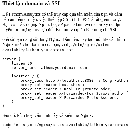
Thiết lập domain và SSL
Để Fathom Analytics có thể truy cập qua tên miền của bạn và đảm
bảo an toàn dữ liệu, việc thiết lập SSL (HTTPS) là rất quan trọng.
Bạn có thể sử dụng Nginx hoặc Apache làm reverse proxy để định
tuyến lưu lượng truy cập đến Fathom và quản lý chứng chỉ SSL.
Giả sử bạn đang sử dụng Nginx. Đầu tiên, hãy tạo một file cấu hình
Nginx mới cho domain của bạn, ví dụ:
/etc/nginx/sites-
.
available/fathom.yourdomain.com
server {

    listen 80;

    server_name fathom.yourdomain.com;

    location / {

        proxy_pass http://localhost:8080; # Cổng Fathom
        proxy_set_header Host $host;

        proxy_set_header X-Real-IP $remote_addr;

        proxy_set_header X-Forwarded-For $proxy_add_x_f
        proxy_set_header X-Forwarded-Proto $scheme;

    }

Sau đó, kích hoạt cấu hình này và kiểm tra Nginx:
sudo ln -s /etc/nginx/sites-available/fathom.yourdomain