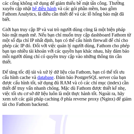
các cổng không sử dụng để giảm thiểu bề mặt tấn công. Thường
xuyên cập nhật
hệ điều hành
và các gói phần mềm, bao gồm
Fathom Analytics, là điều cần thiết để vá các lỗ hổng bảo mật đã
biết.
Giới hạn truy cập IP và vai trò người dùng cũng là một biện pháp
bảo mật mạnh mẽ. Nếu bạn chỉ muốn truy cập dashboard Fathom từ
một số địa chỉ IP nhất định, bạn có thể cấu hình firewall để chỉ cho
phép các IP đó. Đối với việc quản lý người dùng, Fathom cho phép
bạn tạo nhiều tài khoản với các quyền hạn khác nhau, hãy đảm bảo
mỗi người dùng chỉ có quyền truy cập vào những thông tin cần
thiết.
Để tăng tốc độ tải và xử lý dữ liệu của Fathom, bạn có thể tối ưu
cấu hình cache và
database
. Đảm bảo PostgreSQL server của bạn
được cấu hình tốt, sử dụng đủ RAM và có các chỉ mục (index) cần
thiết để truy vấn nhanh chóng. Mặc dù Fathom được thiết kế nhẹ,
việc tối ưu cơ sở dữ liệu luôn là một thực hành tốt. Ngoài ra, hãy
xem xét các giải pháp caching ở phía reverse proxy (Nginx) để giảm
tải cho Fathom backend.