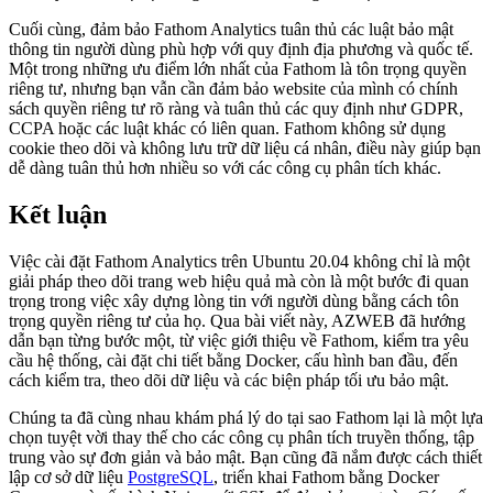
Cuối cùng, đảm bảo Fathom Analytics tuân thủ các luật bảo mật
thông tin người dùng phù hợp với quy định địa phương và quốc tế.
Một trong những ưu điểm lớn nhất của Fathom là tôn trọng quyền
riêng tư, nhưng bạn vẫn cần đảm bảo website của mình có chính
sách quyền riêng tư rõ ràng và tuân thủ các quy định như GDPR,
CCPA hoặc các luật khác có liên quan. Fathom không sử dụng
cookie theo dõi và không lưu trữ dữ liệu cá nhân, điều này giúp bạn
dễ dàng tuân thủ hơn nhiều so với các công cụ phân tích khác.
Kết luận
Việc cài đặt Fathom Analytics trên Ubuntu 20.04 không chỉ là một
giải pháp theo dõi trang web hiệu quả mà còn là một bước đi quan
trọng trong việc xây dựng lòng tin với người dùng bằng cách tôn
trọng quyền riêng tư của họ. Qua bài viết này, AZWEB đã hướng
dẫn bạn từng bước một, từ việc giới thiệu về Fathom, kiểm tra yêu
cầu hệ thống, cài đặt chi tiết bằng Docker, cấu hình ban đầu, đến
cách kiểm tra, theo dõi dữ liệu và các biện pháp tối ưu bảo mật.
Chúng ta đã cùng nhau khám phá lý do tại sao Fathom lại là một lựa
chọn tuyệt vời thay thế cho các công cụ phân tích truyền thống, tập
trung vào sự đơn giản và bảo mật. Bạn cũng đã nắm được cách thiết
lập cơ sở dữ liệu
PostgreSQL
, triển khai Fathom bằng Docker