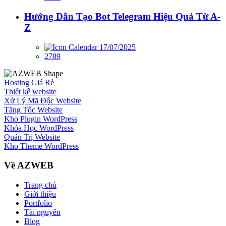
Hướng Dẫn Tạo Bot Telegram Hiệu Quả Từ A-
Z
17/07/2025
2789
Hosting Giá Rẻ
Thiết kế website
Xử Lý Mã Độc Website
Tăng Tốc Website
Kho Plugin WordPress
Khóa Học WordPress
Quản Trị Website
Kho Theme WordPress
Về AZWEB
Trang chủ
Giới thiệu
Portfolio
Tài nguyên
Blog