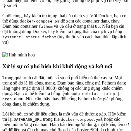
là dấu hiệu tốt. Nếu có lỗi, hãy ghi lại chúng để phục vụ cho việc xử
lý sự cố.
Cuối cùng, hãy kiểm tra trạng thái của dịch vụ. Với Docker, bạn có
thể dùng
để xem các container đang chạy.
docker-compose ps
Đảm bảo container
và
đều ở trạng thái
. Nếu bạn cài
fathom
db
Up
đặt không dùng Docker, hãy kiểm tra trạng thái của dịch vụ bằng
(tùy thuộc vào cách bạn thiết lập dịch
systemctl status fathom
vụ).
Xử lý sự cố phổ biến khi khởi động và kết nối
Trong quá trình cài đặt, một số sự cố phổ biến có thể xảy ra. Một
trong số đó là lỗi cổng mạng. Đảm bảo rằng cổng mà Fathom đang
lắng nghe (mặc định là 8080) không bị các ứng dụng khác chiếm
dụng. Bạn có thể kiểm tra bằng lệnh
sudo netstat -tulnp |
. Nếu cần, hãy thay đổi cổng Fathom hoặc giải phóng
grep 8080
cổng đang bị chiếm dụng.
Lỗi kết nối cơ sở dữ liệu cũng là một vấn đề thường gặp. Hãy kiểm
tra lại
trong file
hoặc các
DATABASE_URL
docker-compose.yml
biến môi trường của bạn. Đảm bảo tên người dùng, mật khẩu, tên cơ
sở dữ liệu và địa chỉ máy chủ (host) của PostgreSQL là chính xác.