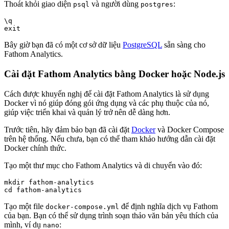
Thoát khỏi giao diện
và người dùng
:
psql
postgres
\q

Bây giờ bạn đã có một cơ sở dữ liệu
PostgreSQL
sẵn sàng cho
Fathom Analytics.
Cài đặt Fathom Analytics bằng Docker hoặc Node.js
Cách được khuyến nghị để cài đặt Fathom Analytics là sử dụng
Docker vì nó giúp đóng gói ứng dụng và các phụ thuộc của nó,
giúp việc triển khai và quản lý trở nên dễ dàng hơn.
Trước tiên, hãy đảm bảo bạn đã cài đặt
Docker
và Docker Compose
trên hệ thống. Nếu chưa, bạn có thể tham khảo hướng dẫn cài đặt
Docker chính thức.
Tạo một thư mục cho Fathom Analytics và di chuyển vào đó:
mkdir fathom-analytics

Tạo một file
để định nghĩa dịch vụ Fathom
docker-compose.yml
của bạn. Bạn có thể sử dụng trình soạn thảo văn bản yêu thích của
mình, ví dụ
:
nano