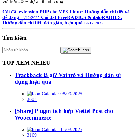
với hơn 200+ dự án thành công.
Cài đặt extension PHP cho VPS Linux: Hướng dẫn chi tiết và
dễ dàng
Cài đặt FreeRADIUS & daloRADIUS:
14/12/2025
Hướng dẫn chi tiết, đơn giản, hiệu quả
14/12/2025
Tìm kiếm
TOP XEM NHIỀU
Trackback là gì? Vai trò và Hướng dẫn sử
dụng hiệu quả
08/09/2025
3604
[Share] Plugin tích hợp Viettel Post cho
Woocommerce
11/03/2025
3169