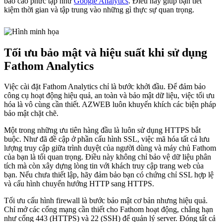
báo cáo phức tạp như
Google Analytics
. Điều này giúp bạn tiết
kiệm thời gian và tập trung vào những gì thực sự quan trọng.
Tối ưu bảo mật và hiệu suất khi sử dụng
Fathom Analytics
Việc cài đặt Fathom Analytics chỉ là bước khởi đầu. Để đảm bảo
công cụ hoạt động hiệu quả, an toàn và bảo mật dữ liệu, việc tối ưu
hóa là vô cùng cần thiết. AZWEB luôn khuyến khích các biện pháp
bảo mật chặt chẽ.
Một trong những ưu tiên hàng đầu là luôn sử dụng HTTPS bắt
buộc. Như đã đề cập ở phần cấu hình SSL, việc mã hóa tất cả lưu
lượng truy cập giữa trình duyệt của người dùng và máy chủ Fathom
của bạn là tối quan trọng. Điều này không chỉ bảo vệ dữ liệu phân
tích mà còn xây dựng lòng tin với khách truy cập trang web của
bạn. Nếu chưa thiết lập, hãy đảm bảo bạn có chứng chỉ SSL hợp lệ
và cấu hình chuyển hướng HTTP sang HTTPS.
Tối ưu cấu hình firewall là bước bảo mật cơ bản nhưng hiệu quả.
Chỉ mở các cổng mạng cần thiết cho Fathom hoạt động, chẳng hạn
như cổng 443 (HTTPS) và 22 (SSH) để quản lý server. Đóng tất cả