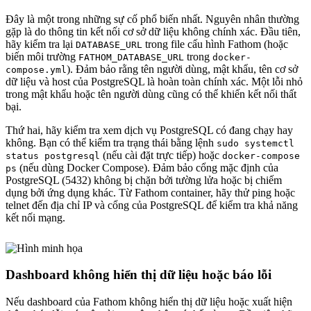
Đây là một trong những sự cố phổ biến nhất. Nguyên nhân thường
gặp là do thông tin kết nối cơ sở dữ liệu không chính xác. Đầu tiên,
hãy kiểm tra lại
trong file cấu hình Fathom (hoặc
DATABASE_URL
biến môi trường
trong
FATHOM_DATABASE_URL
docker-
). Đảm bảo rằng tên người dùng, mật khẩu, tên cơ sở
compose.yml
dữ liệu và host của PostgreSQL là hoàn toàn chính xác. Một lỗi nhỏ
trong mật khẩu hoặc tên người dùng cũng có thể khiến kết nối thất
bại.
Thứ hai, hãy kiểm tra xem dịch vụ PostgreSQL có đang chạy hay
không. Bạn có thể kiểm tra trạng thái bằng lệnh
sudo systemctl
(nếu cài đặt trực tiếp) hoặc
status postgresql
docker-compose
(nếu dùng Docker Compose). Đảm bảo cổng mặc định của
ps
PostgreSQL (5432) không bị chặn bởi tường lửa hoặc bị chiếm
dụng bởi ứng dụng khác. Từ Fathom container, hãy thử ping hoặc
telnet đến địa chỉ IP và cổng của PostgreSQL để kiểm tra khả năng
kết nối mạng.
Dashboard không hiển thị dữ liệu hoặc báo lỗi
Nếu dashboard của Fathom không hiển thị dữ liệu hoặc xuất hiện