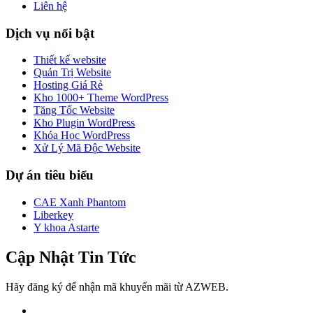
Liên hệ
Dịch vụ nổi bật
Thiết kế website
Quản Trị Website
Hosting Giá Rẻ
Kho 1000+ Theme WordPress
Tăng Tốc Website
Kho Plugin WordPress
Khóa Học WordPress
Xử Lý Mã Độc Website
Dự án tiêu biểu
CAE Xanh Phantom
Liberkey
Y khoa Astarte
Cập Nhật Tin Tức
Hãy đăng ký để nhận mã khuyến mãi từ AZWEB.