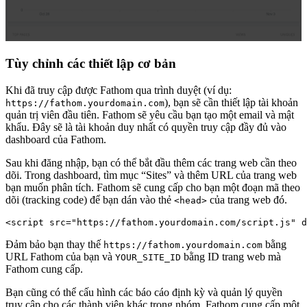
Tùy chỉnh các thiết lập cơ bản
Khi đã truy cập được Fathom qua trình duyệt (ví dụ:
), bạn sẽ cần thiết lập tài khoản
https://fathom.yourdomain.com
quản trị viên đầu tiên. Fathom sẽ yêu cầu bạn tạo một email và mật
khẩu. Đây sẽ là tài khoản duy nhất có quyền truy cập đầy đủ vào
dashboard của Fathom.
Sau khi đăng nhập, bạn có thể bắt đầu thêm các trang web cần theo
dõi. Trong dashboard, tìm mục “Sites” và thêm URL của trang web
bạn muốn phân tích. Fathom sẽ cung cấp cho bạn một đoạn mã theo
dõi (tracking code) để bạn dán vào thẻ
của trang web đó.
<head>
Đảm bảo bạn thay thế
bằng
https://fathom.yourdomain.com
URL Fathom của bạn và
bằng ID trang web mà
YOUR_SITE_ID
Fathom cung cấp.
Bạn cũng có thể cấu hình các báo cáo định kỳ và quản lý quyền
truy cập cho các thành viên khác trong nhóm. Fathom cung cấp một