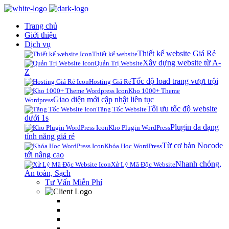
Trang chủ
Giới thiệu
Dịch vụ
Thiết kế website Giá Rẻ
Thiết kế website
Xây dựng website từ A-
Quản Trị Website
Z
Tốc độ load trang vượt trội
Hosting Giá Rẻ
Kho 1000+ Theme
Giao diện mới cập nhật liên tục
Wordpress
Tối ưu tốc độ website
Tăng Tốc Website
dưới 1s
Plugin đa dạng
Kho Plugin WordPress
tính năng giá rẻ
Từ cơ bản Nocode
Khóa Học WordPress
tới nâng cao
Nhanh chóng,
Xử Lý Mã Độc Website
An toàn, Sạch
Tư Vấn Miễn Phí