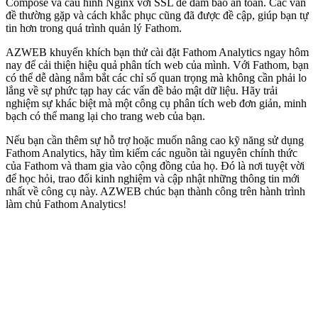
Compose và cấu hình Nginx với SSL để đảm bảo an toàn. Các vấn
đề thường gặp và cách khắc phục cũng đã được đề cập, giúp bạn tự
tin hơn trong quá trình quản lý Fathom.
AZWEB khuyến khích bạn thử cài đặt Fathom Analytics ngay hôm
nay để cải thiện hiệu quả phân tích web của mình. Với Fathom, bạn
có thể dễ dàng nắm bắt các chỉ số quan trọng mà không cần phải lo
lắng về sự phức tạp hay các vấn đề bảo mật dữ liệu. Hãy trải
nghiệm sự khác biệt mà một công cụ phân tích web đơn giản, minh
bạch có thể mang lại cho trang web của bạn.
Nếu bạn cần thêm sự hỗ trợ hoặc muốn nâng cao kỹ năng sử dụng
Fathom Analytics, hãy tìm kiếm các nguồn tài nguyên chính thức
của Fathom và tham gia vào cộng đồng của họ. Đó là nơi tuyệt vời
để học hỏi, trao đổi kinh nghiệm và cập nhật những thông tin mới
nhất về công cụ này. AZWEB chúc bạn thành công trên hành trình
làm chủ Fathom Analytics!