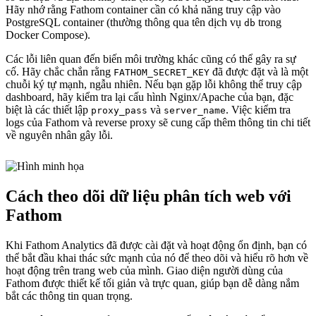
Hãy nhớ rằng Fathom container cần có khả năng truy cập vào
PostgreSQL container (thường thông qua tên dịch vụ
trong
db
Docker Compose).
Các lỗi liên quan đến biến môi trường khác cũng có thể gây ra sự
cố. Hãy chắc chắn rằng
đã được đặt và là một
FATHOM_SECRET_KEY
chuỗi ký tự mạnh, ngẫu nhiên. Nếu bạn gặp lỗi không thể truy cập
dashboard, hãy kiểm tra lại cấu hình Nginx/Apache của bạn, đặc
biệt là các thiết lập
và
. Việc kiểm tra
proxy_pass
server_name
logs của Fathom và reverse proxy sẽ cung cấp thêm thông tin chi tiết
về nguyên nhân gây lỗi.
Cách theo dõi dữ liệu phân tích web với
Fathom
Khi Fathom Analytics đã được cài đặt và hoạt động ổn định, bạn có
thể bắt đầu khai thác sức mạnh của nó để theo dõi và hiểu rõ hơn về
hoạt động trên trang web của mình. Giao diện người dùng của
Fathom được thiết kế tối giản và trực quan, giúp bạn dễ dàng nắm
bắt các thông tin quan trọng.