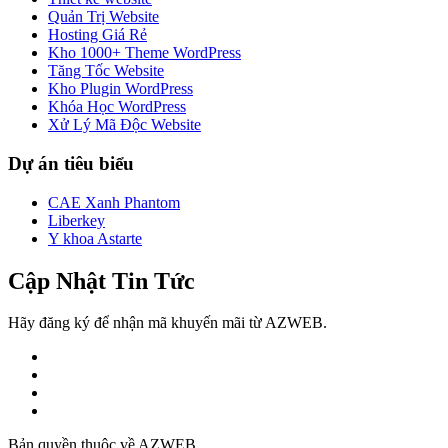
Quản Trị Website
Hosting Giá Rẻ
Kho 1000+ Theme WordPress
Tăng Tốc Website
Kho Plugin WordPress
Khóa Học WordPress
Xử Lý Mã Độc Website
Dự án tiêu biểu
CAE Xanh Phantom
Liberkey
Y khoa Astarte
Cập Nhật Tin Tức
Hãy đăng ký để nhận mã khuyến mãi từ AZWEB.
Bản quyền thuộc về AZWEB.