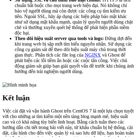
chuẩn bắt buộc cho mọi trang web hiện đại. Nó không chỉ
bảo vệ người dùng mà còn được các công cụ tìm kiếm ưu
tiên. Ngoài SSL, hãy áp dụng các biện pháp bảo mật khác
như sử dụng mật khẩu mạnh, quản lý quyền người dùng chặt
chẽ và thường xuyên quét hệ thống để phát hiện phần mềm
độc hại.
Theo dõi hiệu suất server qua tools và logs:
Đừng đợi đến
khi trang web bị sập mới tìm hiểu nguyên nhân. Sử dụng các
công cụ giám sát để theo dõi hiệu suất máy chủ trong thời
gian thực. Phân tích các file log của
NGINX
và Ghost để
phát hiện các lỗi tiềm ẩn hoặc các cuộc tấn công. Việc chủ
động giám sát giúp bạn giải quyết vấn đề trước khi chúng ảnh
hưởng đến trải nghiệm người dùng.
Kết luận
Việc cài đặt và vận hành Ghost trên CentOS 7 là một lựa chọn tuyệt
vời cho những ai tìm kiếm một nền tảng blog mạnh mẽ, hiệu suất
cao và có khả năng tùy biến linh hoạt. Bằng cách tuân theo các
hướng dẫn chi tiết trong bài viết này, từ khâu chuẩn bị hệ thống, cài
đặt, cấu hình cho đến việc quản lý và sao lưu dữ liệu, bạn hoàn toàn