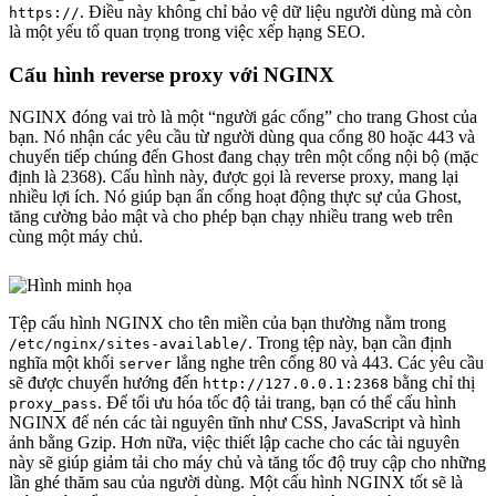
. Điều này không chỉ bảo vệ dữ liệu người dùng mà còn
https://
là một yếu tố quan trọng trong việc xếp hạng SEO.
Cấu hình reverse proxy với NGINX
NGINX đóng vai trò là một “người gác cổng” cho trang Ghost của
bạn. Nó nhận các yêu cầu từ người dùng qua cổng 80 hoặc 443 và
chuyển tiếp chúng đến Ghost đang chạy trên một cổng nội bộ (mặc
định là 2368). Cấu hình này, được gọi là reverse proxy, mang lại
nhiều lợi ích. Nó giúp bạn ẩn cổng hoạt động thực sự của Ghost,
tăng cường bảo mật và cho phép bạn chạy nhiều trang web trên
cùng một máy chủ.
Tệp cấu hình NGINX cho tên miền của bạn thường nằm trong
. Trong tệp này, bạn cần định
/etc/nginx/sites-available/
nghĩa một khối
lắng nghe trên cổng 80 và 443. Các yêu cầu
server
sẽ được chuyển hướng đến
bằng chỉ thị
http://127.0.0.1:2368
. Để tối ưu hóa tốc độ tải trang, bạn có thể cấu hình
proxy_pass
NGINX để nén các tài nguyên tĩnh như CSS, JavaScript và hình
ảnh bằng Gzip. Hơn nữa, việc thiết lập cache cho các tài nguyên
này sẽ giúp giảm tải cho máy chủ và tăng tốc độ truy cập cho những
lần ghé thăm sau của người dùng. Một cấu hình NGINX tốt sẽ là