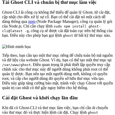
Tải Ghost CLI và chuẩn bị thư mục làm việc
Ghost-CLI là công cụ không thể thiếu để quản lý Ghost, từ cài đặt,
cập nhật cho đến xử lý sự cố. Bạn có thể cài đặt nó một cách dễ
dàng thông qua
npm
(Node Package Manager), công cụ quản lý gói
của Node.js. Chỉ cần chạy lệnh
sudo npm install ghost-
, công cụ sẽ được cài đặt toàn cục trên hệ thống của
cli@latest -g
bạn. Điều này cho phép bạn gọi lệnh
từ bất kỳ thư mục nào.
ghost
Tiếp theo, bạn cần tạo một thư mục riêng để chứa toàn bộ mã nguồn
và dữ liệu của website Ghost. Ví dụ, bạn có thể tạo một thư mục tại
. Điều quan trọng là phải thiết lập quyền truy cập
/var/www/ghost
chính xác cho thư mục này để người dùng không phải root có thể
quản lý được. Bạn nên tạo một người dùng mới, không có quyền
root, và cấp cho người dùng đó quyền sở hữu thư mục vừa tạo.
Điều này giúp tăng cường bảo mật, tránh việc chạy Ghost với quyền
quản trị cao nhất có thể gây nguy hiểm cho hệ thống.
Cài đặt Ghost và khởi chạy lần đầu
Khi đã có Ghost-CLI và thư mục làm việc, bạn chỉ cần di chuyển
vào thư mục đó và thực hiện lệnh cài đặt. Chạy lệnh
ghost