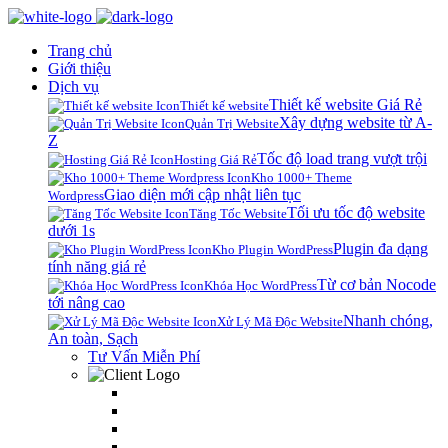
Trang chủ
Giới thiệu
Dịch vụ
Thiết kế website Giá Rẻ
Thiết kế website
Xây dựng website từ A-
Quản Trị Website
Z
Tốc độ load trang vượt trội
Hosting Giá Rẻ
Kho 1000+ Theme
Giao diện mới cập nhật liên tục
Wordpress
Tối ưu tốc độ website
Tăng Tốc Website
dưới 1s
Plugin đa dạng
Kho Plugin WordPress
tính năng giá rẻ
Từ cơ bản Nocode
Khóa Học WordPress
tới nâng cao
Nhanh chóng,
Xử Lý Mã Độc Website
An toàn, Sạch
Tư Vấn Miễn Phí