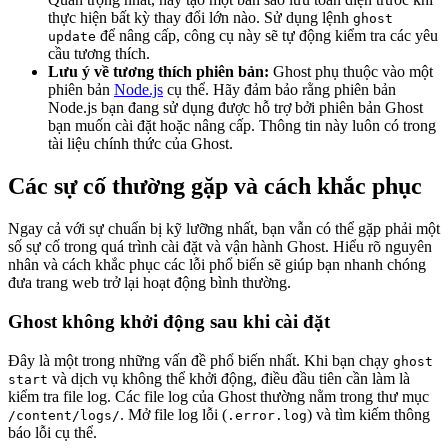
thực hiện bất kỳ thay đổi lớn nào. Sử dụng lệnh
ghost
để nâng cấp, công cụ này sẽ tự động kiểm tra các yêu
update
cầu tương thích.
Lưu ý về tương thích phiên bản:
Ghost phụ thuộc vào một
phiên bản
Node.js
cụ thể. Hãy đảm bảo rằng phiên bản
Node.js bạn đang sử dụng được hỗ trợ bởi phiên bản Ghost
bạn muốn cài đặt hoặc nâng cấp. Thông tin này luôn có trong
tài liệu chính thức của Ghost.
Các sự cố thường gặp và cách khắc phục
Ngay cả với sự chuẩn bị kỹ lưỡng nhất, bạn vẫn có thể gặp phải một
số sự cố trong quá trình cài đặt và vận hành Ghost. Hiểu rõ nguyên
nhân và cách khắc phục các lỗi phổ biến sẽ giúp bạn nhanh chóng
đưa trang web trở lại hoạt động bình thường.
Ghost không khởi động sau khi cài đặt
Đây là một trong những vấn đề phổ biến nhất. Khi bạn chạy
ghost
và dịch vụ không thể khởi động, điều đầu tiên cần làm là
start
kiểm tra file log. Các file log của Ghost thường nằm trong thư mục
. Mở file log lỗi (
) và tìm kiếm thông
/content/logs/
.error.log
báo lỗi cụ thể.