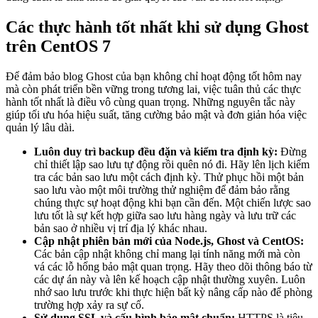
Các thực hành tốt nhất khi sử dụng Ghost
trên CentOS 7
Để đảm bảo blog Ghost của bạn không chỉ hoạt động tốt hôm nay
mà còn phát triển bền vững trong tương lai, việc tuân thủ các thực
hành tốt nhất là điều vô cùng quan trọng. Những nguyên tắc này
giúp tối ưu hóa hiệu suất, tăng cường bảo mật và đơn giản hóa việc
quản lý lâu dài.
Luôn duy trì backup đều đặn và kiểm tra định kỳ:
Đừng
chỉ thiết lập sao lưu tự động rồi quên nó đi. Hãy lên lịch kiểm
tra các bản sao lưu một cách định kỳ. Thử phục hồi một bản
sao lưu vào một môi trường thử nghiệm để đảm bảo rằng
chúng thực sự hoạt động khi bạn cần đến. Một chiến lược sao
lưu tốt là sự kết hợp giữa sao lưu hàng ngày và lưu trữ các
bản sao ở nhiều vị trí địa lý khác nhau.
Cập nhật phiên bản mới của Node.js, Ghost và CentOS:
Các bản cập nhật không chỉ mang lại tính năng mới mà còn
vá các lỗ hổng bảo mật quan trọng. Hãy theo dõi thông báo từ
các dự án này và lên kế hoạch cập nhật thường xuyên. Luôn
nhớ sao lưu trước khi thực hiện bất kỳ nâng cấp nào để phòng
trường hợp xảy ra sự cố.
Sử dụng SSL và cấu hình bảo mật chuẩn:
HTTPS là tiêu