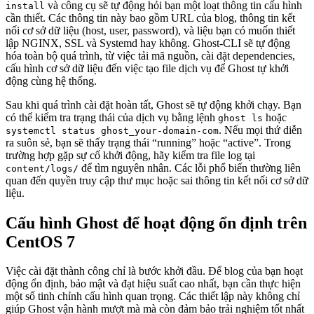
và công cụ sẽ tự động hỏi bạn một loạt thông tin cấu hình
install
cần thiết. Các thông tin này bao gồm URL của blog, thông tin kết
nối cơ sở dữ liệu (host, user, password), và liệu bạn có muốn thiết
lập NGINX, SSL và Systemd hay không. Ghost-CLI sẽ tự động
hóa toàn bộ quá trình, từ việc tải mã nguồn, cài đặt dependencies,
cấu hình cơ sở dữ liệu đến việc tạo file dịch vụ để Ghost tự khởi
động cùng hệ thống.
Sau khi quá trình cài đặt hoàn tất, Ghost sẽ tự động khởi chạy. Bạn
có thể kiểm tra trạng thái của dịch vụ bằng lệnh
hoặc
ghost ls
. Nếu mọi thứ diễn
systemctl status ghost_your-domain-com
ra suôn sẻ, bạn sẽ thấy trạng thái “running” hoặc “active”. Trong
trường hợp gặp sự cố khởi động, hãy kiểm tra file log tại
để tìm nguyên nhân. Các lỗi phổ biến thường liên
content/logs/
quan đến quyền truy cập thư mục hoặc sai thông tin kết nối cơ sở dữ
liệu.
Cấu hình Ghost để hoạt động ổn định trên
CentOS 7
Việc cài đặt thành công chỉ là bước khởi đầu. Để blog của bạn hoạt
động ổn định, bảo mật và đạt hiệu suất cao nhất, bạn cần thực hiện
một số tinh chỉnh cấu hình quan trọng. Các thiết lập này không chỉ
giúp Ghost vận hành mượt mà mà còn đảm bảo trải nghiệm tốt nhất