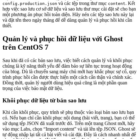
và các tệp trong thư mục
. Kết
config.production.json
content
hợp việc sao lưu cơ sở dữ liệu và sao lưu thư mục cài đặt sẽ cho bạn
một phương án phục hồi toàn diện. Hãy nén các tệp sao lưu này lại
và đặt tên theo ngày tháng để dễ dàng quản lý và phục hồi khi cần
thiết.
Quản lý và phục hồi dữ liệu với Ghost
trên CentOS 7
Sau khi đã có các bản sao lưu, việc biết cách quản lý và khôi phục
chúng là kỹ năng thiết yếu để đảm bảo sự liên tục trong hoạt động
của blog. Dù là chuyển sang máy chủ mới hay khắc phục sự cố, quy
trình phục hồi cần được thực hiện một cách cẩn thận và chính xác.
Đồng thời, quản lý người dùng hiệu quả cũng là một phần quan
trọng của việc bảo mật dữ liệu.
Khôi phục dữ liệu từ bản sao lưu
Khi cần khôi phục, quy trình sẽ phụ thuộc vào loại bản sao lưu bạn
có. Nếu bạn chỉ cần khôi phục nội dung (bài viết, trang), bạn có thể
sử dụng tệp JSON đã xuất trước đó. Trên một trang Ghost mới, hãy
vào mục Labs, chọn “Import content” và tải lên tệp JSON. Ghost sẽ
tự động nhập lại tất cả bài viết và cài đặt. Đây là cách nhanh nhất để