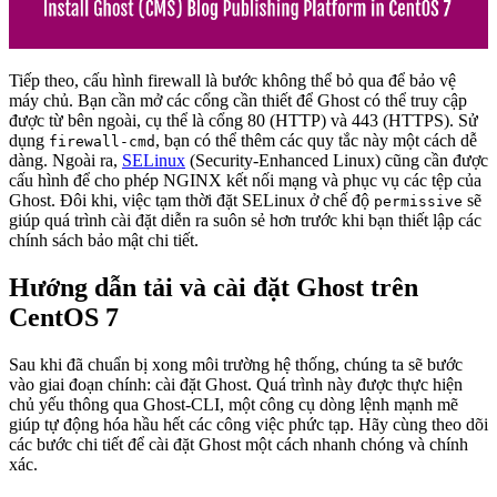
Tiếp theo, cấu hình firewall là bước không thể bỏ qua để bảo vệ
máy chủ. Bạn cần mở các cổng cần thiết để Ghost có thể truy cập
được từ bên ngoài, cụ thể là cổng 80 (HTTP) và 443 (HTTPS). Sử
dụng
, bạn có thể thêm các quy tắc này một cách dễ
firewall-cmd
dàng. Ngoài ra,
SELinux
(Security-Enhanced Linux) cũng cần được
cấu hình để cho phép NGINX kết nối mạng và phục vụ các tệp của
Ghost. Đôi khi, việc tạm thời đặt SELinux ở chế độ
sẽ
permissive
giúp quá trình cài đặt diễn ra suôn sẻ hơn trước khi bạn thiết lập các
chính sách bảo mật chi tiết.
Hướng dẫn tải và cài đặt Ghost trên
CentOS 7
Sau khi đã chuẩn bị xong môi trường hệ thống, chúng ta sẽ bước
vào giai đoạn chính: cài đặt Ghost. Quá trình này được thực hiện
chủ yếu thông qua Ghost-CLI, một công cụ dòng lệnh mạnh mẽ
giúp tự động hóa hầu hết các công việc phức tạp. Hãy cùng theo dõi
các bước chi tiết để cài đặt Ghost một cách nhanh chóng và chính
xác.