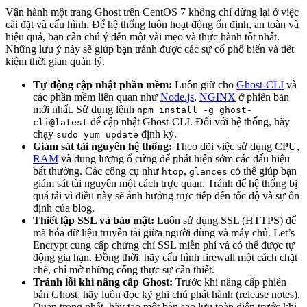
Vận hành một trang Ghost trên CentOS 7 không chỉ dừng lại ở việc
cài đặt và cấu hình. Để hệ thống luôn hoạt động ổn định, an toàn và
hiệu quả, bạn cần chú ý đến một vài mẹo và thực hành tốt nhất.
Những lưu ý này sẽ giúp bạn tránh được các sự cố phổ biến và tiết
kiệm thời gian quản lý.
Tự động cập nhật phần mềm:
Luôn giữ cho
Ghost-CLI
và
các phần mềm liên quan như
Node.js
,
NGINX
ở phiên bản
mới nhất. Sử dụng lệnh
npm install -g ghost-
để cập nhật Ghost-CLI. Đối với hệ thống, hãy
cli@latest
chạy
định kỳ.
sudo yum update
Giám sát tài nguyên hệ thống:
Theo dõi việc sử dụng CPU,
RAM
và dung lượng ổ cứng để phát hiện sớm các dấu hiệu
bất thường. Các công cụ như
,
có thể giúp bạn
htop
glances
giám sát tài nguyên một cách trực quan. Tránh để hệ thống bị
quá tải vì điều này sẽ ảnh hưởng trực tiếp đến tốc độ và sự ổn
định của blog.
Thiết lập SSL và bảo mật:
Luôn sử dụng SSL (HTTPS) để
mã hóa dữ liệu truyền tải giữa người dùng và máy chủ. Let’s
Encrypt cung cấp chứng chỉ SSL miễn phí và có thể được tự
động gia hạn. Đồng thời, hãy cấu hình firewall một cách chặt
chẽ, chỉ mở những cổng thực sự cần thiết.
Tránh lỗi khi nâng cấp Ghost:
Trước khi nâng cấp phiên
bản Ghost, hãy luôn đọc kỹ ghi chú phát hành (release notes).
Quan trọng nhất, hãy tạo một bản sao lưu toàn diện trước khi