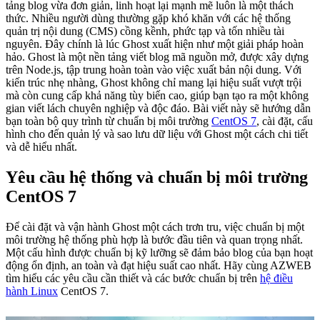
tảng blog vừa đơn giản, linh hoạt lại mạnh mẽ luôn là một thách
thức. Nhiều người dùng thường gặp khó khăn với các hệ thống
quản trị nội dung (CMS) cồng kềnh, phức tạp và tốn nhiều tài
nguyên. Đây chính là lúc Ghost xuất hiện như một giải pháp hoàn
hảo. Ghost là một nền tảng viết blog mã nguồn mở, được xây dựng
trên Node.js, tập trung hoàn toàn vào việc xuất bản nội dung. Với
kiến trúc nhẹ nhàng, Ghost không chỉ mang lại hiệu suất vượt trội
mà còn cung cấp khả năng tùy biến cao, giúp bạn tạo ra một không
gian viết lách chuyên nghiệp và độc đáo. Bài viết này sẽ hướng dẫn
bạn toàn bộ quy trình từ chuẩn bị môi trường
CentOS 7
, cài đặt, cấu
hình cho đến quản lý và sao lưu dữ liệu với Ghost một cách chi tiết
và dễ hiểu nhất.
Yêu cầu hệ thống và chuẩn bị môi trường
CentOS 7
Để cài đặt và vận hành Ghost một cách trơn tru, việc chuẩn bị một
môi trường hệ thống phù hợp là bước đầu tiên và quan trọng nhất.
Một cấu hình được chuẩn bị kỹ lưỡng sẽ đảm bảo blog của bạn hoạt
động ổn định, an toàn và đạt hiệu suất cao nhất. Hãy cùng AZWEB
tìm hiểu các yêu cầu cần thiết và các bước chuẩn bị trên
hệ điều
hành Linux
CentOS 7.