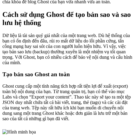
chìa khóa để blog Ghost của bạn vừa nhanh vừa an toàn.
Cách sử dụng Ghost để tạo bản sao và sao
lưu hệ thống
Dữ liệu là tài sản quý giá nhất của một trang web. Dù hệ thống của
bạn có ổn định đến đâu, rủi ro mất dữ liệu do lỗi phần cứng, tấn
công mạng hay sai sót của con người luôn hiện hữu. Vì vậy, việc
tạo bản sao lưu (backup) thường xuyên là một nhiệm vụ tối quan
trọng. Với Ghost, bạn có nhiều cách để bảo vệ nội dung và cấu hình
của mình.
Tạo bản sao Ghost an toàn
Ghost cung cấp một tính năng tích hợp rất tiện lợi để xuất (export)
toàn bộ nội dung của bạn. Từ trang quản trị, bạn có thể vào mục
Labs và chọn “Export your content”. Thao tác này sẽ tạo ra một tệp
JSON duy nhất chứa tất cả bài viết, trang, thẻ (tags) và các cài đặt
của trang web. Tệp này rất hữu ích khi bạn muốn di chuyển nội
dung sang một trang Ghost khác hoặc đơn giản là lưu trữ một bản
sao của tất cả những gì bạn đã viết.