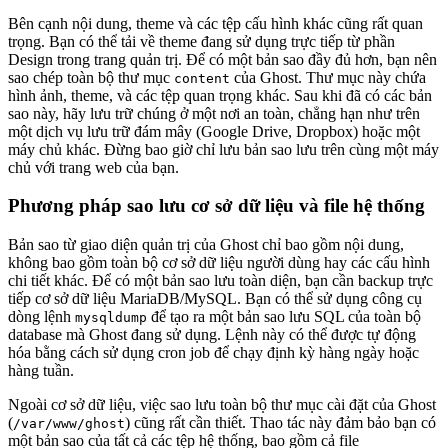
Bên cạnh nội dung, theme và các tệp cấu hình khác cũng rất quan
trọng. Bạn có thể tải về theme đang sử dụng trực tiếp từ phần
Design trong trang quản trị. Để có một bản sao đầy đủ hơn, bạn nên
sao chép toàn bộ thư mục
của Ghost. Thư mục này chứa
content
hình ảnh, theme, và các tệp quan trọng khác. Sau khi đã có các bản
sao này, hãy lưu trữ chúng ở một nơi an toàn, chẳng hạn như trên
một dịch vụ lưu trữ đám mây (Google Drive, Dropbox) hoặc một
máy chủ khác. Đừng bao giờ chỉ lưu bản sao lưu trên cùng một máy
chủ với trang web của bạn.
Phương pháp sao lưu cơ sở dữ liệu và file hệ thống
Bản sao từ giao diện quản trị của Ghost chỉ bao gồm nội dung,
không bao gồm toàn bộ cơ sở dữ liệu người dùng hay các cấu hình
chi tiết khác. Để có một bản sao lưu toàn diện, bạn cần backup trực
tiếp cơ sở dữ liệu MariaDB/MySQL. Bạn có thể sử dụng công cụ
dòng lệnh
để tạo ra một bản sao lưu SQL của toàn bộ
mysqldump
database mà Ghost đang sử dụng. Lệnh này có thể được tự động
hóa bằng cách sử dụng cron job để chạy định kỳ hàng ngày hoặc
hàng tuần.
Ngoài cơ sở dữ liệu, việc sao lưu toàn bộ thư mục cài đặt của Ghost
(
) cũng rất cần thiết. Thao tác này đảm bảo bạn có
/var/www/ghost
một bản sao của tất cả các tệp hệ thống, bao gồm cả file