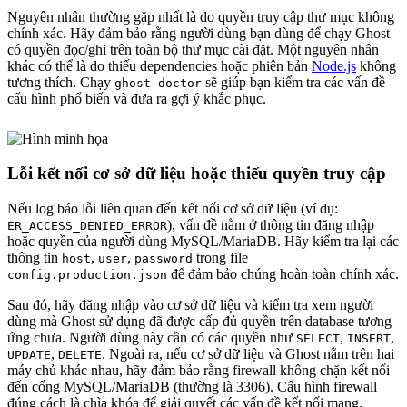
Nguyên nhân thường gặp nhất là do quyền truy cập thư mục không
chính xác. Hãy đảm bảo rằng người dùng bạn dùng để chạy Ghost
có quyền đọc/ghi trên toàn bộ thư mục cài đặt. Một nguyên nhân
khác có thể là do thiếu dependencies hoặc phiên bản
Node.js
không
tương thích. Chạy
sẽ giúp bạn kiểm tra các vấn đề
ghost doctor
cấu hình phổ biến và đưa ra gợi ý khắc phục.
Lỗi kết nối cơ sở dữ liệu hoặc thiếu quyền truy cập
Nếu log báo lỗi liên quan đến kết nối cơ sở dữ liệu (ví dụ:
), vấn đề nằm ở thông tin đăng nhập
ER_ACCESS_DENIED_ERROR
hoặc quyền của người dùng MySQL/MariaDB. Hãy kiểm tra lại các
thông tin
,
,
trong file
host
user
password
để đảm bảo chúng hoàn toàn chính xác.
config.production.json
Sau đó, hãy đăng nhập vào cơ sở dữ liệu và kiểm tra xem người
dùng mà Ghost sử dụng đã được cấp đủ quyền trên database tương
ứng chưa. Người dùng này cần có các quyền như
,
,
SELECT
INSERT
,
. Ngoài ra, nếu cơ sở dữ liệu và Ghost nằm trên hai
UPDATE
DELETE
máy chủ khác nhau, hãy đảm bảo rằng firewall không chặn kết nối
đến cổng MySQL/MariaDB (thường là 3306). Cấu hình firewall
đúng cách là chìa khóa để giải quyết các vấn đề kết nối mạng.