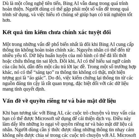
Dù là một công nghệ tiên tiến, Bing AI vẫn đang trong quá trình
hoàn thiện. Người dùng có thể gặp phải một số vấn đề trong quá
trình sử dụng, và việc hiểu rõ chúng sẽ giúp bạn có trải nghiệm tốt
hơn.
Kết quả tìm kiếm chưa chính xác tuyệt đối
Một trong những vấn đề phổ biến nhất là đôi khi Bing AI cung cấp
thông tin không hoàn toàn chính xác. Nguyên nhân có thể đến từ
nhiều yếu tố. Dữ liệu huấn luyện của mô hình có thể đã lỗi thời
hoặc chứa thông tin sai lệch. Đôi khi, AI có thể hiểu sai ngữ cảnh
của câu hỏi, dẫn đến một câu trả lời lạc đề. Trong một số trường hợp
khác, nó có thể “sáng tạo” ra thông tin không có thật, một hiện
tượng gọi là “ảo giác”. Do đó, việc kiểm chứng lại thông tin từ các
nguồn đáng tin cậy là rất quan trọng, đặc biệt đối với các dữ liệu
mang tính quyết định.
Vấn đề về quyền riêng tư và bảo mật dữ liệu
Khi bạn tương tác với Bing AI, các cuộc trò chuyện và truy vấn của
bạn có thể được Microsoft sử dụng để cải thiện dịch vụ. Điều này
làm dấy lên những lo ngại về quyền riêng tư và bảo mật dữ liệu cá
nhân. Người dùng cần ý thức được rằng những thông tin nhạy cảm
không nên được chia sẻ trong các cuộc trò chuyện với AI. Microsoft