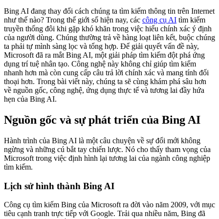
Bing AI đang thay đổi cách chúng ta tìm kiếm thông tin trên Internet
như thế nào? Trong thế giới số hiện nay, các
công cụ AI
tìm kiếm
truyền thống đôi khi gặp khó khăn trong việc hiểu chính xác ý định
của người dùng. Chúng thường trả về hàng loạt liên kết, buộc chúng
ta phải tự mình sàng lọc và tổng hợp. Để giải quyết vấn đề này,
Microsoft đã ra mắt Bing AI, một giải pháp tìm kiếm đột phá ứng
dụng trí tuệ nhân tạo. Công nghệ này không chỉ giúp tìm kiếm
nhanh hơn mà còn cung cấp câu trả lời chính xác và mang tính đối
thoại hơn. Trong bài viết này, chúng ta sẽ cùng khám phá sâu hơn
về nguồn gốc, công nghệ, ứng dụng thực tế và tương lai đầy hứa
hẹn của Bing AI.
Nguồn gốc và sự phát triển của Bing AI
Hành trình của Bing AI là một câu chuyện về sự đổi mới không
ngừng và những cú bắt tay chiến lược. Nó cho thấy tham vọng của
Microsoft trong việc định hình lại tương lai của ngành công nghiệp
tìm kiếm.
Lịch sử hình thành Bing AI
Công cụ tìm kiếm Bing của Microsoft ra đời vào năm 2009, với mục
tiêu cạnh tranh trực tiếp với Google. Trải qua nhiều năm, Bing đã