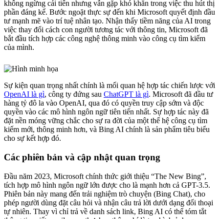
không ngừng cải tiến nhưng vẫn gặp khó khăn trong việc thu hút thị
phần đáng kể. Bước ngoặt thực sự đến khi Microsoft quyết định đầu
tư mạnh mẽ vào trí tuệ nhân tạo. Nhận thấy tiềm năng của AI trong
việc thay đổi cách con người tương tác với thông tin, Microsoft đã
bắt đầu tích hợp các công nghệ thông minh vào công cụ tìm kiếm
của mình.
Sự kiện quan trọng nhất chính là mối quan hệ hợp tác chiến lược với
OpenAI là gì
, công ty đứng sau
ChatGPT là gì
. Microsoft đã đầu tư
hàng tỷ đô la vào OpenAI, qua đó có quyền truy cập sớm và độc
quyền vào các mô hình ngôn ngữ tiên tiến nhất. Sự hợp tác này đã
đặt nền móng vững chắc cho sự ra đời của một thế hệ công cụ tìm
kiếm mới, thông minh hơn, và Bing AI chính là sản phẩm tiêu biểu
cho sự kết hợp đó.
Các phiên bản và cập nhật quan trọng
Đầu năm 2023, Microsoft chính thức giới thiệu “The New Bing”,
tích hợp mô hình ngôn ngữ lớn được cho là mạnh hơn cả GPT-3.5.
Phiên bản này mang đến trải nghiệm trò chuyện (Bing Chat), cho
phép người dùng đặt câu hỏi và nhận câu trả lời dưới dạng đối thoại
tự nhiên. Thay vì chỉ trả về danh sách link, Bing AI có thể tóm tắt