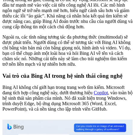
đầu tư mạnh mẽ vào việc cải tiến công nghệ AI lõi. Các mô hình
ngôn ngữ sẽ trở nên mạnh mẽ hơn, hiểu ngữ cảnh sâu hơn và giảm
thiểu các lỗi “ảo giác”. Khả năng cá nhân hóa kết quả tìm kiếm sẽ
được nâng cao, giúp Bing AI đoán trước nhu cầu của người dùng và
cung cấp thông tin một cách chủ động hơn.
Ngoài ra, các tính năng tương tác đa phương thức (multimodal) sẽ
được phát triển. Người dùng có thể sẽ tương tác với Bing AI không
chỉ bằng văn bản mà còn bằng giọng nói, hình ảnh và video. Ví dụ,
bạn có thể chụp ảnh một loài hoa và hỏi Bing AI về tên và cách
chăm sóc nó. Những cải tiến này sẽ làm cho trải nghiệm tìm kiếm
trở nên liền mạch và tự nhiên hơn nữa.
Vai trò của Bing AI trong hệ sinh thái công nghệ
Bing AI không chỉ giới hạn trong trang web tìm kiếm. Microsoft
đang tích hợp công nghệ này, dưới thương hiệu
Copilot
, vào toàn bộ
hệ sinh thái sản phẩm của mình. Nó đã xuất hiện trong Windows,
trình duyệt Edge, bộ ứng dụng Microsoft 365 (Word, Excel,
PowerPoint), và cả nền tảng cho lập trình viên GitHub.