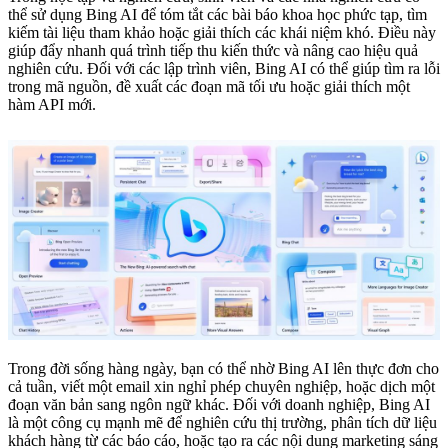
thể sử dụng Bing AI để tóm tắt các bài báo khoa học phức tạp, tìm
kiếm tài liệu tham khảo hoặc giải thích các khái niệm khó. Điều này
giúp đẩy nhanh quá trình tiếp thu kiến thức và nâng cao hiệu quả
nghiên cứu. Đối với các lập trình viên, Bing AI có thể giúp tìm ra lỗi
trong mã nguồn, đề xuất các đoạn mã tối ưu hoặc giải thích một
hàm API mới.
Trong đời sống hàng ngày, bạn có thể nhờ Bing AI lên thực đơn cho
cả tuần, viết một email xin nghỉ phép chuyên nghiệp, hoặc dịch một
đoạn văn bản sang ngôn ngữ khác. Đối với doanh nghiệp, Bing AI
là một công cụ mạnh mẽ để nghiên cứu thị trường, phân tích dữ liệu
khách hàng từ các báo cáo, hoặc tạo ra các nội dung marketing sáng