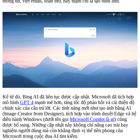
thông tin, viết email, soạn thơ, hay thậm chí là tạo hình ảnh.
Kể từ đó, Bing AI đã liên tục được cập nhật. Microsoft đã tích hợp
mô hình
GPT 4
mạnh mẽ hơn, tăng tốc độ phản hồi và cải thiện độ
chính xác của câu trả lời. Các tính năng mới như tạo ảnh bằng AI
(Image Creator from Designer), tích hợp vào trình duyệt Edge và hệ
điều hành Windows (dưới tên gọi
Microsoft Copilot là gì
) cũng
được bổ sung. Những cập nhật này không chỉ nâng cao trải bay
nghiệm người dùng mà còn khẳng định vị thế tiên phong của
Microsoft trong cuộc đua AI tìm kiếm.