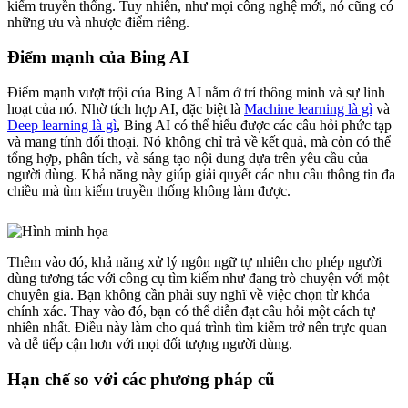
kiếm truyền thống. Tuy nhiên, như mọi công nghệ mới, nó cũng có
những ưu và nhược điểm riêng.
Điểm mạnh của Bing AI
Điểm mạnh vượt trội của Bing AI nằm ở trí thông minh và sự linh
hoạt của nó. Nhờ tích hợp AI, đặc biệt là
Machine learning là gì
và
Deep learning là gì
, Bing AI có thể hiểu được các câu hỏi phức tạp
và mang tính đối thoại. Nó không chỉ trả về kết quả, mà còn có thể
tổng hợp, phân tích, và sáng tạo nội dung dựa trên yêu cầu của
người dùng. Khả năng này giúp giải quyết các nhu cầu thông tin đa
chiều mà tìm kiếm truyền thống không làm được.
Thêm vào đó, khả năng xử lý ngôn ngữ tự nhiên cho phép người
dùng tương tác với công cụ tìm kiếm như đang trò chuyện với một
chuyên gia. Bạn không cần phải suy nghĩ về việc chọn từ khóa
chính xác. Thay vào đó, bạn có thể diễn đạt câu hỏi một cách tự
nhiên nhất. Điều này làm cho quá trình tìm kiếm trở nên trực quan
và dễ tiếp cận hơn với mọi đối tượng người dùng.
Hạn chế so với các phương pháp cũ