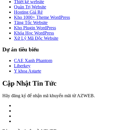
Thiết kế website
Quản Trị Website
Hosting Giá Rẻ
Kho 1000+ Theme WordPress
Tăng Tốc Website
Kho Plugin WordPress
Khóa Học WordPress
Xử Lý Mã Độc Website
Dự án tiêu biểu
CAE Xanh Phantom
Liberkey
Y khoa Astarte
Cập Nhật Tin Tức
Hãy đăng ký để nhận mã khuyến mãi từ AZWEB.