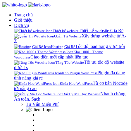
Trang chủ
Giới thiệu
Dịch vụ
Thiết kế website Giá Rẻ
Thiết kế website
Xây dựng website từ A-
Quản Trị Website
Z
Tốc độ load trang vượt trội
Hosting Giá Rẻ
Kho 1000+ Theme
Giao diện mới cập nhật liên tục
Wordpress
Tối ưu tốc độ website
Tăng Tốc Website
dưới 1s
Plugin đa dạng
Kho Plugin WordPress
tính năng giá rẻ
Từ cơ bản Nocode
Khóa Học WordPress
tới nâng cao
Nhanh chóng,
Xử Lý Mã Độc Website
An toàn, Sạch
Tư Vấn Miễn Phí