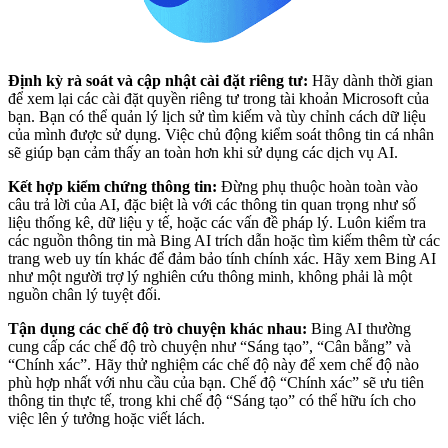
Định kỳ rà soát và cập nhật cài đặt riêng tư:
Hãy dành thời gian
để xem lại các cài đặt quyền riêng tư trong tài khoản Microsoft của
bạn. Bạn có thể quản lý lịch sử tìm kiếm và tùy chỉnh cách dữ liệu
của mình được sử dụng. Việc chủ động kiểm soát thông tin cá nhân
sẽ giúp bạn cảm thấy an toàn hơn khi sử dụng các dịch vụ AI.
Kết hợp kiểm chứng thông tin:
Đừng phụ thuộc hoàn toàn vào
câu trả lời của AI, đặc biệt là với các thông tin quan trọng như số
liệu thống kê, dữ liệu y tế, hoặc các vấn đề pháp lý. Luôn kiểm tra
các nguồn thông tin mà Bing AI trích dẫn hoặc tìm kiếm thêm từ các
trang web uy tín khác để đảm bảo tính chính xác. Hãy xem Bing AI
như một người trợ lý nghiên cứu thông minh, không phải là một
nguồn chân lý tuyệt đối.
Tận dụng các chế độ trò chuyện khác nhau:
Bing AI thường
cung cấp các chế độ trò chuyện như “Sáng tạo”, “Cân bằng” và
“Chính xác”. Hãy thử nghiệm các chế độ này để xem chế độ nào
phù hợp nhất với nhu cầu của bạn. Chế độ “Chính xác” sẽ ưu tiên
thông tin thực tế, trong khi chế độ “Sáng tạo” có thể hữu ích cho
việc lên ý tưởng hoặc viết lách.