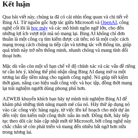
Kết luận
Qua bài viết này, chúng ta đã có cái nhìn tổng quan và chi tiết về
Bing AI. Từ nguồn gốc hợp tác giữa Microsoft và
OpenAI
, công
nghệ cốt lõi là
học máy
và các mô hình ngôn ngữ lớn, cho đến
những lợi ích vượt trội mà nó mang lại. Bing AI không chỉ đơn
thuần là một công cụ tìm kiếm được cải tiến; nó là một cuộc cách
mạng trong cách chúng ta tiếp cận và tương tác với thông tin, giúp
quá trình này trở nên thông minh, nhanh chóng và mang tính đối
thoại hơn.
Mặc dù vẫn còn một số hạn chế về độ chính xác và các vấn đề riêng
tư cần lưu ý, không thể phủ nhận rằng Bing AI đang mở ra một
tương lai đầy tiềm năng cho ngành công nghệ. Nó giúp tiết kiệm
thời gian, nâng cao hiệu suất công việc và học tập, đồng thời mang
lại trải nghiệm người dùng phong phú hơn.
AZWEB khuyến khích bạn hãy tự mình trải nghiệm Bing AI để
khám phá những tính năng mạnh mẽ của nó. Hãy thử áp dụng nó
vào các công việc hàng ngày, từ việc lên kế hoạch cho một dự án
đến việc tìm kiếm một công thức nấu ăn mới. Đồng thời, hãy tiếp
tục theo dõi các bản cập nhật mới từ Microsoft, bởi công nghệ này
chắc chắn sẽ còn phát triển và mang đến nhiều bất ngờ hơn nữa
trong tương lai.