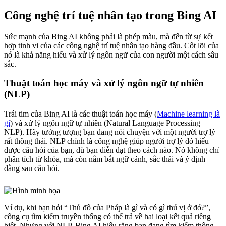
Công nghệ trí tuệ nhân tạo trong Bing AI
Sức mạnh của Bing AI không phải là phép màu, mà đến từ sự kết
hợp tinh vi của các công nghệ trí tuệ nhân tạo hàng đầu. Cốt lõi của
nó là khả năng hiểu và xử lý ngôn ngữ của con người một cách sâu
sắc.
Thuật toán học máy và xử lý ngôn ngữ tự nhiên
(NLP)
Trái tim của Bing AI là các thuật toán học máy (
Machine learning là
gì
) và xử lý ngôn ngữ tự nhiên (Natural Language Processing –
NLP). Hãy tưởng tượng bạn đang nói chuyện với một người trợ lý
rất thông thái. NLP chính là công nghệ giúp người trợ lý đó hiểu
được câu hỏi của bạn, dù bạn diễn đạt theo cách nào. Nó không chỉ
phân tích từ khóa, mà còn nắm bắt ngữ cảnh, sắc thái và ý định
đằng sau câu hỏi.
Ví dụ, khi bạn hỏi “Thủ đô của Pháp là gì và có gì thú vị ở đó?”,
công cụ tìm kiếm truyền thống có thể trả về hai loại kết quả riêng
biệt. Nhưng với NLP, Bing AI hiểu rằng bạn đang tìm kiếm thông