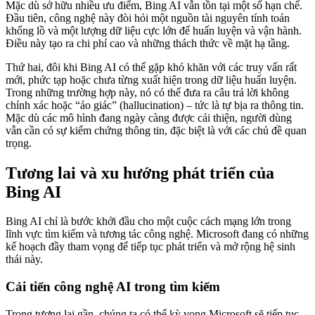
Mặc dù sở hữu nhiều ưu điểm, Bing AI vẫn tồn tại một số hạn chế.
Đầu tiên, công nghệ này đòi hỏi một nguồn tài nguyên tính toán
khổng lồ và một lượng dữ liệu cực lớn để huấn luyện và vận hành.
Điều này tạo ra chi phí cao và những thách thức về mặt hạ tầng.
Thứ hai, đôi khi Bing AI có thể gặp khó khăn với các truy vấn rất
mới, phức tạp hoặc chưa từng xuất hiện trong dữ liệu huấn luyện.
Trong những trường hợp này, nó có thể đưa ra câu trả lời không
chính xác hoặc “ảo giác” (hallucination) – tức là tự bịa ra thông tin.
Mặc dù các mô hình đang ngày càng được cải thiện, người dùng
vẫn cần có sự kiểm chứng thông tin, đặc biệt là với các chủ đề quan
trọng.
Tương lai và xu hướng phát triển của
Bing AI
Bing AI chỉ là bước khởi đầu cho một cuộc cách mạng lớn trong
lĩnh vực tìm kiếm và tương tác công nghệ. Microsoft đang có những
kế hoạch đầy tham vọng để tiếp tục phát triển và mở rộng hệ sinh
thái này.
Cải tiến công nghệ AI trong tìm kiếm
Trong tương lai gần, chúng ta có thể kỳ vọng Microsoft sẽ tiếp tục