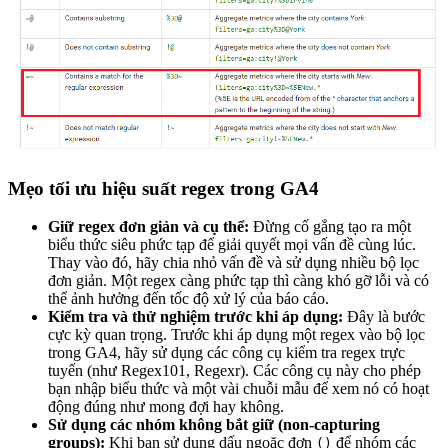
Mẹo tối ưu hiệu suất regex trong GA4
Giữ regex đơn giản và cụ thể:
Đừng cố gắng tạo ra một
biểu thức siêu phức tạp để giải quyết mọi vấn đề cùng lúc.
Thay vào đó, hãy chia nhỏ vấn đề và sử dụng nhiều bộ lọc
đơn giản. Một regex càng phức tạp thì càng khó gỡ lỗi và có
thể ảnh hưởng đến tốc độ xử lý của báo cáo.
Kiểm tra và thử nghiệm trước khi áp dụng:
Đây là bước
cực kỳ quan trọng. Trước khi áp dụng một regex vào bộ lọc
trong GA4, hãy sử dụng các công cụ kiểm tra regex trực
tuyến (như Regex101, Regexr). Các công cụ này cho phép
bạn nhập biểu thức và một vài chuỗi mẫu để xem nó có hoạt
động đúng như mong đợi hay không.
Sử dụng các nhóm không bắt giữ (non-capturing
groups):
Khi bạn sử dụng dấu ngoặc đơn
để nhóm các
()