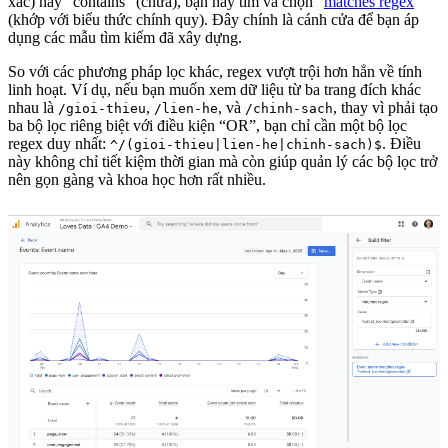
xác) hay “contains” (chứa), bạn hãy tìm và chọn “
matches regex
”
(khớp với biểu thức chính quy). Đây chính là cánh cửa để bạn áp
dụng các mẫu tìm kiếm đã xây dựng.
So với các phương pháp lọc khác, regex vượt trội hơn hẳn về tính
linh hoạt. Ví dụ, nếu bạn muốn xem dữ liệu từ ba trang đích khác
nhau là
,
, và
, thay vì phải tạo
/gioi-thieu
/lien-he
/chinh-sach
ba bộ lọc riêng biệt với điều kiện “OR”, bạn chỉ cần một bộ lọc
regex duy nhất:
. Điều
^/(gioi-thieu|lien-he|chinh-sach)$
này không chỉ tiết kiệm thời gian mà còn giúp quản lý các bộ lọc trở
nên gọn gàng và khoa học hơn rất nhiều.