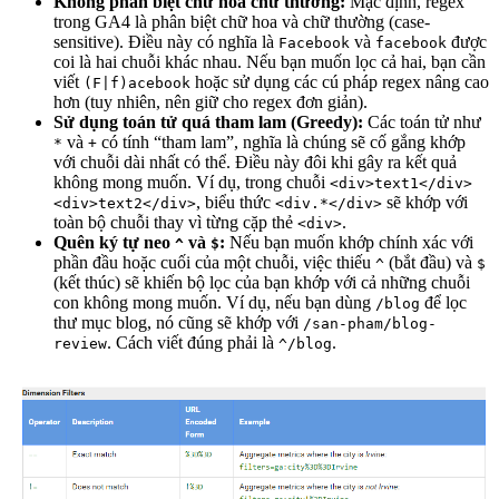
Không phân biệt chữ hoa chữ thường:
Mặc định, regex
trong GA4 là phân biệt chữ hoa và chữ thường (case-
sensitive). Điều này có nghĩa là
và
được
Facebook
facebook
coi là hai chuỗi khác nhau. Nếu bạn muốn lọc cả hai, bạn cần
viết
hoặc sử dụng các cú pháp regex nâng cao
(F|f)acebook
hơn (tuy nhiên, nên giữ cho regex đơn giản).
Sử dụng toán tử quá tham lam (Greedy):
Các toán tử như
và
có tính “tham lam”, nghĩa là chúng sẽ cố gắng khớp
*
+
với chuỗi dài nhất có thể. Điều này đôi khi gây ra kết quả
không mong muốn. Ví dụ, trong chuỗi
<div>text1</div>
, biểu thức
sẽ khớp với
<div>text2</div>
<div.*</div>
toàn bộ chuỗi thay vì từng cặp thẻ
.
<div>
Quên ký tự neo
và
:
Nếu bạn muốn khớp chính xác với
^
$
phần đầu hoặc cuối của một chuỗi, việc thiếu
(bắt đầu) và
^
$
(kết thúc) sẽ khiến bộ lọc của bạn khớp với cả những chuỗi
con không mong muốn. Ví dụ, nếu bạn dùng
để lọc
/blog
thư mục blog, nó cũng sẽ khớp với
/san-pham/blog-
. Cách viết đúng phải là
.
review
^/blog