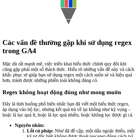
Các vấn đề thường gặp khi sử dụng regex
trong GA4
Mặc dù rất mạnh mẽ, việc triển khai biểu thức chính quy đôi khi
cũng gặp phải một số thách thức. Hiểu rõ những vấn đề này và cách
khắc phục sẽ giúp bạn sử dụng regex một cách suôn sẻ và hiệu quả
hơn, tránh được những phiền toái không đáng có.
Regex không hoạt động đúng như mong muốn
Đây là tình huống phổ biến nhất: bạn đã viết một biểu thức regex,
áp dụng vào bộ lọc, nhưng kết quả trả về lại không như kỳ vọng –
hoặc là lọc quá ít, hoặc là lọc quá nhiều, hoặc không lọc được gì cả.
Nguyên nhân:
Lỗi cú pháp:
Như đã đề cập, một dấu ngoặc thiếu, một
ký tự đặc biệt không được thoát (escape) đúng cách (ví