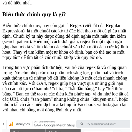
và dễ hiểu nhất.
Biểu thức chính quy là gì?
Biểu thức chính quy, hay còn gọi là Regex (viết tắt của Regular
Expression), là một chuỗi các ký tự đặc biệt theo một cú pháp nhất
định. Chuỗi ký tự này được dùng để định nghĩa một mẫu tìm kiếm
(search pattern). Hiểu một cách đơn giản, regex là một ngôn ngữ
giúp bạn mô tả và tìm kiếm các chuỗi văn bản một cách cực kỳ linh
hoạt. Thay vì tìm kiếm một từ khóa cố định, bạn có thể tạo ra một
“quy tắc” để tìm tất cả các chuỗi khớp với quy tắc đó.
Trong lĩnh vực phân tích dữ liệu, vai trò của regex là vô cùng quan
trọng. Nó cho phép các nhà phân tích sàng lọc, phân loại và trích
xuất thông tin từ những bộ dữ liệu khổng lồ một cách nhanh chóng
và chính xác. Với GA4, regex giúp bạn vượt qua những giới hạn
của các bộ lọc cơ bản như “chứa,” “bắt đầu bằng,” hay “kết thúc
bằng.” Bạn có thể tạo ra các điều kiện phức tạp, ví dụ như lọc tất cả
các URL chứa “san-pham” nhưng không chứa “khuyen-mai”, hoặc
nhóm tất cả các chiến dịch marketing từ Facebook và Instagram lại
với nhau chỉ bằng một dòng lệnh duy nhất.