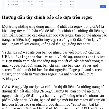
Hướng dẫn tùy chỉnh báo cáo dựa trên regex
Một trong những ứng dụng mạnh mẽ nhất của regex trong GA4 là
khả năng tùy chỉnh báo cáo để hiển thị chính xác những dữ liệu bạn
cần. Bằng cách tạo các điều kiện lọc với regex, bạn có thể nhóm các
trang, sự kiện, hoặc nguồn truy cập có cùng một đặc điểm lại với
nhau, ngay cả khi chúng không có tên gọi giống hệt nhau.
Ví dụ, giả sử website của bạn có nhiều bài viết blog với cấu trúc
URL như
và
/blog/seo/bai-viet-1
/blog/content/bai-viet-
. Bạn muốn xem báo cáo tổng hợp cho tất cả các bài viết trong thư
2
mục
. Rất đơn giản, bạn chỉ cần vào báo cáo “Pages and
/blog
screens”, thêm một bộ lọc cho thứ nguyên “Page path and screen
class”, chọn toán tử “matches regex” và nhập vào biểu thức
.
^/blog/.*
GA4 sẽ ngay lập tức lọc và chỉ hiển thị dữ liệu của những trang có
đường dẫn bắt đầu bằng
. Tương tự, bạn có thể áp dụng
/blog/
nguyên tắc này để đánh giá hành vi người dùng trên các nhóm sản
phẩm khác nhau. Ví dụ, bạn có thể tạo một bộ lọc regex để xem dữ
liệu của tất cả các sản phẩm thuộc danh mục “áo sơ mi”, bất kể
chúng có màu sắc hay kích cỡ gì, bằng cách lọc các URL chứa
ao-