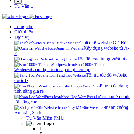
Tư Vấn
Trang chủ
Giới thiệu
Dịch vụ
Thiết kế website Giá Rẻ
Thiết kế website
Xây dựng website từ A-
Quản Trị Website
Z
Tốc độ load trang vượt trội
Hosting Giá Rẻ
Kho 1000+ Theme
Giao diện mới cập nhật liên tục
Wordpress
Tối ưu tốc độ website
Tăng Tốc Website
dưới 1s
Plugin đa dạng
Kho Plugin WordPress
tính năng giá rẻ
Từ cơ bản Nocode
Khóa Học WordPress
tới nâng cao
Nhanh chóng,
Xử Lý Mã Độc Website
An toàn, Sạch
Tư Vấn Miễn Phí