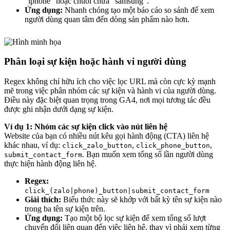
“iphone” hoặc chuỗi chứa “samsung”.
Ứng dụng:
Nhanh chóng tạo một báo cáo so sánh để xem
người dùng quan tâm đến dòng sản phẩm nào hơn.
Phân loại sự kiện hoặc hành vi người dùng
Regex không chỉ hữu ích cho việc lọc URL mà còn cực kỳ mạnh
mẽ trong việc phân nhóm các sự kiện và hành vi của người dùng.
Điều này đặc biệt quan trọng trong GA4, nơi mọi tương tác đều
được ghi nhận dưới dạng sự kiện.
Ví dụ 1: Nhóm các sự kiện click vào nút liên hệ
Website của bạn có nhiều nút kêu gọi hành động (CTA) liên hệ
khác nhau, ví dụ:
,
,
click_zalo_button
click_phone_button
. Bạn muốn xem tổng số lần người dùng
submit_contact_form
thực hiện hành động liên hệ.
Regex:
click_(zalo|phone)_button|submit_contact_form
Giải thích:
Biểu thức này sẽ khớp với bất kỳ tên sự kiện nào
trong ba tên sự kiện trên.
Ứng dụng:
Tạo một bộ lọc sự kiện để xem tổng số lượt
chuyển đổi liên quan đến việc liên hệ, thay vì phải xem từng