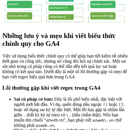
Những lưu ý và mẹo khi viết biểu thức
chính quy cho GA4
Việc sử dụng biểu thức chính quy có thể giúp bạn tiết kiệm rất nhiều
thời gian và công sức, nhưng nó cũng đòi hỏi sự chính xác. Một sai
sót nhỏ trong cú pháp cũng có thể dẫn đến kết quả lọc sai hoặc
không có kết quả nào. Dưới đây là một số lỗi thường gặp và mẹo để
bạn viết regex hiệu quả hơn trong GA4.
Lỗi thường gặp khi viết regex trong GA4
Sai cú pháp cơ bản:
Đây là lỗi phổ biến nhất, đặc biệt với
người mới bắt đầu. Ví dụ, quên đóng dấu ngoặc
hoặc
,
()
[]
hoặc sử dụng sai ký tự đặc biệt. Một lỗi hay gặp là nhầm lẫn
giữa
(bất kỳ ký tự nào) và
(dấu chấm thật). Nếu bạn
.
\.
muốn tìm chuỗi “azweb.vn”, bạn phải viết
chứ
azweb\.vn
không phải
.
azweb.vn