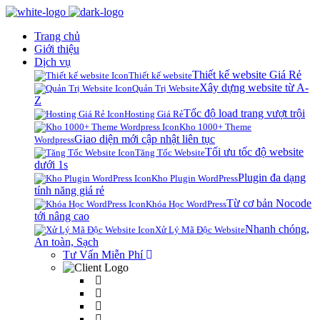
Trang chủ
Giới thiệu
Dịch vụ
Thiết kế website Giá Rẻ
Thiết kế website
Xây dựng website từ A-
Quản Trị Website
Z
Tốc độ load trang vượt trội
Hosting Giá Rẻ
Kho 1000+ Theme
Giao diện mới cập nhật liên tục
Wordpress
Tối ưu tốc độ website
Tăng Tốc Website
dưới 1s
Plugin đa dạng
Kho Plugin WordPress
tính năng giá rẻ
Từ cơ bản Nocode
Khóa Học WordPress
tới nâng cao
Nhanh chóng,
Xử Lý Mã Độc Website
An toàn, Sạch
Tư Vấn Miễn Phí