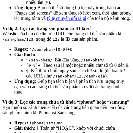
nhiều lần (
).
*
Ứng dụng:
Bạn có thể sử dụng bộ lọc này trong báo cáo
“Pages and screens” để xem tổng số lượt xem, thời gian tương
tác trung bình và
tỷ lệ chuyển đổi là gì
của toàn bộ kênh blog.
Ví dụ 2: Lọc các trang sản phẩm có ID là số
Website của bạn có cấu trúc URL cho trang chi tiết sản phẩm là
, trong đó
là ID của sản phẩm.
/san-pham/123
123
Regex:
^/san-pham/[0-9]+$
Giải thích:
: Bắt đầu bằng
.
^/san-pham/
/san-pham/
: Theo sau là một hoặc nhiều chữ số từ 0 đến 9.
[0-9]+
: Kết thúc chuỗi ngay sau các chữ số đó (để loại trừ
$
các URL như
).
/san-pham/123/danh-gia
Ứng dụng:
Giúp bạn tách biệt và phân tích lưu lượng truy
cập vào các trang chi tiết sản phẩm so với các trang danh
mục.
Ví dụ 3: Lọc các trang chứa từ khóa “iphone” hoặc “samsung”
Bạn muốn so sánh hiệu suất của các trang liên quan đến hai dòng
sản phẩm chính là iPhone và Samsung.
Regex:
iphone|samsung
Giải thích:
Toán tử “HOẶC”, khớp với chuỗi chứa
|