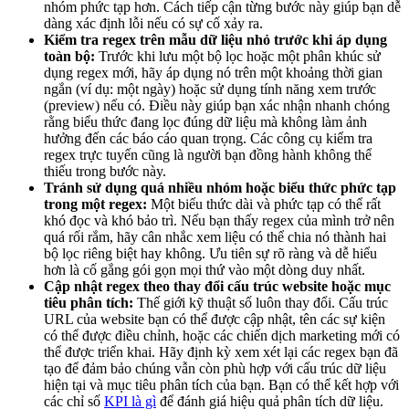
nhóm phức tạp hơn. Cách tiếp cận từng bước này giúp bạn dễ
dàng xác định lỗi nếu có sự cố xảy ra.
Kiểm tra regex trên mẫu dữ liệu nhỏ trước khi áp dụng
toàn bộ:
Trước khi lưu một bộ lọc hoặc một phân khúc sử
dụng regex mới, hãy áp dụng nó trên một khoảng thời gian
ngắn (ví dụ: một ngày) hoặc sử dụng tính năng xem trước
(preview) nếu có. Điều này giúp bạn xác nhận nhanh chóng
rằng biểu thức đang lọc đúng dữ liệu mà không làm ảnh
hưởng đến các báo cáo quan trọng. Các công cụ kiểm tra
regex trực tuyến cũng là người bạn đồng hành không thể
thiếu trong bước này.
Tránh sử dụng quá nhiều nhóm hoặc biểu thức phức tạp
trong một regex:
Một biểu thức dài và phức tạp có thể rất
khó đọc và khó bảo trì. Nếu bạn thấy regex của mình trở nên
quá rối rắm, hãy cân nhắc xem liệu có thể chia nó thành hai
bộ lọc riêng biệt hay không. Ưu tiên sự rõ ràng và dễ hiểu
hơn là cố gắng gói gọn mọi thứ vào một dòng duy nhất.
Cập nhật regex theo thay đổi cấu trúc website hoặc mục
tiêu phân tích:
Thế giới kỹ thuật số luôn thay đổi. Cấu trúc
URL của website bạn có thể được cập nhật, tên các sự kiện
có thể được điều chỉnh, hoặc các chiến dịch marketing mới có
thể được triển khai. Hãy định kỳ xem xét lại các regex bạn đã
tạo để đảm bảo chúng vẫn còn phù hợp với cấu trúc dữ liệu
hiện tại và mục tiêu phân tích của bạn. Bạn có thể kết hợp với
các chỉ số
KPI là gì
để đánh giá hiệu quả phân tích dữ liệu.