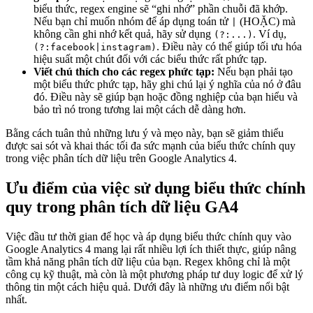
biểu thức, regex engine sẽ “ghi nhớ” phần chuỗi đã khớp.
Nếu bạn chỉ muốn nhóm để áp dụng toán tử
(HOẶC) mà
|
không cần ghi nhớ kết quả, hãy sử dụng
. Ví dụ,
(?:...)
. Điều này có thể giúp tối ưu hóa
(?:facebook|instagram)
hiệu suất một chút đối với các biểu thức rất phức tạp.
Viết chú thích cho các regex phức tạp:
Nếu bạn phải tạo
một biểu thức phức tạp, hãy ghi chú lại ý nghĩa của nó ở đâu
đó. Điều này sẽ giúp bạn hoặc đồng nghiệp của bạn hiểu và
bảo trì nó trong tương lai một cách dễ dàng hơn.
Bằng cách tuân thủ những lưu ý và mẹo này, bạn sẽ giảm thiểu
được sai sót và khai thác tối đa sức mạnh của biểu thức chính quy
trong việc phân tích dữ liệu trên Google Analytics 4.
Ưu điểm của việc sử dụng biểu thức chính
quy trong phân tích dữ liệu GA4
Việc đầu tư thời gian để học và áp dụng biểu thức chính quy vào
Google Analytics 4 mang lại rất nhiều lợi ích thiết thực, giúp nâng
tầm khả năng phân tích dữ liệu của bạn. Regex không chỉ là một
công cụ kỹ thuật, mà còn là một phương pháp tư duy logic để xử lý
thông tin một cách hiệu quả. Dưới đây là những ưu điểm nổi bật
nhất.