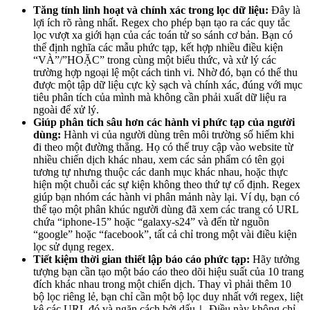
Tăng tính linh hoạt và chính xác trong lọc dữ liệu:
Đây là
lợi ích rõ ràng nhất. Regex cho phép bạn tạo ra các quy tắc
lọc vượt xa giới hạn của các toán tử so sánh cơ bản. Bạn có
thể định nghĩa các mẫu phức tạp, kết hợp nhiều điều kiện
“VÀ”/”HOẶC” trong cùng một biểu thức, và xử lý các
trường hợp ngoại lệ một cách tinh vi. Nhờ đó, bạn có thể thu
được một tập dữ liệu cực kỳ sạch và chính xác, đúng với mục
tiêu phân tích của mình mà không cần phải xuất dữ liệu ra
ngoài để xử lý.
Giúp phân tích sâu hơn các hành vi phức tạp của người
dùng:
Hành vi của người dùng trên môi trường số hiếm khi
đi theo một đường thẳng. Họ có thể truy cập vào website từ
nhiều chiến dịch khác nhau, xem các sản phẩm có tên gọi
tương tự nhưng thuộc các danh mục khác nhau, hoặc thực
hiện một chuỗi các sự kiện không theo thứ tự cố định. Regex
giúp bạn nhóm các hành vi phân mảnh này lại. Ví dụ, bạn có
thể tạo một phân khúc người dùng đã xem các trang có URL
chứa “iphone-15” hoặc “galaxy-s24” và đến từ nguồn
“google” hoặc “facebook”, tất cả chỉ trong một vài điều kiện
lọc sử dụng regex.
Tiết kiệm thời gian thiết lập báo cáo phức tạp:
Hãy tưởng
tượng bạn cần tạo một báo cáo theo dõi hiệu suất của 10 trang
đích khác nhau trong một chiến dịch. Thay vì phải thêm 10
bộ lọc riêng lẻ, bạn chỉ cần một bộ lọc duy nhất với regex, liệt
kê các URL đó và ngăn cách bởi dấu
. Điều này không chỉ
|