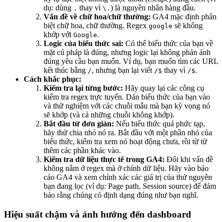
dụ: dùng
thay vì
) là nguyên nhân hàng đầu.
.
\.
Vấn đề về chữ hoa/chữ thường:
GA4 mặc định phân
biệt chữ hoa, chữ thường. Regex
sẽ không
google
khớp với
.
Google
Logic của biểu thức sai:
Có thể biểu thức của bạn về
mặt cú pháp là đúng, nhưng logic lại không phản ánh
đúng yêu cầu bạn muốn. Ví dụ, bạn muốn tìm các URL
kết thúc bằng
, nhưng bạn lại viết
thay vì
.
/
/$
/$
Cách khắc phục:
Kiểm tra lại từng bước:
Hãy quay lại các công cụ
kiểm tra regex trực tuyến. Dán biểu thức của bạn vào
và thử nghiệm với các chuỗi mẫu mà bạn kỳ vọng nó
sẽ khớp (và cả những chuỗi không khớp).
Bắt đầu từ đơn giản:
Nếu biểu thức quá phức tạp,
hãy thử chia nhỏ nó ra. Bắt đầu với một phần nhỏ của
biểu thức, kiểm tra xem nó hoạt động chưa, rồi từ từ
thêm các phần khác vào.
Kiểm tra dữ liệu thực tế trong GA4:
Đôi khi vấn đề
không nằm ở regex mà ở chính dữ liệu. Hãy vào báo
cáo GA4 và xem chính xác các giá trị của thứ nguyên
bạn đang lọc (ví dụ: Page path, Session source) để đảm
bảo rằng chúng có định dạng đúng như bạn nghĩ.
Hiệu suất chậm và ảnh hưởng đến dashboard