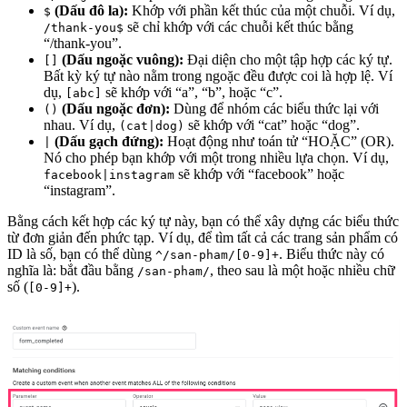
(Dấu đô la):
Khớp với phần kết thúc của một chuỗi. Ví dụ,
$
sẽ chỉ khớp với các chuỗi kết thúc bằng
/thank-you$
“/thank-you”.
(Dấu ngoặc vuông):
Đại diện cho một tập hợp các ký tự.
[]
Bất kỳ ký tự nào nằm trong ngoặc đều được coi là hợp lệ. Ví
dụ,
sẽ khớp với “a”, “b”, hoặc “c”.
[abc]
(Dấu ngoặc đơn):
Dùng để nhóm các biểu thức lại với
()
nhau. Ví dụ,
sẽ khớp với “cat” hoặc “dog”.
(cat|dog)
(Dấu gạch đứng):
Hoạt động như toán tử “HOẶC” (OR).
|
Nó cho phép bạn khớp với một trong nhiều lựa chọn. Ví dụ,
sẽ khớp với “facebook” hoặc
facebook|instagram
“instagram”.
Bằng cách kết hợp các ký tự này, bạn có thể xây dựng các biểu thức
từ đơn giản đến phức tạp. Ví dụ, để tìm tất cả các trang sản phẩm có
ID là số, bạn có thể dùng
. Biểu thức này có
^/san-pham/[0-9]+
nghĩa là: bắt đầu bằng
, theo sau là một hoặc nhiều chữ
/san-pham/
số (
).
[0-9]+