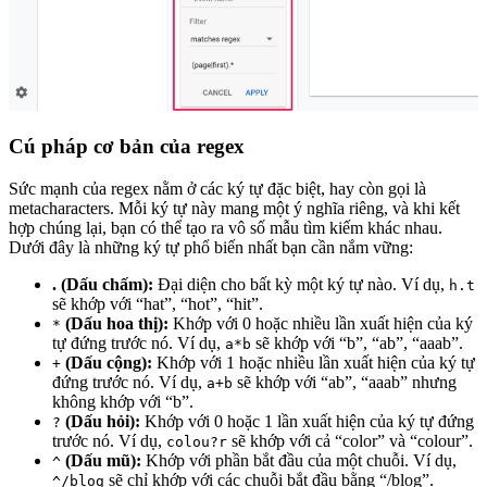
Cú pháp cơ bản của regex
Sức mạnh của regex nằm ở các ký tự đặc biệt, hay còn gọi là
metacharacters. Mỗi ký tự này mang một ý nghĩa riêng, và khi kết
hợp chúng lại, bạn có thể tạo ra vô số mẫu tìm kiếm khác nhau.
Dưới đây là những ký tự phổ biến nhất bạn cần nắm vững:
. (Dấu chấm):
Đại diện cho bất kỳ một ký tự nào. Ví dụ,
h.t
sẽ khớp với “hat”, “hot”, “hit”.
(Dấu hoa thị):
Khớp với 0 hoặc nhiều lần xuất hiện của ký
*
tự đứng trước nó. Ví dụ,
sẽ khớp với “b”, “ab”, “aaab”.
a*b
(Dấu cộng):
Khớp với 1 hoặc nhiều lần xuất hiện của ký tự
+
đứng trước nó. Ví dụ,
sẽ khớp với “ab”, “aaab” nhưng
a+b
không khớp với “b”.
(Dấu hỏi):
Khớp với 0 hoặc 1 lần xuất hiện của ký tự đứng
?
trước nó. Ví dụ,
sẽ khớp với cả “color” và “colour”.
colou?r
(Dấu mũ):
Khớp với phần bắt đầu của một chuỗi. Ví dụ,
^
sẽ chỉ khớp với các chuỗi bắt đầu bằng “/blog”.
^/blog