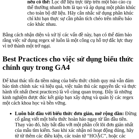
nếu có thể:
Lọc dữ liệu trực tiếp trên một báo cáo cụ
thể thường nhanh hơn là tạo và áp dụng một phân khúc
cho toàn bộ dữ liệu. Hãy cân nhắc sử dụng phân khúc
chỉ khi bạn thực sự cần phân tích chéo trên nhiều báo
cáo khác nhau.
Bằng cách nhận diện và xử lý các vấn đề này, bạn có thể đảm bảo
rằng việc sử dụng regex sẽ luôn là một công cụ hỗ trợ đắc lực thay
vì trở thành một trở ngại.
Best Practices cho việc sử dụng biểu thức
chính quy trong GA4
Để khai thác tối đa tiềm năng của biểu thức chính quy mà vẫn đảm
bảo tính chính xác và hiệu quả, việc tuân thủ các nguyên tắc và thực
hành tốt nhất (best practices) là vô cùng quan trọng. Đây là những
kinh nghiệm được đúc kết giúp bạn xây dựng và quản lý các regex
một cách khoa học và bền vững.
Luôn bắt đầu với biểu thức đơn giản, mở rộng dần:
Đừng
cố gắng viết một biểu thức hoàn hảo ngay từ lần đầu tiên.
Thay vào đó, hãy bắt đầu với một phần cốt lõi đơn giản nhất
của mẫu tìm kiếm. Sau khi xác nhận nó hoạt động đúng, hãy
từ từ thêm các điều kiện, các toán tử “HOẶC”, hoặc các