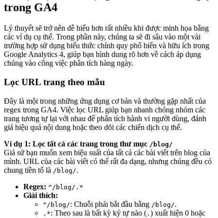
trong GA4
Lý thuyết sẽ trở nên dễ hiểu hơn rất nhiều khi được minh họa bằng
các ví dụ cụ thể. Trong phần này, chúng ta sẽ đi sâu vào một vài
trường hợp sử dụng biểu thức chính quy phổ biến và hữu ích trong
Google Analytics 4, giúp bạn hình dung rõ hơn về cách áp dụng
chúng vào công việc phân tích hàng ngày.
Lọc URL trang theo mẫu
Đây là một trong những ứng dụng cơ bản và thường gặp nhất của
regex trong GA4. Việc lọc URL giúp bạn nhanh chóng nhóm các
trang tương tự lại với nhau để phân tích hành vi người dùng, đánh
giá hiệu quả nội dung hoặc theo dõi các chiến dịch cụ thể.
Ví dụ 1: Lọc tất cả các trang trong thư mục
/blog/
Giả sử bạn muốn xem hiệu suất của tất cả các bài viết trên blog của
mình. URL của các bài viết có thể rất đa dạng, nhưng chúng đều có
chung tiền tố là
.
/blog/
Regex:
^/blog/.*
Giải thích:
: Chuỗi phải bắt đầu bằng
.
^/blog/
/blog/
: Theo sau là bất kỳ ký tự nào (
) xuất hiện 0 hoặc
.*
.