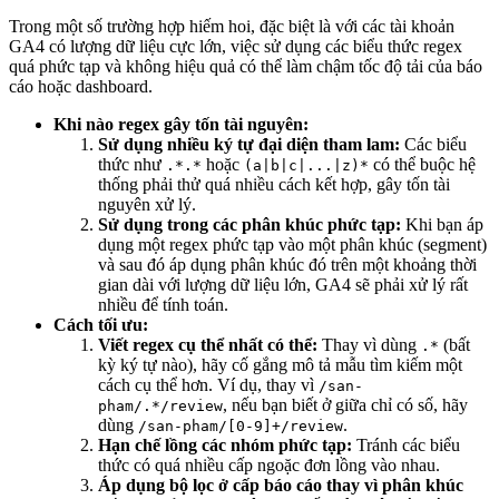
Trong một số trường hợp hiếm hoi, đặc biệt là với các tài khoản
GA4 có lượng dữ liệu cực lớn, việc sử dụng các biểu thức regex
quá phức tạp và không hiệu quả có thể làm chậm tốc độ tải của báo
cáo hoặc dashboard.
Khi nào regex gây tốn tài nguyên:
Sử dụng nhiều ký tự đại diện tham lam:
Các biểu
thức như
hoặc
có thể buộc hệ
.*.*
(a|b|c|...|z)*
thống phải thử quá nhiều cách kết hợp, gây tốn tài
nguyên xử lý.
Sử dụng trong các phân khúc phức tạp:
Khi bạn áp
dụng một regex phức tạp vào một phân khúc (segment)
và sau đó áp dụng phân khúc đó trên một khoảng thời
gian dài với lượng dữ liệu lớn, GA4 sẽ phải xử lý rất
nhiều để tính toán.
Cách tối ưu:
Viết regex cụ thể nhất có thể:
Thay vì dùng
(bất
.*
kỳ ký tự nào), hãy cố gắng mô tả mẫu tìm kiếm một
cách cụ thể hơn. Ví dụ, thay vì
/san-
, nếu bạn biết ở giữa chỉ có số, hãy
pham/.*/review
dùng
.
/san-pham/[0-9]+/review
Hạn chế lồng các nhóm phức tạp:
Tránh các biểu
thức có quá nhiều cấp ngoặc đơn lồng vào nhau.
Áp dụng bộ lọc ở cấp báo cáo thay vì phân khúc