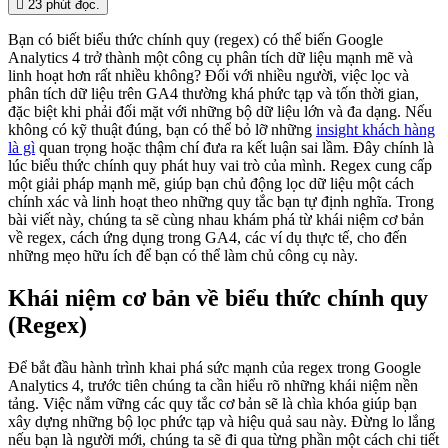
23 phút
đọc.
Bạn có biết biểu thức chính quy (regex) có thể biến Google
Analytics 4 trở thành một công cụ phân tích dữ liệu mạnh mẽ và
linh hoạt hơn rất nhiều không? Đối với nhiều người, việc lọc và
phân tích dữ liệu trên GA4 thường khá phức tạp và tốn thời gian,
đặc biệt khi phải đối mặt với những bộ dữ liệu lớn và đa dạng. Nếu
không có kỹ thuật đúng, bạn có thể bỏ lỡ những
insight khách hàng
là gì
quan trọng hoặc thậm chí đưa ra kết luận sai lầm. Đây chính là
lúc biểu thức chính quy phát huy vai trò của mình. Regex cung cấp
một giải pháp mạnh mẽ, giúp bạn chủ động lọc dữ liệu một cách
chính xác và linh hoạt theo những quy tắc bạn tự định nghĩa. Trong
bài viết này, chúng ta sẽ cùng nhau khám phá từ khái niệm cơ bản
về regex, cách ứng dụng trong GA4, các ví dụ thực tế, cho đến
những mẹo hữu ích để bạn có thể làm chủ công cụ này.
Khái niệm cơ bản về biểu thức chính quy
(Regex)
Để bắt đầu hành trình khai phá sức mạnh của regex trong Google
Analytics 4, trước tiên chúng ta cần hiểu rõ những khái niệm nền
tảng. Việc nắm vững các quy tắc cơ bản sẽ là chìa khóa giúp bạn
xây dựng những bộ lọc phức tạp và hiệu quả sau này. Đừng lo lắng
nếu bạn là người mới, chúng ta sẽ đi qua từng phần một cách chi tiết