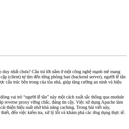
cập duy nhất chưa? Câu trả lời nằm ở một công nghệ mạnh mẽ mang
ập (client) tự tìm đến từng phòng ban (backend server), người lễ tân
ược cấu trúc bên trong của tòa nhà, giúp tăng cường an ninh và hiệu
óng vai trò “người lễ tân” này một cách xuất sắc thông qua module
háp reverse proxy vững chắc, đáng tin cậy. Việc sử dụng Apache làm
ải thiện hiệu suất nhờ khả năng caching. Trong bài viết này,
hiết, đến việc kiểm tra, xử lý lỗi và khám phá các ứng dụng thực tế.