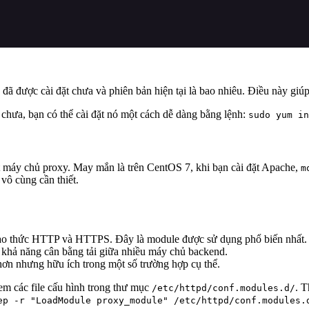
đã được cài đặt chưa và phiên bản hiện tại là bao nhiêu. Điều này giúp
 chưa, bạn có thể cài đặt nó một cách dễ dàng bằng lệnh:
sudo yum in
máy chủ proxy. May mắn là trên CentOS 7, khi bạn cài đặt Apache,
m
vô cùng cần thiết.
 giao thức HTTP và HTTPS. Đây là module được sử dụng phổ biến nhất.
khả năng cân bằng tải giữa nhiều máy chủ backend.
hơn nhưng hữu ích trong một số trường hợp cụ thể.
m các file cấu hình trong thư mục
. T
/etc/httpd/conf.modules.d/
ep -r "LoadModule proxy_module" /etc/httpd/conf.modules.