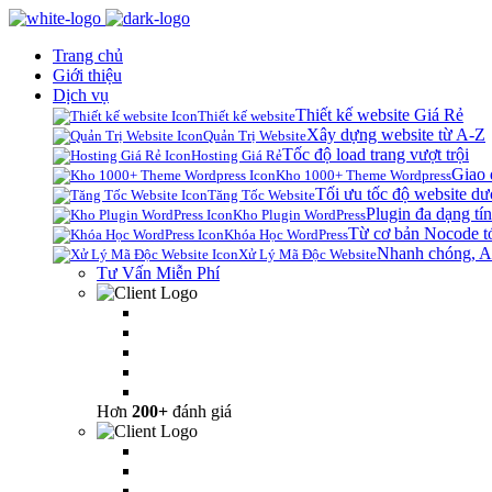
Trang chủ
Giới thiệu
Dịch vụ
Thiết kế website Giá Rẻ
Thiết kế website
Xây dựng website từ A-Z
Quản Trị Website
Tốc độ load trang vượt trội
Hosting Giá Rẻ
Giao 
Kho 1000+ Theme Wordpress
Tối ưu tốc độ website dư
Tăng Tốc Website
Plugin đa dạng tín
Kho Plugin WordPress
Từ cơ bản Nocode t
Khóa Học WordPress
Nhanh chóng, A
Xử Lý Mã Độc Website
Tư Vấn Miễn Phí
Hơn
200+
đánh giá