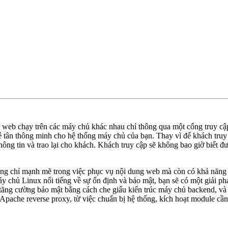
vụ web chạy trên các máy chủ khác nhau chỉ thông qua một cổng truy 
 tân thông minh cho hệ thống máy chủ của bạn. Thay vì để khách truy c
hông tin và trao lại cho khách. Khách truy cập sẽ không bao giờ biết đ
ông chỉ mạnh mẽ trong việc phục vụ nội dung web mà còn có khả năng đ
áy chủ Linux nổi tiếng về sự ổn định và bảo mật, bạn sẽ có một giải p
 tăng cường bảo mật bằng cách che giấu kiến trúc máy chủ backend, và c
pache reverse proxy, từ việc chuẩn bị hệ thống, kích hoạt module cần t