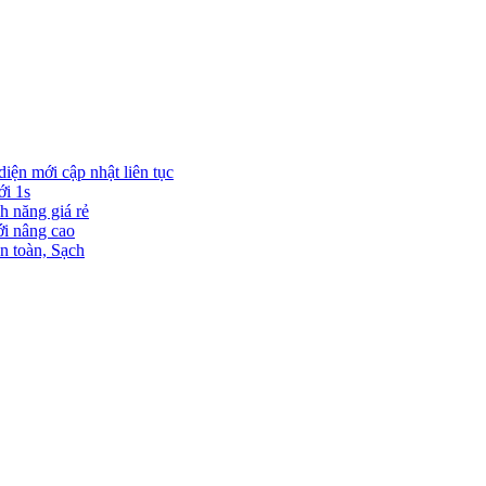
diện mới cập nhật liên tục
ới 1s
h năng giá rẻ
ới nâng cao
n toàn, Sạch