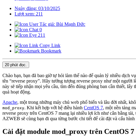
Ngày đăng: 03/10/2025
Lượt xem: 211
Tác giả: Bùi Mạnh Đức
0
211
Copy Link
Bookmark
20 phút
đọc.
Chào bạn, bạn đã bao giờ tự hỏi làm thế nào để quản lý nhiều dịch 
tên “reverse proxy”. Hãy tưởng tượng reverse proxy như một người lễ
này sẽ tiếp nhận mọi yêu cầu, tìm đến đúng phòng ban cần thiết, lấy t
quả hoạt động.
Apache
, một trong những máy chủ web phổ biến và lâu đời nhất, kh
. Khi kết hợp với hệ điều hành
CentOS 7
, một nền tảng m
mod_proxy
reverse proxy trên CentOS 7 mang lại nhiều lợi ích như cân bằng tải,
AZWEB sẽ cùng bạn đi qua từng bước chi tiết để cài đặt và cấu hình A
Cài đặt module mod_proxy trên CentOS 7