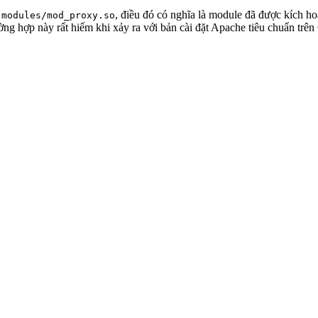
, điều đó có nghĩa là module đã được kích ho
 modules/mod_proxy.so
ờng hợp này rất hiếm khi xảy ra với bản cài đặt Apache tiêu chuẩn trê