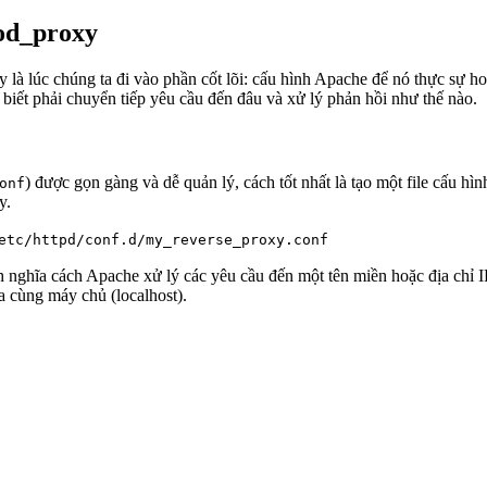
od_proxy
y là lúc chúng ta đi vào phần cốt lõi: cấu hình Apache để nó thực sự 
biết phải chuyển tiếp yêu cầu đến đâu và xử lý phản hồi như thế nào.
) được gọn gàng và dễ quản lý, cách tốt nhất là tạo một file cấu h
onf
y.
etc/httpd/conf.d/my_reverse_proxy.conf
 nghĩa cách Apache xử lý các yêu cầu đến một tên miền hoặc địa chỉ IP
 cùng máy chủ (localhost).