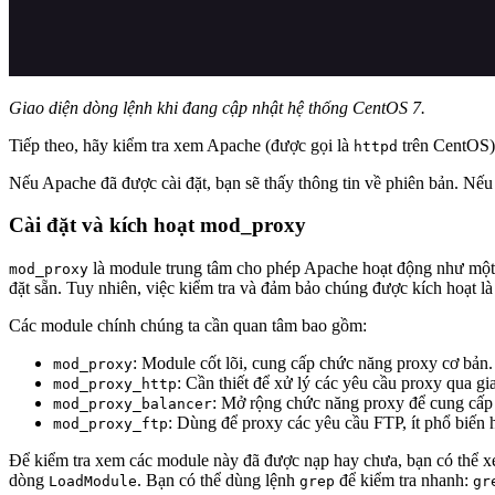
Giao diện dòng lệnh khi đang cập nhật hệ thống CentOS 7.
Tiếp theo, hãy kiểm tra xem Apache (được gọi là
trên CentOS) 
httpd
Nếu Apache đã được cài đặt, bạn sẽ thấy thông tin về phiên bản. Nếu
Cài đặt và kích hoạt mod_proxy
là module trung tâm cho phép Apache hoạt động như một 
mod_proxy
đặt sẵn. Tuy nhiên, việc kiểm tra và đảm bảo chúng được kích hoạt là 
Các module chính chúng ta cần quan tâm bao gồm:
: Module cốt lõi, cung cấp chức năng proxy cơ bản.
mod_proxy
: Cần thiết để xử lý các yêu cầu proxy qua
mod_proxy_http
: Mở rộng chức năng proxy để cung cấp 
mod_proxy_balancer
: Dùng để proxy các yêu cầu FTP, ít phổ biến 
mod_proxy_ftp
Để kiểm tra xem các module này đã được nạp hay chưa, bạn có thể xe
dòng
. Bạn có thể dùng lệnh
để kiểm tra nhanh:
LoadModule
grep
gr