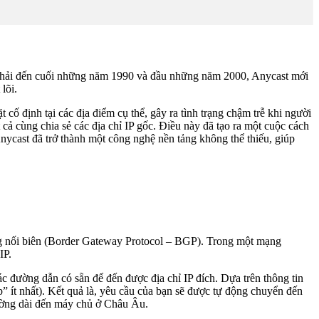
, phải đến cuối những năm 1990 và đầu những năm 2000, Anycast mới
lõi.
định tại các địa điểm cụ thể, gây ra tình trạng chậm trễ khi người
cả cùng chia sẻ các địa chỉ IP gốc. Điều này đã tạo ra một cuộc cách
cast đã trở thành một công nghệ nền tảng không thể thiếu, giúp
cổng nối biên (Border Gateway Protocol – BGP). Trong một mạng
IP.
ác đường dẫn có sẵn để đến được địa chỉ IP đích. Dựa trên thông tin
 ít nhất). Kết quả là, yêu cầu của bạn sẽ được tự động chuyển đến
đường dài đến máy chủ ở Châu Âu.