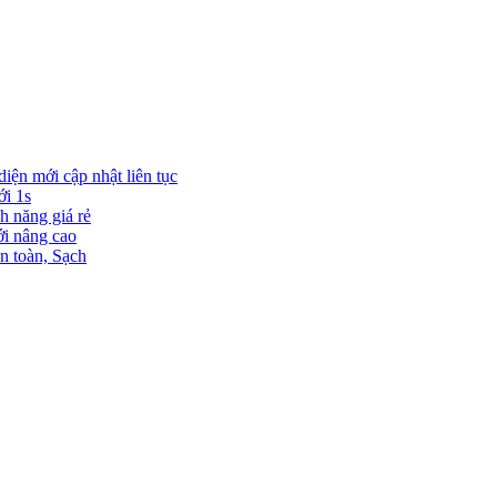
diện mới cập nhật liên tục
ới 1s
h năng giá rẻ
ới nâng cao
n toàn, Sạch