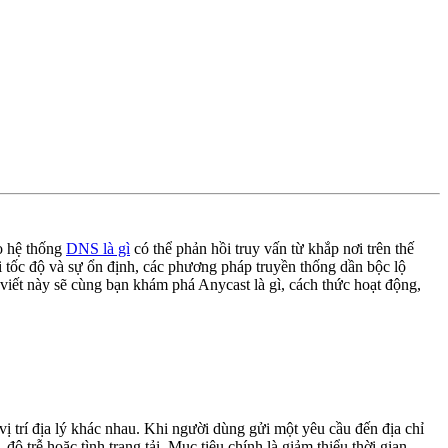
ào hệ thống
DNS là gì
có thể phản hồi truy vấn từ khắp nơi trên thế
ỏi tốc độ và sự ổn định, các phương pháp truyền thống dần bộc lộ
i viết này sẽ cùng bạn khám phá Anycast là gì, cách thức hoạt động,
vị trí địa lý khác nhau. Khi người dùng gửi một yêu cầu đến địa chỉ
 trễ hoặc tình trạng tải. Mục tiêu chính là giảm thiểu thời gian