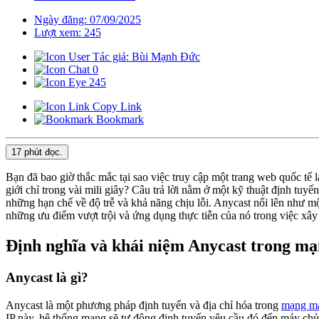
Ngày đăng: 07/09/2025
Lượt xem: 245
Tác giả: Bùi Mạnh Đức
0
245
Copy Link
Bookmark
17 phút
đọc.
Bạn đã bao giờ thắc mắc tại sao việc truy cập một trang web quốc t
giới chỉ trong vài mili giây? Câu trả lời nằm ở một kỹ thuật định tu
những hạn chế về độ trễ và khả năng chịu lỗi. Anycast nổi lên như một
những ưu điểm vượt trội và ứng dụng thực tiễn của nó trong việc xâ
Định nghĩa và khái niệm Anycast trong mạ
Anycast là gì?
Anycast là một phương pháp định tuyến và địa chỉ hóa trong
mạng má
IP này, hệ thống mạng sẽ tự động định tuyến yêu cầu đó đến máy chủ “