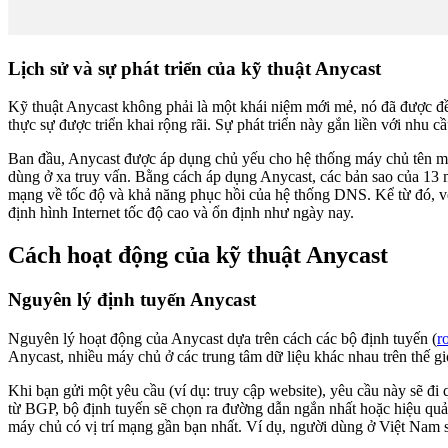
Lịch sử và sự phát triển của kỹ thuật Anycast
Kỹ thuật Anycast không phải là một khái niệm mới mẻ, nó đã được đ
thực sự được triển khai rộng rãi. Sự phát triển này gắn liền với nhu cầ
Ban đầu, Anycast được áp dụng chủ yếu cho hệ thống máy chủ tên miề
dùng ở xa truy vấn. Bằng cách áp dụng Anycast, các bản sao của 13 má
mạng về tốc độ và khả năng phục hồi của hệ thống DNS. Kể từ đó, 
định hình Internet tốc độ cao và ổn định như ngày nay.
Cách hoạt động của kỹ thuật Anycast
Nguyên lý định tuyến Anycast
Nguyên lý hoạt động của Anycast dựa trên cách các bộ định tuyến (
r
Anycast, nhiều máy chủ ở các trung tâm dữ liệu khác nhau trên thế g
Khi bạn gửi một yêu cầu (ví dụ: truy cập website), yêu cầu này sẽ đi
từ BGP, bộ định tuyến sẽ chọn ra đường dẫn ngắn nhất hoặc hiệu quả 
máy chủ có vị trí mạng gần bạn nhất. Ví dụ, người dùng ở Việt Nam 