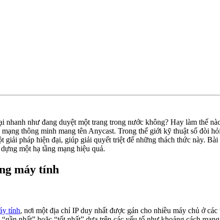
ế lại nhanh như đang duyệt một trang trong nước không? Hay làm thế n
yến mạng thông minh mang tên Anycast. Trong thế giới kỹ thuật số đòi h
 giải pháp hiện đại, giúp giải quyết triệt để những thách thức này. Bà
y dựng một hạ tầng mạng hiệu quả.
ng máy tính
y tính
, nơi một địa chỉ IP duy nhất được gán cho nhiều máy chủ ở các 
gần nhất” hoặc “tốt nhất” dựa trên các yếu tố như khoảng cách mạng, độ