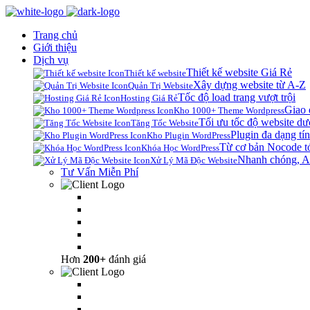
Trang chủ
Giới thiệu
Dịch vụ
Thiết kế website Giá Rẻ
Thiết kế website
Xây dựng website từ A-Z
Quản Trị Website
Tốc độ load trang vượt trội
Hosting Giá Rẻ
Giao 
Kho 1000+ Theme Wordpress
Tối ưu tốc độ website dư
Tăng Tốc Website
Plugin đa dạng tín
Kho Plugin WordPress
Từ cơ bản Nocode t
Khóa Học WordPress
Nhanh chóng, A
Xử Lý Mã Độc Website
Tư Vấn Miễn Phí
Hơn
200+
đánh giá