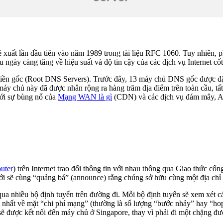
ề xuất lần đầu tiên vào năm 1989 trong tài liệu RFC 1060. Tuy nhiên
u ngày càng tăng về hiệu suất và độ tin cậy của các dịch vụ Internet cốt 
n gốc (Root DNS Servers). Trước đây, 13 máy chủ DNS gốc được đặt cố 
y chủ này đã được nhân rộng ra hàng trăm địa điểm trên toàn cầu, tất 
với sự bùng nổ của
Mạng WAN là gì
(CDN) và các dịch vụ đám mây, Any
outer
) trên Internet trao đổi thông tin với nhau thông qua Giao thức 
iới sẽ cùng “quảng bá” (announce) rằng chúng sở hữu cùng một địa chỉ 
 qua nhiều bộ định tuyến trên đường đi. Mỗi bộ định tuyến sẽ xem xét c
nhất về mặt “chi phí mạng” (thường là số lượng “bước nhảy” hay “hop”
sẽ được kết nối đến máy chủ ở Singapore, thay vì phải đi một chặng 