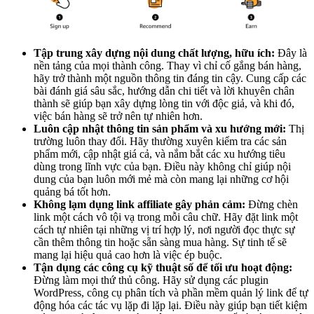
Tập trung xây dựng nội dung chất lượng, hữu ích:
Đây là
nền tảng của mọi thành công. Thay vì chỉ cố gắng bán hàng,
hãy trở thành một nguồn thông tin đáng tin cậy. Cung cấp các
bài đánh giá sâu sắc, hướng dẫn chi tiết và lời khuyên chân
thành sẽ giúp bạn xây dựng lòng tin với độc giả, và khi đó,
việc bán hàng sẽ trở nên tự nhiên hơn.
Luôn cập nhật thông tin sản phẩm và xu hướng mới:
Thị
trường luôn thay đổi. Hãy thường xuyên kiểm tra các sản
phẩm mới, cập nhật giá cả, và nắm bắt các xu hướng tiêu
dùng trong lĩnh vực của bạn. Điều này không chỉ giúp nội
dung của bạn luôn mới mẻ mà còn mang lại những cơ hội
quảng bá tốt hơn.
Không lạm dụng link affiliate gây phản cảm:
Đừng chèn
link một cách vô tội vạ trong mỗi câu chữ. Hãy đặt link một
cách tự nhiên tại những vị trí hợp lý, nơi người đọc thực sự
cần thêm thông tin hoặc sẵn sàng mua hàng. Sự tinh tế sẽ
mang lại hiệu quả cao hơn là việc ép buộc.
Tận dụng các công cụ kỹ thuật số để tối ưu hoạt động:
Đừng làm mọi thứ thủ công. Hãy sử dụng các plugin
WordPress, công cụ phân tích và phần mềm quản lý link để tự
động hóa các tác vụ lặp đi lặp lại. Điều này giúp bạn tiết kiệm