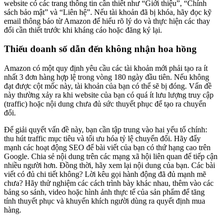
website có các trang thông tin cần thiết như “Giới thiệu”, “Chính
sách bảo mật” và “Liên hệ”. Nếu tài khoản đã bị khóa, hãy đọc kỹ
email thông báo từ Amazon để hiểu rõ lý do và thực hiện các thay
đổi cần thiết trước khi kháng cáo hoặc đăng ký lại.
Thiếu doanh số dẫn đến không nhận hoa hồng
Amazon có một quy định yêu cầu các tài khoản mới phải tạo ra ít
nhất 3 đơn hàng hợp lệ trong vòng 180 ngày đầu tiên. Nếu không
đạt được cột mốc này, tài khoản của bạn có thể sẽ bị đóng. Vấn đề
này thường xảy ra khi website của bạn có quá ít lưu lượng truy cập
(traffic) hoặc nội dung chưa đủ sức thuyết phục để tạo ra chuyển
đổi.
Để giải quyết vấn đề này, bạn cần tập trung vào hai yếu tố chính:
thu hút traffic mục tiêu và tối ưu hóa tỷ lệ chuyển đổi. Hãy đẩy
mạnh các hoạt động SEO để bài viết của bạn có thứ hạng cao trên
Google. Chia sẻ nội dung trên các mạng xã hội liên quan để tiếp cận
nhiều người hơn. Đồng thời, hãy xem lại nội dung của bạn. Các bài
viết có đủ chi tiết không? Lời kêu gọi hành động đã đủ mạnh mẽ
chưa? Hãy thử nghiệm các cách trình bày khác nhau, thêm vào các
bảng so sánh, video hoặc hình ảnh thực tế của sản phẩm để tăng
tính thuyết phục và khuyến khích người dùng ra quyết định mua
hàng.