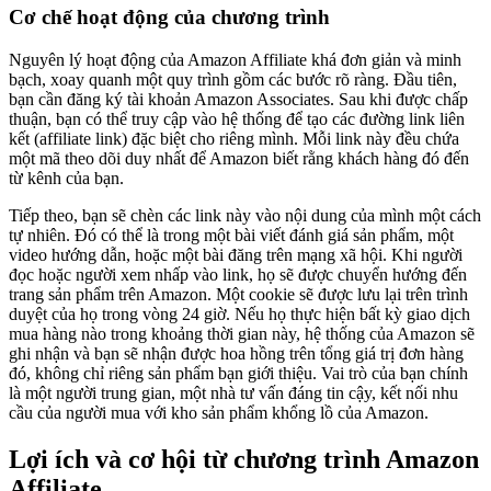
Cơ chế hoạt động của chương trình
Nguyên lý hoạt động của Amazon Affiliate khá đơn giản và minh
bạch, xoay quanh một quy trình gồm các bước rõ ràng. Đầu tiên,
bạn cần đăng ký tài khoản Amazon Associates. Sau khi được chấp
thuận, bạn có thể truy cập vào hệ thống để tạo các đường link liên
kết (affiliate link) đặc biệt cho riêng mình. Mỗi link này đều chứa
một mã theo dõi duy nhất để Amazon biết rằng khách hàng đó đến
từ kênh của bạn.
Tiếp theo, bạn sẽ chèn các link này vào nội dung của mình một cách
tự nhiên. Đó có thể là trong một bài viết đánh giá sản phẩm, một
video hướng dẫn, hoặc một bài đăng trên mạng xã hội. Khi người
đọc hoặc người xem nhấp vào link, họ sẽ được chuyển hướng đến
trang sản phẩm trên Amazon. Một cookie sẽ được lưu lại trên trình
duyệt của họ trong vòng 24 giờ. Nếu họ thực hiện bất kỳ giao dịch
mua hàng nào trong khoảng thời gian này, hệ thống của Amazon sẽ
ghi nhận và bạn sẽ nhận được hoa hồng trên tổng giá trị đơn hàng
đó, không chỉ riêng sản phẩm bạn giới thiệu. Vai trò của bạn chính
là một người trung gian, một nhà tư vấn đáng tin cậy, kết nối nhu
cầu của người mua với kho sản phẩm khổng lồ của Amazon.
Lợi ích và cơ hội từ chương trình Amazon
Affiliate