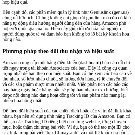
hợp hiệu quả.
Bên cạnh đó, các phần mềm quản lý link như Geniuslink (geni.us)
cũng rất hữu ích. Chúng không chỉ giúp rút gọn link mà còn có khả
năng tự động điều hướng người dùng đến cửa hàng Amazon phù
hợp với quốc gia của họ. Điều này giúp tối ưu hóa trải nghiệm
người dùng quốc tế và đảm bảo bạn không bỏ lỡ bất kỳ khoản hoa
hồng nào.
Phương pháp theo dõi thu nhập và hiệu suất
Amazon cung cấp một bảng điều khiển (dashboard) báo cáo rất chi
tiết ngay trong tài khoản Associates của bạn. Đây là công cụ quan
trọng nhất để bạn theo dõi hiệu suất. Bạn có thể xem các báo cáo về
thu nhập, số lượt nhấp chuột, số lượng đơn hàng, tỷ lệ chuyển đổi
và các sản phẩm được mua nhiều nhất. Việc phân tích các báo cáo
này hàng ngày hoặc hàng tuần sẽ giúp bạn nhận ra xu hướng, biết
được nội dung nào đang hoạt động tốt và sản phẩm nào mang lại
nhiều hoa hồng nhất.
Để theo dõi hiệu suất của các chiến dịch hoặc các vị trí đặt link khác
nhau, bạn nên sử dụng tính năng Tracking ID của Amazon. Bạn có
thể tạo các Tracking ID riêng biệt cho từng website, từng chuyên
mục, hoặc thậm chí từng bài viết. Ví dụ, bạn có thể tạo một ID cho
các link trong bài viết “top-10-may-anh” và một ID khác cho bài