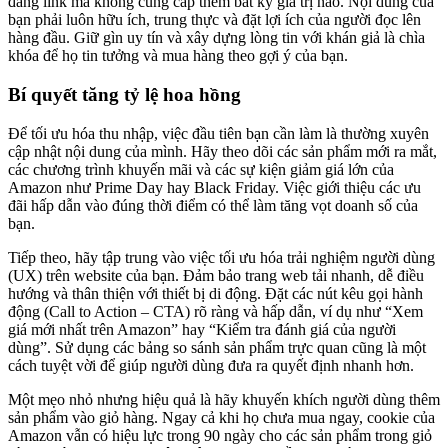
đăng link mà không cung cấp thêm bất kỳ giá trị nào. Nội dung của
bạn phải luôn hữu ích, trung thực và đặt lợi ích của người đọc lên
hàng đầu. Giữ gìn uy tín và xây dựng lòng tin với khán giả là chìa
khóa để họ tin tưởng và mua hàng theo gợi ý của bạn.
Bí quyết tăng tỷ lệ hoa hồng
Để tối ưu hóa thu nhập, việc đầu tiên bạn cần làm là thường xuyên
cập nhật nội dung của mình. Hãy theo dõi các sản phẩm mới ra mắt,
các chương trình khuyến mãi và các sự kiện giảm giá lớn của
Amazon như Prime Day hay Black Friday. Việc giới thiệu các ưu
đãi hấp dẫn vào đúng thời điểm có thể làm tăng vọt doanh số của
bạn.
Tiếp theo, hãy tập trung vào việc tối ưu hóa trải nghiệm người dùng
(UX) trên website của bạn. Đảm bảo trang web tải nhanh, dễ điều
hướng và thân thiện với thiết bị di động. Đặt các nút kêu gọi hành
động (Call to Action – CTA) rõ ràng và hấp dẫn, ví dụ như “Xem
giá mới nhất trên Amazon” hay “Kiểm tra đánh giá của người
dùng”. Sử dụng các bảng so sánh sản phẩm trực quan cũng là một
cách tuyệt vời để giúp người dùng đưa ra quyết định nhanh hơn.
Một mẹo nhỏ nhưng hiệu quả là hãy khuyến khích người dùng thêm
sản phẩm vào giỏ hàng. Ngay cả khi họ chưa mua ngay, cookie của
Amazon vẫn có hiệu lực trong 90 ngày cho các sản phẩm trong giỏ