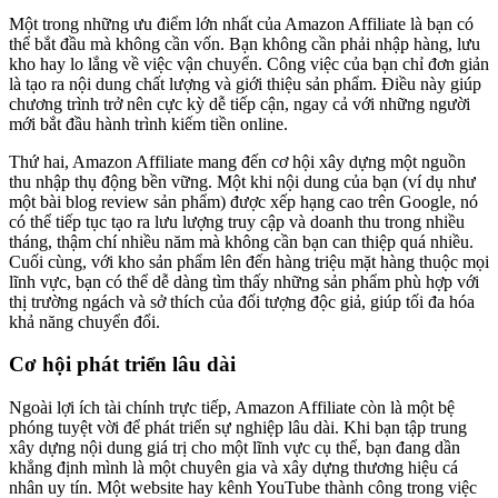
Một trong những ưu điểm lớn nhất của Amazon Affiliate là bạn có
thể bắt đầu mà không cần vốn. Bạn không cần phải nhập hàng, lưu
kho hay lo lắng về việc vận chuyển. Công việc của bạn chỉ đơn giản
là tạo ra nội dung chất lượng và giới thiệu sản phẩm. Điều này giúp
chương trình trở nên cực kỳ dễ tiếp cận, ngay cả với những người
mới bắt đầu hành trình kiếm tiền online.
Thứ hai, Amazon Affiliate mang đến cơ hội xây dựng một nguồn
thu nhập thụ động bền vững. Một khi nội dung của bạn (ví dụ như
một bài blog review sản phẩm) được xếp hạng cao trên Google, nó
có thể tiếp tục tạo ra lưu lượng truy cập và doanh thu trong nhiều
tháng, thậm chí nhiều năm mà không cần bạn can thiệp quá nhiều.
Cuối cùng, với kho sản phẩm lên đến hàng triệu mặt hàng thuộc mọi
lĩnh vực, bạn có thể dễ dàng tìm thấy những sản phẩm phù hợp với
thị trường ngách và sở thích của đối tượng độc giả, giúp tối đa hóa
khả năng chuyển đổi.
Cơ hội phát triển lâu dài
Ngoài lợi ích tài chính trực tiếp, Amazon Affiliate còn là một bệ
phóng tuyệt vời để phát triển sự nghiệp lâu dài. Khi bạn tập trung
xây dựng nội dung giá trị cho một lĩnh vực cụ thể, bạn đang dần
khẳng định mình là một chuyên gia và xây dựng thương hiệu cá
nhân uy tín. Một website hay kênh YouTube thành công trong việc