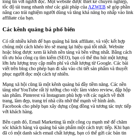
lòng tin với người đọc. Một website được thiết kế chuyên nghiệp,
tốc độ tải trang nhanh như các giải pháp của
AZWEB
sẽ góp phần
nâng cao trải nghiệm người dùng và tăng khả năng họ nhấp vào link
affiliate của bạn.
Các kênh quảng bá phổ biến
Có rất nhiều kênh để bạn quảng bá link affiliate, và việc kết hợp
chúng một cách khéo léo sẽ mang lại hiệu quả tốt nhất. Website
hoặc blog được xem là kênh nền tảng và bền vững nhất. Bằng cách
tối ưu hóa công cụ tìm kiếm (SEO), bạn có thể thu hút một lượng
lớn lưu lượng truy cập miễn phí và chất lượng từ Google. Các bài
viết trên blog cho phép bạn đi sâu vào chi tiết sản phẩm và thuyết
phục người đọc một cách tự nhiên.
Mạng xã hội cũng là một kênh quảng bá đầy tiềm năng. Các nền
tảng như YouTube rất lý tưởng cho việc làm video review, đập hộp
sản phẩm. Pinterest và Instagram phù hợp với các ngách về thời
trang, làm đẹp, trang trí nhà cửa nhờ thế mạnh về hình ảnh.
Facebook cho phép bạn xây dựng cộng đồng và tương tác trực tiếp
với khách hàng.
Bên cạnh đó, Email Marketing là một công cụ mạnh mẽ để chăm
sóc khách hàng và quảng bá sản phẩm một cách trực tiếp. Khi bạn
đã có một danh sách email chất lượng, bạn có thể gửi các bản tin