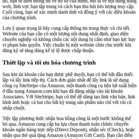
đó, bạn sẽ điền thông tin về hồ sơ của mình, mô tả về nội dung trang
web, lĩnh vực bạn tập trung và cách bạn thu hút lưu lượng truy cập.
Cuối cùng, bạn sẽ xác minh danh tính và đồng ý với các điều khoản
của chương trình.
Lưu ý quan trọng là hãy cung cấp thông tin trung thực và chi tiết.
Website của bạn cần có một lượng nội dung nhất định, giao diện
chuyên nghiệp và không chứa các nội dung bị cấm như bạo lực hay
vi phạm bản quyền. Việc chuẩn bị một website chỉn chu trước khi
đăng ký sẽ tăng đáng kể tỷ lệ được chấp thuận.
Thiết lập và tối ưu hóa chương trình
Sau khi tài khoản của bạn được phê duyệt, bạn có thể bắt đầu thiết
lập và lấy link tiếp thị. Cách đơn giản nhất để lấy link là sử dụng
công cụ SiteStripe của Amazon, một thanh công cụ tiện lợi xuất hiện
ở đầu trang Amazon.com khi bạn đã đăng nhập vào tài khoản
Associates. Với SiteStripe, bạn có thể dễ dàng tạo link văn bản, link
hình ảnh hoặc cả hai cho bất kỳ trang sản phẩm nào chỉ với vài cú
nhấp chuột.
Tiệc lập phương thức nhận hoa hồng cũng là một bước không thể
bỏ qua. Amazon cung cấp ba lựa chọn thanh toán chính: chuyển
khoản ngân hàng trực tiếp (Direct Deposit), nhận séc (Check), hoặc
nhận qua thẻ quà tặng Amazon (Amazon Gift Card). Bạn cần điền