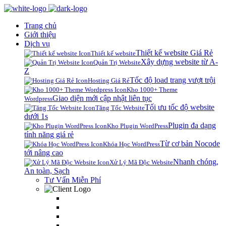
Trang chủ
Giới thiệu
Dịch vụ
Thiết kế website Giá Rẻ
Thiết kế website
Xây dựng website từ A-
Quản Trị Website
Z
Tốc độ load trang vượt trội
Hosting Giá Rẻ
Kho 1000+ Theme
Giao diện mới cập nhật liên tục
Wordpress
Tối ưu tốc độ website
Tăng Tốc Website
dưới 1s
Plugin đa dạng
Kho Plugin WordPress
tính năng giá rẻ
Từ cơ bản Nocode
Khóa Học WordPress
tới nâng cao
Nhanh chóng,
Xử Lý Mã Độc Website
An toàn, Sạch
Tư Vấn Miễn Phí