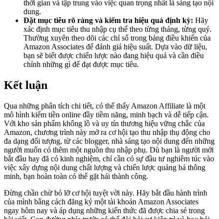
thời gian và tập trung vào việc quan trọng nhất là sáng tạo nội
dung.
Đặt mục tiêu rõ ràng và kiểm tra hiệu quả định kỳ:
Hãy
xác định mục tiêu thu nhập cụ thể theo từng tháng, từng quý.
Thường xuyên theo dõi các chỉ số trong bảng điều khiển của
Amazon Associates để đánh giá hiệu suất. Dựa vào dữ liệu,
bạn sẽ biết được chiến lược nào đang hiệu quả và cần điều
chỉnh những gì để đạt được mục tiêu.
Kết luận
Qua những phân tích chi tiết, có thể thấy Amazon Affiliate là một
mô hình kiếm tiền online đầy tiềm năng, minh bạch và dễ tiếp cận.
Với kho sản phẩm khổng lồ và uy tín thương hiệu vững chắc của
Amazon, chương trình này mở ra cơ hội tạo thu nhập thụ động cho
đa dạng đối tượng, từ các blogger, nhà sáng tạo nội dung đến những
người muốn có thêm một nguồn thu nhập phụ. Dù bạn là người mới
bắt đầu hay đã có kinh nghiệm, chỉ cần có sự đầu tư nghiêm túc vào
việc xây dựng nội dung chất lượng và chiến lược quảng bá thông
minh, bạn hoàn toàn có thể gặt hái thành công.
Đừng chần chừ bỏ lỡ cơ hội tuyệt vời này. Hãy bắt đầu hành trình
của mình bằng cách đăng ký một tài khoản Amazon Associates
ngay hôm nay và áp dụng những kiến thức đã được chia sẻ trong