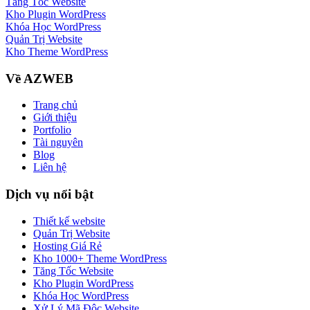
Tăng Tốc Website
Kho Plugin WordPress
Khóa Học WordPress
Quản Trị Website
Kho Theme WordPress
Về AZWEB
Trang chủ
Giới thiệu
Portfolio
Tài nguyên
Blog
Liên hệ
Dịch vụ nổi bật
Thiết kế website
Quản Trị Website
Hosting Giá Rẻ
Kho 1000+ Theme WordPress
Tăng Tốc Website
Kho Plugin WordPress
Khóa Học WordPress
Xử Lý Mã Độc Website